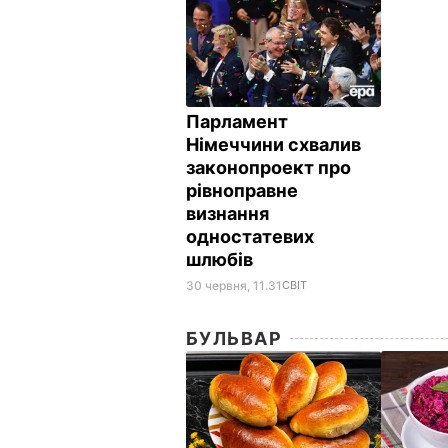
Парламент
Німеччини схвалив
законопроект про
рівноправне
визнання
одностатевих
шлюбів
30 червня, 11.31
СВІТ
БУЛЬВАР