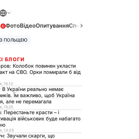
в
Фото
Відео
Опитування
Спецпроєкти
Війна в Укра
 З ПОЛЬЩЕЮ
І БЛОГИ
оров:
Колобок повинен укласти
акт на СВО. Орки помирали б від
я
я, 16.13
:
В України реально немає
иків. Їм важливо, щоб Україна
я, але не перемагала
я, 15.25
н:
Перестаньте красти – і
ивація військових буде набагато
ою
я, 14.03
ун:
Звучали скарги, що