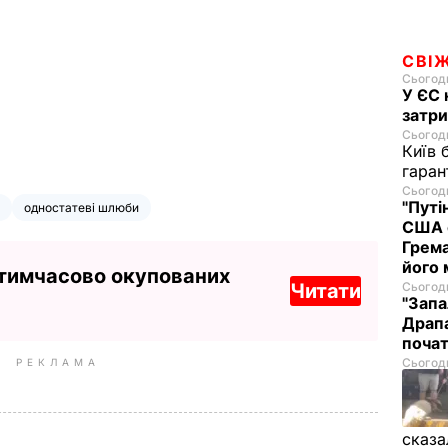
СВІ
Сьогодн
У ЄС 
затри
Сьогодн
Київ 
гаран
Сьогодн
"Путі
одностатеві шлюби
США 
Грема
його
 тимчасово окупованих
Читати
Сьогодн
"Запа
Драпа
почат
Сьогодн
РЕКЛАМА
сказа