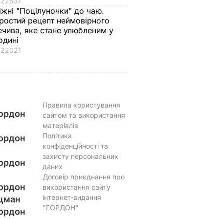
22507
іжні "Поцілуночки" до чаю.
ростий рецепт неймовірного
ечива, яке стане улюбленим у
одині
22021
Правила користування
ордон
сайтом та використання
матеріалів
Політика
ордон
конфіденційності та
захисту персональних
ордон
даних
Договір приєднання про
ордон
використання сайту
інтернет-видання
цман
"ГОРДОН"
ордон