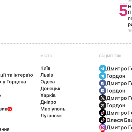
5
Н
П
п
р
МІСТО
СОЦМЕРЕЖІ
Київ
Дмитро Г
ції та інтерв'ю
Львів
Гордон
х у Гордона
Одеса
Дмитро Г
Донецьк
Гордон
р
Харків
Дмитро Г
Дніпро
Гордон
зив
Маріуполь
Дмитро Г
Луганськ
Олеся Ба
Дмитро Г
ання