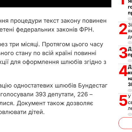
y
Я
г
V
п
ння процедури текст закону повинен
2
З
i
етені федеральних законів ФРН.
я
д
d
ез три місяці. Протягом цього часу
3
Д
e
ьного стану по всій країні повинні
п
кції для оформлення шлюбів згідно з
4
o
Д
к
н
З
ацію одностатевих шлюбів Бундестаг
оголосували 393 депутати, 226 –
5
У
с
лися. Документ також дозволяє
л
влювати дітей.