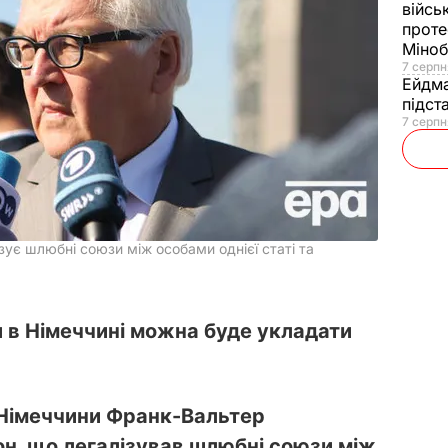
війсь
проте
Міно
7 серпн
Ейдм
підст
7 серпн
зує шлюбні союзи між особами однієї статі та
 в Німеччині можна буде укладати
Німеччини Франк-Вальтер
н, що легалізував шлюбні союзи між