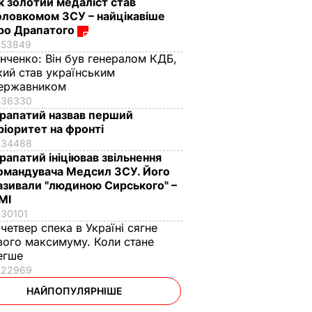
к золотий медаліст став
оловкомом ЗСУ – найцікавіше
ро Драпатого
53849
інченко:
Він був генералом КДБ,
кий став українським
ержавником
36330
рапатий назвав перший
ріоритет на фронті
34488
рапатий ініціював звільнення
омандувача Медсил ЗСУ. Його
азивали "людиною Сирського" –
МІ
30101
 четвер спека в Україні сягне
вого максимуму. Коли стане
егше
22969
НАЙПОПУЛЯРНІШЕ