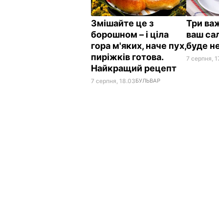
Змішайте це з
Три важ
борошном – і ціла
ваш сал
гора м'яких, наче пух,
буде н
пиріжків готова.
7 серпня, 1
Найкращий рецепт
7 серпня, 18.03
БУЛЬВАР