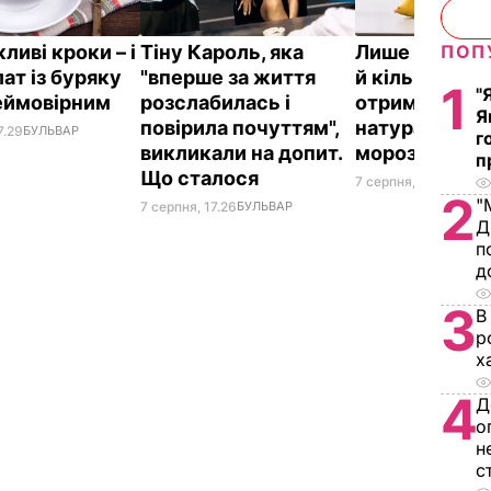
ПОП
ливі кроки – і
Тіну Кароль, яка
Лише три інг
ат із буряку
"вперше за життя
й кілька хвили
1
"
еймовірним
розслабилась і
отримаєте в
Я
повірила почуттям",
натуральне
7.29
БУЛЬВАР
г
викликали на допит.
морозиво
п
Що сталося
7 серпня, 16.17
БУЛЬВ
2
"
7 серпня, 17.26
БУЛЬВАР
Д
п
д
3
В
р
х
4
Д
о
н
с