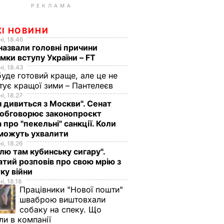
РЕКЛАМА
ЖІ НОВИНИ
і, 18.46
назвали головні причини
мки вступу України – FT
і, 18.43
буде готовий краще, але це не
тує кращої зими – Пантелеєв
і, 18.27
н дивиться з Москви". Сенат
обговорює законопроєкт
 про "пекельні" санкції. Коли
 можуть ухвалити
і, 18.26
лю там кубинську сигару".
тий розповів про свою мрію з
ку війни
і, 18.18
Працівники "Нової пошти"
шваброю виштовхали
собаку на спеку. Що
ли в компанії