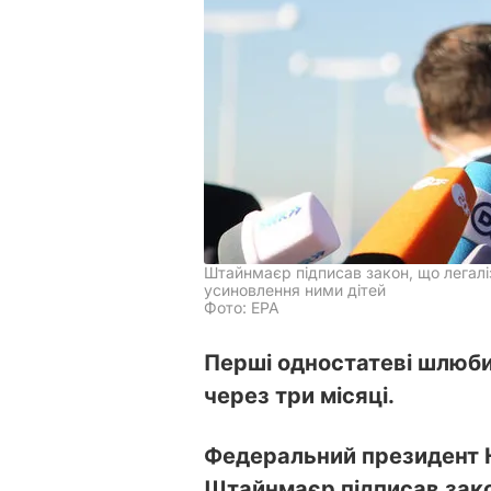
Штайнмаєр підписав закон, що легалі
усиновлення ними дітей
Фото: EPA
Перші одностатеві шлюби
через три місяці.
Федеральний президент 
Штайнмаєр підписав зако