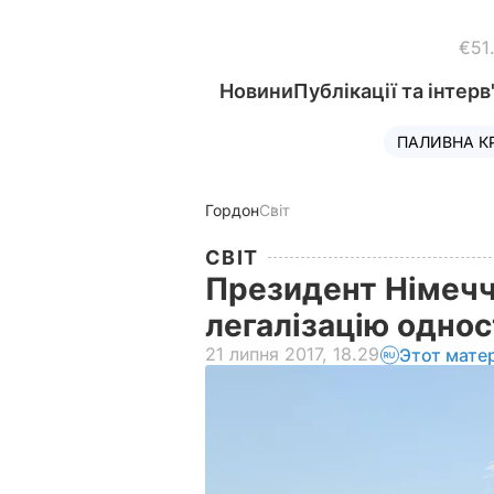
€51
Новини
Публікації та інтерв
ПАЛИВНА К
Гордон
Світ
СВІТ
Президент Німечч
легалізацію одно
21 липня 2017, 18.29
Этот мате