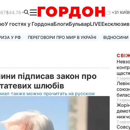
.67
$44.76
+31 КИЇВ
'ю
У гостях у Гордона
Блоги
Бульвар
LIVE
Ексклюзи
РИЗА У РФ
ПЕРЕГОВОРИ ПРО МИР В УКРАЇНІ
ВІДНОСИНИ
СВІЖ
Невз
контр
щаст
ини підписав закон про
7 серпн
Левін
статевих шлюбів
союзн
риал также можно прочитать на русском
билас
7 серпн
Жорі
демот
нижч
7 серпн
Совс