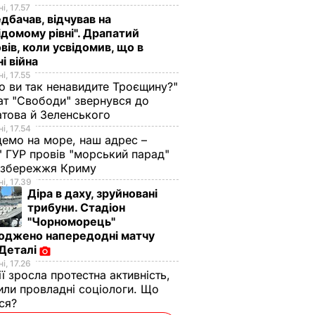
і, 17.57
дбачав, відчував на
ідомому рівні". Драпатий
вів, коли усвідомив, що в
ні війна
і, 17.55
о ви так ненавидите Троєщину?"
т "Свободи" звернувся до
това й Зеленського
і, 17.54
демо на море, наш адрес –
 ГУР провів "морський парад"
 узбережжя Криму
і, 17.39
Діра в даху, зруйновані
трибуни. Стадіон
"Чорноморець"
оджено напередодні матчу
 Деталі
і, 17.26
ії зросла протестна активність,
или провладні соціологи. Що
ося?