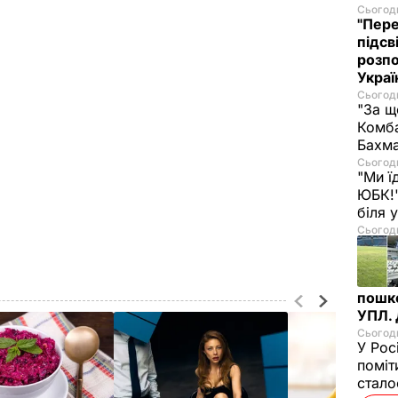
Сьогодн
"Пере
підсв
розпо
Украї
Сьогодн
"За щ
Комба
Бахма
Сьогодн
"Ми ї
ЮБК!"
біля
Сьогодн
пошк
УПЛ.
Сьогодн
У Рос
поміт
стал