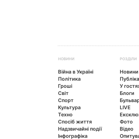
НОВИНИ
РОЗДІЛИ
Війна в Україні
Новини
Політика
Публіка
Гроші
У гостя
Світ
Блоги
Спорт
Бульва
Культура
LIVE
Техно
Ексклю
Спосіб життя
Фото
Надзвичайні події
Відео
Інфографіка
Опитув