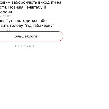
ковим забороняють виходити на
сти. Позиція Генштабу й
борони
я, 13.07
ан:
Путін погодиться або
авить голову "під табакерку"
я, 11.09
Більше блогів
РЕКЛАМА