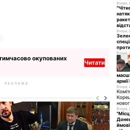
Вчора, 
"Чітк
натяк
ракет
відст
Вчора, 
Зелен
спеці
проти
Вчора, 
 тимчасово окупованих
Читати
масш
армії
РЕКЛАМА
Вчора, 
Коміт
Корец
новог
Вчора, 
"Місц
Донец
ймові