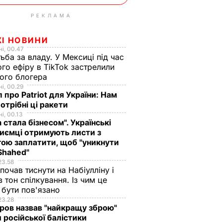
РЕКЛАМА
ЖІ НОВИНИ
і, 00.47
ьба за владу. У Мексиці під час
го ефіру в TikTok застрелили
ого блогера
і, 00.29
 про Patriot для України: Нам
отрібні ці ракети
і, 00.13
а стала бізнесом". Українські
иємці отримують листи з
ою заплатити, щоб "уникнути
Shahed"
23.58
 почав тиснути на Набіулліну і
в тон спілкування. Із чим це
бути пов'язано
23.28
ов назвав "найкращу зброю"
 російської балістики