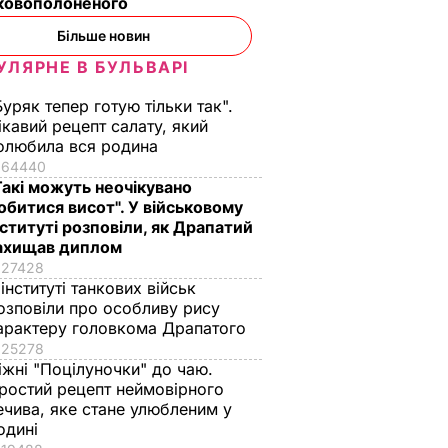
ьковополоненого
Більше новин
ть
Суд у Якутії як
Джемілєв: Окупаці
УЛЯРНЕ В БУЛЬВАРІ
тання
покарання заборонив
Криму стала
ня
двом засудженим
трагедією і для тих,
Буряк тепер готую тільки так".
елегації
підприємцям пити
хто розмахував
ікавий рецепт салату, який
алкоголь
прапорами,
ВІТ
олюбила вся родина
підтримуючи її
22 листопада, 14.03
СВІТ
64440
Такі можуть неочікувано
22 листопада, 13.55
ПОДІЇ
обитися висот". У військовому
нституті розповіли, як Драпатий
ахищав диплом
27428
 інституті танкових військ
озповіли про особливу рису
арактеру головкома Драпатого
25278
іжні "Поцілуночки" до чаю.
ростий рецепт неймовірного
ечива, яке стане улюбленим у
одині
 ніяково
Це саме те, що
"Хрумкі зовні й ніжн