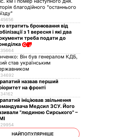
ис. км і помер наступного дня.
сторія благодійного "останнього
аїзду"
45656
то втратить бронювання від
обілізації з 1 вересня і які два
окументи треба подати до
онеділка
35664
інченко:
Він був генералом КДБ,
кий став українським
ержавником
34692
рапатий назвав перший
ріоритет на фронті
34162
рапатий ініціював звільнення
омандувача Медсил ЗСУ. Його
азивали "людиною Сирського" –
МІ
29954
НАЙПОПУЛЯРНІШЕ