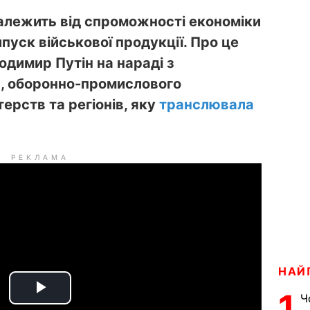
залежить від спроможності економіки
пуск військової продукції. Про це
одимир Путін на нараді з
, оборонно-промислового
ерств та регіонів, яку
транслювала
РЕКЛАМА
НАЙ
1
Ч
P