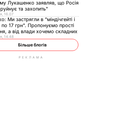
ому Лукашенко заявляв, що Росія
зруйнує та захопить"
я, 16.07
ко:
Ми застрягли в "міндічгейті і
 по 17 грн". Пропонуємо прості
ня, а від влади хочемо складних
я, 14.48
Більше блогів
РЕКЛАМА