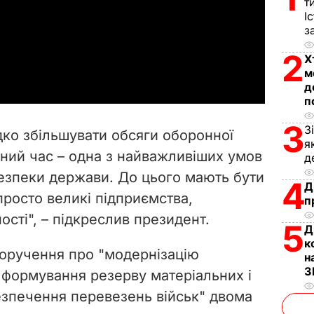
т
І
l
з
a
2
Х
м
y
д
п
V
3
З
дко збільшувати обсяги оборонної
я
i
ібний час – одна з найважливіших умов
д
безпеки держави. До цього мають бути
d
4
Д
 просто великі підприємства,
п
e
сті", – підкреслив президент.
5
Д
o
к
доручення про "модернізацію
н
З
формування резерву матеріальних і
безпечення перевезень військ" двома