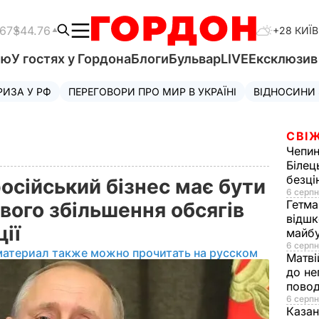
.67
$44.76
+28 КИЇВ
'ю
У гостях у Гордона
Блоги
Бульвар
LIVE
Ексклюзи
РИЗА У РФ
ПЕРЕГОВОРИ ПРО МИР В УКРАЇНІ
ВІДНОСИНИ
СВІЖ
Чепи
Білец
безц
російський бізнес має бути
6 серпн
Гетма
вого збільшення обсягів
відшк
ції
майбу
6 серпн
материал также можно прочитать на русском
Матві
до не
повод
6 серпн
Казан