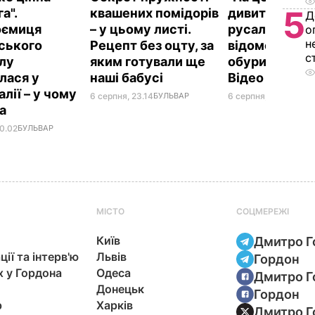
5
а".
квашених помідорів
дивитися". Шо
Д
оємиця
– у цьому листі.
русалками у
о
н
ського
Рецепт без оцту, за
відомому рес
с
лу
яким готували ще
обурило мер
лася у
наші бабусі
Відео
лії – у чому
6 серпня, 23.14
БУЛЬВАР
6 серпня, 21.38
БУЛЬ
на
00.02
БУЛЬВАР
МІСТО
СОЦМЕРЕЖІ
Київ
Дмитро Г
ції та інтерв'ю
Львів
Гордон
х у Гордона
Одеса
Дмитро Г
Донецьк
Гордон
р
Харків
Дмитро Г