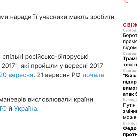
ами наради її учасники мають зробити
СВІ
Сьогодн
Борот
прямо
відом
Сьогодн
спільні російсько-білоруські
Трамп
теж п
-2017", які
пройшли у вересні 2017
Сьогодн
 20 вересня
. 21 вересня РФ
почала
"Війн
підпр
вимог
атак 
маневрів висловлювали країни
Вчора, 
Путін
ТО
й
Україна
.
зміни
може 
Вчора, 
Федор
проти