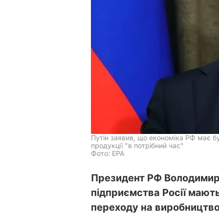
Путін заявив, що економіка РФ має б
продукції "в потрібний час"
Фото: ЕРА
Президент РФ Володимир 
підприємства Росії мают
переходу на виробництво 