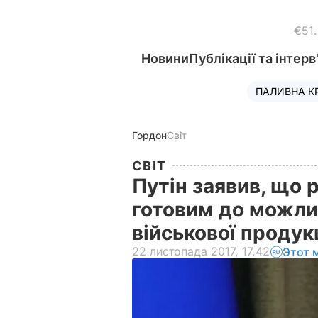
€51
Новини
Публікації та інтерв
ПАЛИВНА К
Гордон
Світ
СВІТ
Путін заявив, що 
готовим до можли
військової продук
22 листопада 2017, 17.42
Этот 