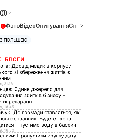
в
Фото
Відео
Опитування
Спецпроєкти
Війна в Укра
 З ПОЛЬЩЕЮ
І БЛОГИ
нога:
Досвід медиків корпусу
ького зі збереження життів є
інним
я, 21.16
нцев:
Єдине джерело для
одування збитків бізнесу –
тні репарації
я, 18.45
йчук:
До громади ставляться, як
повносправних. Будете гарно
итися – пустимо воду в басейн
я, 16.30
ський:
Пропустили круглу дату.