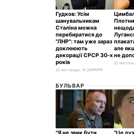
Гудков:
Усім
Цимба
шанувальникам
Плотн
Сталіна можна
нещода
перебиратися до
Луганс
"ЛНР": там уже зараз
плакат
доклеюють
але якщ
декорації СРСР 30-х
не до
років
22 листопа
22 листопада, 16.26
БЛОГИ
БУЛЬВАР
"Я не звик бути
"Це ду