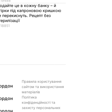
19488
у з
врятує у спеку.
всередині".
одайте це в кожну банку – й
Рецепт смачнючої
Найсмачніші
гірки під капроновою кришкою
е перекиснуть. Рецепт без
торані
окрошки
смажені кабачки
терилізації
ежу.
6 серпня, 18.21
БУЛЬВАР
6 серпня, 18.09
БУЛЬВАР
18851
ВАР
Правила користування
ордон
сайтом та використання
матеріалів
Політика
ордон
конфіденційності та
захисту персональних
ордон