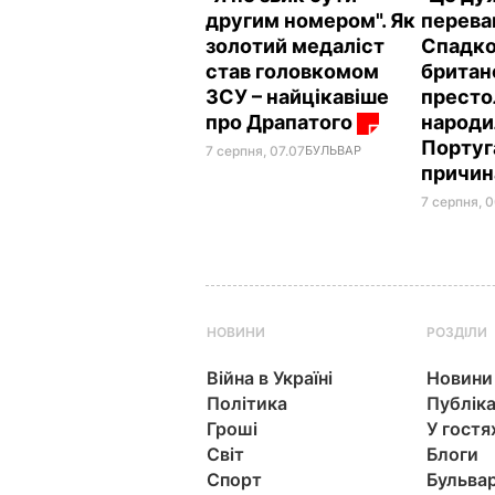
другим номером". Як
переваг
золотий медаліст
Спадк
став головкомом
британ
ЗСУ – найцікавіше
престо
про Драпатого
народи
Португа
7 серпня, 07.07
БУЛЬВАР
причи
7 серпня, 
НОВИНИ
РОЗДІЛИ
Війна в Україні
Новини
Політика
Публіка
Гроші
У гостя
Світ
Блоги
Спорт
Бульва