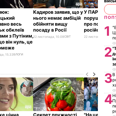
війс
люк:
Кадиров заявив, що у
У ПАРЄ можу
ПОП
ицький
нього немає амбіцій
порушити пи
вно весь
обійняти вищу
про повернен
1
"
ьк обклеїв
посаду в Росії
російської д
Ц
ами з Путіним,
22 листопада, 10.08
СВІТ
22 листопада, 17.38
С
п
о він нуль, це
2
поможе
"
д
да, 15.33
БЛОГИ
і
з
3
В
р
х
4
Н
П
п
р
же цінна
Секрет пружності
"На це навіть