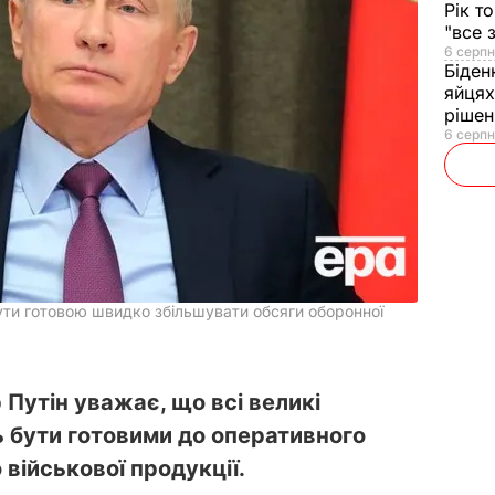
Рік т
"все 
6 серпн
Біден
яйцях
рішен
6 серпн
ути готовою швидко збільшувати обсяги оборонної
Путін уважає, що всі великі
ь бути готовими до оперативного
військової продукції.