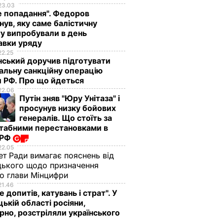
23.03
е попадання". Федоров
нув, яку саме балістичну
у випробували в день
авки уряду
22.25
ський доручив підготувати
альну санкційну операцію
 РФ. Про що йдеться
22.06
Путін зняв "Юру Унітаза" і
просунув низку бойових
генералів. Що стоїть за
табними перестановками в
 РФ
22.05
ет Ради вимагає пояснень від
ького щодо призначення
о глави Мінцифри
21.46
е допитів, катувань і страт". У
ькій області росіяни,
рно, розстріляли українського