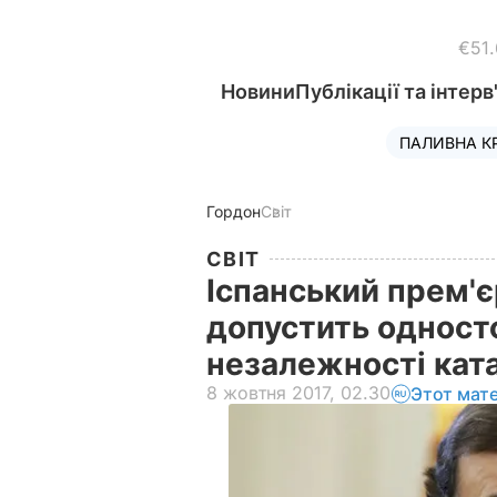
€51
Новини
Публікації та інтерв
ПАЛИВНА К
Гордон
Світ
СВІТ
Іспанський прем'є
допустить одност
незалежності ка
8 жовтня 2017, 02.30
Этот мат