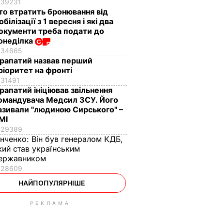
39231
то втратить бронювання від
обілізації з 1 вересня і які два
окументи треба подати до
онеділка
34665
рапатий назвав перший
ріоритет на фронті
31491
рапатий ініціював звільнення
омандувача Медсил ЗСУ. Його
азивали "людиною Сирського" –
МІ
29389
інченко:
Він був генералом КДБ,
кий став українським
ержавником
28609
НАЙПОПУЛЯРНІШЕ
РЕКЛАМА