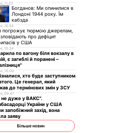
і, 11.23
Богданов:
Ми опинилися в
Лондоні 1944 року. Їм
кабзда
і, 10.54
п погрожує тюрмою джерелам,
озповідають про дефіцит
рипасів у США
і, 10.24
арила по вагону біля вокзалу в
ій, є загиблі й поранені –
алізниця"
і, 10.00
ізналися, хто буде заступником
того. Це генерал, який
кав до термінових змін у ЗСУ
і, 09.47
 не дуже у ВАКС".
басадорці України у США
и запобіжний захід, вона
ла заяву
Більше новин