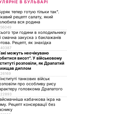
УЛЯРНЕ В БУЛЬВАРІ
Буряк тепер готую тільки так".
ікавий рецепт салату, який
олюбила вся родина
56049
сього три години в холодильнику
 і смачна закуска з баклажанів
отова. Рецепт, як знахідка
40387
Такі можуть неочікувано
обитися висот". У військовому
нституті розповіли, як Драпатий
ахищав диплом
26169
 інституті танкових військ
озповіли про особливу рису
арактеру головкома Драпатого
22893
айсмачніша кабачкова ікра на
иму. Рецепт консервації без
аснику