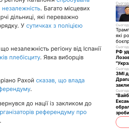
Сьогодн
 незалежність
. Багато місцевих
чі дільниці, які переважно
орядку. У
сутичках з поліцією
Сьогодн
Трам
які р
боєп
Сьогодн
що незалежність регіону від Іспанії
РФ уд
ків плебісциту
. Явка виборців
Лозов
"Укрз
Сьогодн
ЗМІ д
Драпа
аріано Рахой
сказав, що влада
закли
еферендуму
.
Сьогодн
"Вайб
Ексам
вернувся до нації із закликом до
обрал
організаторів референдуму про
зроби
.