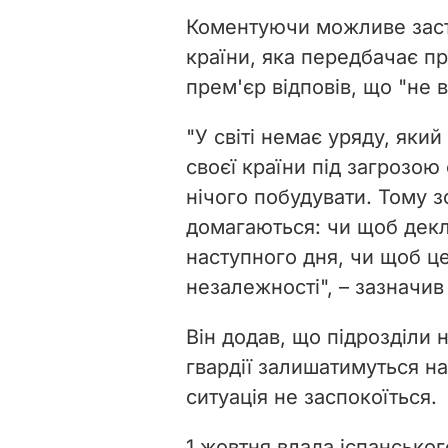
Коментуючи можливе засто
країни, яка передбачає пр
прем'єр відповів, що "не 
"У світі немає уряду, яки
своєї країни під загрозо
нічого побудувати. Тому 
домагаються: чи щоб декл
наступного дня, чи щоб ц
незалежності", – зазначив
Він додав, що підрозділи н
гвардії залишатимуться на 
ситуація не заспокоїться.
1 жовтня влада іспанськог