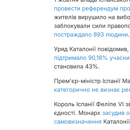
провести референдум про
жителів вирушило на вибор
заблокували сили правоп
постраждало 893 людини
.
Уряд Каталонії повідомив, 
підтримало 90,18% учасни
становила 43%.
Прем'єр-міністр Іспанії М
категорично не визнає р
Король Іспанії Феліпе VI з
єдності. Монарх
засудив 
самовизначення
Каталонії