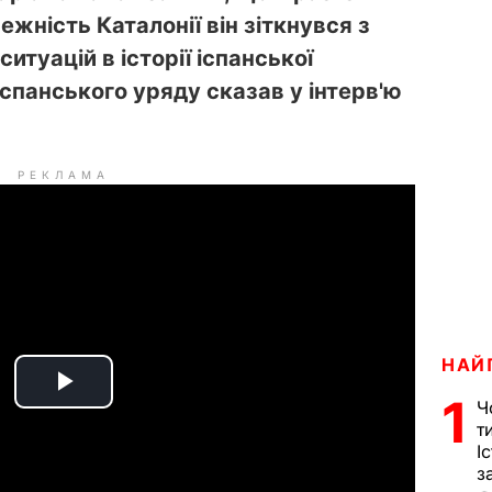
ність Каталонії він зіткнувся з
итуацій в історії іспанської
іспанського уряду сказав у інтерв'ю
РЕКЛАМА
НАЙ
P
1
Ч
т
l
І
з