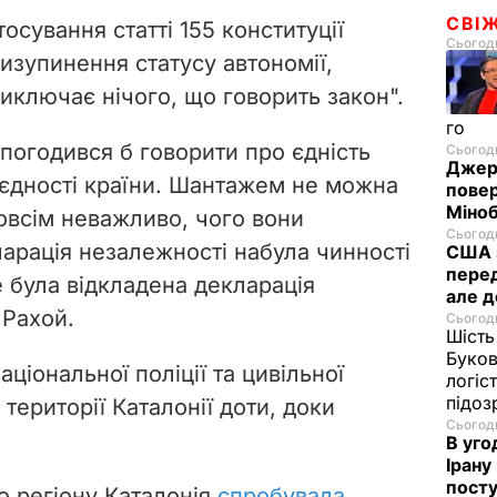
СВІ
сування статті 155 конституції
Сьогодн
изупинення статусу автономії,
виключає нічого, що говорить закон".
го
й погодився б говорити про єдність
Сьогодн
Джере
ю єдності країни. Шантажем не можна
пове
Міноб
зовсім неважливо, чого вони
Сьогодн
арація незалежності набула чинності
США з
перед
е була відкладена декларація
але д
 Рахой.
Сьогодн
Шість
Буков
аціональної поліції та цивільної
логіс
підо
території Каталонії доти, доки
Сьогодн
В уго
Ірану
посту
о регіону Каталонія
спробувала