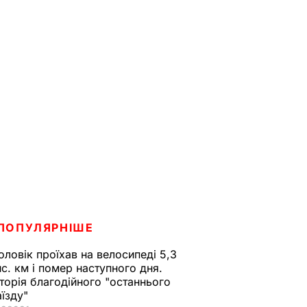
ПОПУЛЯРНІШЕ
оловік проїхав на велосипеді 5,3
ис. км і помер наступного дня.
сторія благодійного "останнього
аїзду"