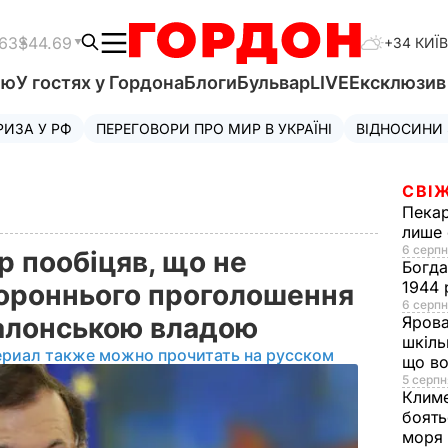
.63
$44.69
+34 КИЇВ
'ю
У гостях у Гордона
Блоги
Бульвар
LIVE
Ексклюзи
РИЗА У РФ
ПЕРЕГОВОРИ ПРО МИР В УКРАЇНІ
ВІДНОСИНИ
СВІЖ
Пека
лише 
6 серпн
р пообіцяв, що не
Богд
1944 
ороннього проголошення
6 серпн
талонською владою
Яров
шкіль
ериал также можно прочитать на русском
що во
5 серпн
Клим
боять
моря