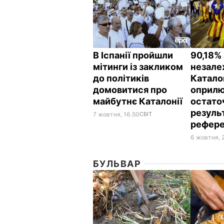
В Іспанії пройшли
90,18% 
мітинги із закликом
незале
до політиків
Катало
домовитися про
оприл
майбутнє Каталонії
остато
резуль
7 жовтня, 16.50
СВІТ
рефер
6 жовтня, 
БУЛЬВАР