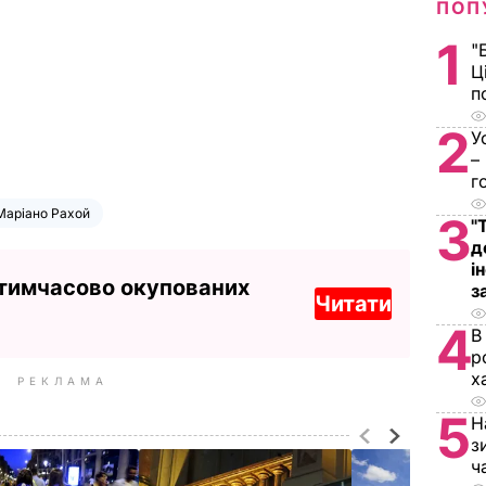
ПОП
1
"
Ц
п
2
У
–
г
Маріано Рахой
3
"
д
і
 тимчасово окупованих
з
Читати
4
В
р
х
РЕКЛАМА
5
Н
з
ч