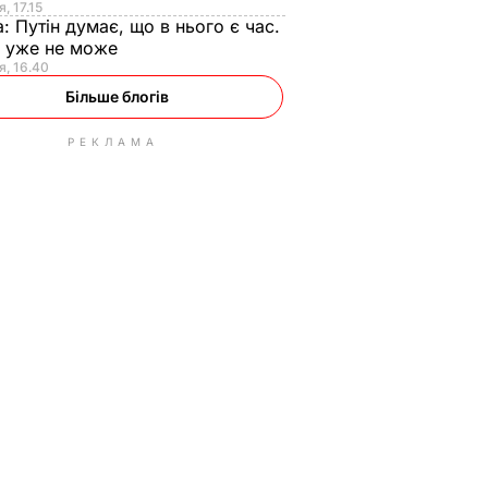
, 17.15
а:
Путін думає, що в нього є час.
Ф уже не може
я, 16.40
Більше блогів
РЕКЛАМА