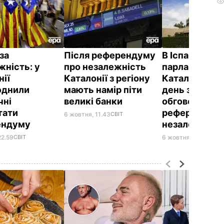
за
Після референдуму
В Іспанії заб
жність: у
про незалежність
парламенту
нії
Каталонії з регіону
Каталонії зас
юднили
мають намір піти
день заплано
чні
великі банки
обговорення
тати
референдуму
6 жовтня, 11.43
СВІТ
ендуму
незалежніст
22.59
СВІТ
6 жовтня, 00.06
СВІТ