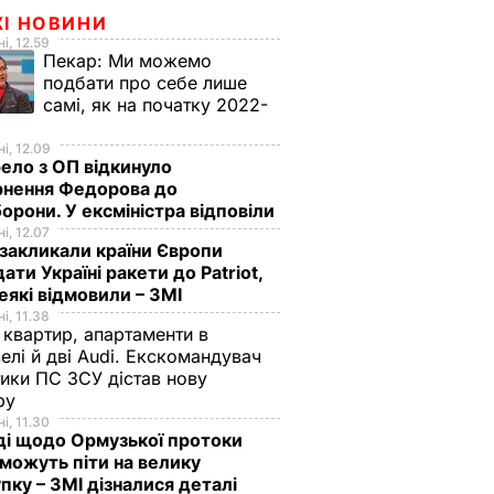
ЖІ НОВИНИ
і, 12.59
Пекар:
Ми можемо
подбати про себе лише
самі, як на початку 2022-
і, 12.09
ло з ОП відкинуло
рнення Федорова до
орони. У ексміністра відповіли
і, 12.07
акликали країни Європи
ати Україні ракети до Patriot,
еякі відмовили – ЗМІ
і, 11.38
 квартир, апартаменти в
елі й дві Audi. Екскомандувач
тики ПС ЗСУ дістав нову
зру
і, 11.30
ді щодо Ормузької протоки
 можуть піти на велику
пку – ЗМІ дізналися деталі