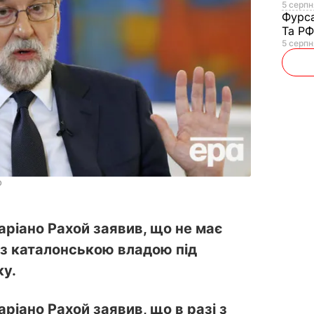
5 серпня
Фурс
Та Р
5 серпн
ю
Маріано Рахой заявив, що не має
 з каталонською владою під
ку.
аріано Рахой заявив, що в разі з