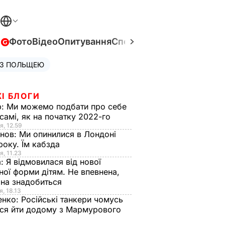
в
Фото
Відео
Опитування
Спецпроєкти
Війна в Укра
 З ПОЛЬЩЕЮ
І БЛОГИ
р:
Ми можемо подбати про себе
самі, як на початку 2022-го
я, 12.59
анов:
Ми опинилися в Лондоні
року. Їм кабзда
я, 11.23
а:
Я відмовилася від нової
ної форми дітям. Не впевнена,
на знадобиться
я, 18.13
енко:
Російські танкери чомусь
ся йти додому з Мармурового