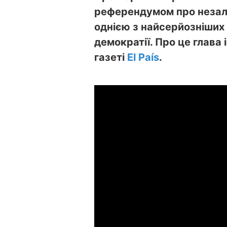
референдумом про незалеж
однією з найсерйозніших с
демократії. Про це глава 
газеті
El País
.