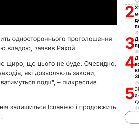
a
2
Х
м
y
д
п
V
3
стить одностороннього проголошення
Д
i
п
ю владою, заявив Рахой.
4
d
Д
о щиро, що цього не буде. Очевидно,
к
н
e
аходів, які дозволяють закони,
З
ватимуться події", – підкреслив
o
5
З
я
д
нія залишиться Іспанією і продовжить
.