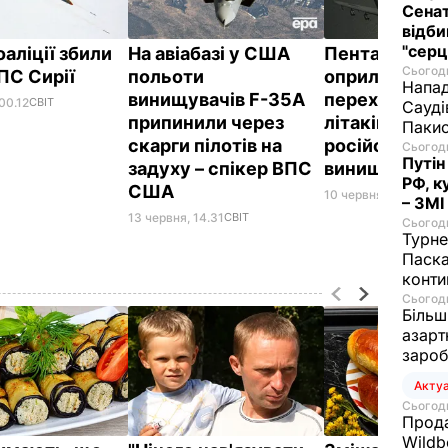
Сенат
відби
"серц
аліції збили
На авіабазі у США
Пентагон
Сьогодн
ВПС Сирії
польоти
оприлюднив 
Напад
винищувачів F-35A
перехопленн
00.12
СВІТ
Сауді
припинили через
літаків ВПС
Пакис
скарги пілотів на
російським
Сьогодн
Путін
задуху – спікер ВПС
винищуваче
РФ, к
США
10 червня, 16.18
СВІТ
– ЗМІ
13 червня, 14.31
СВІТ
Сьогодн
Турне
Паска
конти
Сьогодн
Більш
азарт
зароб
Акту
Сьогодн
Прода
Wildb