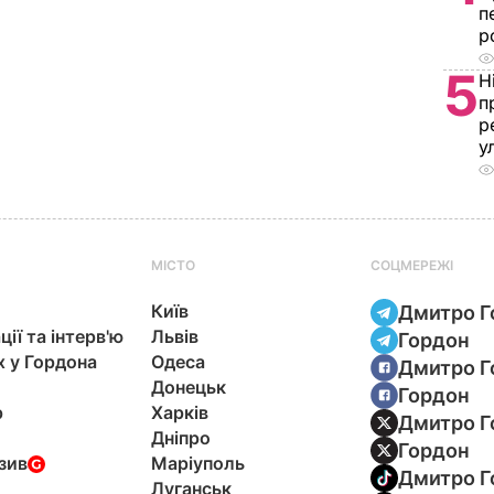
п
р
5
Н
п
р
у
МІСТО
СОЦМЕРЕЖІ
Київ
Дмитро Г
ції та інтерв'ю
Львів
Гордон
х у Гордона
Одеса
Дмитро Г
Донецьк
Гордон
р
Харків
Дмитро Г
Дніпро
Гордон
зив
Маріуполь
Дмитро Г
Луганськ