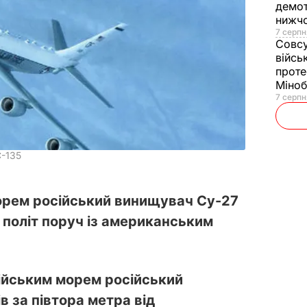
демот
нижч
7 серпн
Совс
війсь
проте
Міно
7 серпн
C-135
морем російський винищувач Су-27
 політ поруч із американським
тійським морем російський
 за півтора метра від