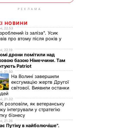
РЕКЛАМА
ЖІ НОВИНИ
і, 22.53
 зроблений із заліза". Усик
вів про втому після років у
і
і, 22.19
омі дрони помітили над
ковою базою Німеччини. Там
тують Patriot
і, 21.50
На Волині завершили
ексгумацію жертв Другої
світової. Виявили останки
юдей
і, 21.32
К розповіли, як ветеранську
ику інтегрували у стратегію
тку бізнесу
і, 21.26
ає Путіну в найболючіше".