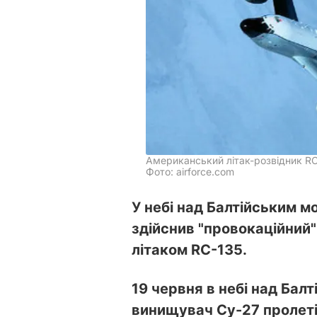
Американський літак-розвідник R
Фото: airforce.com
У небі над Балтійським 
здійснив "провокаційний"
літаком RC-135.
19 червня в небі над Бал
винищувач Су-27 пролетів