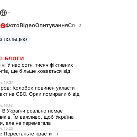
в
Фото
Відео
Опитування
Спецпроєкти
Війна в Укра
 З ПОЛЬЩЕЮ
І БЛОГИ
ін:
У нас сотні тисяч фіктивних
нтів, ще більше ховається від
я, 19.27
оров:
Колобок повинен укласти
акт на СВО. Орки помирали б від
я
я, 16.13
:
В України реально немає
иків. Їм важливо, щоб Україна
я, але не перемагала
я, 15.25
н:
Перестаньте красти – і