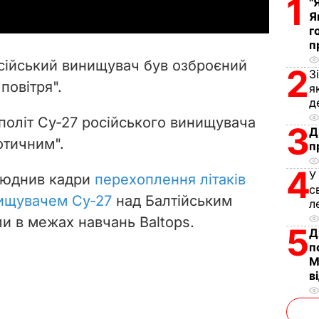
1
"
y
Я
г
V
п
сійський винищувач був озброєний
2
З
i
повітря".
я
д
d
оліт Су-27 російського винищувача
3
Д
e
отичним".
п
4
o
У
люднив кадри
перехоплення літаків
с
ищувачем Су-27
над Балтійським
л
и в межах навчань Baltops.
5
Д
п
М
в