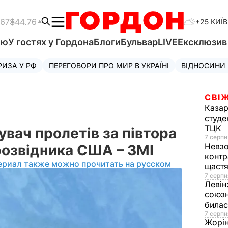
.67
$44.76
+25 КИЇВ
'ю
У гостях у Гордона
Блоги
Бульвар
LIVE
Ексклюзи
РИЗА У РФ
ПЕРЕГОВОРИ ПРО МИР В УКРАЇНІ
ВІДНОСИНИ
СВІЖ
Казар
студе
ТЦК
вач пролетів за півтора
7 серпн
Невз
-розвідника США – ЗМІ
контр
ериал также можно прочитать на русском
щаст
7 серпн
Левін
союзн
билас
7 серпн
Жорі