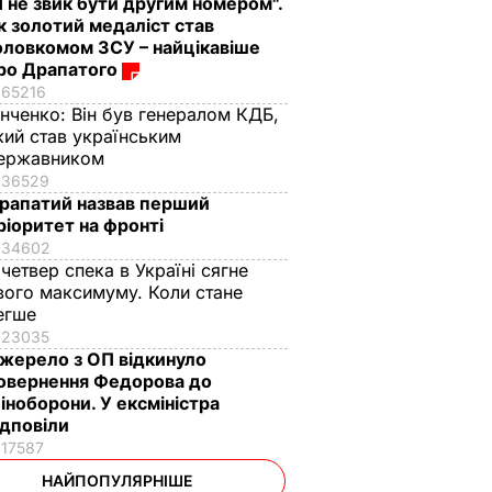
Я не звик бути другим номером".
к золотий медаліст став
оловкомом ЗСУ – найцікавіше
ро Драпатого
65216
інченко:
Він був генералом КДБ,
кий став українським
ержавником
36529
рапатий назвав перший
ріоритет на фронті
34602
 четвер спека в Україні сягне
вого максимуму. Коли стане
егше
23035
жерело з ОП відкинуло
овернення Федорова до
іноборони. У ексміністра
ідповіли
17587
НАЙПОПУЛЯРНІШЕ