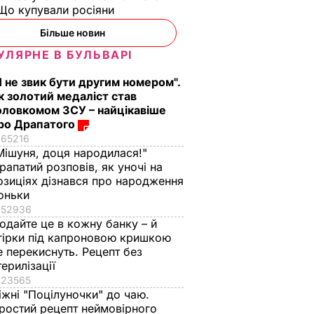
з
Три важливі кроки – і
Тіну Кароль, яка
Що купували росіяни
ціла
ваш салат із буряку
"вперше за життя
аче пух,
буде неймовірним
розслабилась і
Більше новин
ва.
повірила почуттям",
7 серпня, 17.29
БУЛЬВАР
УЛЯРНЕ В БУЛЬВАРІ
ецепт
викликали на допит
Що сталося
Я не звик бути другим номером".
ВАР
к золотий медаліст став
7 серпня, 17.26
БУЛЬВАР
оловкомом ЗСУ – найцікавіше
ро Драпатого
65216
Мішуня, доця народилася!"
рапатий розповів, як уночі на
озиціях дізнався про народження
оньки
52936
одайте це в кожну банку – й
гірки під капроновою кришкою
е перекиснуть. Рецепт без
терилізації
23565
іжні "Поцілуночки" до чаю.
ростий рецепт неймовірного