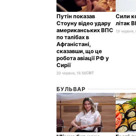
Путін показав
Сили ко
Стоуну відео удару
літак 
американських ВПС
19 червня, 
по талібах в
Афганістані,
сказавши, що це
робота авіації РФ у
Сирії
20 червня, 16.58
СВІТ
БУЛЬВАР