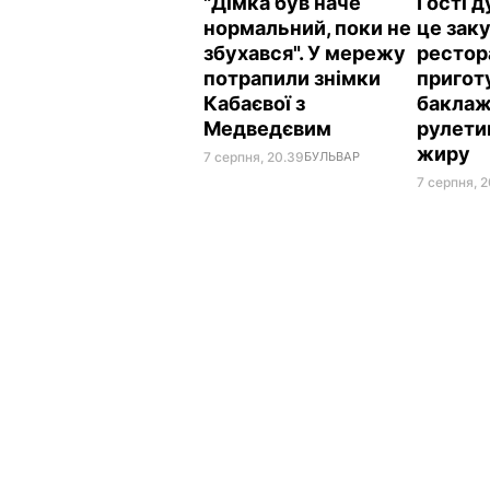
"Дімка був наче
Гості 
нормальний, поки не
це заку
збухався". У мережу
рестор
потрапили знімки
пригот
Кабаєвої з
баклаж
Медведєвим
рулети
жиру
7 серпня, 20.39
БУЛЬВАР
7 серпня, 2