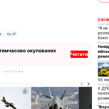
СВІ
Сьогодн
"Я не
розпо
е
Су-27
бокс
Сьогодн
Невід
 тимчасово окупованих
війсь
Читати
ремон
Сьогодн
РЕКЛАМА
55 л
Сьогодн
У ДТЕ
політ
розви
Сьогодн
"Влуч