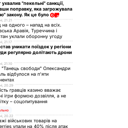
 ухвалив "пекельні" санкції,
вши поправку, яка загрожувала
ю" закону. Як це було
і, 21.21
кадри
 на одного – напад на всіх.
я
вська Аравія, Туреччина і
 США
тан уклали оборонну угоду
і, 21.17
 став уникати поїздок у регіони
м
уди регулярно долітають дрони
і, 21.10
 "Танець свободи" Олександри
ль відбулося на п'яти
нентах
і, 20.29
ість гравців казино вважає
ні ігри формою дозвілля, а не
ітку – соцопитування
ально
і, 20.22
жі військових товарів на
erries упали на 40% після атак