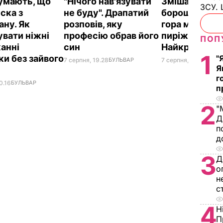
думають, що
"Нічого нав'язувати
Змішайте це 
ЗСУ. 
ска з
не буду". Драпатий
борошном – і 
ану. Як
розповів, яку
гора м'яких, н
увати ніжні
професію обрав його
пиріжків гото
ПОП
анні
син
Найкращий р
1
ки без зайвого
"
7 серпня, 19.28
БУЛЬВАР
7 серпня, 18.03
БУЛЬ
Я
г
0.16
БУЛЬВАР
п
2
"
Д
п
д
3
Д
о
н
с
4
Н
П