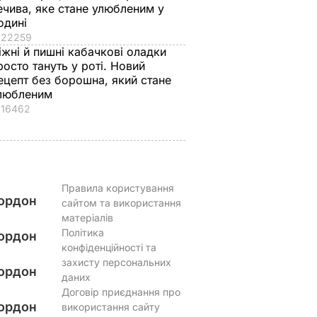
ечива, яке стане улюбленим у
одині
22259
іжні й пишні кабачкові оладки
росто тануть у роті. Новий
ецепт без борошна, який стане
любленим
16462
Правила користування
ордон
сайтом та використання
матеріалів
Політика
ордон
конфіденційності та
захисту персональних
ордон
даних
Договір приєднання про
ордон
використання сайту