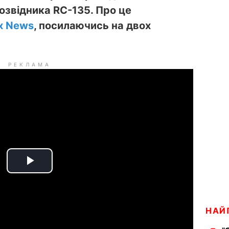
озвідника RC-135. Про це
x News
, посилаючись на двох
РЕКЛАМА
P
l
НАЙ
a