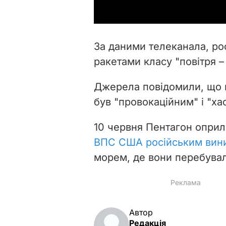
За даними телеканала, ро
ракетами класу "повітря – 
Джерела повідомили, що п
був "провокаційним" і "ха
10 червня Пентагон опри
ВПС США російським вин
морем, де вони перебувал
Автор
Редакція