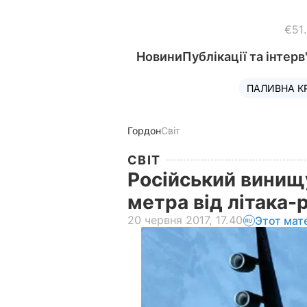
€51
Новини
Публікації та інтерв
ПАЛИВНА К
Гордон
Світ
СВІТ
Російський винищу
метра від літака
20 червня 2017, 17.40
Этот мат