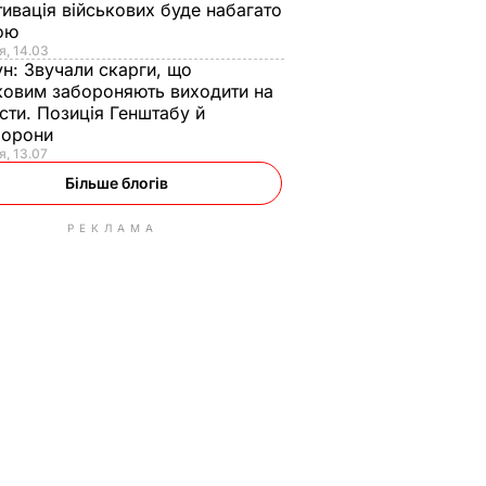
ивація військових буде набагато
ою
я, 14.03
ун:
Звучали скарги, що
ковим забороняють виходити на
сти. Позиція Генштабу й
борони
я, 13.07
Більше блогів
РЕКЛАМА