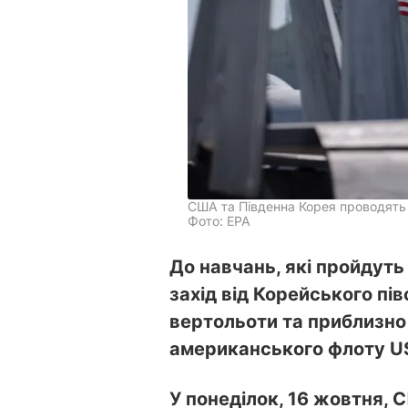
США та Південна Корея проводять с
Фото: ЕРА
До навчань, які пройдут
захід від Корейського пі
вертольоти та приблизно
американського флоту US
У понеділок, 16 жовтня, 