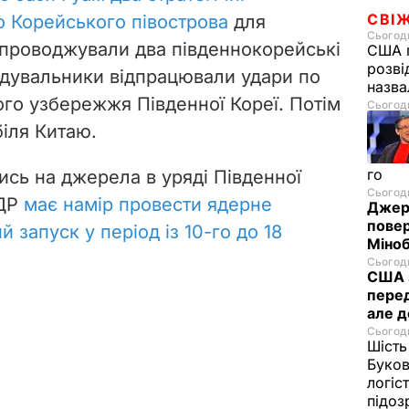
СВІ
 Корейського півострова
для
Сьогодн
упроводжували два південнокорейські
США п
розві
рдувальники відпрацювали удари по
назв
ого узбережжя Південної Кореї. Потім
Сьогодн
іля Китаю.
го
сь на джерела в уряді Південної
Сьогодн
НДР
має намір провести ядерне
Джере
пове
 запуск у період із 10-го до 18
Міноб
Сьогодн
США з
перед
але д
Сьогодн
Шість
Буков
логіс
підо