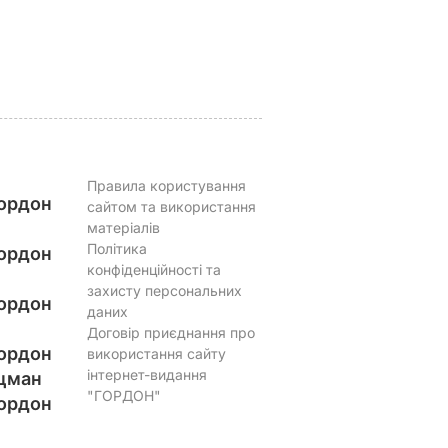
річна дружина. Фото
Вільям
6 серпня, 10.58
БУЛЬВАР
6 серпня, 09.54
БУЛЬВАР
Правила користування
ордон
сайтом та використання
матеріалів
Політика
ордон
конфіденційності та
захисту персональних
ордон
даних
Договір приєднання про
ордон
використання сайту
інтернет-видання
цман
"ГОРДОН"
ордон