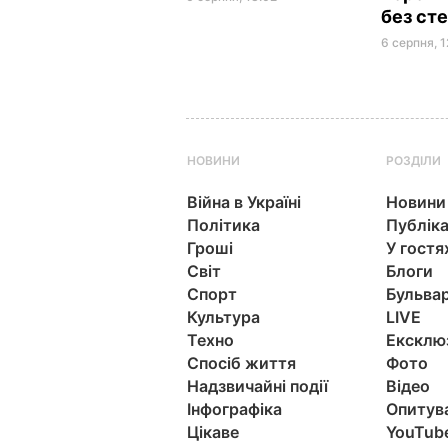
без сте
6 серпня, 1
НОВИНИ
РОЗДІЛИ
Війна в Україні
Новини
Політика
Публіка
Гроші
У гостя
Світ
Блоги
Спорт
Бульва
Культура
LIVE
Техно
Ексклю
Спосіб життя
Фото
Надзвичайні події
Відео
Інфографіка
Опитув
Цікаве
YouTub