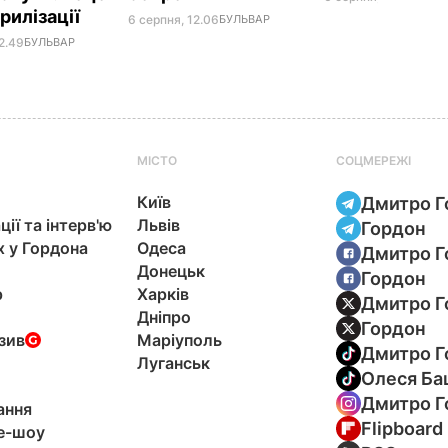
рилізації
6 серпня, 12.06
БУЛЬВАР
2.49
БУЛЬВАР
МІСТО
СОЦМЕРЕЖІ
Київ
Дмитро Г
ції та інтерв'ю
Львів
Гордон
х у Гордона
Одеса
Дмитро Г
Донецьк
Гордон
р
Харків
Дмитро Г
Дніпро
Гордон
зив
Маріуполь
Дмитро Г
Луганськ
Олеся Ба
Дмитро Г
ання
Flipboard
e-шоу