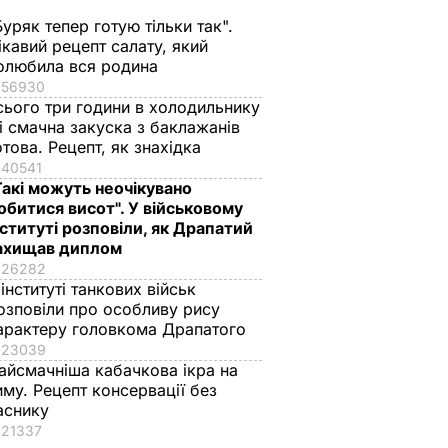
ерних
зараз загроза КНДР є
Буряк тепер готую тільки так".
–
керованою
ікавий рецепт салату, який
олюбила вся родина
13 жовтня, 01.50
СВІТ
56930
сього три години в холодильнику
 і смачна закуска з баклажанів
отова. Рецепт, як знахідка
40541
Такі можуть неочікувано
обитися висот". У військовому
нституті розповіли, як Драпатий
ахищав диплом
26282
 інституті танкових військ
озповіли про особливу рису
арактеру головкома Драпатого
віше,
Який вигляд має 59-
Приватний острів,
23039
айсмачніша кабачкова ікра на
.
річний "мільйонер-
вітрильний спорт,
иму. Рецепт консервації без
невих
танцівник" Ваккі та
крикет на пляжі. Де 
аснику
що про нього
з ким відпочиває
21337
говорить його 31-
цього літа принц
ВАР