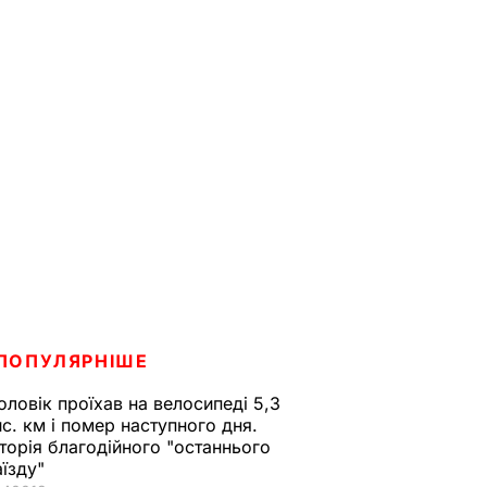
ПОПУЛЯРНІШЕ
оловік проїхав на велосипеді 5,3
ис. км і помер наступного дня.
сторія благодійного "останнього
аїзду"