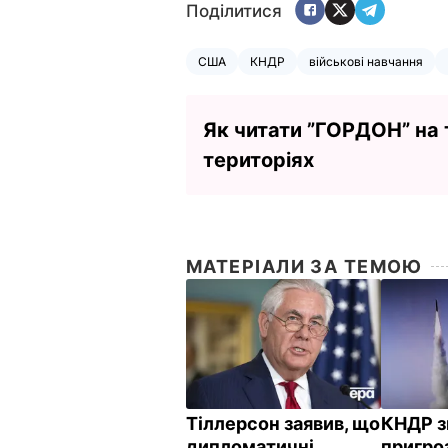
Поділитися
США
КНДР
військові навчання
Як читати ”ГОРДОН” на
територіях
МАТЕРІАЛИ ЗА ТЕМОЮ
Тіллерсон заявив, що
КНДР з
дипломатичні
пригро