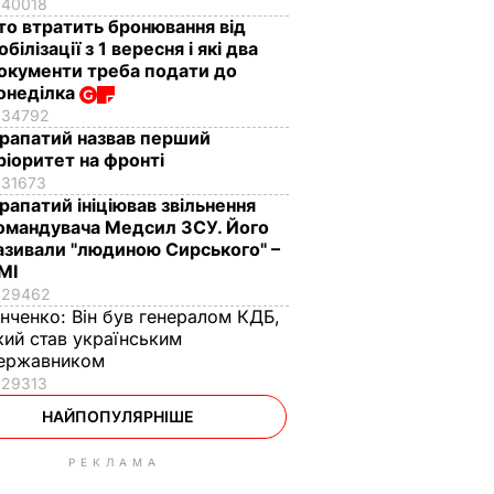
40018
то втратить бронювання від
обілізації з 1 вересня і які два
окументи треба подати до
онеділка
34792
рапатий назвав перший
ріоритет на фронті
31673
рапатий ініціював звільнення
омандувача Медсил ЗСУ. Його
азивали "людиною Сирського" –
МІ
29462
інченко:
Він був генералом КДБ,
кий став українським
ержавником
29313
НАЙПОПУЛЯРНІШЕ
РЕКЛАМА