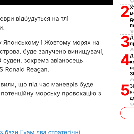
2
Х
V
м
ври відбудуться на тлі
д
i
п
и.
3
d
Д
 у Японському і Жовтому морях на
п
e
острова, буде залучено винищувачі,
4
Д
0 суден, зокрема авіаносець
к
o
н
S Ronald Reagan.
З
явили, що під час маневрів буде
5
З
я
 потенційну морську провокацію з
д
 бази Гуам два стратегічні