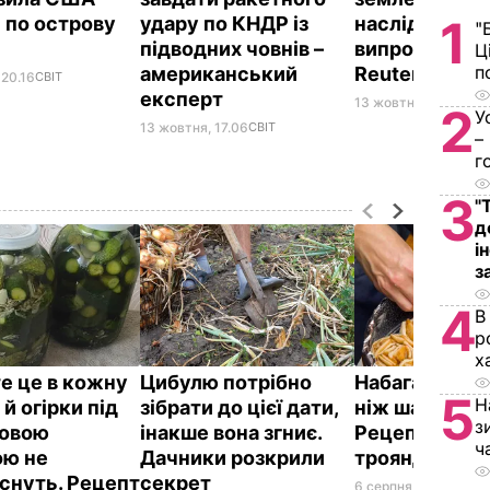
1
 по острову
удару по КНДР із
наслідком яд
"
підводних човнів –
випробувань 
Ц
п
американський
Reuters
 20.16
СВІТ
експерт
13 жовтня, 11.53
СВІТ
2
У
13 жовтня, 17.06
СВІТ
–
г
3
"
д
і
з
4
В
р
х
е це в кожну
Цибулю потрібно
Набагато ціка
5
Н
 й огірки під
зібрати до цієї дати,
ніж шарлотка
з
новою
інакше вона згниє.
Рецепт яблу
ч
ю не
Дачники розкрили
троянд
снуть. Рецепт
секрет
6 серпня, 11.36
БУЛЬ