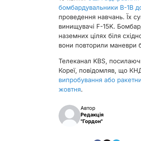
бомбардувальники В-1В до
проведення навчань. Їх с
винищувачі F-15K. Бомба
наземних цілях біля східн
вони повторили маневри б
Телеканал KBS, посилаючи
Кореї, повідомляв, що К
випробування або ракетний
жовтня
.
Автор
Редакція
"Гордон"