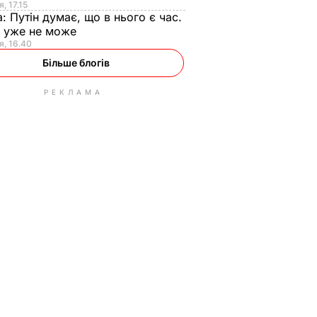
, 17.15
а:
Путін думає, що в нього є час.
Ф уже не може
я, 16.40
Більше блогів
РЕКЛАМА