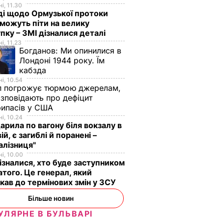
і, 11.30
ді щодо Ормузької протоки
 можуть піти на велику
пку – ЗМІ дізналися деталі
і, 11.23
Богданов:
Ми опинилися в
Лондоні 1944 року. Їм
кабзда
і, 10.54
п погрожує тюрмою джерелам,
озповідають про дефіцит
рипасів у США
і, 10.24
арила по вагону біля вокзалу в
ій, є загиблі й поранені –
алізниця"
і, 10.00
ізналися, хто буде заступником
того. Це генерал, який
кав до термінових змін у ЗСУ
Більше новин
ажають
Глава апарату Білого
УЛЯРНЕ В БУЛЬВАРІ
у КНДР
дому вважає, що