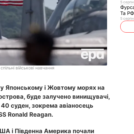
5 серпня
Фурс
Та Р
5 серпн
пільні військові навчання
ь у Японському і Жовтому морях на
вострова, буде залучено винищувачі,
 40 суден, зокрема авіаносець
S Ronald Reagan.
США і Південна Америка почали