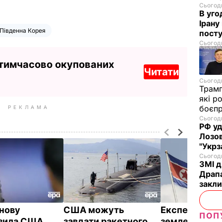
Сьогодн
В уго
Ірану
Південна Корея
посту
Сьогодн
 тимчасово окупованих
Читати
Сьогодн
Трам
які р
боєп
РЕКЛАМА
Сьогодн
РФ уд
Лозов
"Укрз
Сьогодн
ЗМІ д
Драпа
закли
нову
США можуть
Експерти вв
ПОП
зила США
завдати ракетного
землетруси 