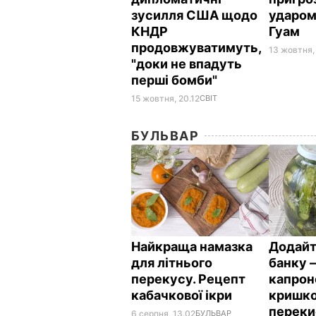
зусилля США щодо
ударом
КНДР
Гуам
продовжуватимуть,
13 жовтня,
"доки не впадуть
перші бомби"
15 жовтня, 20.12
СВІТ
БУЛЬВАР
Найкраща намазка
Додайт
для літнього
банку –
перекусу. Рецепт
капро
кабачкової ікри
кришко
переки
6 серпня, 13.02
БУЛЬВАР