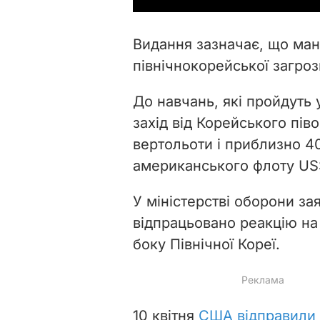
Видання зазначає, що мане
північнокорейської загроз
До навчань, які пройдуть
захід від Корейського пів
вертольоти і приблизно 4
американського флоту US
У міністерстві оборони за
відпрацьовано реакцію на
боку Північної Кореї.
10 квітня
США відправили з