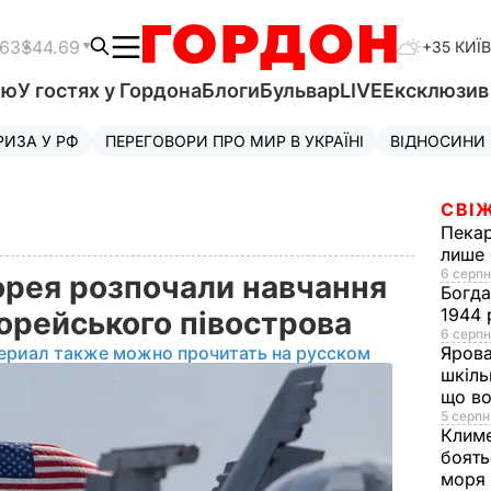
.63
$44.69
+35 КИЇВ
'ю
У гостях у Гордона
Блоги
Бульвар
LIVE
Ексклюзи
РИЗА У РФ
ПЕРЕГОВОРИ ПРО МИР В УКРАЇНІ
ВІДНОСИНИ
СВІЖ
Пека
лише 
6 серпн
орея розпочали навчання
Богд
1944 
орейського півострова
6 серпн
ериал также можно прочитать на русском
Яров
шкіль
що во
5 серпн
Клим
боять
моря