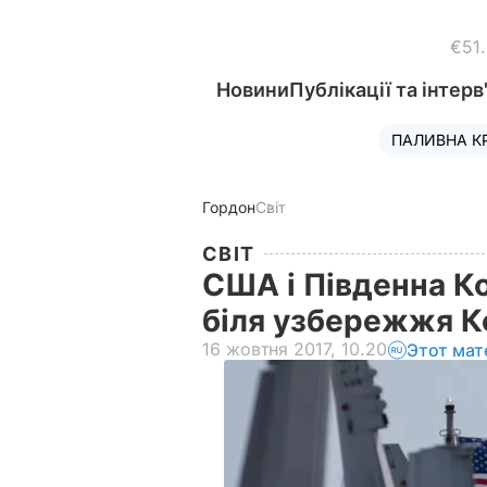
€51
Новини
Публікації та інтерв
ПАЛИВНА К
Гордон
Світ
СВІТ
США і Південна К
біля узбережжя К
16 жовтня 2017, 10.20
Этот мат