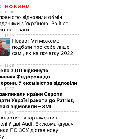
ЖІ НОВИНИ
і, 13.08
овністю відновили обмін
дданими з Україною. Politico
ало переваги
і, 12.59
Пекар:
Ми можемо
подбати про себе лише
самі, як на початку 2022-
і, 12.09
ло з ОП відкинуло
рнення Федорова до
орони. У ексміністра відповіли
і, 12.07
акликали країни Європи
ати Україні ракети до Patriot,
еякі відмовили – ЗМІ
і, 11.38
 квартир, апартаменти в
елі й дві Audi. Екскомандувач
тики ПС ЗСУ дістав нову
зру