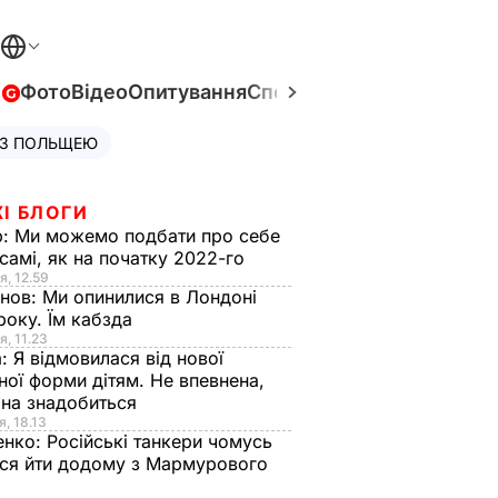
в
Фото
Відео
Опитування
Спецпроєкти
Війна в Укра
 З ПОЛЬЩЕЮ
І БЛОГИ
р:
Ми можемо подбати про себе
самі, як на початку 2022-го
я, 12.59
анов:
Ми опинилися в Лондоні
року. Їм кабзда
я, 11.23
а:
Я відмовилася від нової
ної форми дітям. Не впевнена,
на знадобиться
я, 18.13
енко:
Російські танкери чомусь
ся йти додому з Мармурового