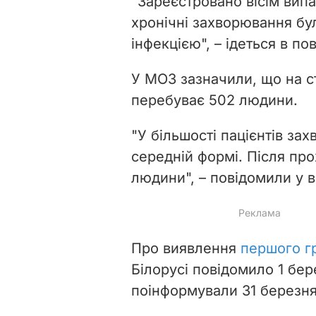
"Зареєстровано вісім випад
хронічні захворювання бу
інфекцією", – ідеться в по
У МОЗ зазначили, що на с
перебуває 502 людини.
"У більшості пацієнтів за
середній формі. Після пр
людини", – повідомили у в
Про виявлення
першого г
Білорусі повідомило 1 бе
поінформували 31 березня