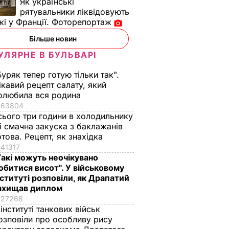
Як українські
рятувальники ліквідовують
35
і у Франції. Фоторепортаж
чора
Більше новин
ЛЬСТВО
УЛЯРНЕ В БУЛЬВАРІ
Буряк тепер готую тільки так".
ікавий рецепт салату, який
олюбила вся родина
63804
сього три години в холодильнику
 і смачна закуска з баклажанів
отова. Рецепт, як знахідка
41317
Такі можуть неочікувано
обитися висот". У військовому
алду
Платіжки стануть
Чому Чарльз III
нституті розповіли, як Драпатий
тою. Що
меншими – дієві
насправді
ахищав диплом
ивдникам
поради "без води", як
проігнорував 45-
27268
не переплачувати за
річчя дружини
 інституті танкових військ
комуналку
принца Гаррі і не
озповіли про особливу рису
ВАР
привітав невістку