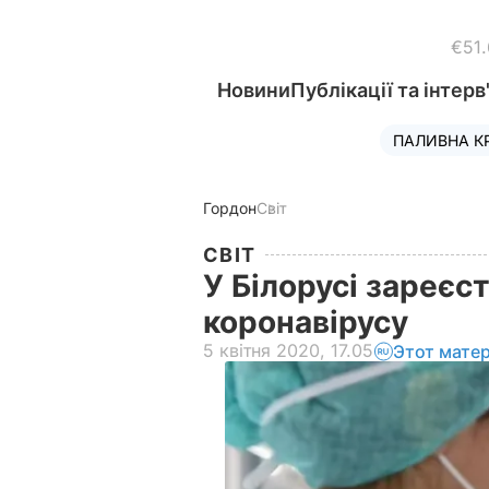
€51
Новини
Публікації та інтерв
ПАЛИВНА К
Гордон
Світ
СВІТ
У Білорусі зареєс
коронавірусу
5 квітня 2020, 17.05
Этот мате