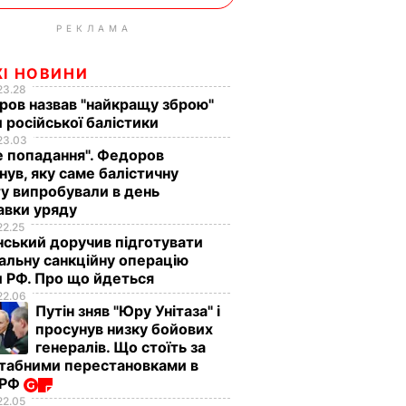
РЕКЛАМА
ЖІ НОВИНИ
23.28
ов назвав "найкращу зброю"
 російської балістики
23.03
е попадання". Федоров
нув, яку саме балістичну
у випробували в день
авки уряду
22.25
ський доручив підготувати
альну санкційну операцію
 РФ. Про що йдеться
22.06
Путін зняв "Юру Унітаза" і
просунув низку бойових
генералів. Що стоїть за
табними перестановками в
 РФ
22.05