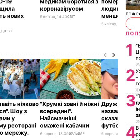
ID-19
медикам боротися з
померло 674
ищила
коронавірусом
людини, на 1
пожеж
ть нових
менше, ніж у
5 квітня, 14.43
СВІТ
х
5 квітня, 14.11
СУСПІ
.13
СВІТ
ПОП
1
"
Ц
п
2
У
–
г
3
"
д
навіть ніяково
"Хрумкі зовні й ніжні
Дружину Рон
і
ся". Шоу з
всередині".
назвали товс
з
ами у
Найсмачніші
сказав її кр
му ресторані
смажені кабачки
футболіст
4
В
о мережу.
р
6 серпня, 18.09
БУЛЬВАР
6 серпня, 18.05
БУЛЬ