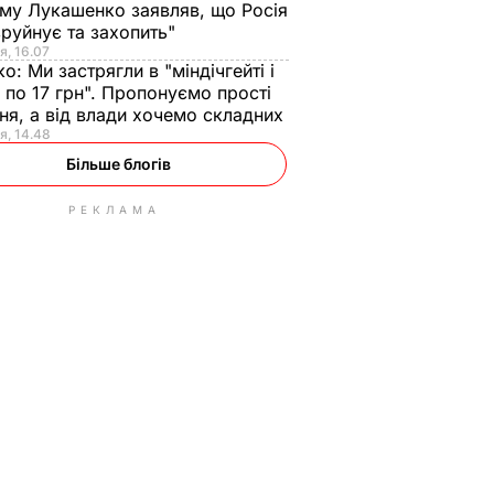
ому Лукашенко заявляв, що Росія
зруйнує та захопить"
я, 16.07
ко:
Ми застрягли в "міндічгейті і
 по 17 грн". Пропонуємо прості
ня, а від влади хочемо складних
я, 14.48
Більше блогів
РЕКЛАМА