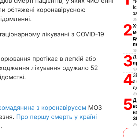
ків смерті пацієнтів, у яких численні
т
i
І
ли обтяжені коронавірусною
з
відомленні.
d
2
Х
м
e
таціонарному лікуванні з COVID-19
д
п
o
3
Д
хворювання протікає в легкій або
п
оходження лікування одужало 52
4
З
ідомстві.
я
д
5
Д
к
ромадянина з коронавірусом
МОЗ
н
резня.
Про першу смерть у країні
З
.