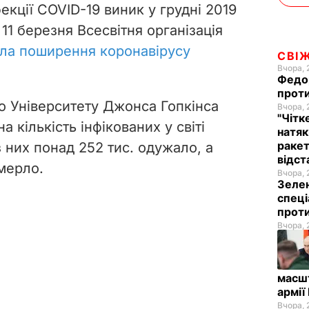
екції COVID-19 виник у грудні 2019
 11 березня Всесвітня організація
ла поширення коронавірусу
СВІ
Вчора, 
Федор
проти
о Університету Джонса Гопкінса
Вчора, 
"Чітк
а кількість інфікованих у світі
натяк
ракет
з них понад 252 тис. одужало, а
відст
омерло.
Вчора, 
Зелен
спеці
проти
Вчора, 
масш
армії
Вчора, 