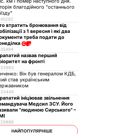
ис. км і помер наступного дня.
сторія благодійного "останнього
аїзду"
45282
то втратить бронювання від
обілізації з 1 вересня і які два
окументи треба подати до
онеділка
35494
рапатий назвав перший
ріоритет на фронті
33983
інченко:
Він був генералом КДБ,
кий став українським
ержавником
33449
рапатий ініціював звільнення
омандувача Медсил ЗСУ. Його
азивали "людиною Сирського" –
МІ
29888
НАЙПОПУЛЯРНІШЕ