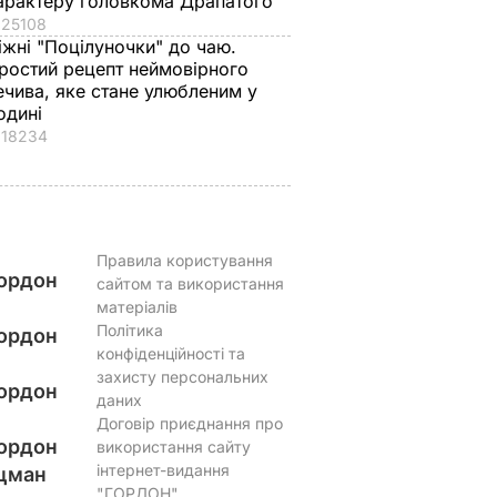
арактеру головкома Драпатого
6 серпня, 17.13
БУЛЬВАР
25108
6 серпня, 16.36
БУЛЬВАР
іжні "Поцілуночки" до чаю.
ростий рецепт неймовірного
ечива, яке стане улюбленим у
одині
18234
Правила користування
ордон
сайтом та використання
матеріалів
Політика
ордон
конфіденційності та
захисту персональних
ордон
даних
Договір приєднання про
ордон
використання сайту
інтернет-видання
цман
"ГОРДОН"