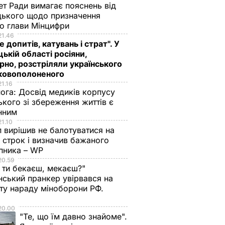
ет Ради вимагає пояснень від
ького щодо призначення
о глави Мінцифри
21.46
е допитів, катувань і страт". У
ькій області росіяни,
рно, розстріляли українського
ьковополоненого
21.16
нога:
Досвід медиків корпусу
ького зі збереження життів є
інним
21.10
 вирішив не балотуватися на
й строк і визначив бажаного
пника – WP
20.59
 ти бекаєш, мекаєш?"
нський пранкер увірвався на
ту нараду міноборони РФ.
о
20.00
би
"Те, що їм давно знайоме".