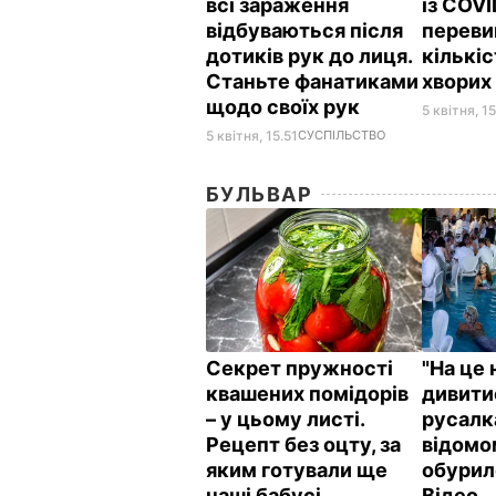
всі зараження
із COV
відбуваються після
перев
дотиків рук до лиця.
кількіс
Станьте фанатиками
хвори
щодо своїх рук
5 квітня, 15
5 квітня, 15.51
СУСПІЛЬСТВО
БУЛЬВАР
Секрет пружності
"На це 
квашених помідорів
дивити
– у цьому листі.
русалк
Рецепт без оцту, за
відомо
яким готували ще
обурил
наші бабусі
Відео