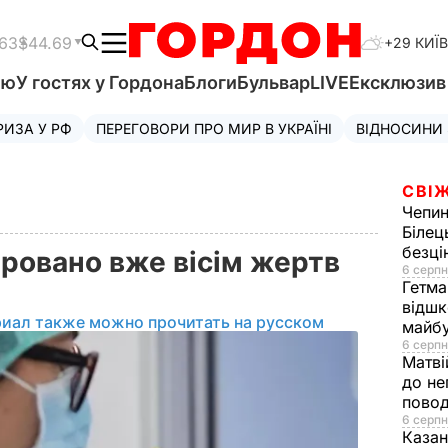
.63
$44.69
+29 КИЇВ
'ю
У гостях у Гордона
Блоги
Бульвар
LIVE
Ексклюзи
РИЗА У РФ
ПЕРЕГОВОРИ ПРО МИР В УКРАЇНІ
ВІДНОСИНИ
СВІЖ
Чепи
Білец
безц
тровано вже вісім жертв
6 серпн
Гетма
відшк
риал также можно прочитать на русском
майбу
6 серпн
Матві
до не
повод
6 серпн
Казан