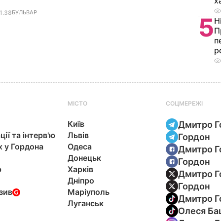
х
1.38
БУЛЬВАР
5
Н
П
п
р
МІСТО
СОЦМЕРЕЖІ
Київ
Дмитро Г
ції та інтерв'ю
Львів
Гордон
х у Гордона
Одеса
Дмитро Г
Донецьк
Гордон
р
Харків
Дмитро Г
Дніпро
Гордон
зив
Маріуполь
Дмитро Г
Луганськ
Олеся Ба