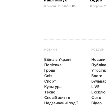
6 серпня, 23.14
БУЛЬВАР
6 серпня, 2
НОВИНИ
РОЗДІЛИ
Війна в Україні
Новини
Політика
Публіка
Гроші
У гостя
Світ
Блоги
Спорт
Бульва
Культура
LIVE
Техно
Ексклю
Спосіб життя
Фото
Надзвичайні події
Відео