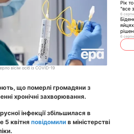
Рік т
"все 
6 серпн
Біден
яйцях
рішен
6 серпн
ерло вісім осіб із COVID-19
юють, що померлі громадяни з
енні хронічні захворювання.
русної інфекції збільшилася в
е 5 квітня
повідомили
в міністерстві
іки.