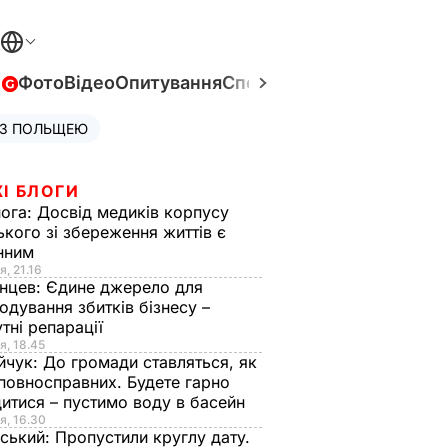
в
Фото
Відео
Опитування
Спецпроєкти
Війна в Укра
 З ПОЛЬЩЕЮ
І БЛОГИ
нога:
Досвід медиків корпусу
ького зі збереження життів є
інним
я, 21.16
нцев:
Єдине джерело для
одування збитків бізнесу –
тні репарації
я, 18.45
йчук:
До громади ставляться, як
повносправних. Будете гарно
итися – пустимо воду в басейн
я, 16.30
ський:
Пропустили круглу дату.