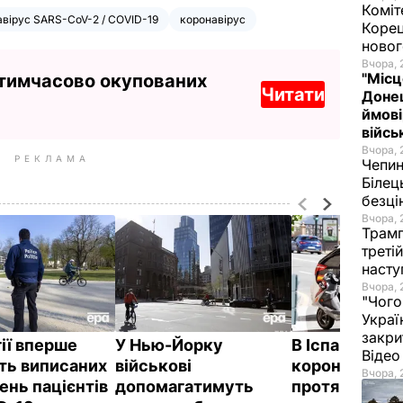
Коміт
авірус SARS-CoV-2 / COVID-19
коронавірус
Корец
новог
Вчора, 
"Місц
 тимчасово окупованих
Читати
Донец
ймові
війс
Вчора, 
РЕКЛАМА
Чепи
Білец
безц
Вчора, 
Трамп
треті
насту
Вчора, 
"Чого
Украї
закри
гії вперше
У Нью-Йорку
В Іспанії від
Віде
сть виписаних
військові
коронавірусу
Вчора, 
рень пацієнтів
допомагатимуть
протягом до