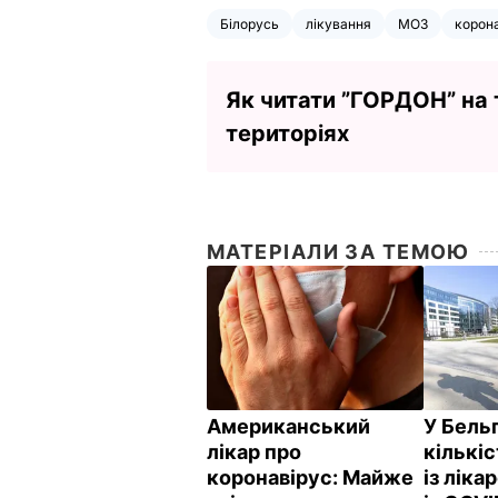
Білорусь
лікування
МОЗ
корон
Як читати ”ГОРДОН” на
територіях
МАТЕРІАЛИ ЗА ТЕМОЮ
Американський
У Бель
лікар про
кількі
коронавірус: Майже
із ліка