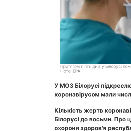
Протягом п'яти днів у Білорусі пом
Фото: ЕРА
У МОЗ Білорусі підкресл
коронавірусом мали числ
Кількість жертв коронаві
Білорусі до восьми. Про ц
охорони здоров'я республ