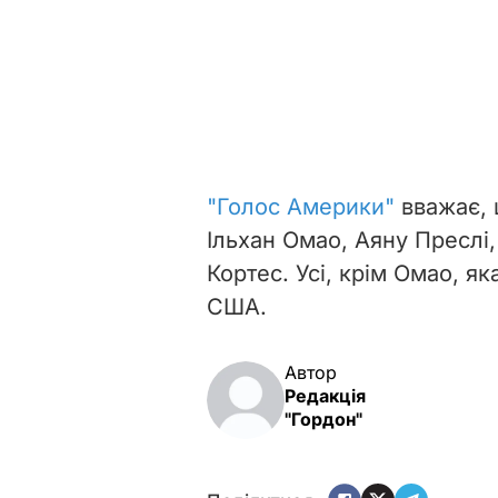
"Голос Америки"
вважає, 
Ільхан Омао, Аяну Преслі
Кортес. Усі, крім
Омао, як
США.
Автор
Редакція
"Гордон"