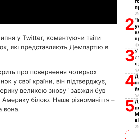
a
г
п
y
2
"
у
V
в
ипня у Twitter, коментуючи твіти
щ
i
нок, які представляють Демпартію в
3
У
d
с
л
e
орить про повернення чотирьох
4
Д
к у свої країни, він підтверджує,
н
o
й
мерику великою знову" завжди був
и Америку білою. Наше різноманіття –
5
Д
п
а вона.
М
в