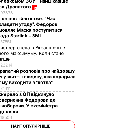
оловкомом ЗСУ – найцікавіше
ро Драпатого
93878
Ілон постійно каже: "Час
кладати угоду". Федоров
мовляє Маска поступитися
одо Starlink – ЗМІ
57551
 четвер спека в Україні сягне
вого максимуму. Коли стане
егше
23214
рапатий розповів про найдовшу
іч у житті і людину, яка порадила
ому виходити з "котла"
21411
жерело з ОП відкинуло
овернення Федорова до
іноборони. У ексміністра
ідповіли
18504
НАЙПОПУЛЯРНІШЕ