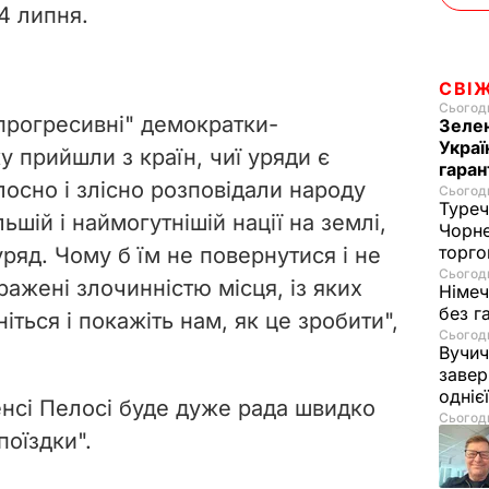
4 липня.
СВІ
Сьогодн
"прогресивні" демократки-
Зелен
Украї
у прийшли з країн, чиї уряди є
гаран
осно і злісно розповідали народу
Сьогодн
Туреч
ьшій і наймогутнішій нації на землі,
Чорне
торго
ряд. Чому б їм не повернутися і не
Сьогодн
ражені злочинністю місця, із яких
Німеч
без г
іться і покажіть нам, як це зробити",
Сьогодн
Вучич
завер
одніє
енсі Пелосі буде дуже рада швидко
Сьогодн
поїздки".