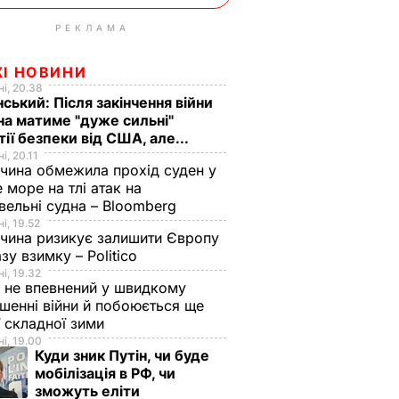
РЕКЛАМА
ЖІ НОВИНИ
і, 20.38
ський: Після закінчення війни
на матиме "дуже сильні"
тії безпеки від США, але...
і, 20.11
чина обмежила прохід суден у
 море на тлі атак на
вельні судна – Bloomberg
і, 19.52
чина ризикує залишити Європу
азу взимку – Politico
і, 19.32
 не впевнений у швидкому
шенні війни й побоюється ще
ї складної зими
і, 19.00
Куди зник Путін, чи буде
мобілізація в РФ, чи
зможуть еліти