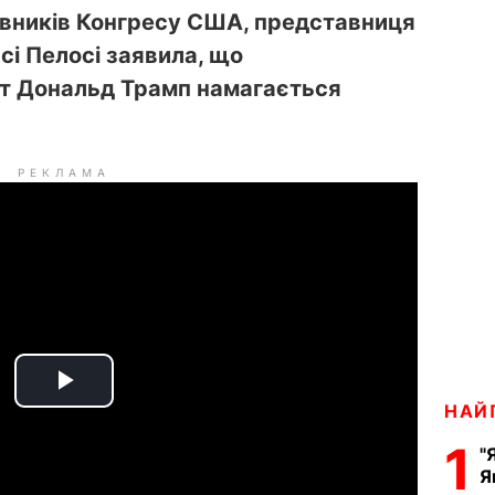
авників Конгресу США, представниця
сі Пелосі заявила, що
т Дональд Трамп намагається
РЕКЛАМА
P
НАЙ
1
l
"
Я