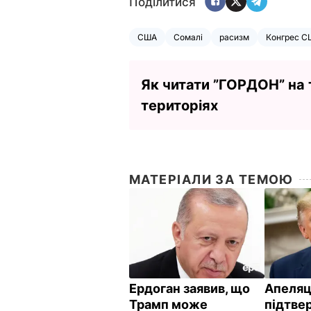
Поділитися
США
Сомалі
расизм
Конгрес С
Як читати ”ГОРДОН” на
територіях
МАТЕРІАЛИ ЗА ТЕМОЮ
Ердоган заявив, що
Апеляц
Трамп може
підтве