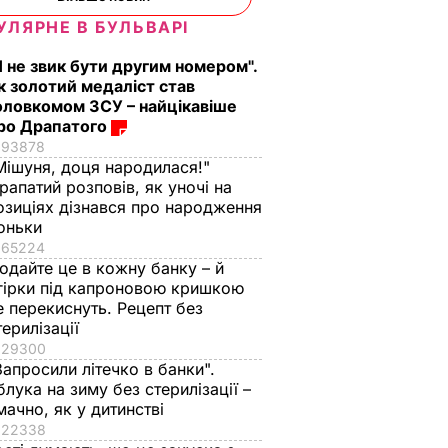
УЛЯРНЕ В БУЛЬВАРІ
Я не звик бути другим номером".
к золотий медаліст став
оловкомом ЗСУ – найцікавіше
ро Драпатого
93878
Мішуня, доця народилася!"
рапатий розповів, як уночі на
озиціях дізнався про народження
оньки
65224
одайте це в кожну банку – й
гірки під капроновою кришкою
е перекиснуть. Рецепт без
терилізації
29300
Запросили літечко в банки".
блука на зиму без стерилізації –
мачно, як у дитинстві
атив
Трамп заявив про
22338
нні
відновлення