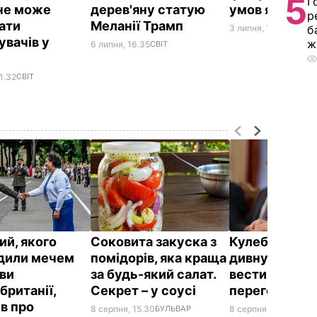
5
Г
не може
дерев'яну статую
умов ядерної
р
ати
Меланії Трамп
3 липня, 10.45
СВІТ
б
увачів у
ж
6 липня, 16.35
СВІТ
r
1.32
СВІТ
ий, якого
Соковита закуска з
Кулеба розпо
дили мечем
помідорів, яка краща
дивну манеру
ви
за будь-який салат.
вести телефо
британії,
Секрет – у соусі
переговори
ів про
8 серпня, 15.30
БУЛЬВАР
8 серпня, 10.25
СВІТ