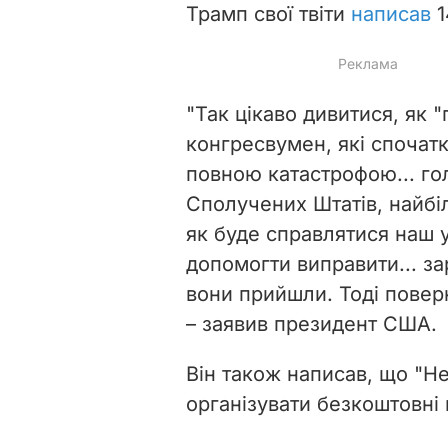
Трамп свої твіти
написав
1
"Так цікаво дивитися, як 
конгресвумен, які спочатк
повною катастрофою... гол
Сполучених Штатів, найбіл
як буде справлятися наш у
допомогти виправити... за
вони прийшли. Тоді поверн
– заявив президент США.
Він також написав, що "Н
організувати безкоштовні 