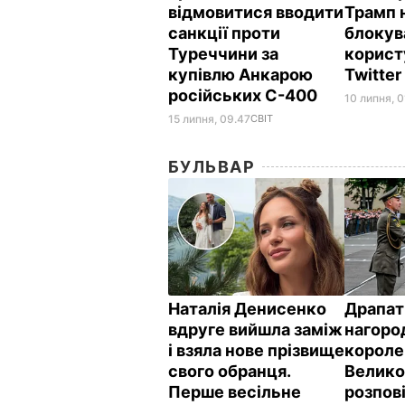
відмовитися вводити
Трамп 
санкції проти
блокув
Туреччини за
корист
купівлю Анкарою
Twitte
російських С-400
10 липня, 0
15 липня, 09.47
СВІТ
БУЛЬВАР
Наталія Денисенко
Драпат
вдруге вийшла заміж
нагоро
і взяла нове прізвище
короле
свого обранця.
Велико
Перше весільне
розпов