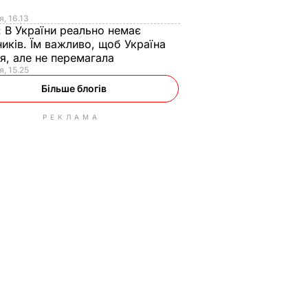
я
я, 16.13
:
В України реально немає
иків. Їм важливо, щоб Україна
я, але не перемагала
я, 15.25
Більше блогів
РЕКЛАМА