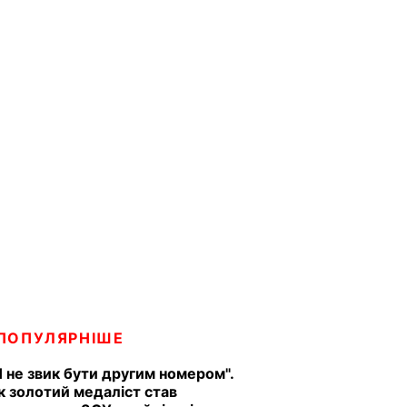
ПОПУЛЯРНІШЕ
Я не звик бути другим номером".
к золотий медаліст став