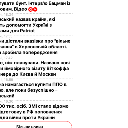
увати бунт. Інтерв'ю Бацман із
овим. Відео
і, 18.34
ський назвав країни, які
ь допомогти Україні з
ами для Patriot
і, 17.55
ни дістали вказівки про "вільне
ання" в Херсонській області.
а зробила попередження
і, 17.42
е, ніж планували. Названо нові
и ймовірного візиту Віткоффа
нера до Києва й Москви
і, 16.56
на намагається купити ППО в
лю, але поки безуспішно –
нський
і, 16.30
0 тис. осіб. ЗМІ стало відомо
ідготовку в РФ поповнення
 для війни проти України
Більше новин