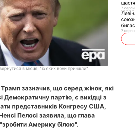
щаст
7 серпн
Левін
союзн
билас
7 серпн
вернутися в місця, "із яких вони прийшли"
рамп зазначив, що серед жінок, які
 Демократичну партію, є вихідці з
алати представників Конгресу США,
енсі Пелосі заявила, що глава
"зробити Америку білою".