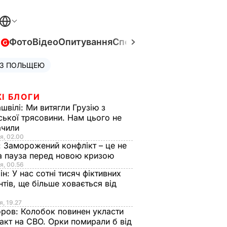
в
Фото
Відео
Опитування
Спецпроєкти
Війна в Укра
 З ПОЛЬЩЕЮ
І БЛОГИ
швілі:
Ми витягли Грузію з
ської трясовини. Нам цього не
ачили
я, 02.00
:
Заморожений конфлікт – це не
а пауза перед новою кризою
я, 00.56
ін:
У нас сотні тисяч фіктивних
нтів, ще більше ховається від
я, 19.27
оров:
Колобок повинен укласти
акт на СВО. Орки помирали б від