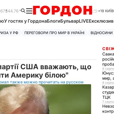
.67
$44.76
+19 КИЇВ
'ю
У гостях у Гордона
Блоги
Бульвар
LIVE
Ексклюзи
РИЗА У РФ
ПЕРЕГОВОРИ ПРО МИР В УКРАЇНІ
ВІДНОСИНИ
СВІЖ
Саака
росій
проб
партії США вважають, що
8 серпн
Юнус
ити Америку білою"
мир, 
риал также можно прочитать на русском
8 серпн
Казар
студе
ТЦК
7 серпн
Невз
контр