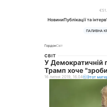
€51
Новини
Публікації та інтерв
ПАЛИВНА К
Гордон
Світ
СВІТ
У Демократичній 
Трамп хоче "зроб
16 липня 2019, 16.04
Этот мате