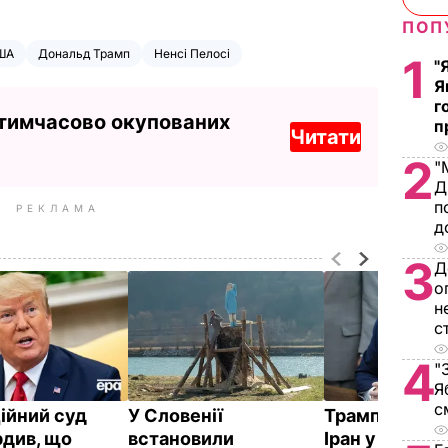
ПОП
ША
Дональд Трамп
Ненсі Пелосі
1
"
Я
г
 тимчасово окупованих
п
Читати
2
"
Д
п
РЕКЛАМА
д
3
Д
о
н
с
4
"
Я
с
ійний суд
У Словенії
Трамп звинув
рдив, що
встановили
Іран у поруше