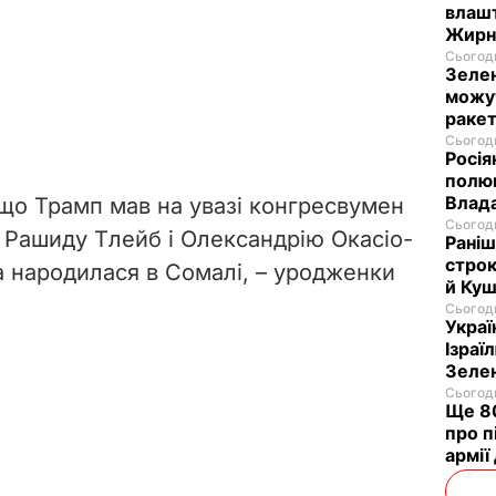
влашт
Жирн
Сьогодн
Зелен
можут
ракет
Сьогодн
Росія
полюв
Влад
що Трамп мав на увазі конгресвумен
Сьогодн
, Рашиду Тлейб і Олександрію Окасіо-
Раніш
строк
а
народилася в Сомалі, – уродженки
й Куш
Сьогодн
Украї
Ізраї
Зеле
Сьогодн
Ще 80
про п
армії