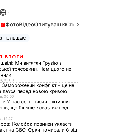
в
Фото
Відео
Опитування
Спецпроєкти
Війна в Укра
 З ПОЛЬЩЕЮ
І БЛОГИ
швілі:
Ми витягли Грузію з
ської трясовини. Нам цього не
ачили
я, 02.00
:
Заморожений конфлікт – це не
а пауза перед новою кризою
я, 00.56
ін:
У нас сотні тисяч фіктивних
нтів, ще більше ховається від
я, 19.27
оров:
Колобок повинен укласти
акт на СВО. Орки помирали б від