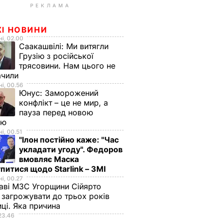
РЕКЛАМА
ЖІ НОВИНИ
і, 02.00
Саакашвілі:
Ми витягли
Грузію з російської
трясовини. Нам цього не
ачили
і, 00.56
Юнус:
Заморожений
конфлікт – це не мир, а
пауза перед новою
ою
і, 00.51
"Ілон постійно каже: "Час
укладати угоду". Федоров
вмовляє Маска
питися щодо Starlink – ЗМІ
і, 00.27
аві МЗС Угорщини Сійярто
загрожувати до трьох років
иці. Яка причина
23.46