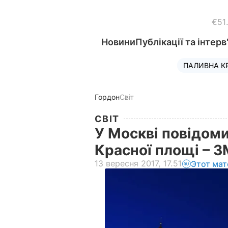
€51
Новини
Публікації та інтерв
ПАЛИВНА К
Гордон
Світ
СВІТ
У Москві повідом
Красної площі – З
13 вересня 2017, 17.51
Этот мат