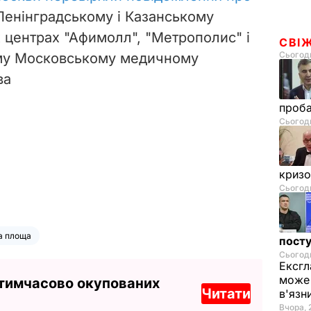
Ленінградському і Казанському
х центрах "Афимолл", "Метрополис" і
СВІ
Сьогодн
ому Московському медичному
ва
проб
Сьогодн
криз
Сьогодн
а площа
посту
Сьогодн
Ексгл
може 
 тимчасово окупованих
Читати
в'язн
Вчора, 