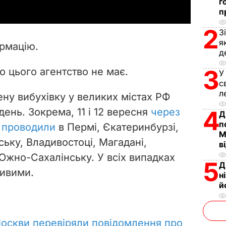
г
y
п
2
V
З
я
ормацію.
д
i
3
о цього агентство не має.
У
d
с
л
ну вибухівку у великих містах РФ
e
ень. Зокрема, 11 і 12 вересня
через
4
Д
o
п
ї проводили
в Пермі, Єкатеринбурзі,
М
ську, Владивостоці, Магадані,
в
 Южно-Сахалінську. У всіх випадках
5
Д
дивими.
н
й
оскви перевіряли повідомлення про