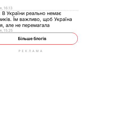
я
я, 16.13
:
В України реально немає
иків. Їм важливо, щоб Україна
я, але не перемагала
я, 15.25
Більше блогів
РЕКЛАМА