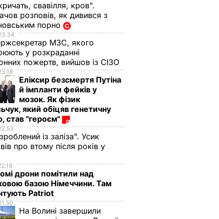
кричать, свавілля, кров".
чов розповів, як дивився з
новським порно
23.34
ржсекретар МЗС, якого
рюють у розкраданні
онних пожертв, вийшов із СІЗО
23.18
Еліксир безсмертя Путіна
й імпланти фейків у
мозок. Як фізик
ьчук, який обіцяв генетичну
, став "героєм"
ро
Невідомі повідомили
Поліція перевіряє
22.53
пункту
про замінування
інформацію про
 зроблений із заліза". Усик
гині"
Київського
замінування
вів про втому після років у
і
адійшла
апеляційного
залізничного вокза
22.19
а
господарського
в Києві
омі дрони помітили над
– СБУ
суду
27 липня, 14.34
ПОДІЇ
ковою базою Німеччини. Там
тують Patriot
ІТИКА
21 серпня,
НАДЗВИЧАЙНІ
ПОДІЇ
10.59
21.50
На Волині завершили