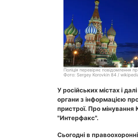
Поліція перевіряє повідомлення пр
Фото: Sergey Korovkin 84 / wikipedi
У російських містах і да
органи з інформацією про
пристрої. Про мінування 
"Интерфакс".
Сьогодні в правоохоронн