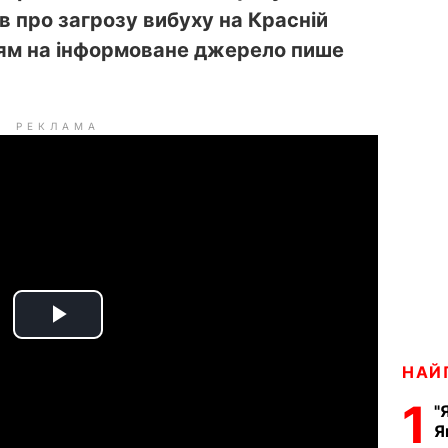
в про загрозу вибуху на Красній
ням на інформоване джерело пише
РЕКЛАМА
P
НАЙ
l
1
"
a
Я