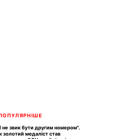
ПОПУЛЯРНІШЕ
Я не звик бути другим номером".
к золотий медаліст став