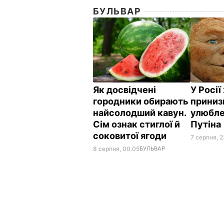
БУЛЬВАР
Як досвідчені
У Росі
городники обирають
приниз
найсолодший кавун.
улюбле
Сім ознак стиглої й
Путіна
соковитої ягоди
7 серпня, 2
8 серпня, 00.05
БУЛЬВАР