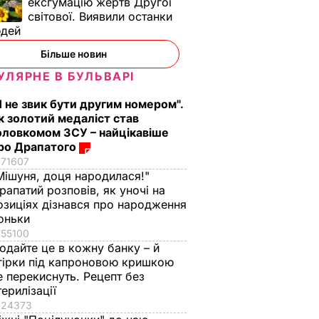
ексгумацію жертв Другої
світової. Виявили останки
юдей
Більше новин
УЛЯРНЕ В БУЛЬВАРІ
Я не звик бути другим номером".
к золотий медаліст став
ь, що
"Нічого нав'язувати
Змішайте це з
оловкомом ЗСУ – найцікавіше
не буду". Драпатий
борошном – і ціла
ро Драпатого
к
розповів, яку
гора м'яких, наче пу
71607
Мішуня, доця народилася!"
ніжні
професію обрав його
пиріжків готова.
рапатий розповів, як уночі на
син
Найкращий рецепт
озиціях дізнався про народження
 зайвого
7 серпня, 19.28
БУЛЬВАР
7 серпня, 18.03
БУЛЬВАР
оньки
55100
ВАР
одайте це в кожну банку – й
гірки під капроновою кришкою
е перекиснуть. Рецепт без
терилізації
24373