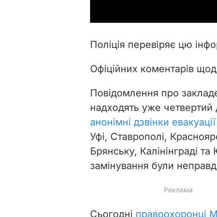
Поліція перевіряє цю інф
Офіційних коментарів щод
Повідомлення про закладе
надходять уже четвертий д
анонімні дзвінки евакуаці
Уфі, Ставрополі, Краснояр
Брянську, Калінінграді та
замінування були неправ
Сьогодні
правоохоронці М