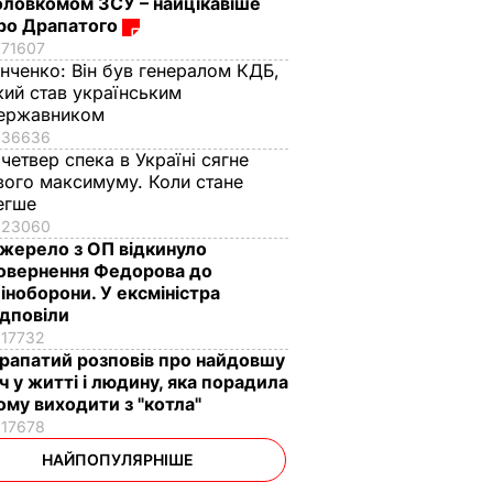
оловкомом ЗСУ – найцікавіше
ро Драпатого
71607
інченко:
Він був генералом КДБ,
кий став українським
ержавником
36636
 четвер спека в Україні сягне
вого максимуму. Коли стане
егше
23060
жерело з ОП відкинуло
овернення Федорова до
іноборони. У ексміністра
ідповіли
17732
рапатий розповів про найдовшу
іч у житті і людину, яка порадила
ому виходити з "котла"
17678
НАЙПОПУЛЯРНІШЕ