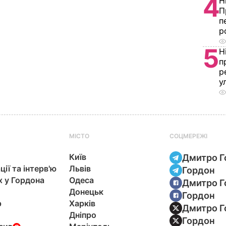
4
Н
П
п
р
5
Н
п
р
у
МІСТО
СОЦМЕРЕЖІ
Київ
Дмитро Г
ції та інтерв'ю
Львів
Гордон
х у Гордона
Одеса
Дмитро Г
Донецьк
Гордон
р
Харків
Дмитро Г
Дніпро
Гордон