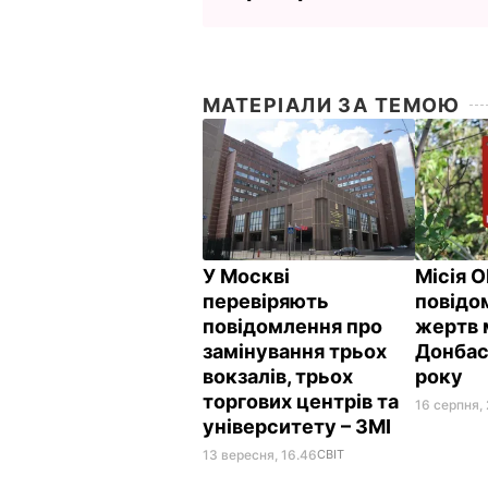
МАТЕРІАЛИ ЗА ТЕМОЮ
У Москві
Місія 
перевіряють
повідо
повідомлення про
жертв 
замінування трьох
Донбас
вокзалів, трьох
року
торгових центрів та
16 серпня, 
університету – ЗМІ
13 вересня, 16.46
СВІТ