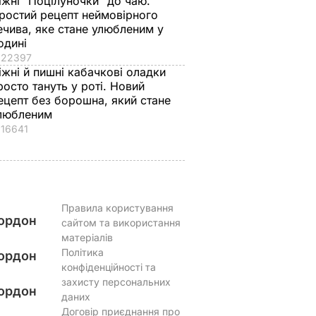
іжні "Поцілуночки" до чаю.
ростий рецепт неймовірного
ечива, яке стане улюбленим у
одині
22397
іжні й пишні кабачкові оладки
росто тануть у роті. Новий
ецепт без борошна, який стане
любленим
16641
Правила користування
ордон
сайтом та використання
матеріалів
Політика
ордон
конфіденційності та
захисту персональних
ордон
даних
Договір приєднання про