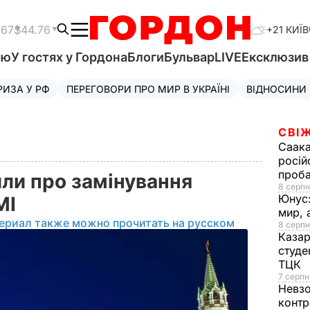
.67
$44.76
+21 КИЇВ
'ю
У гостях у Гордона
Блоги
Бульвар
LIVE
Ексклюзи
РИЗА У РФ
ПЕРЕГОВОРИ ПРО МИР В УКРАЇНІ
ВІДНОСИНИ
СВІЖ
Саака
росій
проб
или про замінування
8 серпн
Юнус
МІ
мир, 
ериал также можно прочитать на русском
8 серпн
Казар
студе
ТЦК
7 серпн
Невз
контр