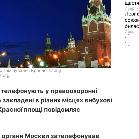
щаст
7 серпн
Левін
союзн
билас
7 серпн
о замінування Красної площі
a.org
лі телефонують у правоохоронні
 закладені в різних місцях вибухові
Красної площі повідомляє
і органи Москви зателефонував