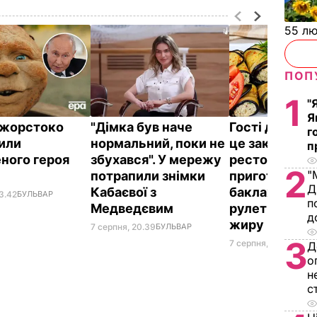
55 л
ПОП
1
"
Я
ї жорстоко
"Дімка був наче
Гості думают
г
или
нормальний, поки не
це закуска з
п
ного героя
збухався". У мережу
ресторану. Я
2
"
потрапили знімки
приготувати 
Д
Кабаєвої з
баклажанні
3.42
БУЛЬВАР
п
Медведєвим
рулетики без
д
жиру
7 серпня, 20.39
БУЛЬВАР
3
7 серпня, 20.16
БУЛЬ
Д
о
н
с