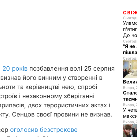
СВІ
Сьогодн
Уламо
п'яти
До чо
Сьогодн
"Я не
пішла
Сьогодн
 20 років
позбавлення волі 25 серпня
 визнав його винним у створенні в
Велик
ноти та керівництві нею, спробі
Вчора, 
Стало
троїв і незаконному зберіганні
таємн
припасів, двох терористичних актах і
Вчора, 
У чет
кту. Сенцов своєї провини не визнав.
макси
Вчора, 
исер
оголосив безстрокове