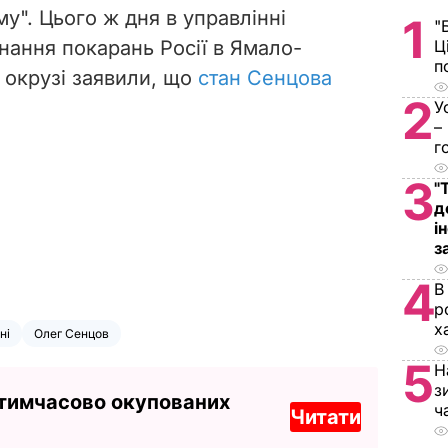
му".
Цього ж дня в управлінні
1
"
ання покарань Росії в Ямало-
Ц
п
окрузі заявили, що
стан Сенцова
2
У
–
г
3
"
д
і
з
4
В
р
х
ні
Олег Сенцов
5
Н
з
 тимчасово окупованих
ч
Читати