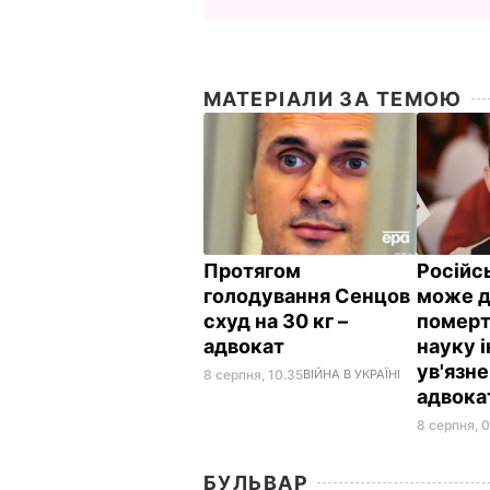
МАТЕРІАЛИ ЗА ТЕМОЮ
Протягом
Російс
голодування Сенцов
може д
схуд на 30 кг –
померт
адвокат
науку 
ув'язн
8 серпня, 10.35
ВІЙНА В УКРАЇНІ
адвок
8 серпня, 
БУЛЬВАР