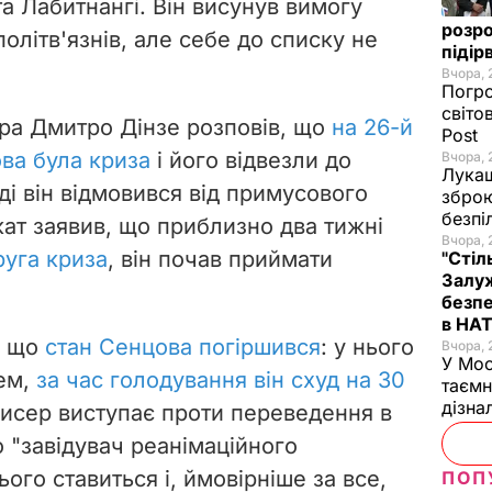
та Лабитнангі. Він висунув вимогу
розро
політв'язнів, але себе до списку не
підір
Вчора, 
Погро
світо
ра Дмитро Дінзе розповів, що
на 26-й
Post
ва була криза
і його відвезли до
Вчора, 
Лукаш
оді він відмовився від примусового
зброю
безпі
кат заявив, що приблизно два тижні
Вчора, 
руга криза
, він почав приймати
"Стіл
Залуж
безпе
в НА
, що
стан Сенцова погіршився
: у нього
Вчора, 
У Мос
цем,
за час голодування він схуд на 30
таємн
дізна
жисер
виступає проти переведення в
 "завідувач реанімаційного
ого ставиться і, ймовірніше за все,
ПОП