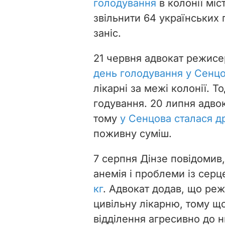
голодування
в колонії міс
звільнити 64 українських 
заніс.
21 червня адвокат режисе
день голодування у Сенцо
лікарні за межі колонії. Т
годування. 20 липня адво
тому
у Сенцова сталася д
поживну суміш.
7 серпня Дінзе повідомив
анемія і проблеми із сер
кг
. Адвокат додав, що ре
цивільну лікарню, тому що
відділення агресивно до нь