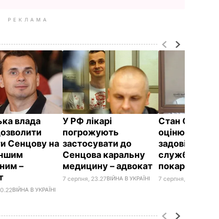
РЕКЛАМА
ька влада
У РФ лікарі
Стан Сенцов
озволити
погрожують
оцінюють як
и Сенцову на
застосувати до
задовільний 
іншим
Сенцова каральну
служба вико
еним –
медицину – адвокат
покарань
ат
7 серпня, 23.27
ВІЙНА В УКРАЇНІ
7 серпня, 20.39
СВІТ
00.22
ВІЙНА В УКРАЇНІ