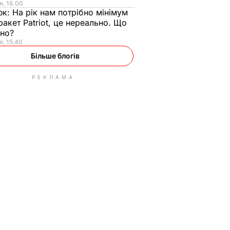
я, 16.00
юк:
На рік нам потрібно мінімум
ракет Patriot, це нереально. Що
ьно?
я, 15.40
Більше блогів
РЕКЛАМА