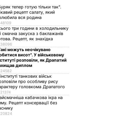
Буряк тепер готую тільки так".
ікавий рецепт салату, який
олюбила вся родина
48109
сього три години в холодильнику
 і смачна закуска з баклажанів
отова. Рецепт, як знахідка
38096
Такі можуть неочікувано
обитися висот". У військовому
нституті розповіли, як Драпатий
ахищав диплом
24582
 інституті танкових військ
озповіли про особливу рису
арактеру головкома Драпатого
21374
айсмачніша кабачкова ікра на
иму. Рецепт консервації без
аснику
20824