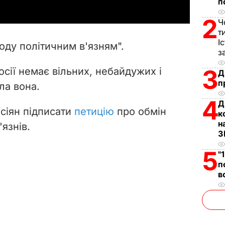
п
y
2
Ч
V
т
І
оду політичним в'язням".
з
i
3
осії немає вільних, небайдужих і
Д
d
п
ла вона.
e
4
Д
осіян підписати
петицію
про обмін
к
o
н
'язнів.
З
5
"
п
в