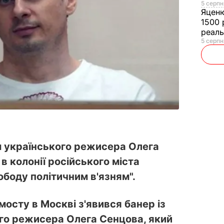
5 серпн
Яцен
1500 
реал
5 серпн
м українського режисера Олега
в колонії російського міста
ободу політичним в'язням".
осту в Москві з'явився банер із
го режисера Олега Сенцова, який