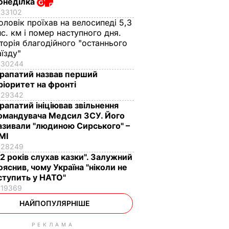
онеділка
33102
оловік проїхав на велосипеді 5,3
ис. км і помер наступного дня.
сторія благодійного "останнього
аїзду"
30244
рапатий назвав перший
ріоритет на фронті
29342
рапатий ініціював звільнення
омандувача Медсил ЗСУ. Його
азивали "людиною Сирського" –
МІ
28249
12 років слухав казки". Залужний
ояснив, чому Україна "ніколи не
ступить у НАТО"
19369
НАЙПОПУЛЯРНІШЕ
РЕКЛАМА