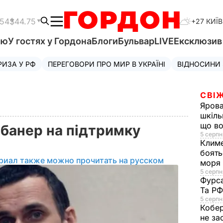
.54
$44.75
+27 КИЇВ
'ю
У гостях у Гордона
Блоги
Бульвар
LIVE
Ексклюзи
РИЗА У РФ
ПЕРЕГОВОРИ ПРО МИР В УКРАЇНІ
ВІДНОСИНИ
СВІЖ
Яров
шкіль
що во
 банер на підтримку
5 серпн
Клим
боять
риал также можно прочитать на русском
моря
5 серпня
Фурс
Та Р
5 серпн
Кобе
не за