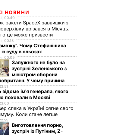
ЖІ НОВИНИ
і, 00.40
к ракети SpaceX заввишки з
поверхівку врізався в Місяць.
го це може призвести
і, 00.18
 зможу". Чому Стефанішина
 із суду в сльозах
і, 00.09
Залужного не було на
зустрічі Зеленського з
міністром оборони
обританії. У чому причина
23.51
 відоме ім'я генерала, якого
о поховали в Москві
23.00
вер спека в Україні сягне свого
муму. Коли стане легше
22.55
Виготовлення порно,
зустріч із Путіним, Z-