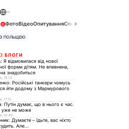
в
Фото
Відео
Опитування
Спецпроєкти
Війна в Укра
 З ПОЛЬЩЕЮ
І БЛОГИ
а:
Я відмовилася від нової
ної форми дітям. Не впевнена,
на знадобиться
я, 18.13
енко:
Російські танкери чомусь
ся йти додому з Мармурового
, 17.15
а:
Путін думає, що в нього є час.
Ф уже не може
я, 16.40
рник:
Думаєте – їдьте, вас ніхто
судить. Але...