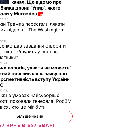
канал. Що відомо про
бника дрона "Упир", якого
вали у Mercedes
22.37
зи Трампа перестали лякати
вих лідерів – The Washington
22.13
енко дав завдання створити
, яка "обнулить у світі всі
лотники"
21.24
ьки ворогів, уявити не можете".
ний пояснив свою заяву про
рспективність вступу України
ТО
21.08
кві в умовах найсуворішої
ості поховали генерала. РосЗМІ
лися, хто це міг бути
Більше новин
УЛЯРНЕ В БУЛЬВАРІ