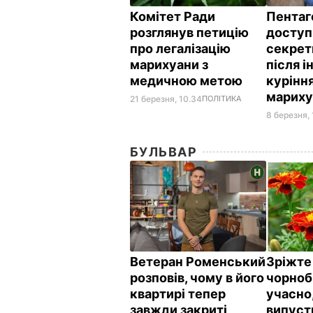
Комітет Ради
Пентаг
розглянув петицію
доступ
про легалізацію
секрет
марихуани з
після і
медичною метою
курінн
мариху
21 березня, 10.34
ПОЛІТИКА
8 березня, 
БУЛЬВАР
Ветеран Роменський
Зріжте
розповів, чому в його
чорноб
квартирі тепер
учасно
завжди закриті
випуст