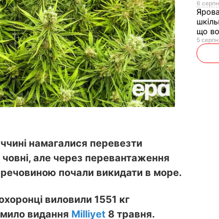
6 серпн
Яров
шкіль
що во
5 серпн
еччині намагалися перевезти
 човні, але через перевантаження
 з речовиною почали викидати в море.
охоронці виловили 1551 кг
омило видання
Milliyet
8 травня.