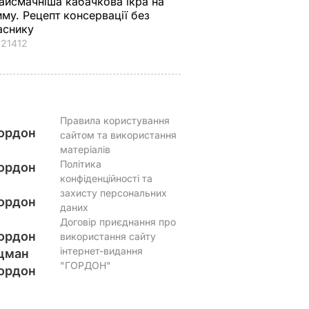
айсмачніша кабачкова ікра на
иму. Рецепт консервації без
аснику
21412
Правила користування
ордон
сайтом та використання
матеріалів
Політика
ордон
конфіденційності та
захисту персональних
ордон
даних
Договір приєднання про
ордон
використання сайту
інтернет-видання
цман
"ГОРДОН"
ордон