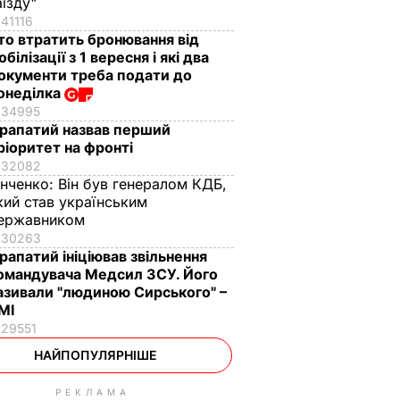
аїзду"
41116
то втратить бронювання від
обілізації з 1 вересня і які два
окументи треба подати до
онеділка
34995
рапатий назвав перший
ріоритет на фронті
32082
інченко:
Він був генералом КДБ,
кий став українським
ержавником
30263
рапатий ініціював звільнення
омандувача Медсил ЗСУ. Його
азивали "людиною Сирського" –
МІ
29551
НАЙПОПУЛЯРНІШЕ
РЕКЛАМА