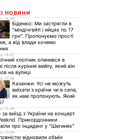
ЖІ НОВИНИ
і, 14.48
Біденко:
Ми застрягли в
"міндічгейті і яйцях по 17
грн". Пропонуємо прості
ня, а від влади хочемо
дних
і, 14.07
ічний хлопчик опинився в
ні після куріння вейпу, який він
ов на вулиці
і, 13.58
Казанжи:
Усі не можуть
виїхати з країни чи в села,
як нам пропонують. Який
Б?
і, 13.39
 за виїзд з України на концерт
eeknd. Прикордонники
віли про інцидент у "Шегинях"
і, 13.08
овністю відновили обмін