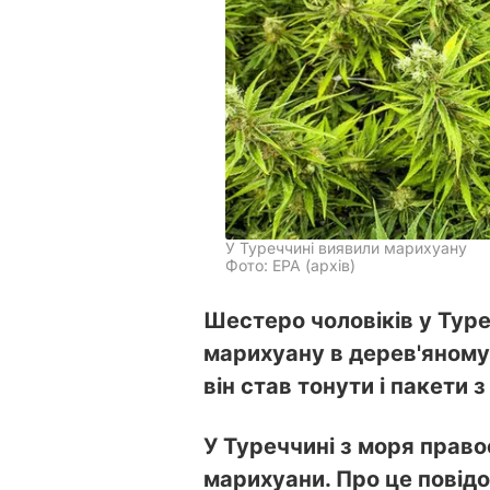
У Туреччині виявили марихуану
Фото: EPA (архів)
Шестеро чоловіків у Тур
марихуану в дерев'яному
він став тонути і пакети
У Туреччині з моря право
марихуани. Про це повід