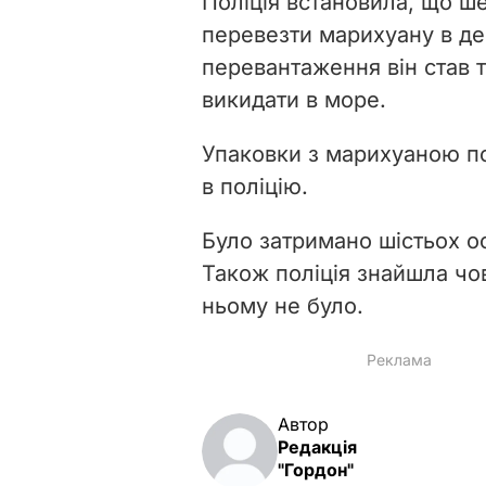
Поліція встановила, що ш
перевезти марихуану в де
перевантаження він став 
викидати в море.
Упаковки з марихуаною по
в поліцію.
Було затримано шістьох ос
Також поліція знайшла чов
ньому не було.
Автор
Редакція
"Гордон"