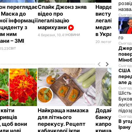
розві
он переглядає
Спайк Джонз зняв
Нардеп Дерев
назв
 Маска до
відео про
виступив за
Сьогодн
ної інформації
легалізацію
легалізацію
нциденту з
марихуани
медичної ма
ям ним
в Україні
4 березня, 10.41
НОВИНИ
го
ани – ЗМІ
20 лютого, 19.07
ПОЛ
Сьогодн
Джере
15.23
СВІТ
пове
Міноб
Сьогодн
США з
перед
але д
Сьогодн
Шість
Буков
логіс
 квіти
Найкраща намазка
Додайте це в
підо
ривців
для літнього
банку – й огір
Сьогодн
В уго
, щоб вони
перекусу. Рецепт
капроновою
Ірану
или нові
кабачкової ікри
кришкою не