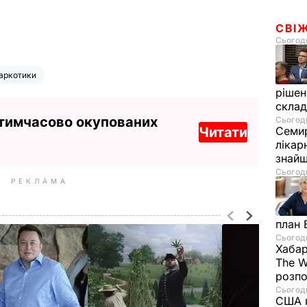
СВІ
Сьогодн
аркотики
рішен
скла
 тимчасово окупованих
Сьогодн
Читати
Семир
лікар
знайш
Сьогодн
РЕКЛАМА
план 
Сьогодн
Хабар
The W
розпо
Сьогодн
США п