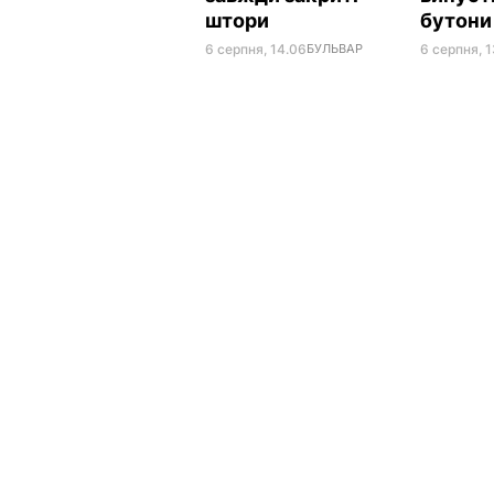
штори
бутон
6 серпня, 14.06
БУЛЬВАР
6 серпня, 1