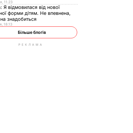
я, 11.23
а:
Я відмовилася від нової
ної форми дітям. Не впевнена,
на знадобиться
я, 18.13
Більше блогів
РЕКЛАМА