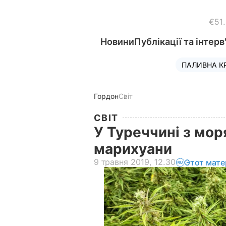
€51
Новини
Публікації та інтерв
ПАЛИВНА К
Гордон
Світ
СВІТ
У Туреччині з мор
марихуани
9 травня 2019, 12.30
Этот мате