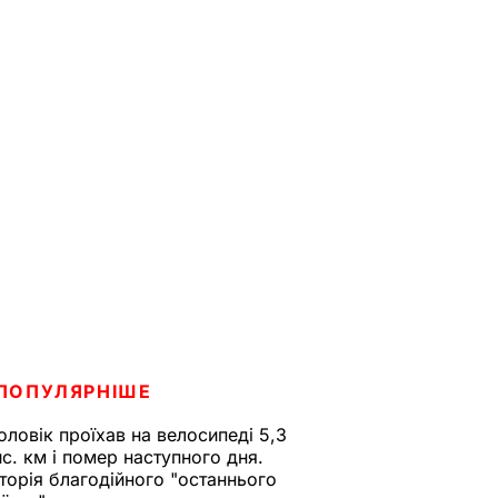
ПОПУЛЯРНІШЕ
оловік проїхав на велосипеді 5,3
ис. км і помер наступного дня.
сторія благодійного "останнього