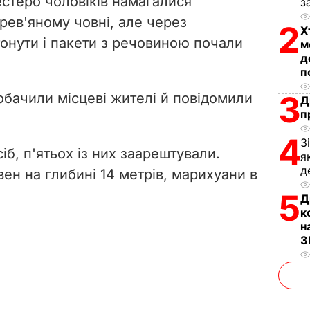
естеро чоловіків намагалися
з
i
рев'яному човні, але через
2
Х
тонути і пакети з речовиною почали
d
м
д
п
e
3
бачили місцеві жителі й повідомили
Д
o
п
4
З
іб, п'ятьох із них заарештували.
я
д
ен на глибині 14 метрів, марихуани в
5
Д
к
н
З