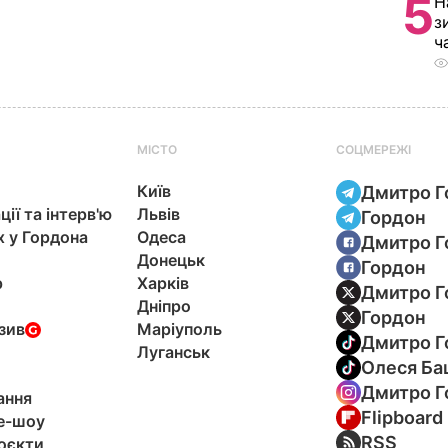
5
Н
з
ч
МІСТО
СОЦМЕРЕЖІ
Київ
Дмитро Г
ції та інтерв'ю
Львів
Гордон
х у Гордона
Одеса
Дмитро Г
Донецьк
Гордон
р
Харків
Дмитро Г
Дніпро
Гордон
зив
Маріуполь
Дмитро Г
Луганськ
Олеся Ба
Дмитро Г
ання
Flipboard
e-шоу
RSS
оєкти