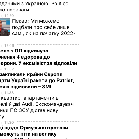
дданими з Україною. Politico
'янко
ало переваги
і, 12.59
Пекар:
Ми можемо
подбати про себе лише
рихуани
самі, як на початку 2022-
ІТИКА
і, 12.09
ло з ОП відкинуло
рнення Федорова до
орони. У ексміністра відповіли
і, 12.07
акликали країни Європи
ати Україні ракети до Patriot,
еякі відмовили – ЗМІ
і, 11.38
 квартир, апартаменти в
елі й дві Audi. Екскомандувач
тики ПС ЗСУ дістав нову
 кожну
Цибулю потрібно
Набагато цікавіше,
зру
ки під
зібрати до цієї дати,
ніж шарлотка.
і, 11.30
ді щодо Ормузької протоки
інакше вона згниє.
Рецепт яблуневих
 можуть піти на велику
Дачники розкрили
троянд