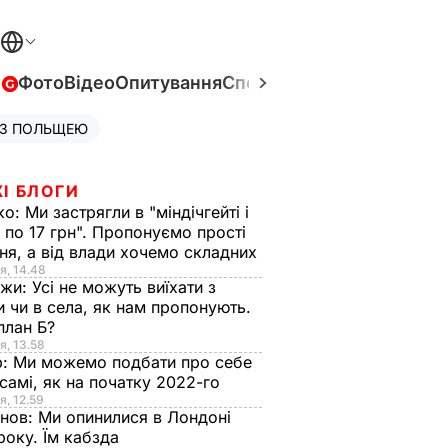
в
Фото
Відео
Опитування
Спецпроєкти
Війна в Укра
 З ПОЛЬЩЕЮ
І БЛОГИ
ко:
Ми застрягли в "міндічгейті і
 по 17 грн". Пропонуємо прості
ня, а від влади хочемо складних
я, 14.48
нжи:
Усі не можуть виїхати з
и чи в села, як нам пропонують.
план Б?
я, 13.58
р:
Ми можемо подбати про себе
самі, як на початку 2022-го
я, 12.59
анов:
Ми опинилися в Лондоні
року. Їм кабзда