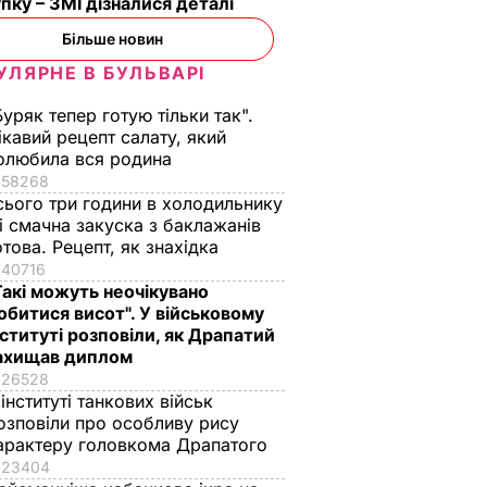
пку – ЗМІ дізналися деталі
 Рецепт
секрет
6 серпня, 11.36
БУЛЬВАР
Більше новин
ції
6 серпня, 12.06
БУЛЬВАР
УЛЯРНЕ В БУЛЬВАРІ
ВАР
Буряк тепер готую тільки так".
ікавий рецепт салату, який
олюбила вся родина
58268
сього три години в холодильнику
 і смачна закуска з баклажанів
отова. Рецепт, як знахідка
40716
Такі можуть неочікувано
обитися висот". У військовому
нституті розповіли, як Драпатий
ахищав диплом
26528
 інституті танкових військ
озповіли про особливу рису
арактеру головкома Драпатого
23404