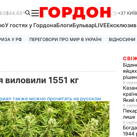
.63
$44.69
+37 КИЇВ
'ю
У гостях у Гордона
Блоги
Бульвар
LIVE
Ексклюзи
РИЗА У РФ
ПЕРЕГОВОРИ ПРО МИР В УКРАЇНІ
ВІДНОСИНИ
СВІЖ
Біден
яйцях
рішен
я виловили 1551 кг
6 серпн
Каза
країн
риал также можно прочитать на русском
Який 
6 серпн
Пека
лише 
6 серпн
Богд
1944 