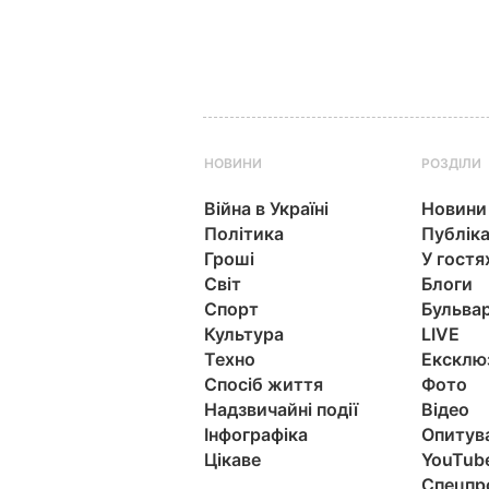
НОВИНИ
РОЗДІЛИ
Війна в Україні
Новини
Політика
Публіка
Гроші
У гостя
Світ
Блоги
Спорт
Бульва
Культура
LIVE
Техно
Ексклю
Спосіб життя
Фото
Надзвичайні події
Відео
Інфографіка
Опитув
Цікаве
YouTub
Спецпр