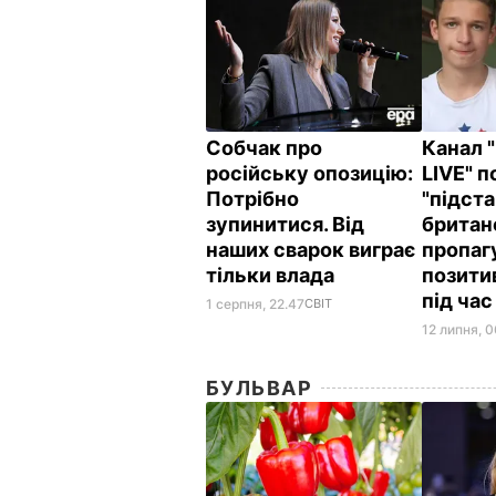
Собчак про
Канал 
російську опозицію:
LIVE" п
Потрібно
"підст
зупинитися. Від
британ
наших сварок виграє
пропаг
тільки влада
позити
під ча
1 серпня, 22.47
СВІТ
12 липня, 0
БУЛЬВАР