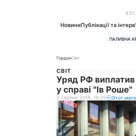
€51
Новини
Публікації та інтерв
ПАЛИВНА К
Гордон
Світ
СВІТ
Уряд РФ виплатив
у справі "Ів Роше"
2 серпня 2018, 18.05
Этот мат