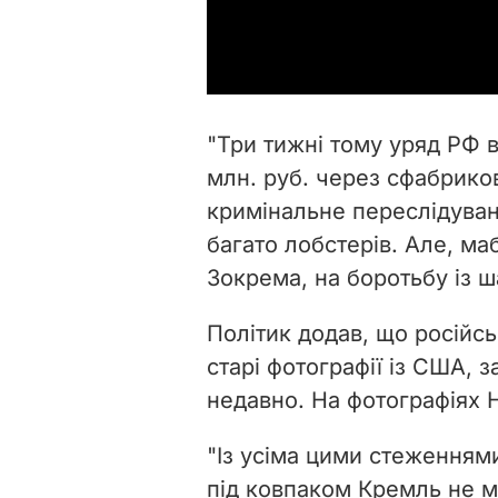
"Три тижні тому уряд РФ 
млн. руб. через сфабриков
кримінальне переслідуван
багато лобстерів. Але, ма
Зокрема, на боротьбу із ша
Політик додав, що російсь
старі фотографії із США, 
недавно. На фотографіях Н
"Із усіма цими стеженням
під ковпаком Кремль не м