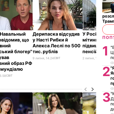
розсл
Трамп
"Навальный
Дерипаска відсудив
У Росії прой
ПОП
овідомив, що
у Насті Рибки й
мітинги прот
авний
Алекса Леслі по 500
підвищення
1
"
ський блогер"
тис. рублів
пенсійного в
Ц
ував
п
9 липня, 14.24
СВІТ
2 липня, 14.18
СВІТ
вний образ РФ
2
"
с мундіалю
Я
6.58
СВІТ
г
п
3
"
Д
п
д