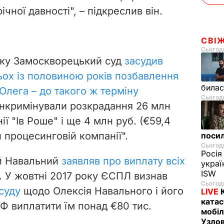
чної давності", – підкреслив він.
СВІ
Сьогодн
оку Замоскворецький суд
засудив
ьох із половиною років позбавлення
билас
 Олега – до такого ж терміну
Сьогодн
 інкримінували розкрадання 26 млн
нії "Ів Роше" і ще 4 млн руб. (€59,4
й процесинговій компанії".
посил
Сьогодн
Росія
ій Навальний
заявляв про виплату всіх
украї
ISW
. У жовтні 2017 року ЄСПЛ визнав
Сьогодн
суду
щодо Олексія Навального і його
LIVE
катас
РФ виплатити їм понад €80 тис.
мобіл
Узлов