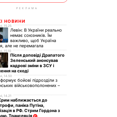
РЕКЛАМА
ЖІ НОВИНИ
і, 15.25
Левін:
В України реально
немає союзників. Їм
важливо, щоб Україна
я, але не перемагала
і, 15.10
Після доповіді Драпатого
Зеленський анонсував
кадрові зміни в ЗСУ і
ення на сході
і, 14.50
 формує бойові підрозділи з
нських військовополонених –
і, 14.21
Крим наближається до
трофи, паніка Путіна,
ізація в РФ. Стрим Гордона з
ою. Трансляція