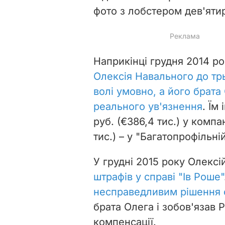
фото з лобстером дев'ятирі
Наприкінці грудня 2014 р
Олексія Навального до тр
волі умовно, а його брата
реального ув'язнення
. Їм
руб. (€386,4 тис.) у компа
тис.) – у "Багатопрофільні
У грудні 2015 року Олекс
штрафів у справі "Ів Роше"
несправедливим рішення 
брата Олега і зобов'язав 
компенсації.