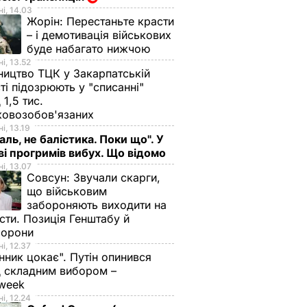
і, 14.03
Жорін:
Перестаньте красти
– і демотивація військових
буде набагато нижчою
і, 13.52
ництво ТЦК у Закарпатській
ті підозрюють у "списанні"
 1,5 тис.
ковозобов'язаних
і, 13.19
аль, не балістика. Поки що". У
і прогримів вибух. Що відомо
і, 13.07
Совсун:
Звучали скарги,
що військовим
забороняють виходити на
сти. Позиція Генштабу й
борони
і, 12.37
нник цокає". Путін опинився
 складним вибором –
week
і, 12.24