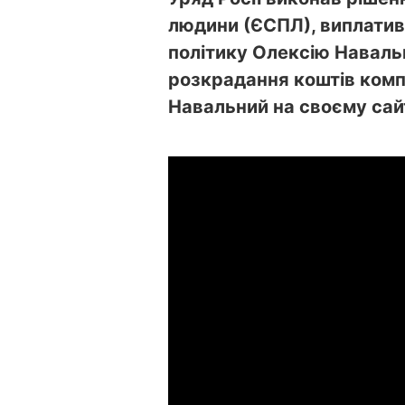
людини (ЄСПЛ), виплати
політику Олексію Наваль
розкрадання коштів компа
Навальний на своєму сайт