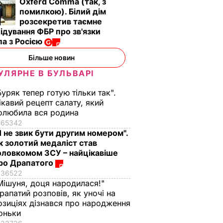
Oxferd Comma (так, з
помилкою). Білий дім
розсекретив таємне
ідування ФБР про зв'язки
а з Росією
Більше новин
шли
Звільнений із
УЛЯРНЕ В БУЛЬВАРІ
и
в'язниці брат
Навального спалив
Буряк тепер готую тільки так".
іку
тюремну робу
ікавий рецепт салату, який
олюбила вся родина
29 червня, 16.20
СВІТ
65342
Я не звик бути другим номером".
к золотий медаліст став
оловкомом ЗСУ – найцікавіше
ро Драпатого
36522
Мішуня, доця народилася!"
рапатий розповів, як уночі на
озиціях дізнався про народження
оньки