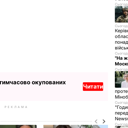
Сьогодн
Сьогодн
Керів
облас
понад
війсь
Сьогодн
"На ж
Москв
Сьогодн
 тимчасово окупованих
Читати
проте
Міно
Сьогодн
"Годи
РЕКЛАМА
перед
News
Сьогодн