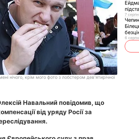
Ейдм
підст
7 серпн
Чепи
Білец
безц
6 серпн
ні нічого, крім мого фото з лобстером дев'ятирічної
Олексій Навальний повідомив, що
омпенсації від уряду Росії за
ереслідування.
ня Європейського суду з прав