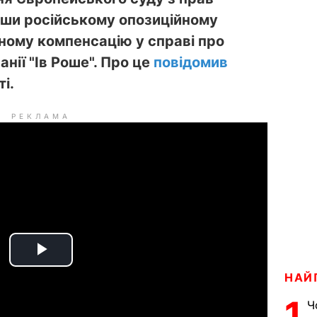
вши російському опозиційному
ному компенсацію у справі про
нії "Ів Роше". Про це
повідомив
і.
РЕКЛАМА
P
НАЙ
l
1
Ч