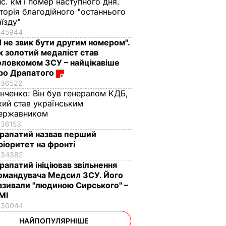
ис. км і помер наступного дня.
сторія благодійного "останнього
аїзду"
45944
Я не звик бути другим номером".
к золотий медаліст став
оловкомом ЗСУ – найцікавіше
ро Драпатого
36522
інченко:
Він був генералом КДБ,
кий став українським
ержавником
36153
рапатий назвав перший
ріоритет на фронті
34382
рапатий ініціював звільнення
омандувача Медсил ЗСУ. Його
азивали "людиною Сирського" –
МІ
30044
НАЙПОПУЛЯРНІШЕ