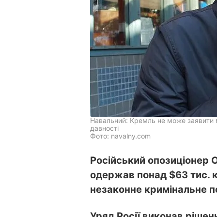
Навальний: Кремль не може заявити ме
давності
Фото: navalny.com
Російський опозиціонер 
одержав понад $63 тис. к
незаконне кримінальне п
Уряд Росії виконав рішен