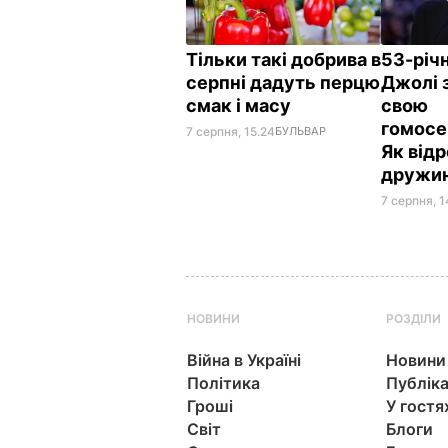
Тільки такі добрива в
53-річ
серпні дадуть перцю
Джолі 
смак і масу
свою
гомосе
7 серпня, 15.24
БУЛЬВАР
Як від
дружи
7 серпня, 1
НОВИНИ
РОЗДІЛИ
Війна в Україні
Новини
Політика
Публіка
Гроші
У гостя
Світ
Блоги