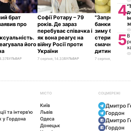
4
"
д
ний брат
Софії Ротару – 79
"Запросили л
і
з
заявив про
років. Де зараз
банки". Яблук
перебуває співачка і
зиму без
5
В
ксуальність.
як вона реагує на
стерилізації 
р
реагувала його
війну Росії проти
смачно, як у
х
на
України
дитинстві
4.37
БУЛЬВАР
7 серпня, 14.33
БУЛЬВАР
7 серпня, 13.49
БУЛЬ
МІСТО
СОЦМЕРЕЖІ
Київ
Дмитро Г
ції та інтерв'ю
Львів
Гордон
х у Гордона
Одеса
Дмитро Г
Донецьк
Гордон