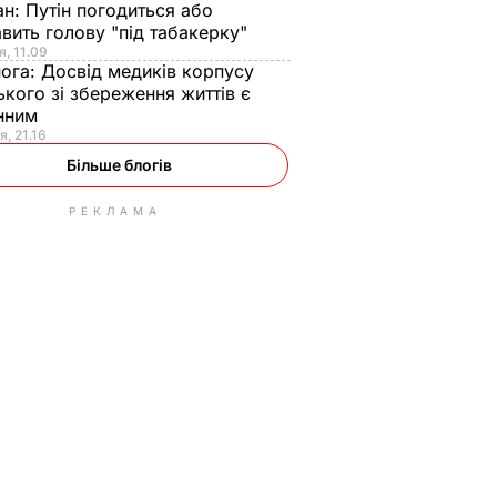
ан:
Путін погодиться або
авить голову "під табакерку"
я, 11.09
нога:
Досвід медиків корпусу
ького зі збереження життів є
інним
я, 21.16
Більше блогів
РЕКЛАМА