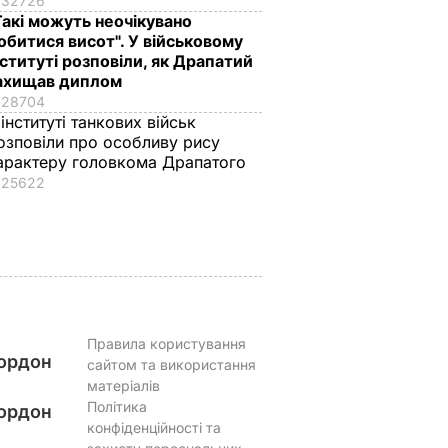
32726
Такі можуть неочікувано
обитися висот". У військовому
ітечко в
"Виходять дуже
"Я його кохаю.
нституті розповіли, як Драпатий
ахищав диплом
а на
смачними, з легкою
Чотири роки він
28704
"квашеною" ноткою".
хворий". Помер
 інституті танкових військ
–
Ці консервовані
чоловік 88-річної
озповіли про особливу рису
томати точно не
Кадочникової – 63-
арактеру головкома Драпатого
зривають кришки
річний адвокат Гал
25622
ВАР
7 серпня, 13.08
БУЛЬВАР
7 серпня, 13.06
БУЛЬВАР
Правила користування
ордон
сайтом та використання
матеріалів
Політика
ордон
конфіденційності та