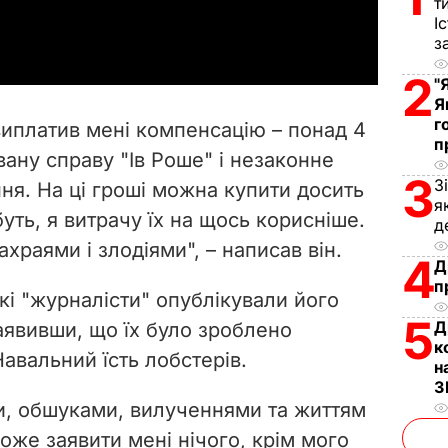
т
a
І
з
y
2
"
V
Я
г
виплатив мені компенсацію – понад 4
п
i
ану справу "Ів Роше" і незаконне
3
З
ня. На ці гроші можна купити досить
d
я
буть, я витрачу їх на щось корисніше.
д
e
храями і злодіями", – написав він.
4
Д
o
п
кі "журналісти" опублікували його
5
Д
заявивши, що їх було зроблено
к
авальний їсть лобстерів.
н
З
и, обшуками, вилученнями та життям
оже заявити мені нічого, крім мого