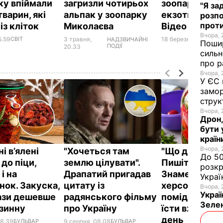
ку впіймали
загризли чотирьох
зоопарку ос
"Я за
варин, які
альпак у зоопарку
екзотичні куз
розпо
проти
із кліток
Миколаєва
Відео
Вчора, 
5.59
СВІТ
3 травня,
18 березня, 15.18
СУС
НАДЗВИЧАЙНІ
Пошир
ПОДІЇ
20.33
сильн
про р
Вчора, 
У ЄС 
замор
струк
Вчора, 
Дрон,
бути 
країн
Вчора, 
і в’ялені
"Хочеться там
"Що дивитес
До 50
до піци,
землю цілувати".
Пишіть рецеп
розкр
 і на
Драпатий пригадав
Знамениті
Украї
нок. Закуска,
цитату із
херсонські
Вчора, 
Украї
рази дешевше
радянського фільму
помідори, як
Зеле
азинну
про Україну
їсти вже на д
день
08.39
БУЛЬВАР
9 серпня, 08.08
БУЛЬВАР