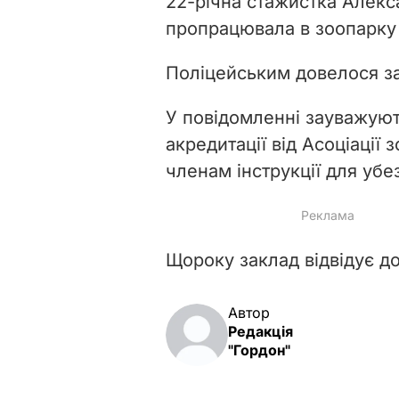
22-річна стажистка Алекса
пропрацювала в зоопарку 
Поліцейським довелося за
У повідомленні зауважуют
акредитації від Асоціації
членам інструкції для убе
Щороку заклад відвідує до
Автор
Редакція
"Гордон"