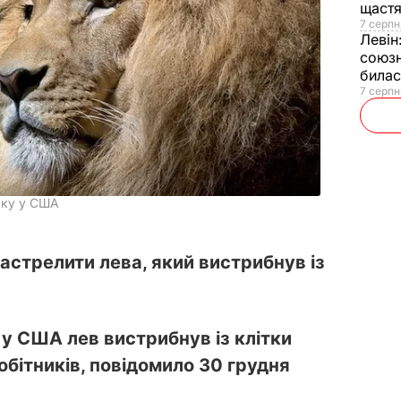
щаст
7 серпн
Левін
союзн
билас
7 серпн
рку у США
астрелити лева, який вистрибнув із
а у США лев вистрибнув із клітки
обітників, повідомило 30 грудня