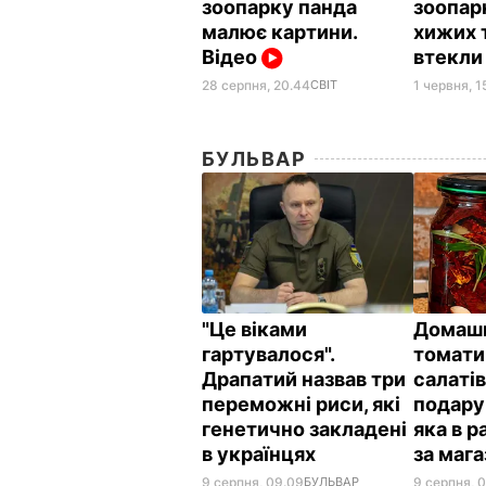
зоопарку панда
зоопар
малює картини.
хижих т
Відео
втекли 
1 червня, 1
28 серпня, 20.44
СВІТ
БУЛЬВАР
"Це віками
Домашн
гартувалося".
томати 
Драпатий назвав три
салатів
переможні риси, які
подару
генетично закладені
яка в 
в українцях
за маг
9 серпня, 09.09
БУЛЬВАР
9 серпня, 