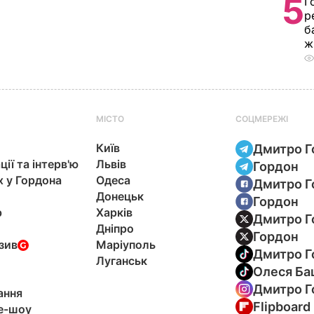
5
Г
р
б
ж
МІСТО
СОЦМЕРЕЖІ
Київ
Дмитро Г
ції та інтерв'ю
Львів
Гордон
х у Гордона
Одеса
Дмитро Г
Донецьк
Гордон
р
Харків
Дмитро Г
Дніпро
Гордон
зив
Маріуполь
Дмитро Г
Луганськ
Олеся Ба
Дмитро Г
ання
Flipboard
e-шоу