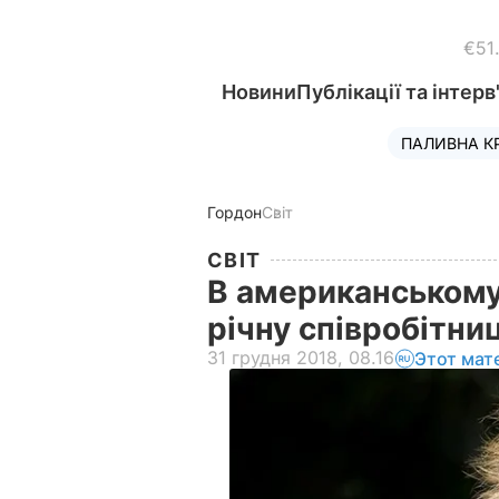
€51
Новини
Публікації та інтерв
ПАЛИВНА К
Гордон
Світ
СВІТ
В американському
річну співробітн
31 грудня 2018, 08.16
Этот мат