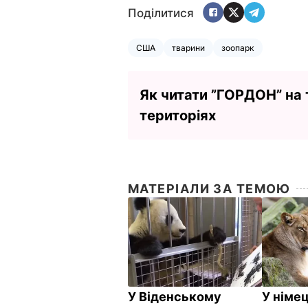
Поділитися
США
тварини
зоопарк
Як читати ”ГОРДОН” на
територіях
МАТЕРІАЛИ ЗА ТЕМОЮ
У Віденському
У німе