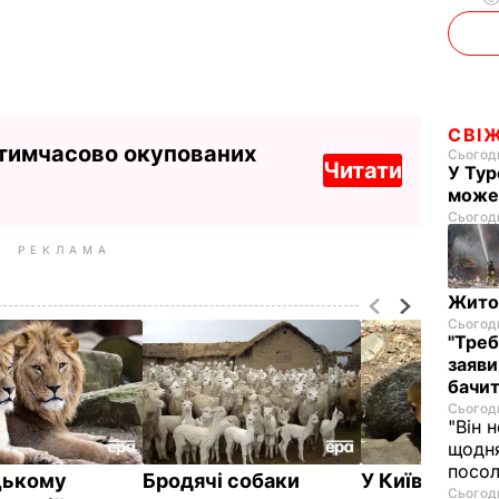
СВІ
 тимчасово окупованих
Сьогодн
Читати
У Тур
може
Сьогодн
РЕКЛАМА
Житом
Сьогодн
"Треб
заяви
бачит
Сьогодн
"Він 
щодня
посол
цькому
Бродячі собаки
У Київському
Сьогодн