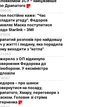
оловкомом ЗСУ – найцікавіше
ро Драпатого
99638
Ілон постійно каже: "Час
кладати угоду". Федоров
мовляє Маска поступитися
одо Starlink – ЗМІ
61908
рапатий розповів про найдовшу
іч у житті і людину, яка порадила
ому виходити з "котла"
23363
жерело з ОП відкинуло
овернення Федорова до
іноборони. У ексміністра
ідповіли
18597
едоров – про шанси
овернутися на посаду,
рапатого, Хмару, переговори з
аском. Головне зі стріма
терненка
15543