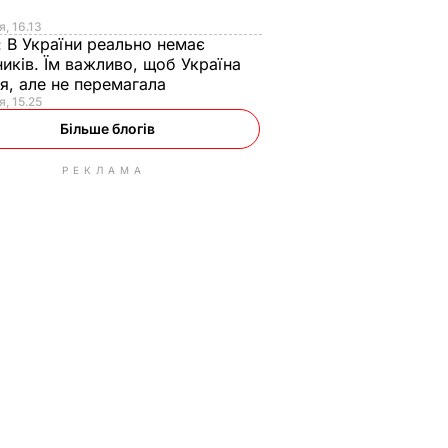
я
я, 16.13
:
В України реально немає
иків. Їм важливо, щоб Україна
я, але не перемагала
я, 15.25
Більше блогів
РЕКЛАМА