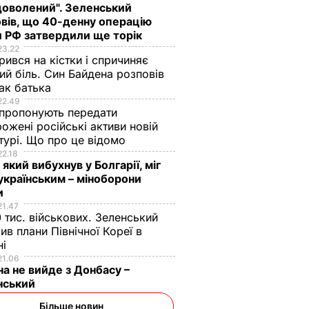
елилися
доволений". Зеленський
іманзи.
вів, що 40-денну операцію
 РФ затвердили ще торік
23.22
ПІЛЬСТВО
ився на кістки і спричиняє
ий біль. Син Байдена розповів
ак батька
22.49
пропонують передати
ожені російські активи новій
турі. Що про це відомо
22.18
 який вибухнув у Болгарії, міг
українським – міноборони
и
21.47
я?
Поширився на кістки
Що відбувається в
 тис. військових. Зеленський
т!"
і спричиняє сильний
Буковелі після
ив плани Північної Кореї в
біль. Син Байдена
сильного дощу.
ні
розповів про рак
Відео
21.06
на не вийде з Донбасу –
і можна
батька
8 серпня, 22.10
БУЛЬВАР
нський
ругий
8 серпня, 23.22
СВІТ
Більше новин