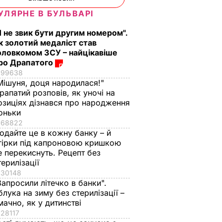
ВАР
УЛЯРНЕ В БУЛЬВАРІ
Я не звик бути другим номером".
к золотий медаліст став
оловкомом ЗСУ – найцікавіше
ро Драпатого
99638
Мішуня, доця народилася!"
рапатий розповів, як уночі на
озиціях дізнався про народження
оньки
68822
одайте це в кожну банку – й
гірки під капроновою кришкою
е перекиснуть. Рецепт без
терилізації
30148
Запросили літечко в банки".
блука на зиму без стерилізації –
мачно, як у дитинстві
28117