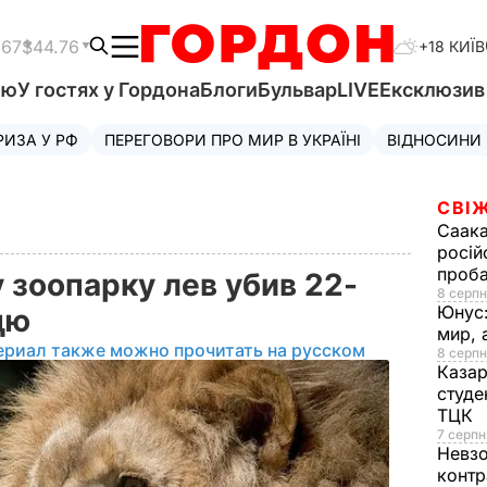
.67
$44.76
+18 КИЇВ
'ю
У гостях у Гордона
Блоги
Бульвар
LIVE
Ексклюзи
РИЗА У РФ
ПЕРЕГОВОРИ ПРО МИР В УКРАЇНІ
ВІДНОСИНИ
СВІЖ
Саака
росій
проб
 зоопарку лев убив 22-
8 серпн
Юнус
ицю
мир, 
ериал также можно прочитать на русском
8 серпн
Казар
студе
ТЦК
7 серпн
Невз
контр