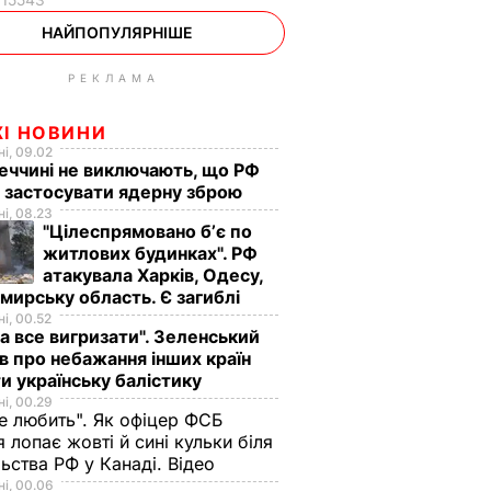
НАЙПОПУЛЯРНІШЕ
РЕКЛАМА
ЖІ НОВИНИ
і, 09.02
еччині не виключають, що РФ
 застосувати ядерну зброю
і, 08.23
"Цілеспрямовано бʼє по
житлових будинках". РФ
атакувала Харків, Одесу,
ирську область. Є загиблі
і, 00.52
а все вигризати". Зеленський
в про небажання інших країн
и українську балістику
і, 00.29
не любить". Як офіцер ФСБ
 лопає жовті й сині кульки біля
ьства РФ у Канаді. Відео
і, 00.06