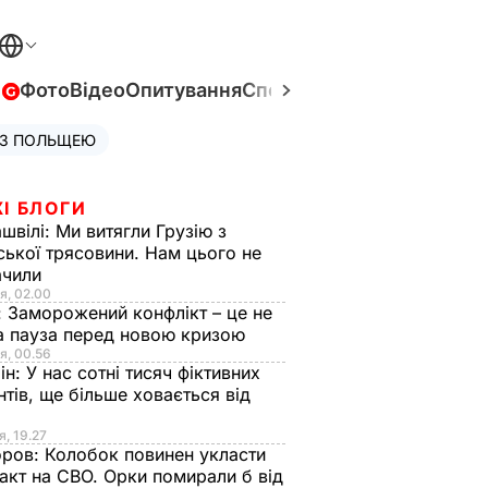
в
Фото
Відео
Опитування
Спецпроєкти
Війна в Укра
 З ПОЛЬЩЕЮ
І БЛОГИ
швілі:
Ми витягли Грузію з
ської трясовини. Нам цього не
ачили
я, 02.00
:
Заморожений конфлікт – це не
а пауза перед новою кризою
я, 00.56
ін:
У нас сотні тисяч фіктивних
нтів, ще більше ховається від
я, 19.27
оров:
Колобок повинен укласти
акт на СВО. Орки помирали б від