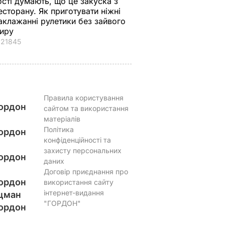
ості думають, що це закуска з
есторану. Як приготувати ніжні
аклажанні рулетики без зайвого
иру
21845
Правила користування
ордон
сайтом та використання
матеріалів
Політика
ордон
конфіденційності та
захисту персональних
ордон
даних
Договір приєднання про
ордон
використання сайту
інтернет-видання
цман
"ГОРДОН"
ордон