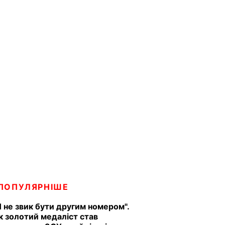
ПОПУЛЯРНІШЕ
Я не звик бути другим номером".
к золотий медаліст став