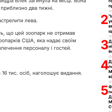
ндра Блек загинула на місці. Вона
г
i
п
приблизно два тижні.
2
d
"
стрелити лева.
у
в
e
щ
ь, що цей зоопарк не отримав
o
3
 зоопарків США, яка надає своїм
Д
н
зпечення персоналу і гостей.
й
4
Д
п
М
 16 тис. осіб, наголошує видання.
в
5
Ф
п
Д
М
С