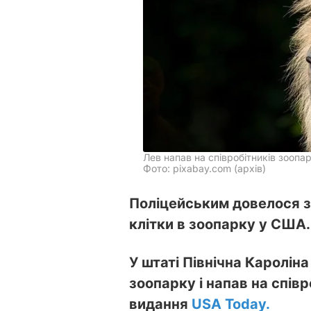
Лев напав на співробітників зоопа
Фото: pixabay.com (архів)
Поліцейським довелося з
клітки в зоопарку у США.
У штаті Північна Каролін
зоопарку і напав на співр
видання
USA Today.