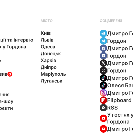
МІСТО
СОЦМЕРЕЖІ
Київ
Дмитро Г
ції та інтерв'ю
Львів
Гордон
х у Гордона
Одеса
Дмитро Г
Донецьк
Гордон
р
Харків
Дмитро Г
Дніпро
Гордон
зив
Маріуполь
Дмитро Г
Луганськ
Олеся Ба
Дмитро Г
ання
Flipboard
e-шоу
RSS
оєкти
У гостях 
Гордона
Дмитро Г