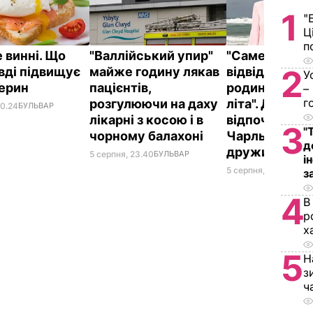
1
"
Ц
п
 винні. Що
"Валлійський упир"
"Саме там йо
2
вді підвищує
майже годину лякав
відвідують ч
У
терин
пацієнтів,
родини прот
–
г
розгулюючи на даху
літа". Де
00.24
БУЛЬВАР
лікарні з косою і в
відпочивают
3
"
чорному балахоні
Чарльз III і йо
д
дружина Кам
5 серпня, 23.40
БУЛЬВАР
і
5 серпня, 20.33
БУЛЬ
з
4
В
р
х
5
Н
з
ч