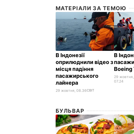
МАТЕРІАЛИ ЗА ТЕМОЮ
В Індонезії
В Індон
оприлюднили відео з
пасаж
місця падіння
Boeing
пасажирського
29 жовтня,
07.24
лайнера
29 жовтня, 08.36
СВІТ
БУЛЬВАР