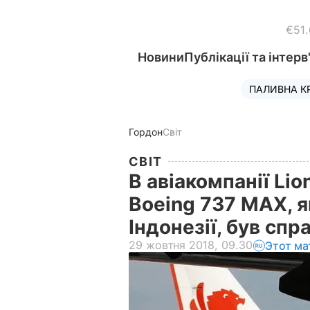
€51
Новини
Публікації та інтерв
ПАЛИВНА К
Гордон
Світ
СВІТ
В авіакомпанії Lio
Boeing 737 MAX, як
Індонезії, був сп
29 жовтня 2018, 09.30
Этот ма