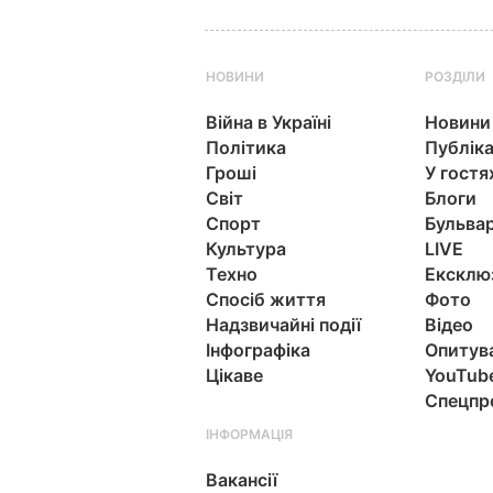
НОВИНИ
РОЗДІЛИ
Війна в Україні
Новини
Політика
Публіка
Гроші
У гостя
Світ
Блоги
Спорт
Бульва
Культура
LIVE
Техно
Ексклю
Спосіб життя
Фото
Надзвичайні події
Відео
Інфографіка
Опитув
Цікаве
YouTub
Спецпр
ІНФОРМАЦІЯ
Вакансії