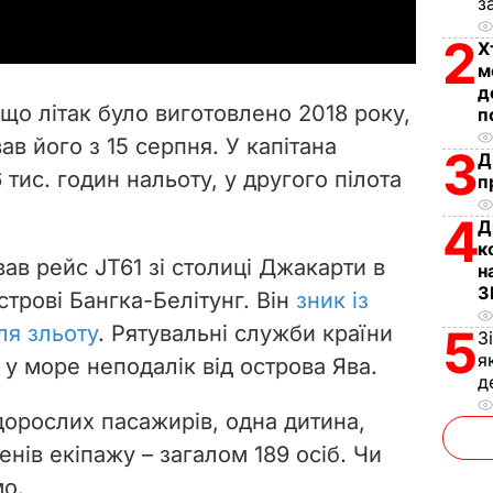
з
y
2
Х
м
V
д
що літак було виготовлено 2018 року,
п
i
ав його з 15 серпня. У капітана
3
Д
тис. годин нальоту, у другого пілота
d
п
4
Д
e
к
ав рейс JT61 зі столиці Джакарти в
н
o
З
строві Бангка-Белітунг. Він
зник із
ля зльоту
. Рятувальні служби країни
5
З
я
 у море неподалік від острова Ява.
д
дорослих пасажирів, одна дитина,
нів екіпажу – загалом 189 осіб. Чи
мо.