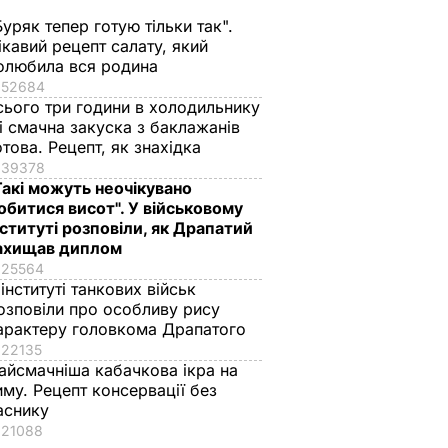
Буряк тепер готую тільки так".
ікавий рецепт салату, який
олюбила вся родина
го
Названа найкраща
Марія Бурмака: Нам
52684
лени
сіль для консервації,
кажуть, що буде
сього три години в холодильнику
ягом
оберіть її – і кришки
важка зима, і я не
 і смачна закуска з баклажанів
отова. Рецепт, як знахідка
на банках не
знаю, що робити, бо
39378
ь
"позриває"
мене немає куди
Такі можуть неочікувано
го
їхати
5 серпня, 19.25
БУЛЬВАР
обитися висот". У військовому
ілла
5 серпня, 17.43
БУЛЬВАР
нституті розповіли, як Драпатий
ВАР
ахищав диплом
25564
 інституті танкових військ
озповіли про особливу рису
арактеру головкома Драпатого
22135
айсмачніша кабачкова ікра на
иму. Рецепт консервації без
аснику
21088