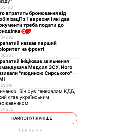
аїзду"
35760
то втратить бронювання від
обілізації з 1 вересня і які два
окументи треба подати до
онеділка
34092
рапатий назвав перший
ріоритет на фронті
30663
рапатий ініціював звільнення
омандувача Медсил ЗСУ. Його
азивали "людиною Сирського" –
МІ
29018
інченко:
Він був генералом КДБ,
кий став українським
ержавником
24655
НАЙПОПУЛЯРНІШЕ
РЕКЛАМА