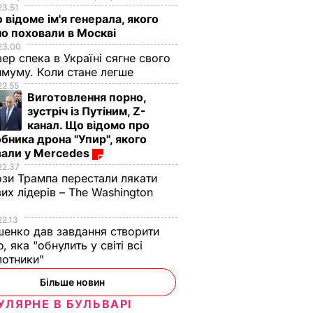
23.51
 відоме ім'я генерала, якого
о поховали в Москві
23.00
вер спека в Україні сягне свого
муму. Коли стане легше
22.55
Виготовлення порно,
зустріч із Путіним, Z-
канал. Що відомо про
ydubai
бника дрона "Упир", якого
що рейс
вали у Mercedes
бай
22.37
а 28
зи Трампа перестали лякати
вих лідерів – The Washington
ВИЧАЙНІ
22.13
енко дав завдання створити
, яка "обнулить у світі всі
лотники"
Більше новин
УЛЯРНЕ В БУЛЬВАРІ