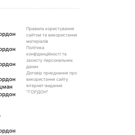
Правила користування
ордон
сайтом та використання
матеріалів
Політика
ордон
конфіденційності та
захисту персональних
ордон
даних
Договір приєднання про
ордон
використання сайту
інтернет-видання
цман
"ГОРДОН"
ордон
у
ордон