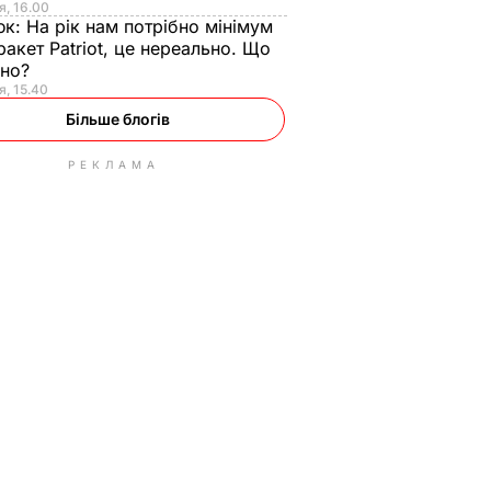
я, 16.00
юк:
На рік нам потрібно мінімум
ракет Patriot, це нереально. Що
ьно?
я, 15.40
Більше блогів
РЕКЛАМА