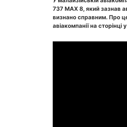
У малайзійській авіакомпа
737 MAX 8, який
зазнав ав
визнано справним. Про ц
авіакомпанії на сторінці 