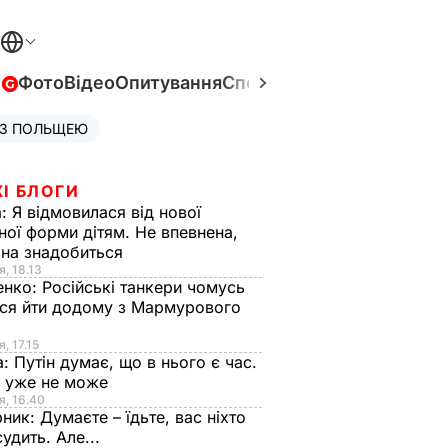
в
Фото
Відео
Опитування
Спецпроєкти
Війна в Укра
 З ПОЛЬЩЕЮ
І БЛОГИ
а:
Я відмовилася від нової
ної форми дітям. Не впевнена,
на знадобиться
я, 18.13
енко:
Російські танкери чомусь
ся йти додому з Мармурового
, 17.15
а:
Путін думає, що в нього є час.
Ф уже не може
я, 16.40
рник:
Думаєте – їдьте, вас ніхто
судить. Але...