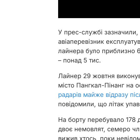
У прес-службі зазначили, 
авіаперевізник експлуатув
лайнера було приблизно 6 
– понад 5 тис.
Лайнер 29 жовтня виконув
місто Пангкал-Пінанг на о
радарів майже відразу піс
повідомили, що літак упав
Н
а борту перебувало 178 
двоє немовлят, семеро чле
вижив хтось, поки невідо