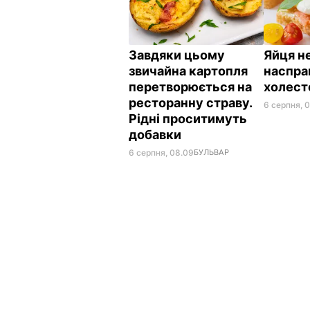
Завдяки цьому
Яйця не
звичайна картопля
наспра
перетворюється на
холес
ресторанну страву.
6 серпня, 
Рідні проситимуть
добавки
6 серпня, 08.09
БУЛЬВАР