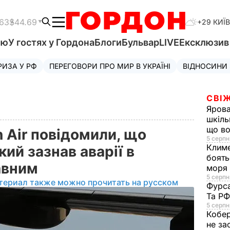
.63
$44.69
+29 КИЇВ
'ю
У гостях у Гордона
Блоги
Бульвар
LIVE
Ексклюзи
РИЗА У РФ
ПЕРЕГОВОРИ ПРО МИР В УКРАЇНІ
ВІДНОСИНИ
СВІЖ
Яров
шкіль
що во
n Air повідомили, що
5 серпн
Клим
ий зазнав аварії в
боять
равним
моря
5 серпня
териал также можно прочитать на русском
Фурс
Та Р
5 серпн
Кобе
не за