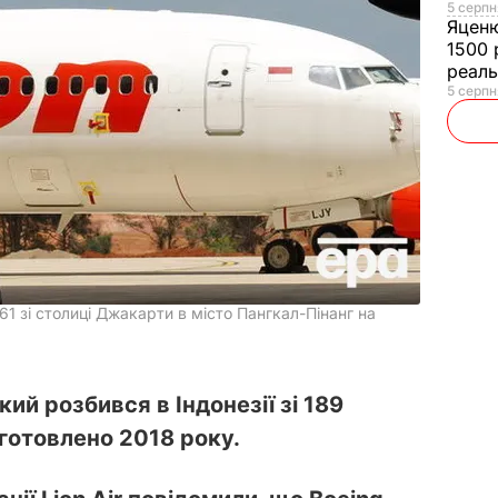
5 серпн
Яцен
1500 
реал
5 серпн
1 зі столиці Джакарти в місто Пангкал-Пінанг на
кий розбився в Індонезії зі 189
готовлено 2018 року.