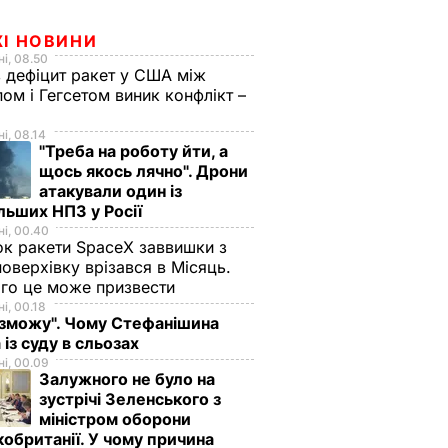
ЖІ НОВИНИ
і, 08.50
 дефіцит ракет у США між
ом і Гегсетом виник конфлікт –
і, 08.14
"Треба на роботу йти, а
щось якось лячно". Дрони
атакували один із
льших НПЗ у Росії
і, 00.40
к ракети SpaceX заввишки з
поверхівку врізався в Місяць.
го це може призвести
і, 00.18
 зможу". Чому Стефанішина
 із суду в сльозах
і, 00.09
Залужного не було на
зустрічі Зеленського з
міністром оборони
обританії. У чому причина