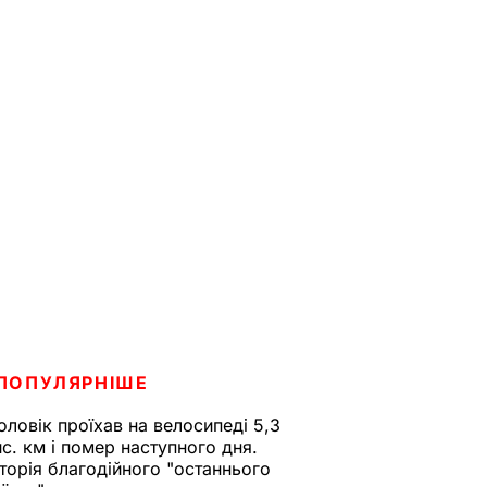
ПОПУЛЯРНІШЕ
оловік проїхав на велосипеді 5,3
ис. км і помер наступного дня.
сторія благодійного "останнього