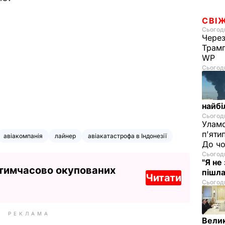
СВІ
Сьогодн
Через
Трамп
WP
Сьогодн
найбі
Сьогодн
Уламо
п'яти
авіакомпанія
лайнер
авіакатастрофа в Індонезії
До чо
Сьогодн
"Я не
 тимчасово окупованих
пішла
Читати
Сьогодн
РЕКЛАМА
Велик