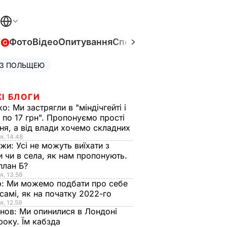
в
Фото
Відео
Опитування
Спецпроєкти
Війна в Укра
 З ПОЛЬЩЕЮ
І БЛОГИ
ко:
Ми застрягли в "міндічгейті і
 по 17 грн". Пропонуємо прості
ня, а від влади хочемо складних
я, 14.48
нжи:
Усі не можуть виїхати з
и чи в села, як нам пропонують.
план Б?
я, 13.58
р:
Ми можемо подбати про себе
самі, як на початку 2022-го
я, 12.59
анов:
Ми опинилися в Лондоні
року. Їм кабзда