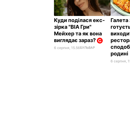
Куди поділася екс-
Галета
зірка "ВІА Гри"
готуєть
Мейхер та як вона
виходит
виглядає зараз?
рестор
сподоб
6 серпня, 15.56
БУЛЬВАР
родині
6 серпня, 1