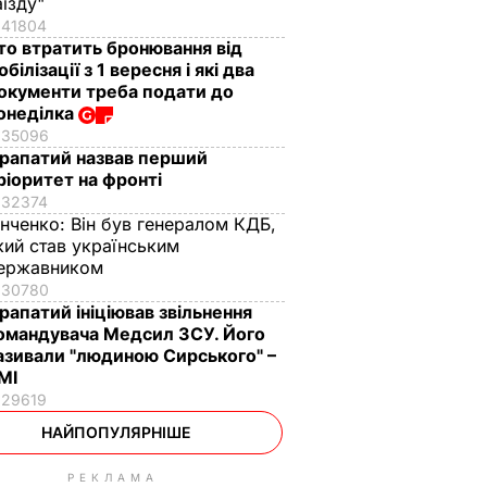
аїзду"
41804
то втратить бронювання від
обілізації з 1 вересня і які два
окументи треба подати до
онеділка
35096
рапатий назвав перший
ріоритет на фронті
32374
інченко:
Він був генералом КДБ,
кий став українським
ержавником
30780
рапатий ініціював звільнення
омандувача Медсил ЗСУ. Його
азивали "людиною Сирського" –
МІ
29619
НАЙПОПУЛЯРНІШЕ
РЕКЛАМА