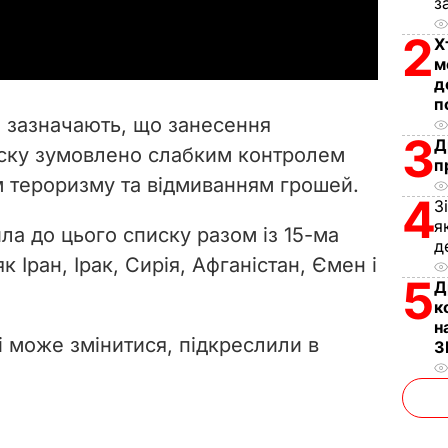
з
a
2
Х
y
м
д
V
п
 зазначають, що занесення
3
i
Д
иску зумовлено слабким контролем
п
м тероризму та відмиванням грошей.
d
4
З
я
e
ла до цього списку разом із 15-ма
д
 Іран, Ірак, Сирія, Афганістан, Ємен і
o
5
Д
к
н
і може змінитися, підкреслили в
З