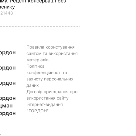
иму. Рецепт консервації без
аснику
21448
Правила користування
ордон
сайтом та використання
матеріалів
Політика
ордон
конфіденційності та
захисту персональних
ордон
даних
Договір приєднання про
ордон
використання сайту
інтернет-видання
цман
"ГОРДОН"
ордон
у