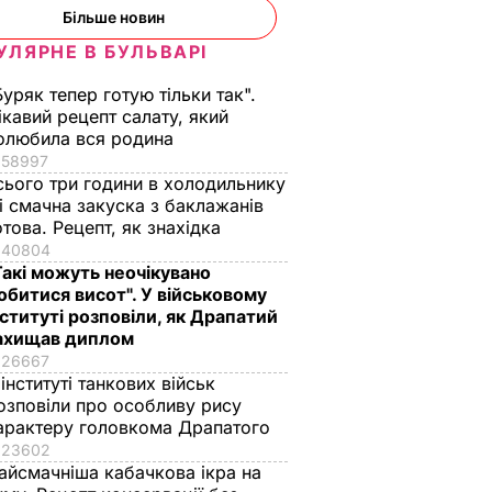
Більше новин
УЛЯРНЕ В БУЛЬВАРІ
енський
Зріжте квіти
Найкраща намазка
Буряк тепер готую тільки так".
у в його
чорнобривців
для літнього
ікавий рецепт салату, який
ер
учасно, щоб вони
перекусу. Рецепт
олюбила вся родина
ті
випустили нові
кабачкової ікри
58997
бутони
6 серпня, 13.02
БУЛЬВАР
сього три години в холодильнику
 і смачна закуска з баклажанів
ВАР
6 серпня, 13.41
БУЛЬВАР
отова. Рецепт, як знахідка
40804
Такі можуть неочікувано
обитися висот". У військовому
нституті розповіли, як Драпатий
ахищав диплом
26667
 інституті танкових військ
озповіли про особливу рису
арактеру головкома Драпатого
23602
айсмачніша кабачкова ікра на