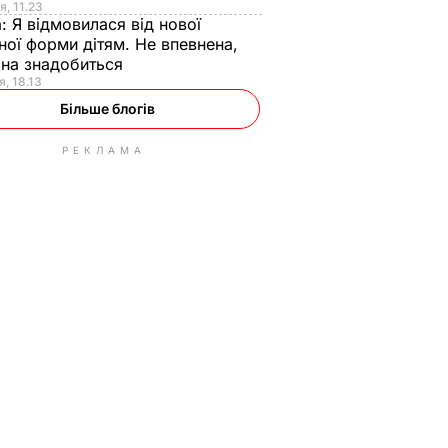
я, 11.23
а:
Я відмовилася від нової
ної форми дітям. Не впевнена,
на знадобиться
я, 18.13
Більше блогів
РЕКЛАМА