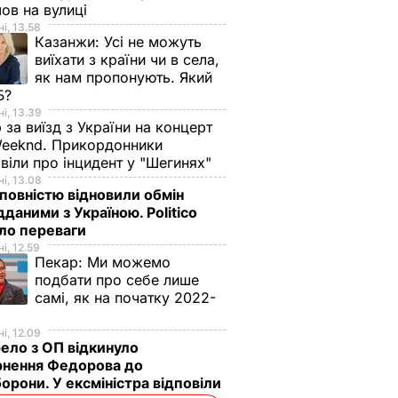
ов на вулиці
і, 13.58
Казанжи:
Усі не можуть
виїхати з країни чи в села,
як нам пропонують. Який
Б?
і, 13.39
Клімкін повідомив,
 за виїзд з України на концерт
eeknd. Прикордонники
ію
що Євросоюз
віли про інцидент у "Шегинях"
санкцій
посилить зусилля
і, 13.08
 Туск
для звільнення
овністю відновили обмін
захоплених Росією
дданими з Україною. Politico
ТИКА
українських моряків
ало переваги
і, 12.59
11 грудня, 01.38
ПОДІЇ
Пекар:
Ми можемо
подбати про себе лише
самі, як на початку 2022-
і, 12.09
ло з ОП відкинуло
рнення Федорова до
орони. У ексміністра відповіли