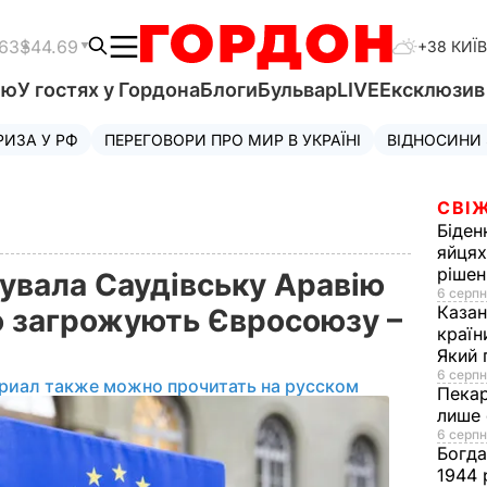
.63
$44.69
+38 КИЇВ
'ю
У гостях у Гордона
Блоги
Бульвар
LIVE
Ексклюзи
РИЗА У РФ
ПЕРЕГОВОРИ ПРО МИР В УКРАЇНІ
ВІДНОСИНИ
СВІЖ
Біден
яйцях
рішен
увала Саудівську Аравію
6 серпн
Каза
що загрожують Євросоюзу –
країн
Який 
6 серпн
риал также можно прочитать на русском
Пека
лише 
6 серпн
Богд
1944 