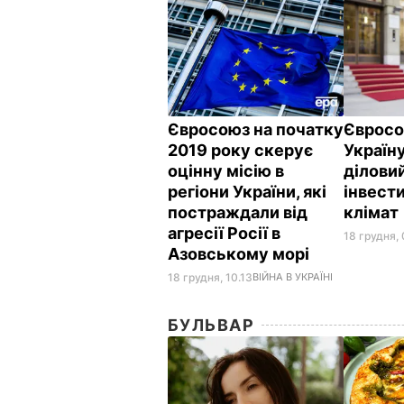
Євросоюз на початку
Євросо
2019 року скерує
Україн
оцінну місію в
діловий
регіони України, які
інвест
постраждали від
клімат
агресії Росії в
18 грудня, 
Азовському морі
18 грудня, 10.13
ВІЙНА В УКРАЇНІ
БУЛЬВАР