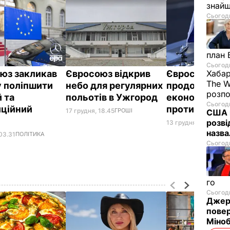
знайш
Сьогодн
план 
Сьогодн
юз закликав
Євросоюз відкрив
Євросоюз
Хабар
The W
у поліпшити
небо для регулярних
продовжив д
розпо
 та
польотів в Ужгород
економічних 
Сьогодн
иційний
проти Росії –
17 грудня, 18.45
ГРОШІ
США п
розві
13 грудня, 20.19
ПОЛІ
назв
03.31
ПОЛІТИКА
Сьогодн
го
Сьогодн
Джере
пове
Міноб