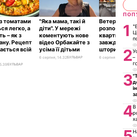
ПОП
 з томатами
"Яка мама, такі й
Ветеран Ром
1
"
ся легко, а
діти". У мережі
розповів, чом
Ц
ь – як з
коментують нове
квартирі теп
п
ану. Рецепт
відео Орбакайте з
завжди закри
ається всій
усіма її дітьми
штори
2
У
–
6 серпня, 14.32
БУЛЬВАР
6 серпня, 14.06
БУЛЬ
г
5.39
БУЛЬВАР
3
"
д
і
з
4
В
р
х
5
Н