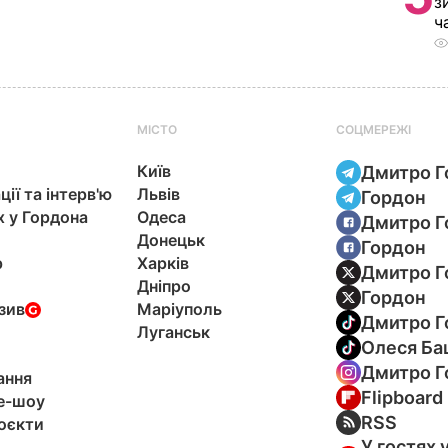
з
ч
МІСТО
СОЦМЕРЕЖІ
Київ
Дмитро Г
ції та інтерв'ю
Львів
Гордон
х у Гордона
Одеса
Дмитро Г
Донецьк
Гордон
р
Харків
Дмитро Г
Дніпро
Гордон
зив
Маріуполь
Дмитро Г
Луганськ
Олеся Ба
Дмитро Г
ання
Flipboard
e-шоу
RSS
оєкти
У гостях 