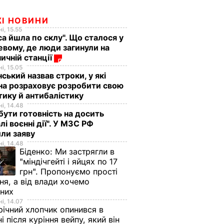
ЖІ НОВИНИ
і, 15.55
са йшла по склу". Що сталося у
евому, де люди загинули на
ничній станції
і, 15.05
ський назвав строки, у які
на розраховує розробити свою
тику й антибалістику
і, 14.48
бути готовність на досить
лі воєнні дії". У МЗС РФ
или заяву
і, 14.48
Біденко:
Ми застрягли в
"міндічгейті і яйцях по 17
грн". Пропонуємо прості
ня, а від влади хочемо
дних
і, 14.07
ічний хлопчик опинився в
ні після куріння вейпу, який він