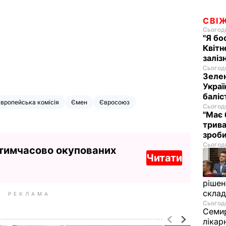
СВІ
Сьогодн
"Я бо
Квітн
заліз
Сьогодн
Зелен
Украї
баліс
вропейська комісія
Ємен
Євросоюз
Сьогодн
"Має 
трива
зроб
Сьогодн
 тимчасово окупованих
Читати
рішен
скла
РЕКЛАМА
Сьогодн
Семир
лікар