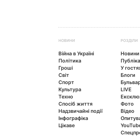
НОВИНИ
РОЗДІЛИ
Війна в Україні
Новини
Політика
Публіка
Гроші
У гостя
Світ
Блоги
Спорт
Бульва
Культура
LIVE
Техно
Ексклю
Спосіб життя
Фото
Надзвичайні події
Відео
Інфографіка
Опитув
Цікаве
YouTub
Спецпр