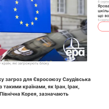
6 серпн
Яров
шкіль
що во
5 серпн
 країн, які загрожують блоку
ку загроз для Євросоюзу Саудівська
 такими країнами, як Іран, Ірак,
 Північна Корея, зазначають