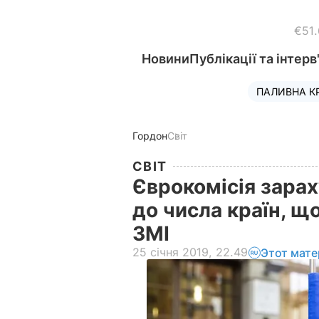
€51
Новини
Публікації та інтерв
ПАЛИВНА К
Гордон
Світ
СВІТ
Єврокомісія зарах
до числа країн, 
ЗМІ
25 січня 2019, 22.49
Этот мате