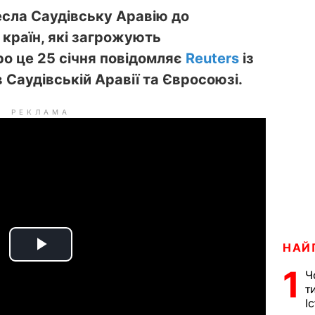
есла Саудівську Аравію до
країн, які загрожують
о це 25 січня повідомляє
Reuters
із
Саудівській Аравії та Євросоюзі.
РЕКЛАМА
НАЙ
P
1
Ч
l
т
І