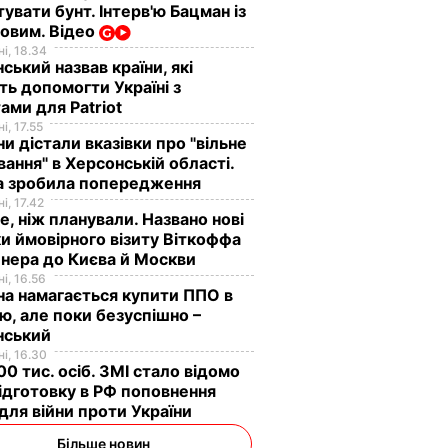
увати бунт. Інтерв'ю Бацман із
овим. Відео
і, 18.34
ський назвав країни, які
ь допомогти Україні з
ами для Patriot
і, 17.55
ни дістали вказівки про "вільне
ання" в Херсонській області.
а зробила попередження
і, 17.42
е, ніж планували. Названо нові
и ймовірного візиту Віткоффа
нера до Києва й Москви
і, 16.56
на намагається купити ППО в
лю, але поки безуспішно –
нський
і, 16.30
0 тис. осіб. ЗМІ стало відомо
ідготовку в РФ поповнення
 для війни проти України
Більше новин