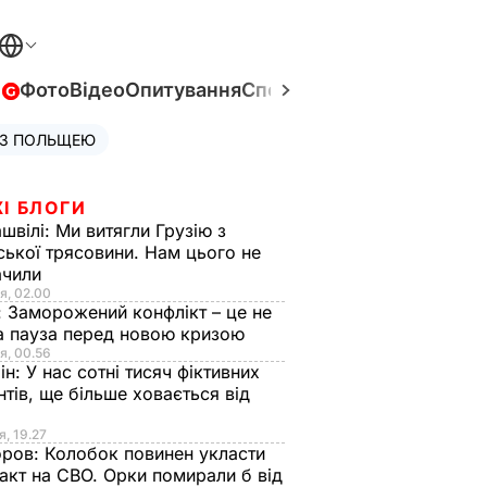
в
Фото
Відео
Опитування
Спецпроєкти
Війна в Укра
 З ПОЛЬЩЕЮ
І БЛОГИ
швілі:
Ми витягли Грузію з
ської трясовини. Нам цього не
ачили
я, 02.00
:
Заморожений конфлікт – це не
а пауза перед новою кризою
я, 00.56
ін:
У нас сотні тисяч фіктивних
нтів, ще більше ховається від
я, 19.27
оров:
Колобок повинен укласти
акт на СВО. Орки помирали б від