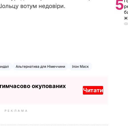
5
Г
ольцу вотум недовіри.
р
б
ж
андал
Альтернатива для Німеччини
Ілон Маск
 тимчасово окупованих
Читати
РЕКЛАМА