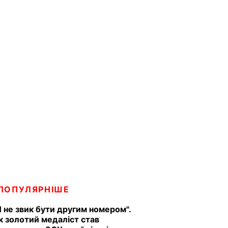
ПОПУЛЯРНІШЕ
Я не звик бути другим номером".
к золотий медаліст став