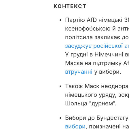
КОНТЕКСТ
Партію AfD німецькі З
ксенофобською й анти
політсила закликає д
засуджує російської аг
У грудні в Німеччині 
Маска на підтримку A
втручанні
у вибори.
Також Маск неоднор
німецького уряду, зо
Шольца "дурнем".
Вибори до Бундестаг
вибори
, призначені на