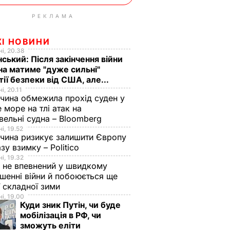
РЕКЛАМА
ЖІ НОВИНИ
і, 20.38
ський: Після закінчення війни
на матиме "дуже сильні"
тії безпеки від США, але...
і, 20.11
чина обмежила прохід суден у
 море на тлі атак на
вельні судна – Bloomberg
і, 19.52
чина ризикує залишити Європу
азу взимку – Politico
і, 19.32
 не впевнений у швидкому
шенні війни й побоюється ще
ї складної зими
і, 19.00
Куди зник Путін, чи буде
мобілізація в РФ, чи
зможуть еліти