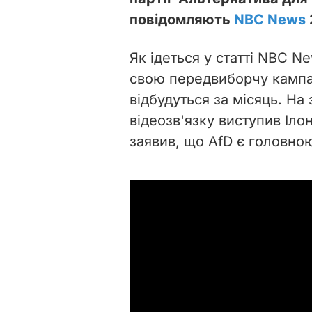
повідомляють
NBC News
Як ідеться у статті NBC N
свою передвиборчу кампан
відбудуться за місяць. На 
відеозв'язку виступив Ілон
заявив, що AfD є головно