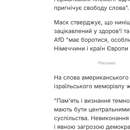
пригнічує свободу слова".
Маск стверджує, що ниніш
зацікавлений у здоров'ї т
AfD "має боротися, особл
Німеччини і країн Європи
На слова американського 
ізраїльського меморіалу 
"Пам'ять і визнання темно
мають бути центральними
суспільства. Невиконання
і явною загрозою демокр