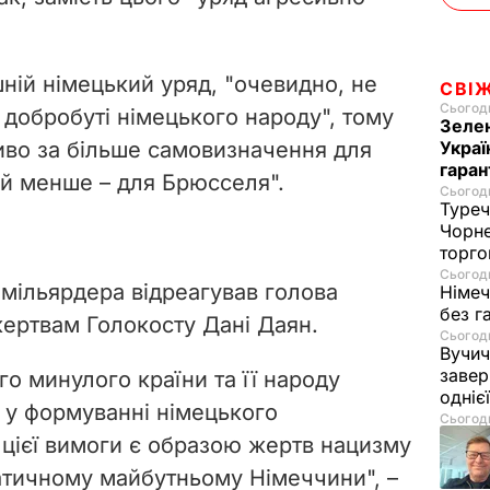
ній німецький уряд, "очевидно, не
СВІ
Сьогодн
а добробуті німецького народу", тому
Зелен
иво за більше самовизначення для
Украї
гаран
 й менше – для Брюсселя".
Сьогодн
Туреч
Чорне
торго
Сьогодн
мільярдера відреагував голова
Німеч
без г
жертвам Голокосту Дані Даян.
Сьогодн
Вучич
завер
го минулого країни та її народу
одніє
 у формуванні німецького
Сьогодн
 цієї вимоги є образою жертв нацизму
атичному майбутньому Німеччини", –