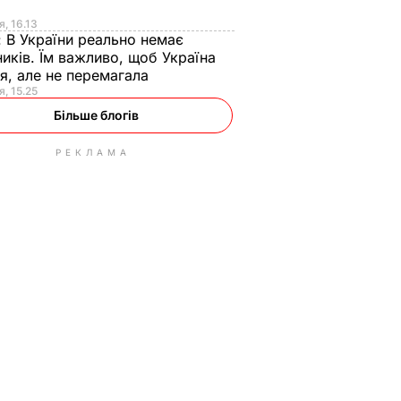
я
я, 16.13
:
В України реально немає
иків. Їм важливо, щоб Україна
я, але не перемагала
я, 15.25
Більше блогів
РЕКЛАМА