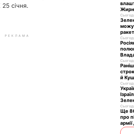
влашт
 25 січня.
Жирн
Сьогодн
Зелен
можут
ракет
РЕКЛАМА
Сьогодн
Росія
полюв
Влад
Сьогодн
Раніш
строк
й Куш
Сьогодн
Украї
Ізраї
Зеле
Сьогодн
Ще 80
про п
армії