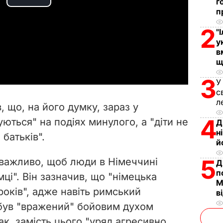
г
P
п
l
2
"
у
a
в
щ
y
3
У
с
V
л
 що, на його думку, зараз у
i
4
ються" на подіях минулого, а "діти не
Д
н
 батьків".
d
й
e
5
 важливо, щоб люди в Німеччині
Д
п
ці". Він зазначив, що "німецька
o
М
 років", адже навіть римський
в
був "вражений" бойовим духом
к, замість цього "уряд агресивно