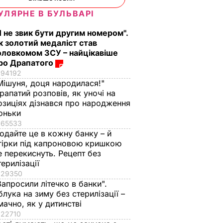
УЛЯРНЕ В БУЛЬВАРІ
Я не звик бути другим номером".
к золотий медаліст став
оловкомом ЗСУ – найцікавіше
ро Драпатого
94192
Мішуня, доця народилася!"
рапатий розповів, як уночі на
озиціях дізнався про народження
оньки
65533
одайте це в кожну банку – й
гірки під капроновою кришкою
е перекиснуть. Рецепт без
терилізації
29350
Запросили літечко в банки".
блука на зиму без стерилізації –
мачно, як у дитинстві
22710