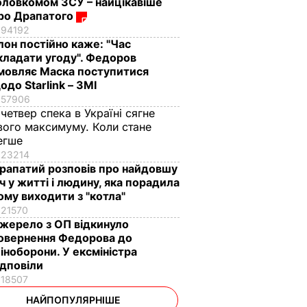
оловкомом ЗСУ – найцікавіше
ро Драпатого
94192
Ілон постійно каже: "Час
кладати угоду". Федоров
мовляє Маска поступитися
одо Starlink – ЗМІ
57906
 четвер спека в Україні сягне
вого максимуму. Коли стане
егше
23214
рапатий розповів про найдовшу
іч у житті і людину, яка порадила
ому виходити з "котла"
21570
жерело з ОП відкинуло
овернення Федорова до
іноборони. У ексміністра
ідповіли
18507
НАЙПОПУЛЯРНІШЕ