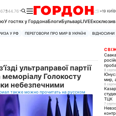
.67
$44.76
+19 КИЇВ
'ю
У гостях у Гордона
Блоги
Бульвар
LIVE
Ексклюзи
РИЗА У РФ
ПЕРЕГОВОРИ ПРО МИР В УКРАЇНІ
ВІДНОСИНИ
СВІЖ
Саака
росій
проб
'їзді ультраправої партії
8 серпн
Юнус
а меморіалу Голокосту
мир, 
ики небезпечними
8 серпн
Казар
риал также можно прочитать на русском
студе
ТЦК
7 серпн
Невз
контр