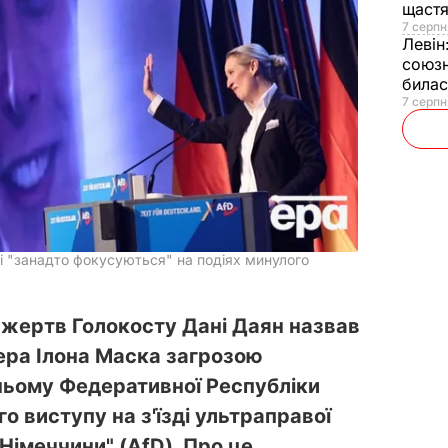
щаст
7 серпн
Левін
союзн
билас
7 серпн
і "занадто фокусуються" на подіях минулого
 жертв Голокосту Дані Даян назвав
ера Ілона Маска загрозою
ьому Федеративної Республіки
о виступу на з'їзді ультраправої
 Німеччини" (AfD). Про це