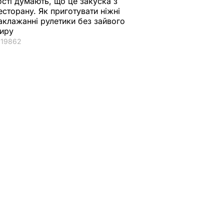
ості думають, що це закуска з
есторану. Як приготувати ніжні
аклажанні рулетики без зайвого
иру
19862