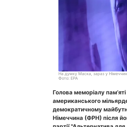
На думку Маска, зараз у Німеччин
Фото: EPA
Голова меморіалу пам’яті
американського мільярд
демократичному майбутн
Німеччина (ФРН) після йог
партії "Альтернатива для