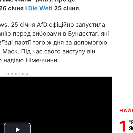
26 січня і
Die Welt
25 січня.
ews, 25 січня AfD офіційно запустила
ію перед виборами в Бундестаг, які
з'їзді партії того ж дня за допомогою
 Маск. Під час свого виступу він
ю надією Німеччини.
РЕКЛАМА
НАЙ
1
"
Я