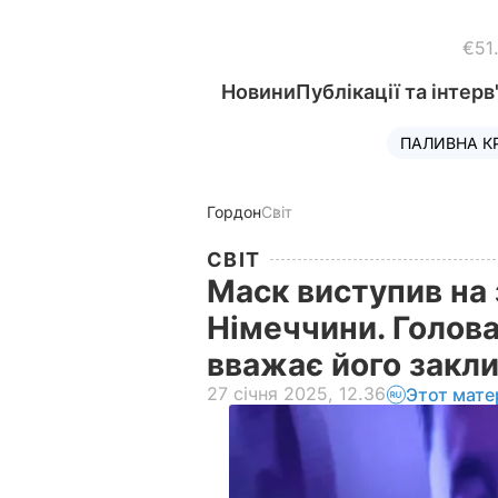
€51
Новини
Публікації та інтерв
ПАЛИВНА К
Гордон
Світ
СВІТ
Маск виступив на з
Німеччини. Голов
вважає його закл
27 січня 2025, 12.36
Этот мате