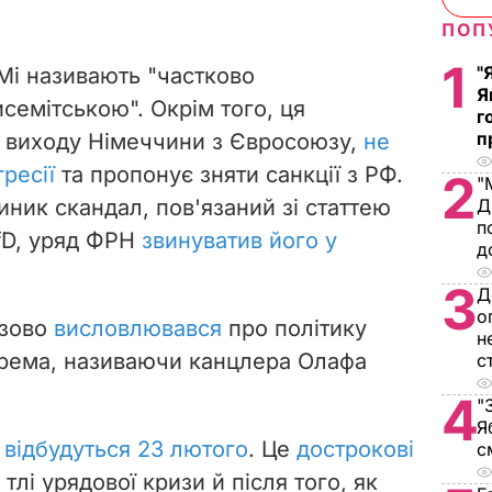
ПОП
1
"
Мі називають "частково
Я
семітською". Окрім того, ця
г
п
о виходу Німеччини з Євросоюзу,
не
ресії
та пропонує зняти санкції з РФ.
2
"
виник скандал, пов'язаний зі статтею
Д
п
fD, уряд ФРН
звинуватив його у
д
3
Д
о
азово
висловлювався
про політику
н
крема, називаючи канцлера Олафа
с
4
"
Я
у
відбудуться 23 лютого
. Це
дострокові
с
 тлі урядової кризи й після того, як