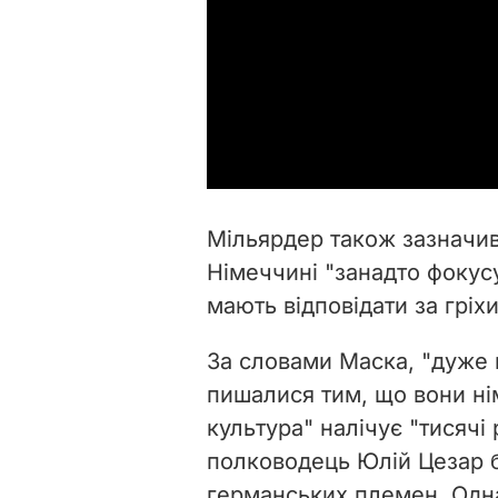
Мільярдер також зазначив,
Німеччині "занадто фокусу
мають відповідати за гріхи
За словами Маска, "дуже
пишалися тим, що вони нім
культура" налічує "тисячі
полководець Юлій Цезар 
германських племен. Одна