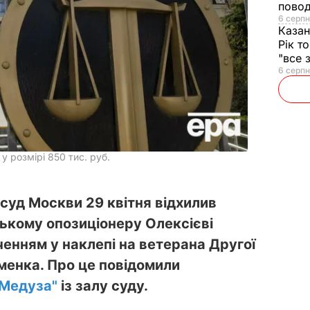
повод
6 серпн
Казан
Рік т
"все 
6 серпн
 розмірі 850 тис. руб.
суд Москви 29 квітня відхилив
ському опозиціонеру Олексієві
енням у наклепі на ветерана Другої
еменка. Про це повідомили
"Медуза"
із залу суду.