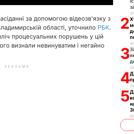
І
з
V
2
асіданні за допомогою відеозв'язку з
Х
i
м
Владимирській області, уточнило
РБК
.
д
зліч процесуальних порушень у цій
d
п
його визнали невинуватим і негайно
3
З
e
я
д
o
РЕКЛАМА
4
Д
п
5
Д
к
н
З