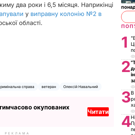
жиму два роки і 6,5 місяця. Наприкінці
понад
апували
у
виправну колонію №2 в
ької області.
ПОП
1
"
Ц
п
2
"
д
і
з
кримінальна справа
ветеран
Олексій Навальний
3
В
р
х
 тимчасово окупованих
Читати
4
Н
П
п
РЕКЛАМА