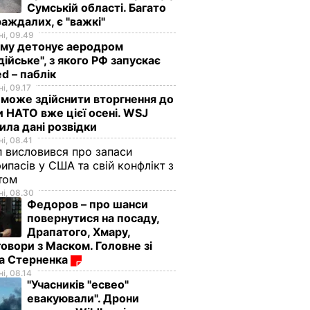
Сумській області. Багато
аждалих, є "важкі"
і, 09.49
иму детонує аеродром
дійське", з якого РФ запускає
d – паблік
і, 09.17
 може здійснити вторгнення до
и НАТО вже цієї осені. WSJ
ила дані розвідки
і, 08.41
 висловився про запаси
ипасів у США та свій конфлікт з
етом
і, 08.30
Федоров – про шанси
повернутися на посаду,
Драпатого, Хмару,
овори з Маском. Головне зі
ма Стерненка
і, 08.14
"Учасників "есвео"
евакуювали". Дрони