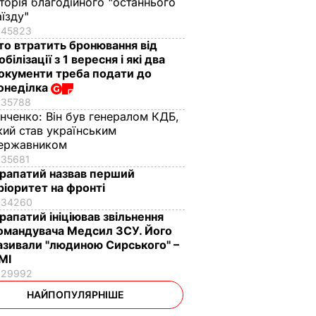
сторія благодійного "останнього
аїзду"
45823
то втратить бронювання від
обілізації з 1 вересня і які два
окументи треба подати до
онеділка
35788
інченко:
Він був генералом КДБ,
кий став українським
ержавником
35681
рапатий назвав перший
ріоритет на фронті
34260
рапатий ініціював звільнення
омандувача Медсил ЗСУ. Його
азивали "людиною Сирського" –
МІ
29992
НАЙПОПУЛЯРНІШЕ