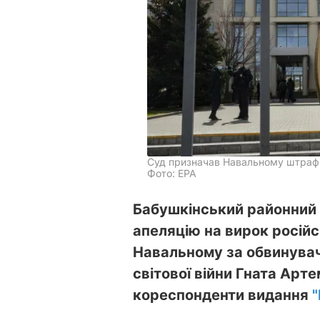
Суд призначав Навальному штраф у
Фото: EPA
Бабушкінський районний 
апеляцію на вирок росій
Навальному за обвинувач
світової війни Гната Арт
кореспонденти видання