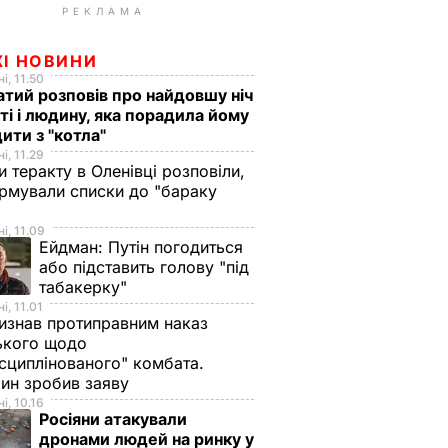
РЕКЛАМА
ЖІ НОВИНИ
і, 11.50
тий розповів про найдовшу ніч
ті і людину, яка порадила йому
ити з "котла"
і, 11.29
и теракту в Оленівці розповіли,
рмували списки до "бараку
і, 11.09
Ейдман:
Путін погодиться
або підставить голову "під
табакерку"
і, 11.01
изнав протиправним наказ
ького щодо
сциплінованого" комбата.
ин зробив заяву
і, 10.16
Росіяни атакували
дронами людей на ринку у