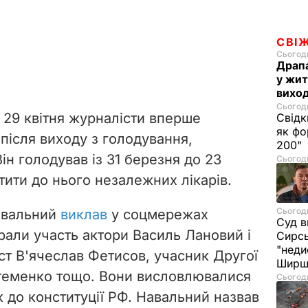
СВІ
Сьогодн
Драпа
у жит
виход
Сьогодн
 29 квітня журналісти вперше
Свідк
як фо
після виходу з голодування,
200"
ін голодував із 31 березня до 23
Сьогодн
стити до нього незалежних лікарів.
Сьогодн
авальний
виклав
у соцмережах
Суд в
рали участь актори Василь Лановий і
Сирс
"неди
їст В'ячеслав Фетисов, учасник Другої
Ширш
Артеменко тощо. Вони висловлювалися
Сьогодн
 до конституції РФ. Навальний назвав