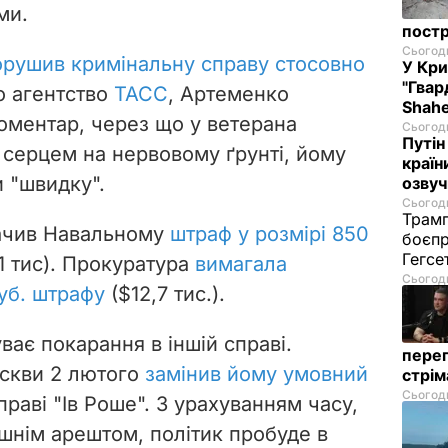
ми.
постр
Сьогодн
орушив кримінальну справу стосовно
У Кр
"Гвар
о агентство
ТАСС
, Артеменко
Shahe
оментар, через що у ветерана
Сьогодн
Путін
 серцем на нервовому ґрунті, йому
країн
и "швидку".
озвуч
Сьогодн
Трамп
начив Навальному
штраф у розмірі 850
боєпр
Гегс
 тис)
. Прокуратура
вимагала
Сьогодн
уб. штрафу
($12,7 тис.).
ває покарання в іншій справі.
перег
скви 2 лютого
замінив йому умовний
стрі
Сьогодн
праві "Ів Роше". З урахуванням часу,
шнім арештом, політик пробуде в