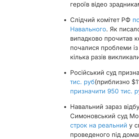
героїв відео зрадника
Слідчий комітет РФ
п
Навального
. Як писал
випадково прочитав к
почалися проблеми із
кілька разів викликал
Російський суд приз
тис. руб
(приблизно $11
призначити 950 тис. р
Навальний зараз відбу
Симоновський суд Мо
строк на реальний
у с
проведеного під дома