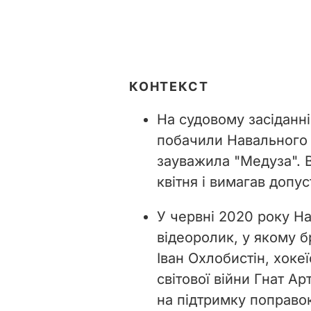
КОНТЕКСТ
На судовому засіданні
побачили Навального 
зауважила "Медуза". В
квітня і вимагав допу
У червні 2020 року Н
відеоролик, у якому б
Іван Охлобистін, хоке
світової війни Гнат 
на підтримку поправок