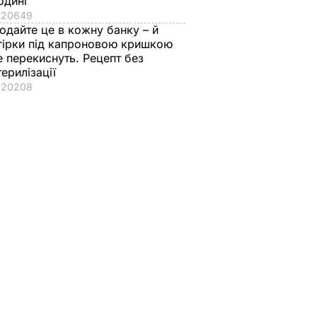
одині
20649
одайте це в кожну банку – й
гірки під капроновою кришкою
е перекиснуть. Рецепт без
терилізації
20208
глянули
і. Вони
агрози
ціонера