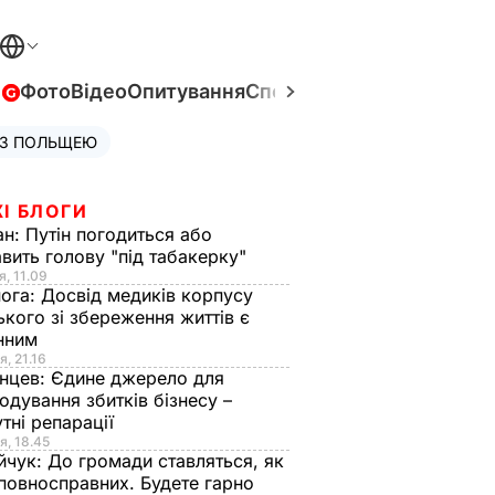
в
Фото
Відео
Опитування
Спецпроєкти
Війна в Укра
 З ПОЛЬЩЕЮ
І БЛОГИ
ан:
Путін погодиться або
авить голову "під табакерку"
я, 11.09
нога:
Досвід медиків корпусу
ького зі збереження життів є
інним
я, 21.16
нцев:
Єдине джерело для
одування збитків бізнесу –
тні репарації
я, 18.45
йчук:
До громади ставляться, як
повносправних. Будете гарно