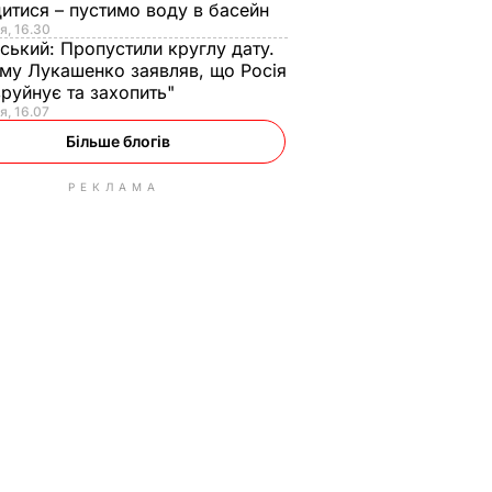
итися – пустимо воду в басейн
я, 16.30
ський:
Пропустили круглу дату.
ому Лукашенко заявляв, що Росія
зруйнує та захопить"
я, 16.07
Більше блогів
РЕКЛАМА