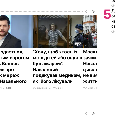
р
5
Д
о
н
с
 здається,
"Хочу, щоб хтось із
Москалькова
тим ворогом
моїх дітей або онуків
заявила, що
. Волков
був лікарем".
Навального о
ив про
Навальний
цивільні лікар
к мережі
подякував медикам,
не виявили з
 Навального
які його лікували
життю опози
11.25
СВІТ
27 квітня, 20.25
СВІТ
27 квітня, 14.40
СВІТ