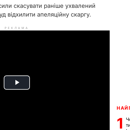
сили скасувати раніше ухвалений
д відхилити апеляційну скаргу.
РЕКЛАМА
P
l
НАЙ
a
1
Ч
т
y