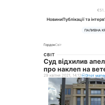
€51
Новини
Публікації та інтерв
ПАЛИВНА К
Гордон
Світ
СВІТ
Суд відхилив апел
про наклеп на ве
29 квітня 2021, 14.12
Этот мате