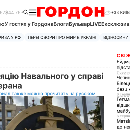
.67
$44.76
+33 КИЇВ
'ю
У гостях у Гордона
Блоги
Бульвар
LIVE
Ексклюзи
РИЗА У РФ
ПЕРЕГОВОРИ ПРО МИР В УКРАЇНІ
ВІДНОСИНИ
СВІЖ
Ейдм
підст
7 серпн
яцію Навального у справі
Чепи
Білец
терана
безц
риал также можно прочитать на русском
6 серпн
Гетма
відшк
майбу
6 серпн
Матві
до не