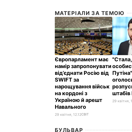
МАТЕРІАЛИ ЗА ТЕМОЮ
Європарламент має
"Стала,
намір запропонувати
особис
від’єднати Росію від
Путіна"
SWIFT за
оголос
нарощування військ
розпус
на кордоні з
штабів
Україною й арешт
29 квітня, 
Навального
29 квітня, 12.12
СВІТ
БУЛЬВАР