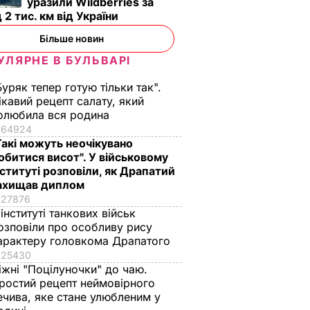
уразили Wildberries за
 2 тис. км від України
Більше новин
УЛЯРНЕ В БУЛЬВАРІ
Буряк тепер готую тільки так".
ікавий рецепт салату, який
олюбила вся родина
64924
Такі можуть неочікувано
обитися висот". У військовому
нституті розповіли, як Драпатий
ахищав диплом
27876
 інституті танкових військ
озповіли про особливу рису
арактеру головкома Драпатого
25430
іжні "Поцілуночки" до чаю.
ростий рецепт неймовірного
ечива, яке стане улюбленим у