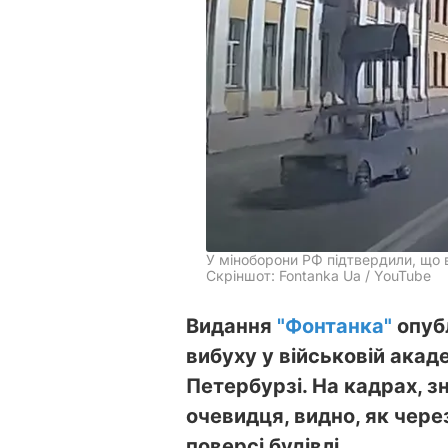
У міноборони РФ підтвердили, що 
Скріншот: Fontanka Ua / YouTube
Видання
"Фонтанка"
опубл
вибуху у військовій акад
Петербурзі. На кадрах, з
очевидця, видно, як чере
поверсі будівлі.