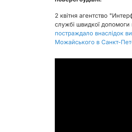
2 квітня агентство "Интер
службі швидкої допомоги
постраждало внаслідок виб
Можайського в Санкт-Пет