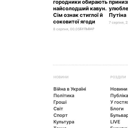
городники обирають
приниз
найсолодший кавун.
улюбле
Сім ознак стиглої й
Путіна
соковитої ягоди
7 серпня, 2
8 серпня, 00.05
БУЛЬВАР
НОВИНИ
РОЗДІЛИ
Війна в Україні
Новини
Політика
Публіка
Гроші
У гостя
Світ
Блоги
Спорт
Бульва
Культура
LIVE