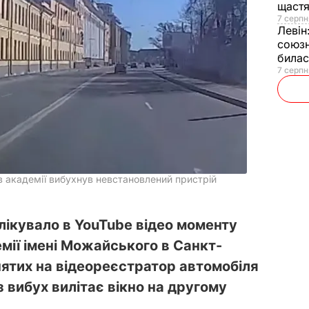
щаст
7 серпн
Левін
союзн
билас
7 серпн
в академії вибухнув невстановлений пристрій
ікувало в YouTube відео моменту
емії імені Можайського в Санкт-
нятих на відеореєстратор автомобіля
з вибух вилітає вікно на другому