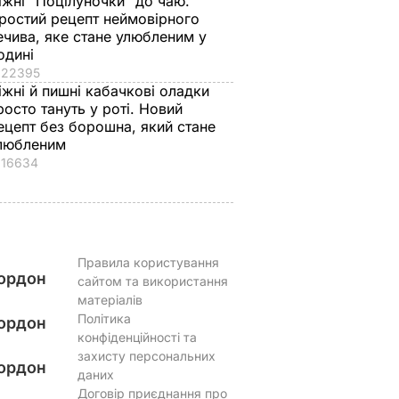
іжні "Поцілуночки" до чаю.
не буду". Драпатий
борошном – і ціла
ростий рецепт неймовірного
к
розповів, яку
гора м'яких, наче пу
ечива, яке стане улюбленим у
ніжні
професію обрав його
пиріжків готова.
одині
син
Найкращий рецепт
22395
 зайвого
іжні й пишні кабачкові оладки
7 серпня, 19.28
БУЛЬВАР
7 серпня, 18.03
БУЛЬВАР
росто тануть у роті. Новий
ецепт без борошна, який стане
ВАР
любленим
16634
Правила користування
ордон
сайтом та використання
матеріалів
Політика
ордон
конфіденційності та
захисту персональних
ордон
даних
Договір приєднання про