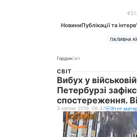
€51
Новини
Публікації та інтерв
ПАЛИВНА К
Гордон
Світ
СВІТ
Вибух у військовій
Петербурзі зафік
спостереження. В
3 квітня 2019, 08.47
Этот мате