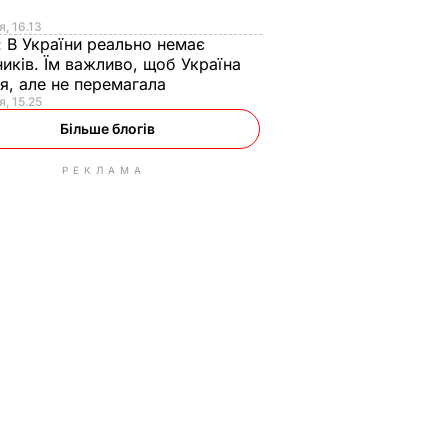
я
я, 16.13
:
В України реально немає
иків. Їм важливо, щоб Україна
я, але не перемагала
я, 15.25
Більше блогів
РЕКЛАМА