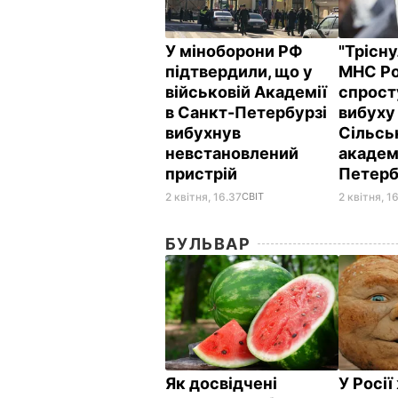
У міноборони РФ
"Трісну
підтвердили, що у
МНС Ро
військовій Академії
спрост
в Санкт-Петербурзі
вибуху
вибухнув
Сільсь
невстановлений
академі
пристрій
Петерб
2 квітня, 16.37
СВІТ
2 квітня, 1
БУЛЬВАР
Як досвідчені
У Росі