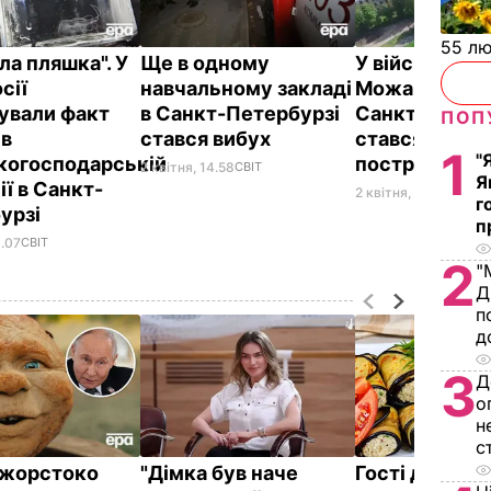
55 л
ла пляшка". У
Ще в одному
У військовій 
сії
навчальному закладі
Можайського
ували факт
в Санкт-Петербурзі
Санкт-Петер
ПОП
 в
стався вибух
стався вибух.
1
"
когосподарській
постраждалі
2 квітня, 14.58
СВІТ
Я
ї в Санкт-
2 квітня, 14.31
СВІТ
г
урзі
п
6.07
СВІТ
2
"
Д
п
д
3
Д
о
н
с
ї жорстоко
"Дімка був наче
Гості думают