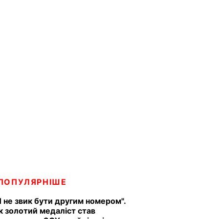
ПОПУЛЯРНІШЕ
Я не звик бути другим номером".
к золотий медаліст став