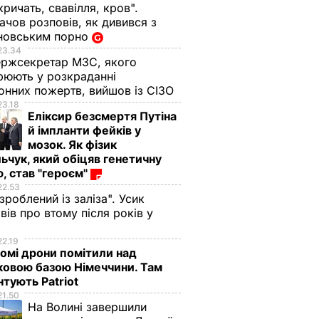
кричать, свавілля, кров".
чов розповів, як дивився з
новським порно
23.34
ржсекретар МЗС, якого
рюють у розкраданні
онних пожертв, вийшов із СІЗО
23.18
Еліксир безсмертя Путіна
й імпланти фейків у
мозок. Як фізик
ьчук, який обіцяв генетичну
, став "героєм"
22.53
 зроблений із заліза". Усик
вів про втому після років у
і
22.19
омі дрони помітили над
ковою базою Німеччини. Там
тують Patriot
21.50
На Волині завершили