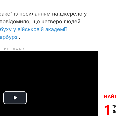
факс" із посиланням на джерело у
 повідомило, що четверо людей
уху у військовій академії
ербурзі
.
РЕКЛАМА
НАЙ
P
1
"
Я
l