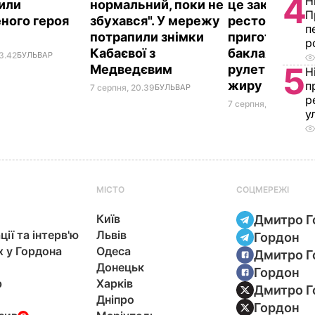
4
Н
или
нормальний, поки не
це закуска з
П
ного героя
збухався". У мережу
ресторану. Я
п
потрапили знімки
приготувати 
р
Кабаєвої з
баклажанні
3.42
БУЛЬВАР
5
Медведєвим
рулетики без
Н
жиру
п
7 серпня, 20.39
БУЛЬВАР
р
7 серпня, 20.16
БУЛЬ
у
МІСТО
СОЦМЕРЕЖІ
Київ
Дмитро Г
ції та інтерв'ю
Львів
Гордон
х у Гордона
Одеса
Дмитро Г
Донецьк
Гордон
р
Харків
Дмитро Г
Дніпро
Гордон