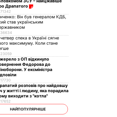
оловкомом ЗСУ – найцікавіше
ро Драпатого
71342
інченко:
Він був генералом КДБ,
кий став українським
ержавником
36634
 четвер спека в Україні сягне
вого максимуму. Коли стане
егше
23059
жерело з ОП відкинуло
овернення Федорова до
іноборони. У ексміністра
ідповіли
17730
рапатий розповів про найдовшу
іч у житті і людину, яка порадила
ому виходити з "котла"
17652
НАЙПОПУЛЯРНІШЕ