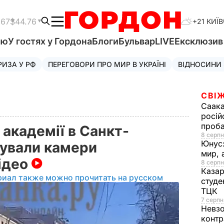
.67
$44.76
+21 КИЇВ
'ю
У гостях у Гордона
Блоги
Бульвар
LIVE
Ексклюзи
РИЗА У РФ
ПЕРЕГОВОРИ ПРО МИР В УКРАЇНІ
ВІДНОСИНИ
СВІЖ
Саака
росій
проб
 академії в Санкт-
8 серпн
Юнус
сували камери
мир, 
ідео
8 серпн
Казар
риал также можно прочитать на русском
студе
ТЦК
7 серпн
Невз
контр