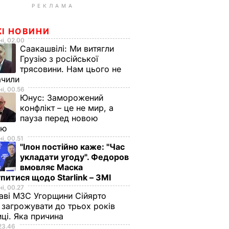
РЕКЛАМА
ЖІ НОВИНИ
і, 02.00
Саакашвілі:
Ми витягли
Грузію з російської
трясовини. Нам цього не
ачили
і, 00.56
Юнус:
Заморожений
конфлікт – це не мир, а
пауза перед новою
ою
і, 00.51
"Ілон постійно каже: "Час
укладати угоду". Федоров
вмовляє Маска
питися щодо Starlink – ЗМІ
і, 00.27
аві МЗС Угорщини Сійярто
загрожувати до трьох років
иці. Яка причина
23.46