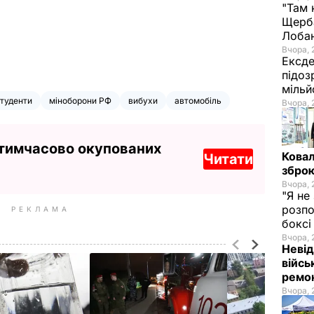
"Там 
Щерба
Лоба
Вчора, 
Ексде
підоз
мільй
туденти
міноборони РФ
вибухи
автомобіль
Вчора, 
 тимчасово окупованих
Ковал
Читати
зброю
Вчора, 
"Я не
розпо
РЕКЛАМА
бокс
Вчора, 
Невід
війсь
ремон
Вчора, 