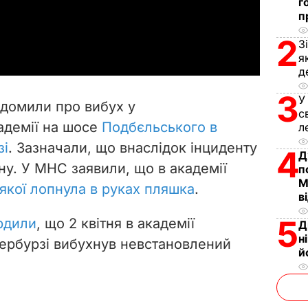
г
п
a
2
З
y
я
д
V
3
У
ідомили про вибух у
с
i
адемії на шосе
Подбєльського в
л
зі
. Зазначали, що внаслідок інциденту
d
4
Д
у. У МНС заявили, що в академії
п
e
М
 якої лопнула в руках пляшка
.
в
o
5
ердили
, що 2 квітня в академії
Д
н
ербурзі вибухнув невстановлений
й