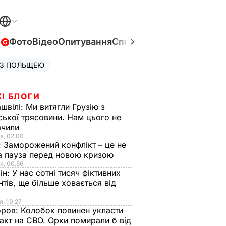
в
Фото
Відео
Опитування
Спецпроєкти
Війна в Укра
 З ПОЛЬЩЕЮ
І БЛОГИ
швілі:
Ми витягли Грузію з
ської трясовини. Нам цього не
ачили
я, 02.00
:
Заморожений конфлікт – це не
а пауза перед новою кризою
я, 00.56
ін:
У нас сотні тисяч фіктивних
нтів, ще більше ховається від
я, 19.27
оров:
Колобок повинен укласти
акт на СВО. Орки помирали б від