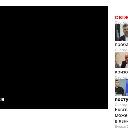
СВІ
Сьогодн
проб
Сьогодн
криз
Сьогодн
посту
Сьогодн
Ексгл
може 
в'язн
Вчора, 