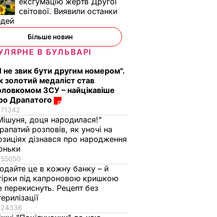
ексгумацію жертв Другої
світової. Виявили останки
юдей
академії
Більше новин
 в
бурзі
УЛЯРНЕ В БУЛЬВАРІ
 Є
Я не звик бути другим номером".
к золотий медаліст став
оловкомом ЗСУ – найцікавіше
ро Драпатого
71342
Мішуня, доця народилася!"
рапатий розповів, як уночі на
озиціях дізнався про народження
оньки
55050
одайте це в кожну банку – й
гірки під капроновою кришкою
е перекиснуть. Рецепт без
терилізації
24336
ь, що
"Нічого нав'язувати
Змішайте це з