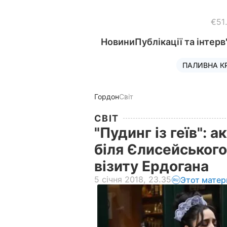
€51
Новини
Публікації та інтерв
ПАЛИВНА К
Гордон
Світ
СВІТ
"Пудинг із геїв": 
біля Єлисейського
візиту Ердогана
5 січня 2018, 23.35
Этот матер