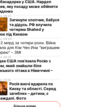
мбасадорка у США. Нардеп
ив, яку посаду може обійняти
иденко
і, 09.31
Загинули хлопчик, бабуся
та дідусь. РФ влучила
чотирма Shahed у
ок під Києвом
і, 09.09
2 млрд за чотири роки. Війна
ала для Кім Чен Ина "виграшем
ерею" – ЗМІ
і, 08.22
дка США пов’язала Росію з
emen,
м, який знайшли біля
 під
нського літака в Німеччині –
ї служби
і, 07.55
Росія вночі вдарила по
'язку з
Києву та області. Серед
ЗМІ
загиблих – дитина, є
раждалі. Фото
Більше новин