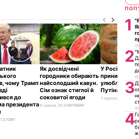
ПОП
1
"
Я
г
п
2
"
Д
п
атник
Як досвідчені
У Росії жорс
д
ького
городники обирають
принизили
3
в, чому Трамп
найсолодший кавун.
улюбленого г
Д
о
вді
Сім ознак стиглої й
Путіна
н
ився до
соковитої ягоди
7 серпня, 23.42
БУЛЬ
с
а президента
8 серпня, 00.05
БУЛЬВАР
и
4
Г
7.07
СВІТ
р
б
ж