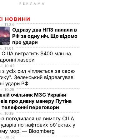
РЕКЛАМА
ЖІ НОВИНИ
і, 11.34
Одразу два НПЗ палали в
РФ за одну ніч. Що відомо
про удари
і, 11.01
 США витратить $400 млн на
дронні лазери
і, 10.42
н з усіх сил чіпляється за свою
тику". Зеленський відреагував
чні удари РФ
і, 10.25
ній очільник МЗС України
вів про дивну манеру Путіна
 телефонні переговори
і, 10.19
на погодилася на вимогу США
ударів по нафтових об'єктах у
ому морі — Bloomberg
і, 09.52