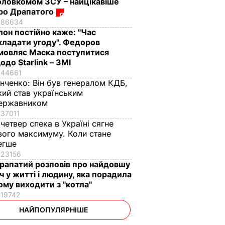
оловкомом ЗСУ – найцікавіше
ро Драпатого
86634
Ілон постійно каже: "Час
кладати угоду". Федоров
мовляє Маска поступитися
одо Starlink – ЗМІ
44661
інченко:
Він був генералом КДБ,
кий став українським
ержавником
37011
 четвер спека в Україні сягне
вого максимуму. Коли стане
егше
23156
рапатий розповів про найдовшу
іч у житті і людину, яка порадила
ому виходити з "котла"
19742
НАЙПОПУЛЯРНІШЕ