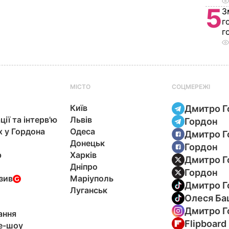
5
З
г
г
МІСТО
СОЦМЕРЕЖІ
Київ
Дмитро Г
ції та інтерв'ю
Львів
Гордон
х у Гордона
Одеса
Дмитро Г
Донецьк
Гордон
р
Харків
Дмитро Г
Дніпро
Гордон
зив
Маріуполь
Дмитро Г
Луганськ
Олеся Ба
Дмитро Г
ання
Flipboard
e-шоу