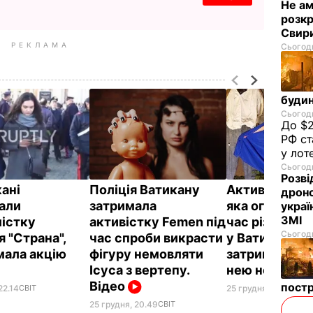
Не а
розкр
Свир
РЕКЛАМА
Сьогодн
будин
Сьогодн
До $2
РФ ст
у лот
Сьогодн
Розві
кані
Поліція Ватикану
Активістку F
дроно
али
затримала
яка оголилася
украї
ЗМІ
істку
активістку Femen під
час різдвяно
Сьогодн
 "Страна",
час спроби викрасти
у Ватикані,
мала акцію
фігуру немовляти
затримали, зв
Ісуса з вертепу.
нею немає – 
Відео
пост
22.14
СВІТ
25 грудня, 19.36
СВІТ
25 грудня, 20.49
СВІТ