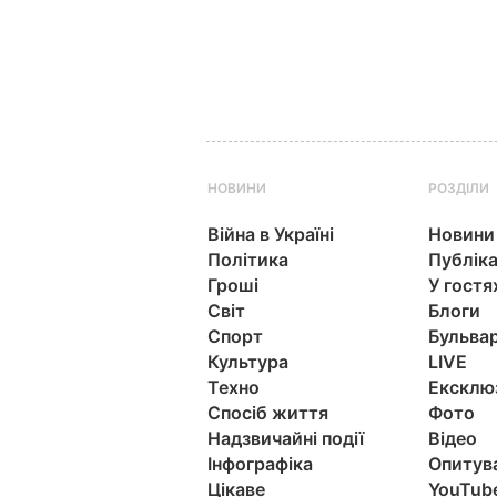
НОВИНИ
РОЗДІЛИ
Війна в Україні
Новини
Політика
Публіка
Гроші
У гостя
Світ
Блоги
Спорт
Бульва
Культура
LIVE
Техно
Ексклю
Спосіб життя
Фото
Надзвичайні події
Відео
Інфографіка
Опитув
Цікаве
YouTub