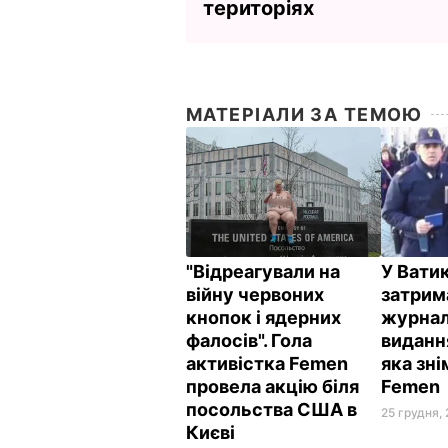
територіях
МАТЕРІАЛИ ЗА ТЕМОЮ
"Відреагували на
У Вати
війну червоних
затрим
кнопок і ядерних
журнал
фалосів". Гола
видання
активістка Femen
яка зні
провела акцію біля
Femen
посольства США в
25 грудня, 
Києві