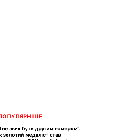
ПОПУЛЯРНІШЕ
Я не звик бути другим номером".
к золотий медаліст став