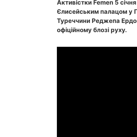
Активістки Femen 5 січня
Єлисейським палацом у П
Туреччини Реджепа Ердо
офіційному блозі руху.