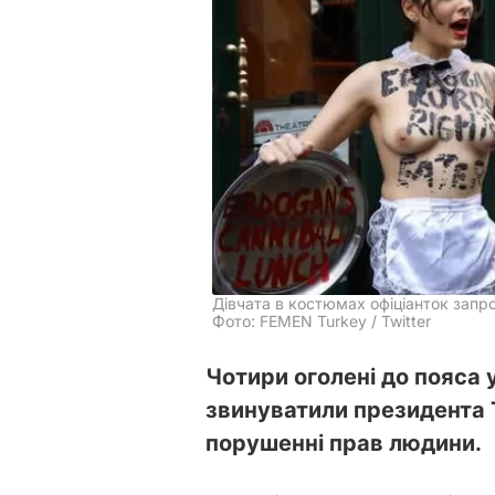
Дівчата в костюмах офіціанток запро
Фото: FEMEN Turkey / Twitter
Чотири оголені до пояса 
звинуватили президента
порушенні прав людини.