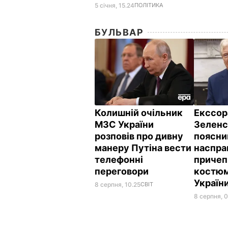
5 січня, 15.24
ПОЛІТИКА
БУЛЬВАР
Колишній очільник
Екссор
МЗС України
Зеленс
розповів про дивну
поясни
манеру Путіна вести
наспра
телефонні
причеп
переговори
костюм
Україн
8 серпня, 10.25
СВІТ
8 серпня, 0