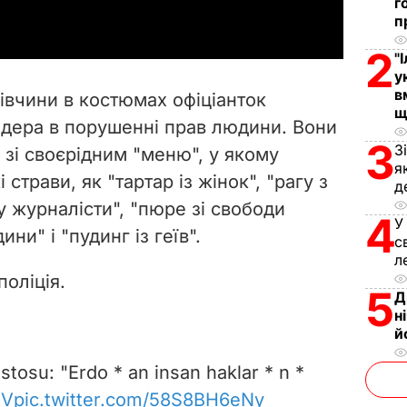
г
п
y
2
"
V
у
в
івчини в костюмах офіціанток
щ
i
ідера в порушенні прав людини. Вони
3
З
зі своєрідним "меню", у якому
d
я
страви, як "тартар із жінок", "рагу з
д
e
ру журналісти", "пюре зі свободи
4
У
ни" і "пудинг із геїв".
o
с
л
поліція.
5
Д
н
й
tosu: "Erdo * an insan haklar * n *
ZV
pic.twitter.com/58S8BH6eNy