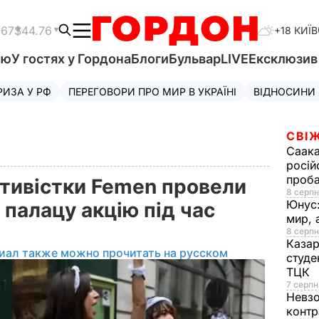
.67
$44.76
+18 КИЇВ
'ю
У гостях у Гордона
Блоги
Бульвар
LIVE
Ексклюзи
РИЗА У РФ
ПЕРЕГОВОРИ ПРО МИР В УКРАЇНІ
ВІДНОСИНИ
СВІЖ
Саака
росій
проб
активістки Femen провели
8 серпн
Юнус
 палацу акцію під час
мир, 
8 серпн
Казар
иал также можно прочитать на русском
студе
ТЦК
7 серпн
Невз
контр