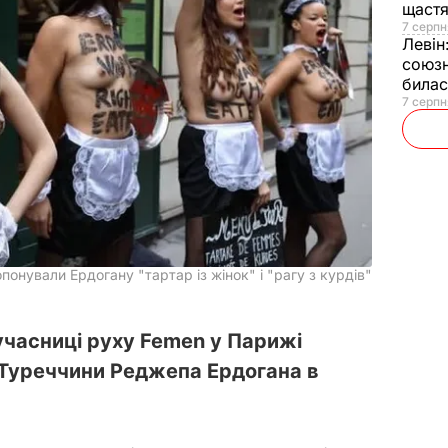
щаст
7 серпн
Левін
союзн
билас
7 серпн
понували Ердогану "тартар із жінок" і "рагу з курдів"
учасниці руху Femen у Парижі
 Туреччини Реджепа Ердогана в