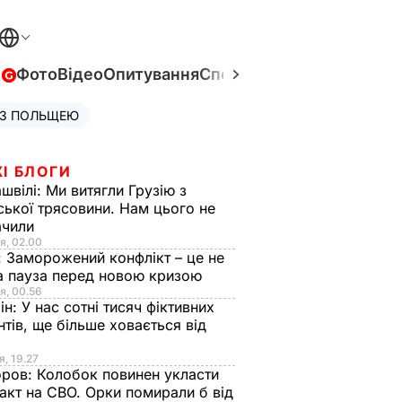
в
Фото
Відео
Опитування
Спецпроєкти
Війна в Укра
 З ПОЛЬЩЕЮ
І БЛОГИ
швілі:
Ми витягли Грузію з
ської трясовини. Нам цього не
ачили
я, 02.00
:
Заморожений конфлікт – це не
а пауза перед новою кризою
я, 00.56
ін:
У нас сотні тисяч фіктивних
нтів, ще більше ховається від
я, 19.27
оров:
Колобок повинен укласти
акт на СВО. Орки помирали б від