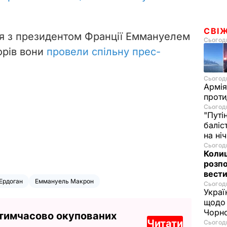
СВІ
ся з президентом Франції Еммануелем
Сьогодн
орів вони
провели спільну прес-
Сьогодн
Армія
проти
Сьогодн
"Путі
баліс
на ні
Сьогодн
Колиш
розпо
вести
Ердоган
Еммануель Макрон
Сьогодн
Украї
щодо 
Чорн
 тимчасово окупованих
Читати
Сьогодн