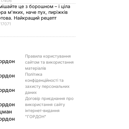
17406
мішайте це з борошном – і ціла
ора м'яких, наче пух, пиріжків
отова. Найкращий рецепт
17071
Правила користування
ордон
сайтом та використання
матеріалів
Політика
ордон
конфіденційності та
захисту персональних
ордон
даних
Договір приєднання про
ордон
використання сайту
інтернет-видання
цман
"ГОРДОН"
ордон