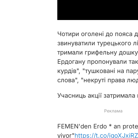
Чотири оголені до пояса д
звинуватили турецького л
тримали грифельну дошку 
Ердогану пропонували такі 
курдів", "тушковані на па
слова", "некруті права люди
Учасниць акції затримала 
FEMEN'den Erdo * an protes
yiyor"
https://t.co/igoXJxiR