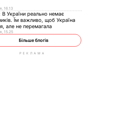
я
я, 16.13
:
В України реально немає
иків. Їм важливо, щоб Україна
я, але не перемагала
я, 15.25
Більше блогів
РЕКЛАМА