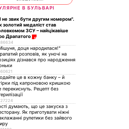
УЛЯРНЕ В БУЛЬВАРІ
Я не звик бути другим номером".
к золотий медаліст став
оловкомом ЗСУ – найцікавіше
ро Драпатого
86634
Мішуня, доця народилася!"
рапатий розповів, як уночі на
озиціях дізнався про народження
токо
"Дімка був наче
Гості думають, що
оньки
нормальний, поки не
це закуска з
60621
ероя
збухався". У мережу
ресторану. Як
одайте це в кожну банку – й
гірки під капроновою кришкою
потрапили знімки
приготувати ніжні
е перекиснуть. Рецепт без
Кабаєвої з
баклажанні
ВАР
терилізації
Медведєвим
рулетики без зайво
27224
жиру
7 серпня, 20.39
БУЛЬВАР
ості думають, що це закуска з
7 серпня, 20.16
БУЛЬВАР
есторану. Як приготувати ніжні
аклажанні рулетики без зайвого
иру