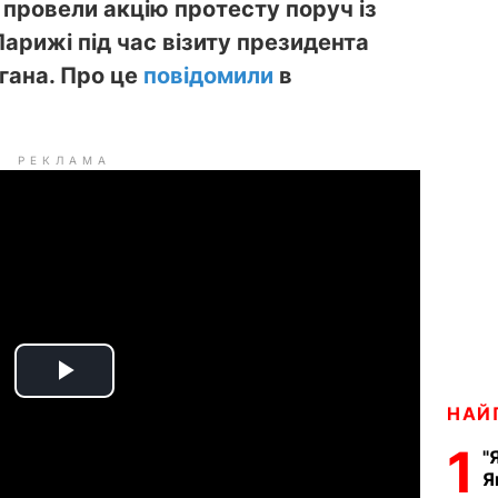
 провели акцію протесту поруч із
арижі під час візиту президента
гана. Про це
повідомили
в
РЕКЛАМА
P
НАЙ
l
1
"
Я
a