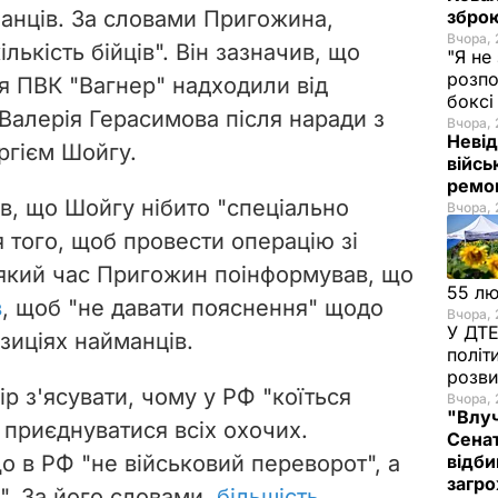
анців. За словами Пригожина,
зброю
Вчора, 
лькість бійців". Він зазначив, що
"Я не
розпо
 ПВК "Вагнер" надходили від
бокс
Валерія Герасимова після наради з
Вчора, 
Невід
ргієм Шойгу.
війсь
ремон
, що Шойгу нібито "спеціально
Вчора, 
 того, щоб провести операцію зі
який час Пригожин поінформував, що
55 л
в
, щоб "не давати пояснення" щодо
Вчора, 
У ДТЕ
зиціях найманців.
політ
розви
ір з'ясувати, чому у РФ "коїться
Вчора, 
"Влуч
 приєднуватися всіх охочих.
Сенат
о в РФ "не військовий переворот", а
відби
загро
". За його словами,
більшість