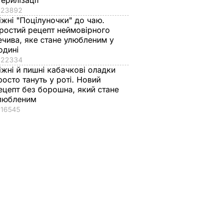
терилізації
23892
іжні "Поцілуночки" до чаю.
ростий рецепт неймовірного
ечива, яке стане улюбленим у
одині
22334
іжні й пишні кабачкові оладки
росто тануть у роті. Новий
ецепт без борошна, який стане
любленим
16545