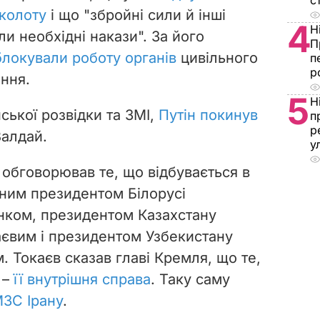
с
аколоту
і що "збройні сили й інші
4
Н
ли необхідні накази". За його
П
блокували роботу органів
цивільного
п
р
іння.
5
Н
ської розвідки та ЗМІ,
Путін покинув
п
р
Валдай.
у
 обговорював те, що відбувається в
ним президентом Білорусі
ком, президентом Казахстану
євим і президентом Узбекистану
 Токаєв сказав главі Кремля, що те,
 –
її внутрішня справа
. Таку саму
ЗС Ірану
.