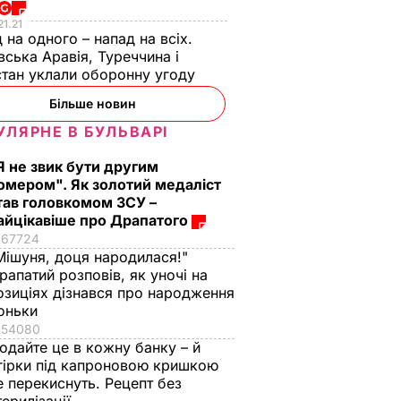
21.21
 на одного – напад на всіх.
вська Аравія, Туреччина і
тан уклали оборонну угоду
Більше новин
УЛЯРНЕ В БУЛЬВАРІ
Я не звик бути другим
омером". Як золотий медаліст
тав головкомом ЗСУ –
айцікавіше про Драпатого
67724
Мішуня, доця народилася!"
рапатий розповів, як уночі на
озиціях дізнався про народження
оньки
54080
одайте це в кожну банку – й
гірки під капроновою кришкою
е перекиснуть. Рецепт без