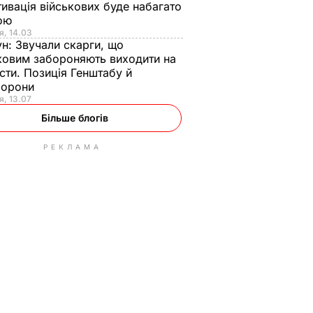
ивація військових буде набагато
ою
я, 14.03
ун:
Звучали скарги, що
ковим забороняють виходити на
сти. Позиція Генштабу й
борони
я, 13.07
Більше блогів
РЕКЛАМА