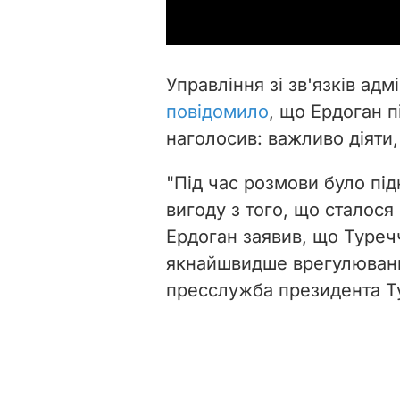
Управління зі зв'язків ад
повідомило
, що Ердоган п
наголосив: важливо діяти
"
Під час розмови було під
вигоду з того, що сталося 
Ердоган заявив, що Туречч
якнайшвидше врегулювання
пресслужба президента Т