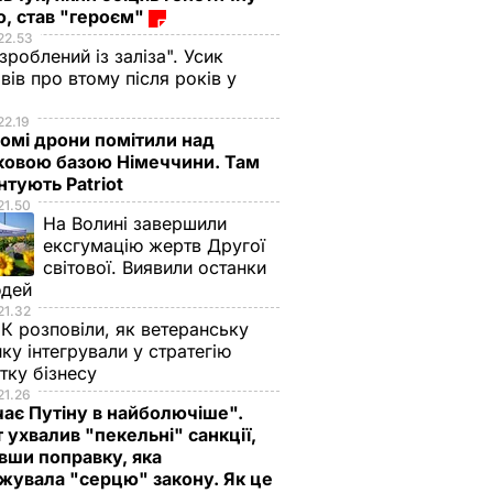
, став "героєм"
22.53
 зроблений із заліза". Усик
вів про втому після років у
і
22.19
омі дрони помітили над
ковою базою Німеччини. Там
тують Patriot
21.50
На Волині завершили
ексгумацію жертв Другої
світової. Виявили останки
юдей
21.32
К розповіли, як ветеранську
ику інтегрували у стратегію
тку бізнесу
21.26
ає Путіну в найболючіше".
 ухвалив "пекельні" санкції,
вши поправку, яка
жувала "серцю" закону. Як це