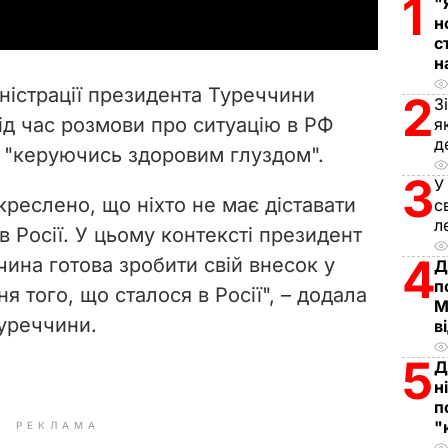
1
"
y
н
с
н
V
міністрації президента Туреччини
2
З
i
ід час розмови про ситуацію в РФ
я
д
, "керуючись здоровим глуздом".
d
3
У
e
креслено, що ніхто не має діставати
с
л
в Росії. У цьому контексті президент
o
4
ина готова зробити свій внесок у
Д
п
 того, що сталося в Росії", – додала
М
уреччини.
в
5
Д
н
п
"
РЕКЛАМА