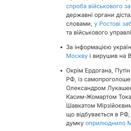
спроба військового з
державні органи діста
словами,
у Ростові за
та військового управл
За інформацією україн
Москву
і вирушив на 
Окрім Ердогана, Путін
РФ, із самопроголоше
Олександром Лукашен
Касим-Жомартом Тока
Шавкатом Мірзійоєвим.
що відбувається в РФ,
думку
оприлюднило М