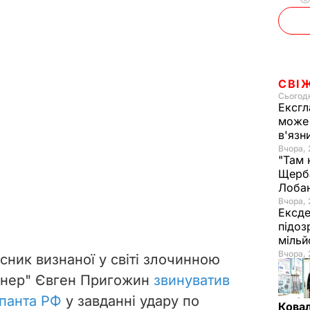
СВІ
Сьогодн
Ексгл
може 
в'язн
Вчора, 
"Там 
Щерба
Лоба
Вчора, 
Ексде
підоз
мільй
Вчора, 
сник визнаної у світі злочинною
гнер" Євген Пригожин
звинуватив
упанта РФ
у завданні удару по
Ковал