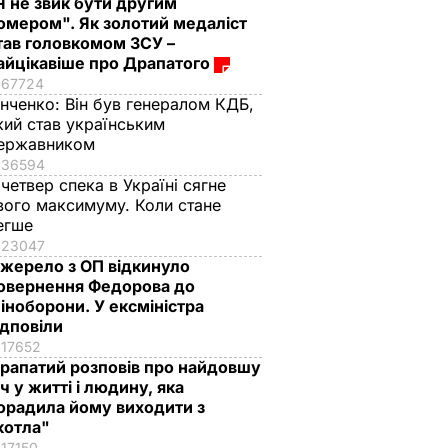
Я не звик бути другим
омером". Як золотий медаліст
тав головкомом ЗСУ –
айцікавіше про Драпатого
67724
інченко:
Він був генералом КДБ,
кий став українським
ержавником
36594
 четвер спека в Україні сягне
вого максимуму. Коли стане
егше
23047
жерело з ОП відкинуло
овернення Федорова до
іноборони. У ексміністра
ідповіли
17652
рапатий розповів про найдовшу
іч у житті і людину, яка
орадила йому виходити з
котла"
17150