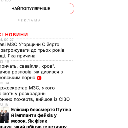
НАЙПОПУЛЯРНІШЕ
РЕКЛАМА
ЖІ НОВИНИ
і, 00.27
аві МЗС Угорщини Сійярто
загрожувати до трьох років
иці. Яка причина
23.46
кричать, свавілля, кров".
чов розповів, як дивився з
новським порно
23.34
ржсекретар МЗС, якого
рюють у розкраданні
онних пожертв, вийшов із СІЗО
23.18
Еліксир безсмертя Путіна
й імпланти фейків у
мозок. Як фізик
ьчук, який обіцяв генетичну