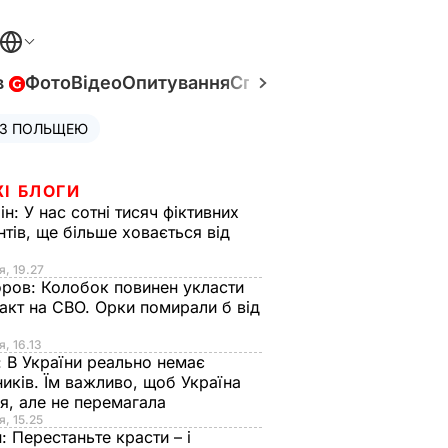
в
Фото
Відео
Опитування
Спецпроєкти
Війна в Укр
 З ПОЛЬЩЕЮ
ЖІ БЛОГИ
ін:
У нас сотні тисяч фіктивних
нтів, ще більше ховається від
я, 19.27
оров:
Колобок повинен укласти
акт на СВО. Орки помирали б від
я
я, 16.13
:
В України реально немає
иків. Їм важливо, щоб Україна
я, але не перемагала
я, 15.25
н:
Перестаньте красти – і