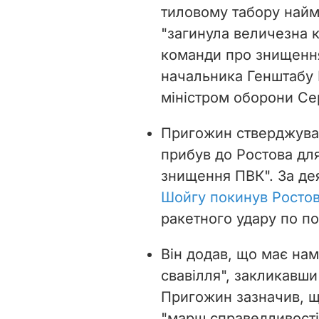
тиловому табору найм
"загинула величезна кі
команди про знищення
начальника Генштабу 
міністром оборони Се
Пригожин стверджував
прибув до Ростова для
знищення ПВК". За де
Шойгу покинув Росто
ракетного удару по по
Він додав, що має нам
свавілля", закликавши
Пригожин зазначив, щ
"марш справедливості