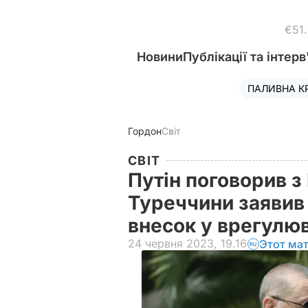
€51
Новини
Публікації та інтерв
ПАЛИВНА К
Гордон
Світ
СВІТ
Путін поговорив з
Туреччини заявив 
внесок у врегулюв
24 червня 2023, 19.16
Этот ма