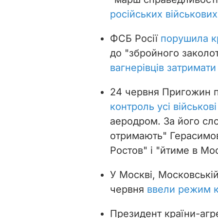
російських військови
ФСБ Росії
порушила к
до "збройного заколот
вагнерівців затримати
24 червня Пригожин п
контроль усі військов
аеродром. За його сло
отримають" Герасимов
Ростов" і "йтиме в Мо
У Москві, Московській
червня
ввели режим к
Президент країни-агр