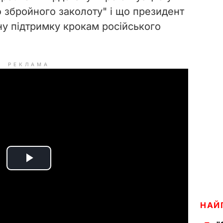
ою збройного заколоту" і що президент
у підтримку крокам російського
РЕКЛАМА
P
l
НАЙ
a