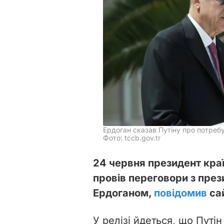
Ердоган сказав Путіну про потреб
Фото: tccb.gov.tr
24 червня президент кра
провів переговори з пр
Ердоганом,
повідомив
са
У релізі йдеться, що Путі