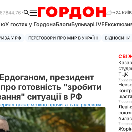
.67
$44.76
+24 КИЇВ
'ю
У гостях у Гордона
Блоги
Бульвар
LIVE
Ексклюзи
РИЗА У РФ
ПЕРЕГОВОРИ ПРО МИР В УКРАЇНІ
ВІДНОСИНИ
СВІ
Казар
студе
ТЦК
 Ердоганом, президент
7 серпн
Невз
про готовність "зробити
контр
ання" ситуації в РФ
щаст
7 серпн
териал также можно прочитать на русском
Левін
союзн
билас
7 серпн
Жорі