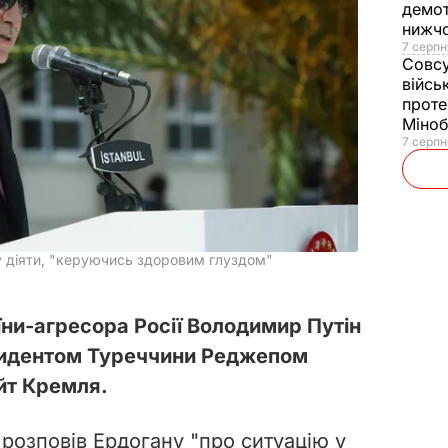
демот
нижч
7 серпн
Совс
війсь
проте
Міно
7 серпн
у діяти, "керуючись здоровим глуздом"
їни-агресора Росії Володимир Путін
езидентом Туреччини Реджепом
йт Кремля.
н розповів Ердогану "про ситуацію у