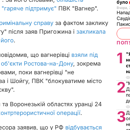
було
х
"гаряче підтримує"
ПВК "Вагнер".
Вчора, 
Напад
Сауді
римінальну справу
за фактом заклику
Пакис
у" після заяв Пригожина і
закликала
 його
.
ПОП
1
"
овідомив, що вагнерівці
взяли під
н
і об'єкти Ростова-на-Дону
, зокрема
с
н
вами, поки вагнерівці "не
а і Шойгу, ПВК "блокуватиме місто
2
"
скву".
Д
п
д
 та Воронезькій областях уранці 24
3
онтртерористичної операції
.
Д
о
н
есора заявив, що
у РФ
відбувається