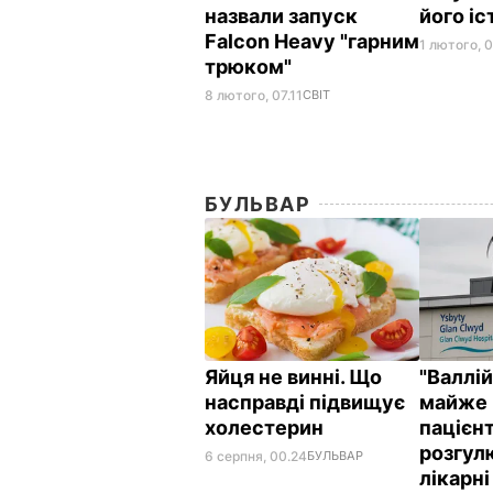
назвали запуск
його іс
Falcon Heavy "гарним
1 лютого, 
трюком"
8 лютого, 07.11
СВІТ
БУЛЬВАР
Яйця не винні. Що
"Валлі
насправді підвищує
майже 
холестерин
пацієнт
розгул
6 серпня, 00.24
БУЛЬВАР
лікарні