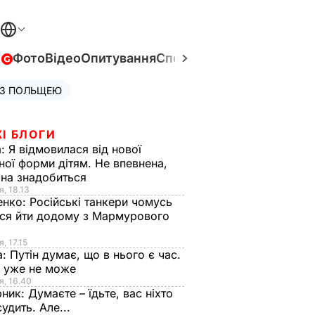
в
Фото
Відео
Опитування
Спецпроєкти
Війна в Укра
 З ПОЛЬЩЕЮ
І БЛОГИ
а:
Я відмовилася від нової
ної форми дітям. Не впевнена,
на знадобиться
я, 18.13
енко:
Російські танкери чомусь
ся йти додому з Мармурового
, 17.15
а:
Путін думає, що в нього є час.
Ф уже не може
я, 16.40
рник:
Думаєте – їдьте, вас ніхто
судить. Але...