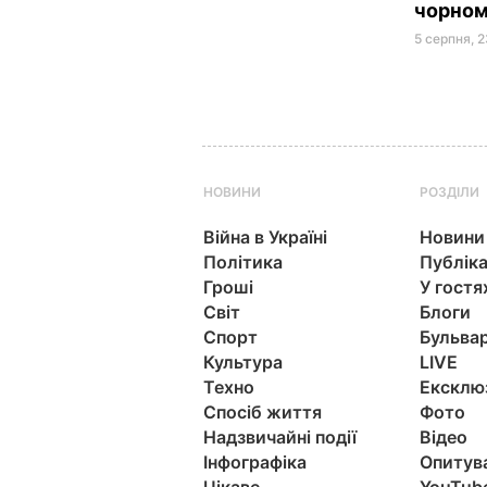
чорном
5 серпня, 
НОВИНИ
РОЗДІЛИ
Війна в Україні
Новини
Політика
Публіка
Гроші
У гостя
Світ
Блоги
Спорт
Бульва
Культура
LIVE
Техно
Ексклю
Спосіб життя
Фото
Надзвичайні події
Відео
Інфографіка
Опитув
Цікаве
YouTub