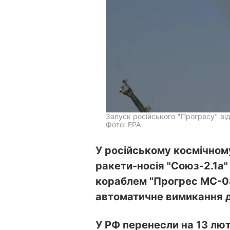
Запуск російського "Прогресу" ві
Фото: ЕРА
У російському космічному
ракети-носія "Союз-2.1а
кораблем "Прогрес МС-0
автоматичне вимикання д
У РФ перенесли
на 13 лю