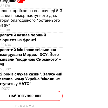
онеділка
33178
оловік проїхав на велосипеді 5,3
ис. км і помер наступного дня.
сторія благодійного "останнього
аїзду"
30518
рапатий назвав перший
ріоритет на фронті
29436
рапатий ініціював звільнення
омандувача Медсил ЗСУ. Його
азивали "людиною Сирського" –
МІ
28302
12 років слухав казки". Залужний
ояснив, чому Україна "ніколи не
ступить у НАТО"
19377
НАЙПОПУЛЯРНІШЕ
РЕКЛАМА