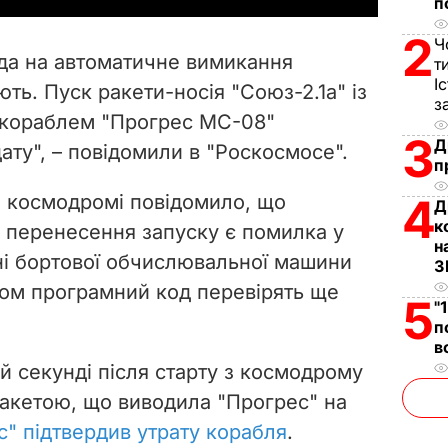
п
V
2
Ч
да на автоматичне вимикання
т
i
І
ють. Пуск ракети-носія "Союз-2.1а" із
з
 кораблем "Прогрес МС-08"
d
3
Д
ату", – повідомили в "Роскосмосе".
п
e
 космодромі повідомило, що
4
Д
o
к
 перенесення запуску є помилка у
н
і бортової обчислювальної машини
З
том програмний код перевірять ще
5
"
п
в
-й секунді після старту з космодрому
 ракетою, що виводила "Прогрес" на
" підтвердив утрату корабля
.