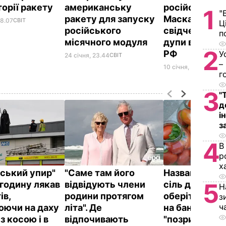
торії ракету
американську
російських З
1
"
ракету для запуску
Маска – най
08.07
СВІТ
Ц
російського
свідчення гл
п
місячного модуля
дупи в космо
2
РФ
У
24 січня, 23.44
СВІТ
–
10 січня, 17.40
СВІТ
г
3
"
д
і
з
4
В
р
х
йський упир"
"Саме там його
Названа най
5
годину лякав
відвідують члени
сіль для конс
Н
ів,
родини протягом
оберіть її – і
з
ч
юючи на даху
літа". Де
на банках не
 з косою і в
відпочивають
"позриває"