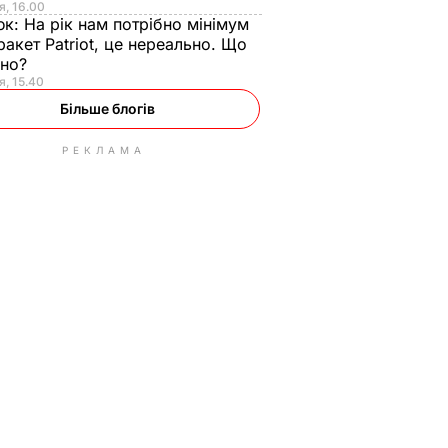
я, 16.00
юк:
На рік нам потрібно мінімум
ракет Patriot, це нереально. Що
ьно?
я, 15.40
Більше блогів
РЕКЛАМА