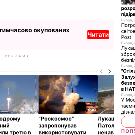
розро
підір
Вчора, 
Погро
 тимчасово окупованих
світо
Читати
Post
Вчора, 
Лукаш
зброю
РЕКЛАМА
безпі
Вчора, 
"Стіл
Залуж
безпе
в НА
Вчора, 
У Мос
таємн
дізна
модрому
"Роскосмос"
Лукашевич:
ний
запропонував
Патологічна
ПОП
или третю в
використовувати
ненависть