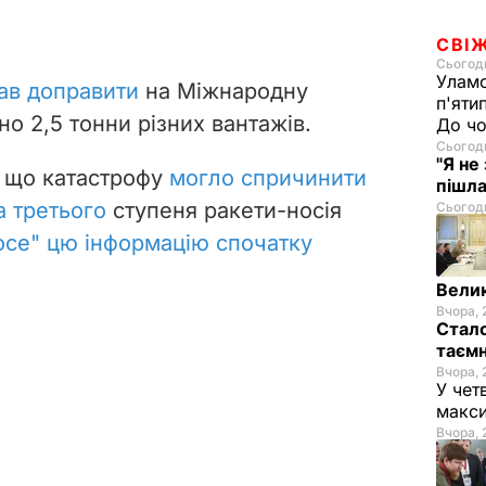
СВІ
Сьогодн
Уламо
ав доправити
на Міжнародну
п'яти
о 2,5 тонни різних вантажів.
До чо
Сьогодн
"Я не
, що катастрофу
могло спричинити
пішла
а третього
ступеня ракети-носія
Сьогодн
осе" цю інформацію спочатку
Велик
Вчора, 
Стало
таємн
Вчора, 
У чет
макси
Вчора, 