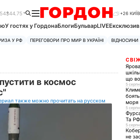
.54
$44.75
+26 КИЇВ
'ю
У гостях у Гордона
Блоги
Бульвар
LIVE
Ексклюзи
РИЗА У РФ
ПЕРЕГОВОРИ ПРО МИР В УКРАЇНІ
ВІДНОСИНИ
СВІЖ
Яров
шкіль
що во
апустити в космос
5 серпн
Клим
с"
боять
ериал также можно прочитать на русском
моря
5 серпня
Фурс
Та Р
5 серпн
Кобе
не за