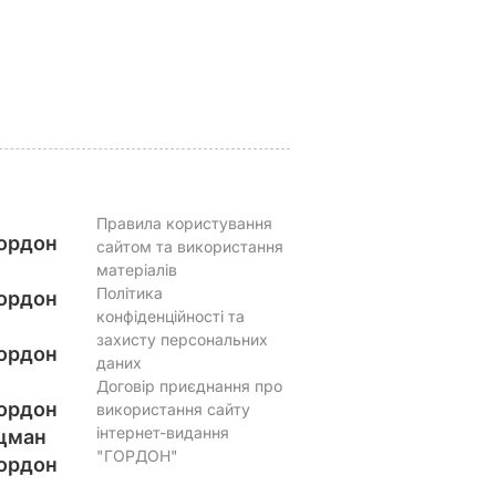
їхати
точними
ВАР
пропорціями
5 серпня, 17.43
БУЛЬВАР
5 серпня, 16.39
БУЛЬВАР
Правила користування
ордон
сайтом та використання
матеріалів
Політика
ордон
конфіденційності та
захисту персональних
ордон
даних
Договір приєднання про
ордон
використання сайту
інтернет-видання
цман
"ГОРДОН"
ордон