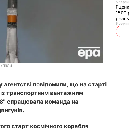
5 серпн
Яцен
1500 
реал
5 серпн
дклали
 агентстві повідомили, що на старті
" із транспортним вантажним
8" спрацювала команда на
вигунів.
того
старт космічного корабля