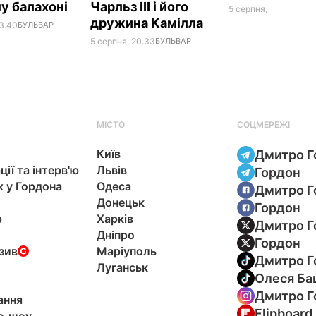
у балахоні
Чарльз III і його
5 серпня, 19.25
БУЛЬ
дружина Камілла
23.40
БУЛЬВАР
5 серпня, 20.33
БУЛЬВАР
МІСТО
СОЦМЕРЕЖІ
Київ
Дмитро Г
ції та інтерв'ю
Львів
Гордон
х у Гордона
Одеса
Дмитро Г
Донецьк
Гордон
р
Харків
Дмитро Г
Дніпро
Гордон
зив
Маріуполь
Дмитро Г
Луганськ
Олеся Ба
Дмитро Г
ання
Flipboard
e-шоу