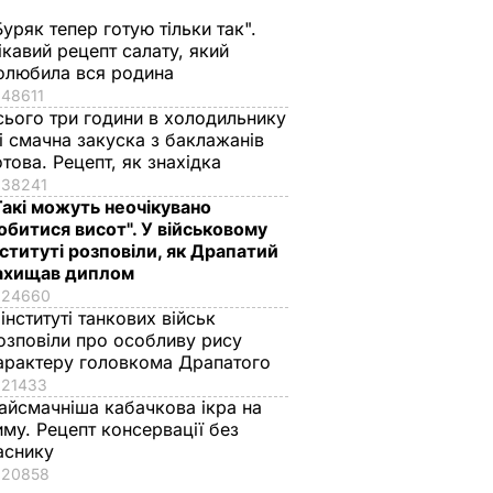
МІ до
"Союзу" через
запуском супутник
Буряк тепер готую тільки так".
краще
переплутані
для Анголи
ікавий рецепт салату, який
ибокої
космодроми
28 грудня, 08.39
СВІТ
олюбила вся родина
навтиці
48611
30 грудня, 16.18
СВІТ
сього три години в холодильнику
 і смачна закуска з баклажанів
отова. Рецепт, як знахідка
38241
Такі можуть неочікувано
обитися висот". У військовому
нституті розповіли, як Драпатий
ахищав диплом
24660
 інституті танкових військ
озповіли про особливу рису
арактеру головкома Драпатого
краща
Марія Бурмака: Нам
Ніжні бельгійські
21433
ервації,
кажуть, що буде
вафлі із
айсмачніша кабачкова ікра на
 кришки
важка зима, і я не
кисломолочного
иму. Рецепт консервації без
аснику
знаю, що робити, бо в
сиру – ідеальні для
20858
мене немає куди
чаювання. Рецепт з