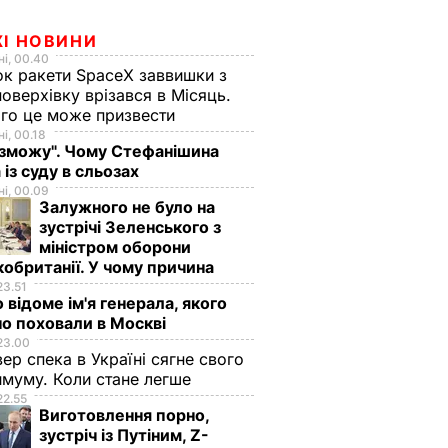
ЖІ НОВИНИ
і, 00.40
к ракети SpaceX заввишки з
поверхівку врізався в Місяць.
го це може призвести
і, 00.18
 зможу". Чому Стефанішина
 із суду в сльозах
і, 00.09
Залужного не було на
зустрічі Зеленського з
міністром оборони
обританії. У чому причина
23.51
 відоме ім'я генерала, якого
о поховали в Москві
23.00
вер спека в Україні сягне свого
муму. Коли стане легше
22.55
Виготовлення порно,
зустріч із Путіним, Z-