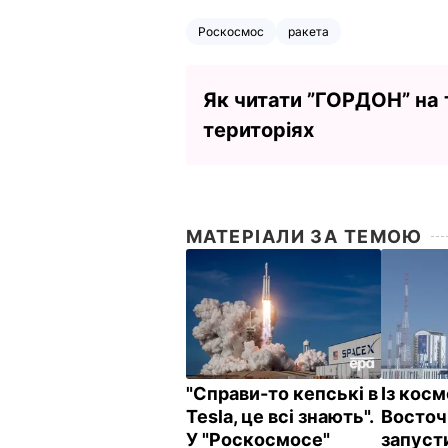
Роскосмос
ракета
Як читати ”ГОРДОН” на
територіях
МАТЕРІАЛИ ЗА ТЕМОЮ
"Справи-то кепські в
Із кос
Tesla, це всі знають".
Восточ
У "Роскосмосе"
запуст