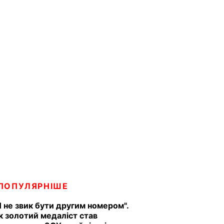
ПОПУЛЯРНІШЕ
Я не звик бути другим номером".
к золотий медаліст став