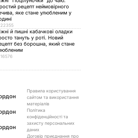
іжні "Поцілуночки" до чаю.
ніжні
професію обрав його
пиріжків готова.
ростий рецепт неймовірного
ечива, яке стане улюбленим у
син
Найкращий рецепт
одині
 зайвого
7 серпня, 19.28
БУЛЬВАР
7 серпня, 18.03
БУЛЬВАР
22355
іжні й пишні кабачкові оладки
ВАР
росто тануть у роті. Новий
ецепт без борошна, який стане
любленим
16576
Правила користування
ордон
сайтом та використання
матеріалів
Політика
ордон
конфіденційності та
захисту персональних
ордон
даних
Договір приєднання про