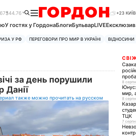
.67
$44.76
+23 КИЇВ
'ю
У гостях у Гордона
Блоги
Бульвар
LIVE
Ексклюзи
РИЗА У РФ
ПЕРЕГОВОРИ ПРО МИР В УКРАЇНІ
ВІДНОСИНИ
СВІЖ
Саака
росій
проб
вічі за день порушили
8 серпн
Юнус
р Данії
мир, 
ериал также можно прочитать на русском
8 серпн
Казар
студе
ТЦК
7 серпн
Невз
контр