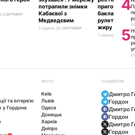
4
Н
потрапили знімки
приготувати 
П
п
Кабаєвої з
баклажанні
3.42
БУЛЬВАР
р
Медведєвим
рулетики без
жиру
7 серпня, 20.39
БУЛЬВАР
5
Н
7 серпня, 20.16
БУЛЬ
п
р
у
МІСТО
СОЦМЕРЕЖІ
Київ
Дмитро Г
ції та інтерв'ю
Львів
Гордон
х у Гордона
Одеса
Дмитро Г
Донецьк
Гордон
р
Харків
Дмитро Г
Дніпро
Гордон