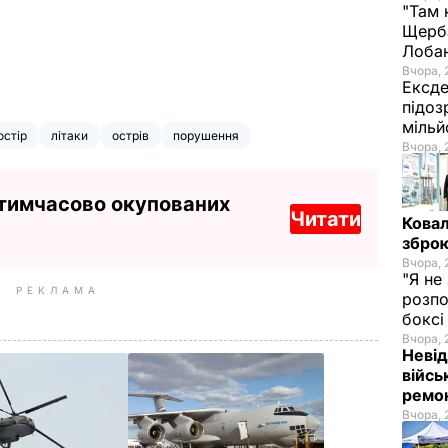
"Там 
Щерба
Лоба
Вчора, 
Ексде
підоз
мільй
остір
літаки
острів
порушення
Вчора, 
 тимчасово окупованих
Читати
Ковал
зброю
Вчора, 
"Я не
РЕКЛАМА
розпо
бокс
Вчора, 
Невід
війсь
ремон
Вчора, 