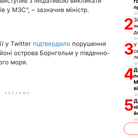
 виступив з ініціативою викликати
г
i
п
в у МЗС", – зазначив міністр.
2
d
З
я
д
e
3
ї у Twitter
підтвердило
порушення
У
o
с
айоні острова Борнгольм у південно-
л
ого моря.
4
Д
п
М
в
РЕКЛАМА
5
Д
н
й