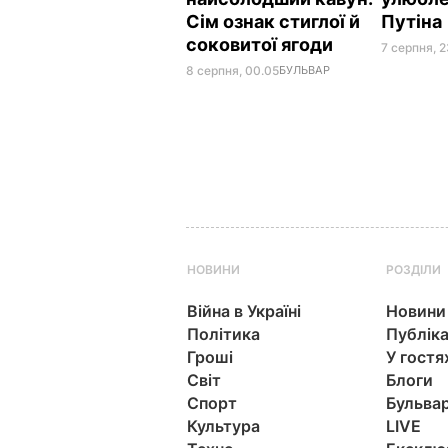
Сім ознак стиглої й
Путіна
соковитої ягоди
7 серпня, 2
8 серпня, 00.05
БУЛЬВАР
НОВИНИ
РОЗДІЛИ
Війна в Україні
Новини
Політика
Публіка
Гроші
У гостя
Світ
Блоги
Спорт
Бульва
Культура
LIVE