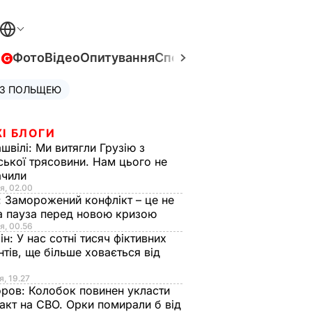
в
Фото
Відео
Опитування
Спецпроєкти
Війна в Укра
 З ПОЛЬЩЕЮ
І БЛОГИ
швілі:
Ми витягли Грузію з
ської трясовини. Нам цього не
ачили
я, 02.00
:
Заморожений конфлікт – це не
а пауза перед новою кризою
я, 00.56
ін:
У нас сотні тисяч фіктивних
нтів, ще більше ховається від
я, 19.27
оров:
Колобок повинен укласти
акт на СВО. Орки помирали б від