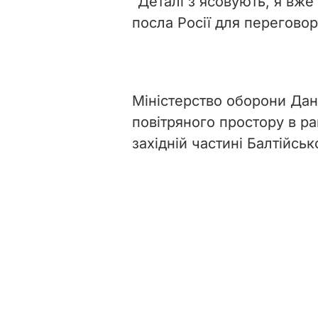
"Деталі з'ясовують, я вже
посла Росії для переговорі
Міністерство оборони Дані
повітряного простору в р
західній частині Балтійськ