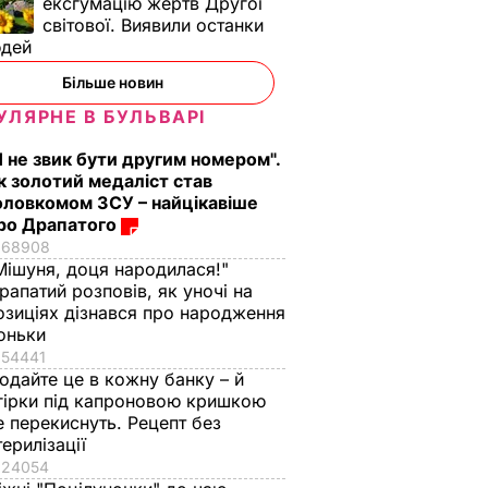
ексгумацію жертв Другої
світової. Виявили останки
юдей
Більше новин
УЛЯРНЕ В БУЛЬВАРІ
Я не звик бути другим номером".
к золотий медаліст став
оловкомом ЗСУ – найцікавіше
ро Драпатого
68908
Мішуня, доця народилася!"
рапатий розповів, як уночі на
озиціях дізнався про народження
оньки
54441
одайте це в кожну банку – й
гірки під капроновою кришкою
е перекиснуть. Рецепт без
ь, що
"Нічого нав'язувати
Змішайте це з
терилізації
не буду". Драпатий
борошном – і ціла
24054
к
розповів, яку
гора м'яких, наче пу