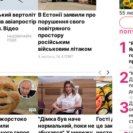
55 л
ький вертоліт
В Естонії заявили про
в авіапростір
порушення свого
. Відео
повітряного
ПОП
простору
,
НАДЗВИЧАЙНІ
ПОДІЇ
1
російським
"
військовим літаком
Я
г
4 лютого, 16.47
СВІТ
п
2
"
Д
п
д
3
Д
о
н
ї жорстоко
"Дімка був наче
Гості думают
с
или
нормальний, поки не
це закуска з
ного героя
збухався". У мережу
ресторану. Я