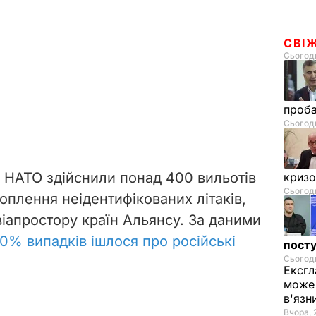
СВІ
Сьогодн
проб
Сьогодн
 НАТО здійснили понад 400 вильотів
криз
Сьогодн
оплення неідентифікованих літаків,
іапростору країн Альянсу. За даними
90% випадків ішлося про російські
посту
Сьогодн
Ексгл
може 
в'язн
Вчора, 