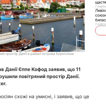
щаст
7 серпн
Левін
союзн
билас
7 серпн
ний простір Данії в районі острова Борнгольм
в Данії Єппе Кофод заявив, що 11
орушили повітряний простір Данії.
er.
осіян схожі на умисні, і заявив, що це