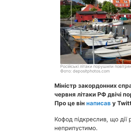
Російські літаки порушили повітря
Фото: depositphotos.com
Міністр закордонних спра
червня літаки РФ двічі п
Про це він
написав
у Twitt
Кофод підкреслив, що дії р
неприпустимо.