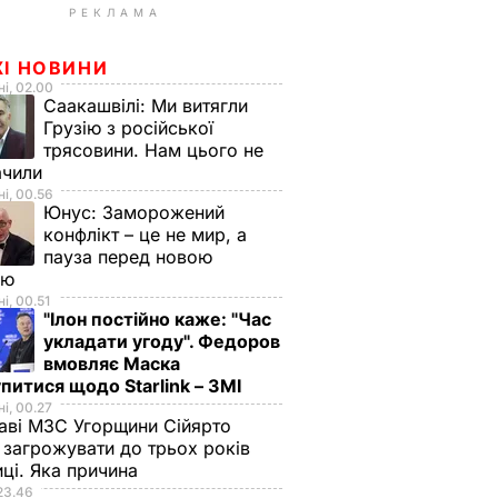
РЕКЛАМА
ЖІ НОВИНИ
і, 02.00
Саакашвілі:
Ми витягли
Грузію з російської
трясовини. Нам цього не
ачили
і, 00.56
Юнус:
Заморожений
конфлікт – це не мир, а
пауза перед новою
ою
і, 00.51
"Ілон постійно каже: "Час
укладати угоду". Федоров
вмовляє Маска
питися щодо Starlink – ЗМІ
і, 00.27
аві МЗС Угорщини Сійярто
загрожувати до трьох років
иці. Яка причина
23.46