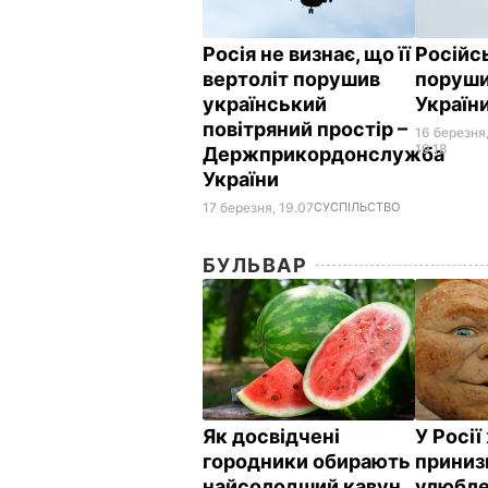
Росія не визнає, що її
Російс
вертоліт порушив
поруши
український
України
повітряний простір –
16 березня
19.18
Держприкордонслужба
України
17 березня, 19.07
СУСПІЛЬСТВО
БУЛЬВАР
Як досвідчені
У Росі
городники обирають
приниз
найсолодший кавун.
улюбле