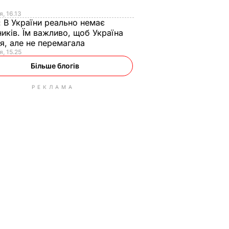
я
я, 16.13
:
В України реально немає
иків. Їм важливо, щоб Україна
я, але не перемагала
я, 15.25
Більше блогів
РЕКЛАМА