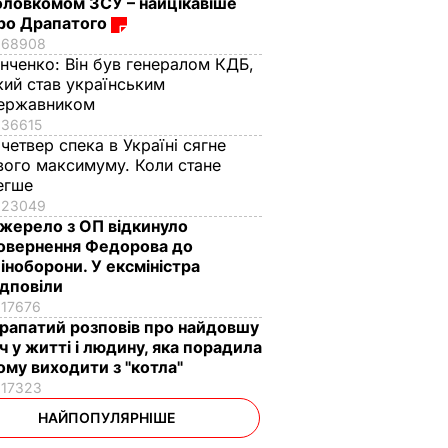
оловкомом ЗСУ – найцікавіше
ро Драпатого
68908
інченко:
Він був генералом КДБ,
кий став українським
ержавником
36615
 четвер спека в Україні сягне
вого максимуму. Коли стане
егше
23049
жерело з ОП відкинуло
овернення Федорова до
іноборони. У ексміністра
ідповіли
17676
рапатий розповів про найдовшу
іч у житті і людину, яка порадила
ому виходити з "котла"
17323
НАЙПОПУЛЯРНІШЕ