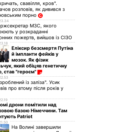
кричать, свавілля, кров".
чов розповів, як дивився з
новським порно
23.34
ржсекретар МЗС, якого
рюють у розкраданні
онних пожертв, вийшов із СІЗО
23.18
Еліксир безсмертя Путіна
й імпланти фейків у
мозок. Як фізик
ьчук, який обіцяв генетичну
, став "героєм"
22.53
 зроблений із заліза". Усик
вів про втому після років у
і
22.19
омі дрони помітили над
ковою базою Німеччини. Там
тують Patriot
21.50
На Волині завершили