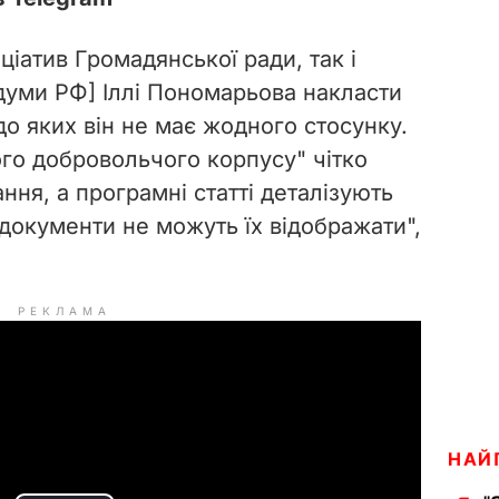
іціатив Громадянської ради, так і
думи РФ] Іллі Пономарьова накласти
до яких він не має жодного стосунку.
го добровольчого корпусу" чітко
ання, а програмні статті деталізують
і документи не можуть їх відображати",
РЕКЛАМА
НАЙ