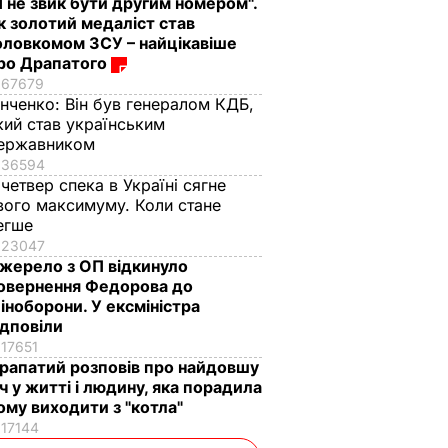
Я не звик бути другим номером".
к золотий медаліст став
оловкомом ЗСУ – найцікавіше
ро Драпатого
67679
інченко:
Він був генералом КДБ,
кий став українським
ержавником
36594
 четвер спека в Україні сягне
вого максимуму. Коли стане
егше
23047
жерело з ОП відкинуло
овернення Федорова до
іноборони. У ексміністра
ідповіли
17651
рапатий розповів про найдовшу
іч у житті і людину, яка порадила
ому виходити з "котла"
17144