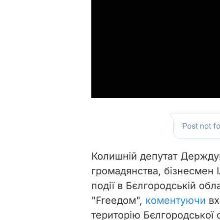
Колишній депутат Держдум
громадянства, бізнесмен 
події в Бєлгородській обла
"Freeдом",
коментуючи
вх
територію Бєлгородської о