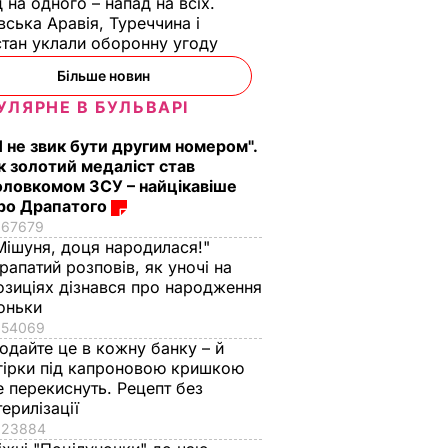
 на одного – напад на всіх.
вська Аравія, Туреччина і
тан уклали оборонну угоду
Більше новин
УЛЯРНЕ В БУЛЬВАРІ
Я не звик бути другим номером".
к золотий медаліст став
оловкомом ЗСУ – найцікавіше
ро Драпатого
67679
Мішуня, доця народилася!"
рапатий розповів, як уночі на
озиціях дізнався про народження
оньки
54069
одайте це в кожну банку – й
гірки під капроновою кришкою
е перекиснуть. Рецепт без
терилізації
23884