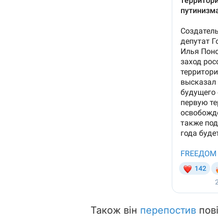
Також він
перепостив
пові