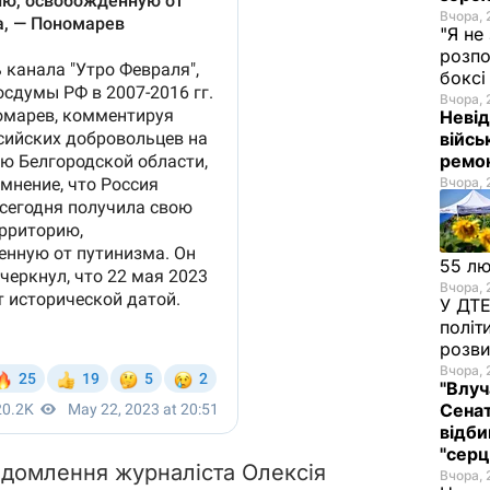
Вчора, 
"Я не
розпо
бокс
Вчора, 
Невід
війсь
ремон
Вчора, 
55 л
Вчора, 
У ДТЕ
політ
розви
Вчора, 
"Влуч
Сенат
відби
"серц
домлення журналіста Олексія
Вчора, 