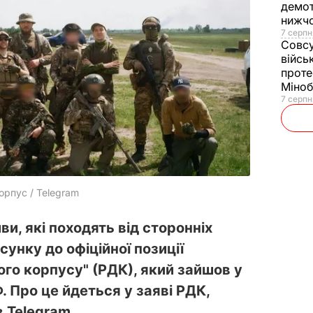
демот
нижч
7 серпн
Совс
війсь
проте
Міно
7 серпн
рпус / Telegram
иви, які походять від сторонніх
сунку до офіційної позиції
го корпусу" (РДК), який зайшов у
 Про це йдеться у заяві РДК,
в Telegram