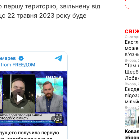
 першу територію, звільнену від
 що 22 травня 2023 року буде
СВІ
Сьогодн
Ексгл
може 
в'язн
Вчора, 
"Там 
Щерба
Лоба
Вчора, 
Ексде
підоз
мільй
Вчора, 
Ковал
зброю