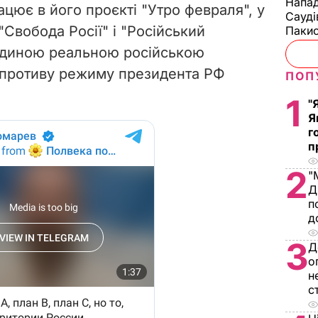
Напад
цює в його проєкті "
Утро февраля
", у
Сауді
"Свобода Росії" і "Російський
Пакис
єдиною реальною російською
спротиву режиму президента РФ
ПОП
1
"
Я
г
п
2
"
Д
п
д
3
Д
о
н
с