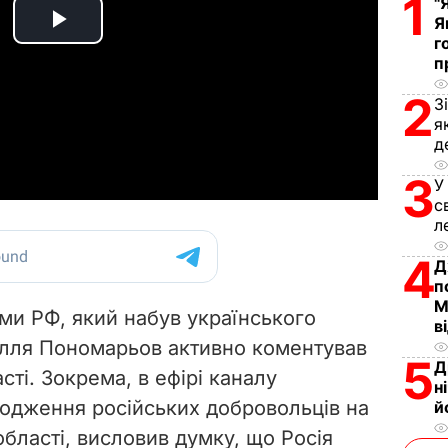
1
"
Я
P
г
п
l
2
З
я
a
д
y
3
У
с
V
л
4
i
Д
п
d
М
и РФ, який набув українського
в
Ілля Пономарьов активно коментував
e
5
Д
сті. Зокрема, в ефірі каналу
н
o
одження російських добровольців на
й
бласті, висловив думку, що Росія