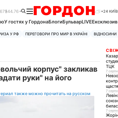
.67
$44.76
+24 КИЇВ
'ю
У гостях у Гордона
Блоги
Бульвар
LIVE
Ексклюзи
РИЗА У РФ
ПЕРЕГОВОРИ ПРО МИР В УКРАЇНІ
ВІДНОСИНИ
СВІЖ
Казар
студе
ТЦК
овольчий корпус" закликав
7 серпн
Невз
адати руки" на його
контр
щаст
7 серпн
териал также можно прочитать на русском
Левін
союзн
билас
7 серпн
Жорі