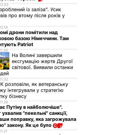
22.53
 зроблений із заліза". Усик
вів про втому після років у
і
22.19
омі дрони помітили над
ковою базою Німеччини. Там
тують Patriot
21.50
На Волині завершили
ексгумацію жертв Другої
світової. Виявили останки
юдей
21.32
К розповіли, як ветеранську
ику інтегрували у стратегію
тку бізнесу
21.26
ає Путіну в найболючіше".
 ухвалив "пекельні" санкції,
вши поправку, яка загрожувала
ю" закону. Як це було
21.21