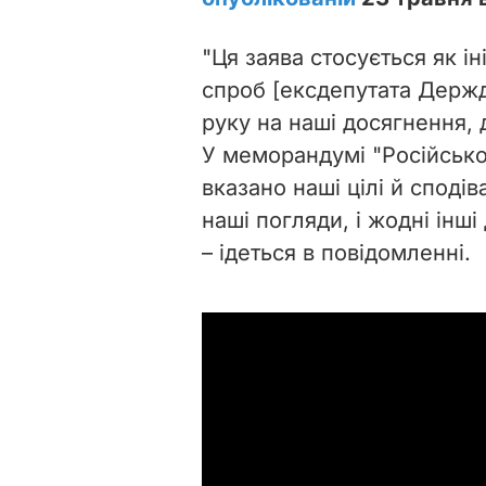
"Ця заява стосується як ін
спроб [ексдепутата Держ
руку на наші досягнення, 
У меморандумі "Російсько
вказано наші цілі й сподів
наші погляди, і жодні інш
– ідеться в повідомленні.