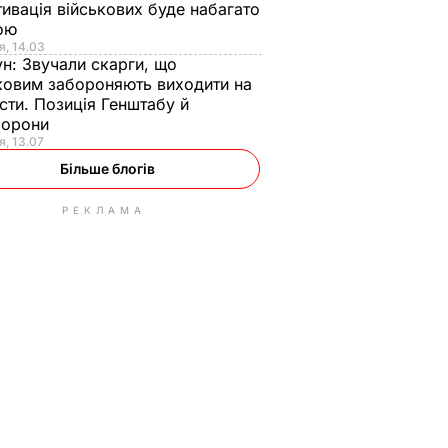
ивація військових буде набагато
ою
я, 14.03
ун:
Звучали скарги, що
ковим забороняють виходити на
сти. Позиція Генштабу й
борони
я, 13.07
Більше блогів
РЕКЛАМА