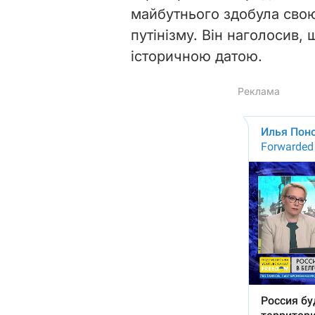
майбутнього здобула свою
путінізму. Він наголосив,
історичною датою.