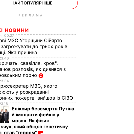
НАЙПОПУЛЯРНІШЕ
РЕКЛАМА
ЖІ НОВИНИ
і, 00.27
аві МЗС Угорщини Сійярто
загрожувати до трьох років
иці. Яка причина
23.46
кричать, свавілля, кров".
чов розповів, як дивився з
новським порно
23.34
ржсекретар МЗС, якого
рюють у розкраданні
онних пожертв, вийшов із СІЗО
23.18
Еліксир безсмертя Путіна
й імпланти фейків у
мозок. Як фізик
ьчук, який обіцяв генетичну
, став "героєм"