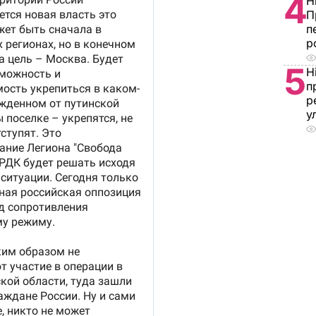
4
Н
П
п
р
5
Н
п
р
у