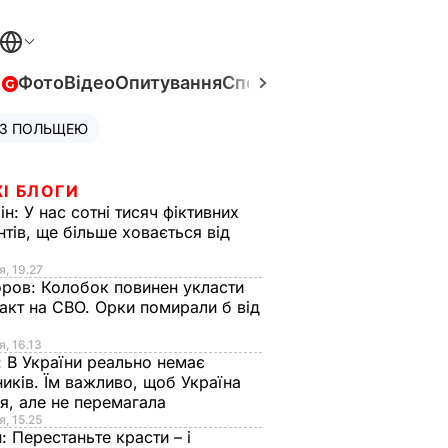
в
Фото
Відео
Опитування
Спецпроєкти
Війна в Укра
 З ПОЛЬЩЕЮ
І БЛОГИ
ін:
У нас сотні тисяч фіктивних
нтів, ще більше ховається від
я, 19.27
оров:
Колобок повинен укласти
акт на СВО. Орки помирали б від
я
я, 16.13
:
В України реально немає
иків. Їм важливо, щоб Україна
я, але не перемагала
я, 15.25
н:
Перестаньте красти – і