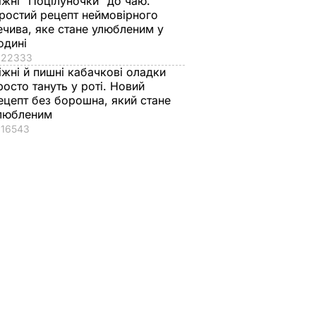
іжні "Поцілуночки" до чаю.
ростий рецепт неймовірного
ечива, яке стане улюбленим у
одині
22333
іжні й пишні кабачкові оладки
росто тануть у роті. Новий
ецепт без борошна, який стане
любленим
16543