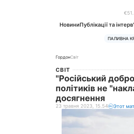
€51
Новини
Публікації та інтерв
ПАЛИВНА К
Гордон
Світ
СВІТ
"Російський добр
політиків не "накл
досягнення
23 травня 2023, 15.54
Этот ма