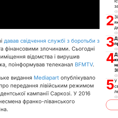
І
з
a
2
З
y
я
д
V
3
Д
зі
давав свідчення службі з боротьби з
п
i
та фінансовими злочинами. Сьогодні
4
Д
иміщення відомства і вирушив
d
к
ижа, поінформував телеканал
BFMTV
.
н
e
З
узьке видання
Mediapart
опублікувало
5
o
У
 про передання лівійським режимом
с
л
ентської кампанії Саркозі. У 2016
ізнесмена франко-ліванського
на.