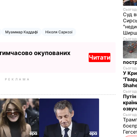
Сьогодн
Суд в
Сирс
"неди
Муаммар Каддафі
Ніколя Саркозі
Ширш
Сьогодн
 тимчасово окупованих
Читати
постр
Сьогодн
У Кр
"Гвар
РЕКЛАМА
Shahe
Сьогодн
Путін
країн
озвуч
Сьогодн
Трамп
боєпр
Гегс