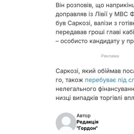
Він розповів, що наприкін
доправляв із Лівії у МВС 
був Саркозі, валізи з готі
передавав гроші главі каб
– особисто кандидату у п
Саркозі, який обіймав пос
го, також
перебуває під с
нелегального фінансування
низці випадків торгівлі вп
Автор
Редакція
"Гордон"