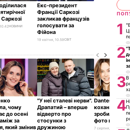
поділилася
Екс-президент
'ятирічної
Франції Саркозі
ПОП
 Саркозі
закликав французів
1
"
голосувати за
10.42
НОВИНИ
Ц
Фійона
п
19 квітня, 10.59
СВІТ
2
"
д
і
з
3
В
р
х
4
енко
"У неї сталеві нерви".
Dantes і його
Н
ла, чому
Драпатий – вперше
кохана Непра
П
п
ає до осені
відверто про
зробили ром
р
заміж за
стосунки з
фото в ліфті 
я, який змінив
дружиною
7 серпня, 10.20
БУЛЬ