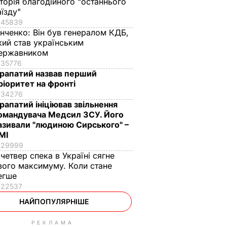
сторія благодійного "останнього
аїзду"
45839
інченко:
Він був генералом КДБ,
кий став українським
ержавником
35776
рапатий назвав перший
ріоритет на фронті
34276
рапатий ініціював звільнення
омандувача Медсил ЗСУ. Його
азивали "людиною Сирського" –
МІ
29999
 четвер спека в Україні сягне
вого максимуму. Коли стане
егше
22537
НАЙПОПУЛЯРНІШЕ
РЕКЛАМА