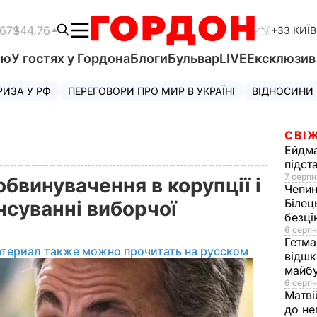
.67
$44.76
+33 КИЇВ
'ю
У гостях у Гордона
Блоги
Бульвар
LIVE
Ексклюзи
РИЗА У РФ
ПЕРЕГОВОРИ ПРО МИР В УКРАЇНІ
ВІДНОСИНИ
СВІЖ
Ейдм
підст
7 серпн
обвинувачення в корупції і
Чепи
Білец
нсуванні виборчої
безц
6 серпн
Гетма
атериал также можно прочитать на русском
відшк
майбу
6 серпн
Матві
до не