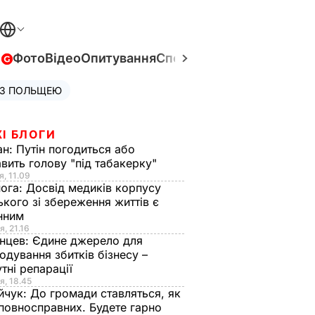
в
Фото
Відео
Опитування
Спецпроєкти
Війна в Укра
 З ПОЛЬЩЕЮ
І БЛОГИ
ан:
Путін погодиться або
авить голову "під табакерку"
я, 11.09
нога:
Досвід медиків корпусу
ького зі збереження життів є
інним
я, 21.16
нцев:
Єдине джерело для
одування збитків бізнесу –
тні репарації
я, 18.45
йчук:
До громади ставляться, як
повносправних. Будете гарно