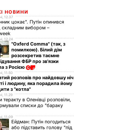
ЖІ НОВИНИ
і, 12.37
нник цокає". Путін опинився
 складним вибором –
week
і, 12.24
"Oxferd Comma" (так, з
помилкою). Білий дім
розсекретив таємне
ідування ФБР про зв'язки
а з Росією
і, 11.50
тий розповів про найдовшу ніч
ті і людину, яка порадила йому
ити з "котла"
і, 11.29
и теракту в Оленівці розповіли,
рмували списки до "бараку
і, 11.09
Ейдман:
Путін погодиться
або підставить голову "під