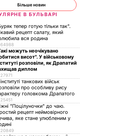
Більше новин
УЛЯРНЕ В БУЛЬВАРІ
Буряк тепер готую тільки так".
ікавий рецепт салату, який
олюбила вся родина
64988
Такі можуть неочікувано
обитися висот". У військовому
нституті розповіли, як Драпатий
ахищав диплом
27971
 інституті танкових військ
озповіли про особливу рису
арактеру головкома Драпатого
25451
 нова
П'ять хвилин – і
Уся родина
іжні "Поцілуночки" до чаю.
вда
хрусткі гарячі
проситиме добавки
ростий рецепт неймовірного
ечива, яке стане улюбленим у
античне
бутерброди з
а аромат стоятиме
одині
втрьох
тягучим сиром
на весь дім. Рецепт
20849
готові. Рецепт
оджахурі –
ВАР