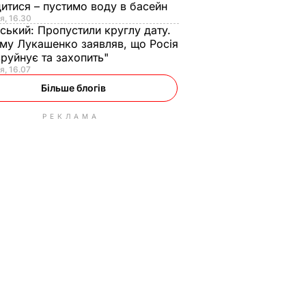
итися – пустимо воду в басейн
я, 16.30
ський:
Пропустили круглу дату.
ому Лукашенко заявляв, що Росія
зруйнує та захопить"
я, 16.07
Більше блогів
РЕКЛАМА