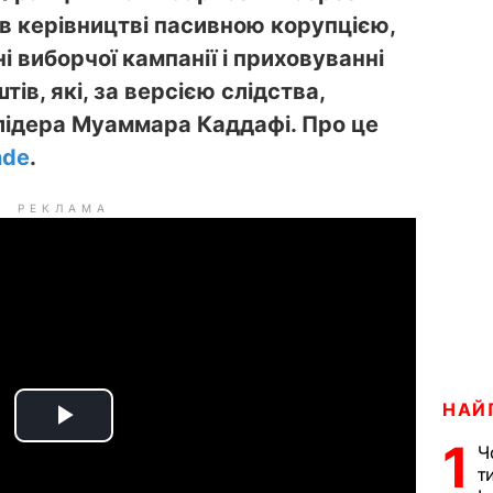
в керівництві пасивною корупцією,
 виборчої кампанії і приховуванні
ів, які, за версією слідства,
 лідера Муаммара Каддафі. Про це
nde
.
РЕКЛАМА
НАЙ
P
1
Ч
т
l