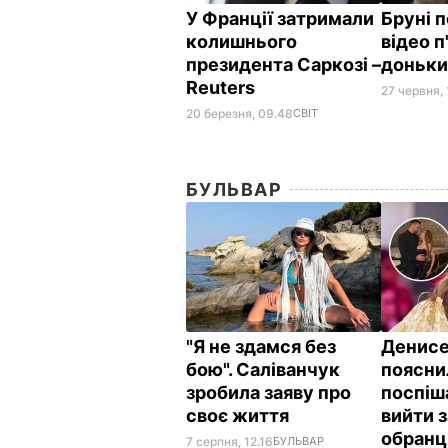
У Франції затримали
Бруні 
колишнього
відео п
президента Саркозі –
доньки
Reuters
27 червня, 
20 березня, 09.48
СВІТ
БУЛЬВАР
"Я не здамся без
Денис
бою". Саліванчук
поясни
зробила заяву про
поспіш
своє життя
вийти 
обранц
7 серпня, 12.16
БУЛЬВАР