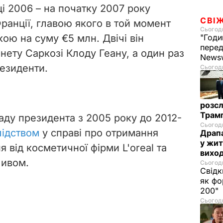
ці 2006 – на початку 2007 року
СВІ
Франції, главою якого в той момент
Сьогодн
вкою на суму €5 млн. Двічі він
"Годи
перед
інету Саркозі Клоду Геану, а один раз
News
резиденти.
Сьогодн
розсл
Трамп
аду президента з 2005 року до 2012-
Сьогодн
лідством
у справі про отримання
Драпа
у жит
 від косметичної фірми L'oreal та
виход
ливом.
Сьогодн
Свідк
як фо
200"
Сьогодн