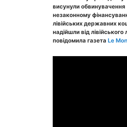
висунули обвинувачення 
незаконному фінансуванні
лівійських державних кошт
надійшли від лівійського
повідомила газета
Le Mo