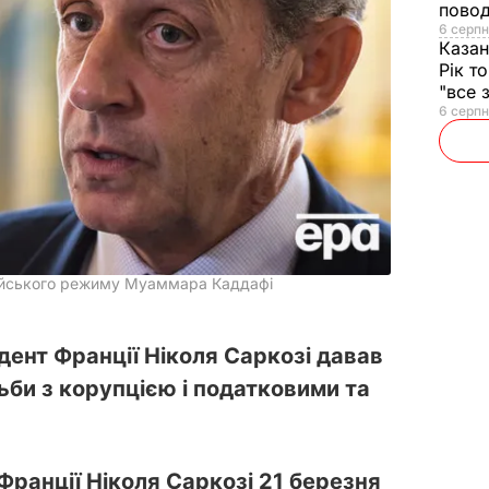
повод
6 серпн
Казан
Рік т
"все 
6 серпн
івійського режиму Муаммара Каддафі
дент Франції Ніколя Саркозі давав
ьби з корупцією і податковими та
ранції Ніколя Саркозі 21 березня