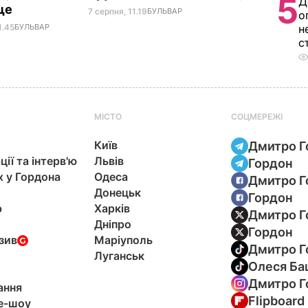
5
Д
ще
7 серпня, 11.19
БУЛЬВАР
о
1.45
БУЛЬВАР
н
с
МІСТО
СОЦМЕРЕЖІ
Київ
Дмитро Г
ції та інтерв'ю
Львів
Гордон
х у Гордона
Одеса
Дмитро Г
Донецьк
Гордон
р
Харків
Дмитро Г
Дніпро
Гордон
зив
Маріуполь
Дмитро Г
Луганськ
Олеся Ба
Дмитро Г
ання
Flipboard
e-шоу