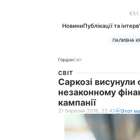
€51
Новини
Публікації та інтерв
ПАЛИВНА К
Гордон
Світ
СВІТ
Саркозі висунули 
незаконному фіна
кампанії
21 березня 2018, 23.42
Этот м