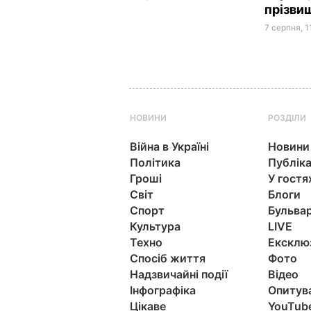
прізви
7 серпня, 1
НОВИНИ
РОЗДІЛИ
Війна в Україні
Новини
Політика
Публіка
Гроші
У гостя
Світ
Блоги
Спорт
Бульва
Культура
LIVE
Техно
Ексклю
Спосіб життя
Фото
Надзвичайні події
Відео
Інфографіка
Опитув
Цікаве
YouTub