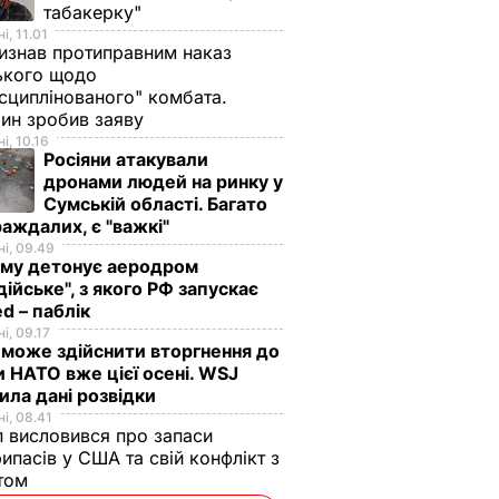
табакерку"
і, 11.01
изнав протиправним наказ
ького щодо
сциплінованого" комбата.
ин зробив заяву
і, 10.16
Росіяни атакували
дронами людей на ринку у
Сумській області. Багато
аждалих, є "важкі"
і, 09.49
иму детонує аеродром
дійське", з якого РФ запускає
d – паблік
і, 09.17
 може здійснити вторгнення до
и НАТО вже цієї осені. WSJ
ила дані розвідки
і, 08.41
 висловився про запаси
ипасів у США та свій конфлікт з
етом