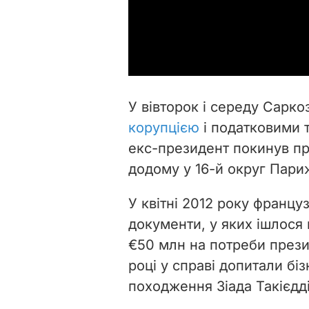
У вівторок і середу Сарко
корупцією
і податковими 
екс-президент покинув пр
додому у 16-й округ Пар
У квітні 2012 року франц
документи, у яких ішлося
€50 млн на потреби презид
році у справі допитали б
походження Зіада Такієдді