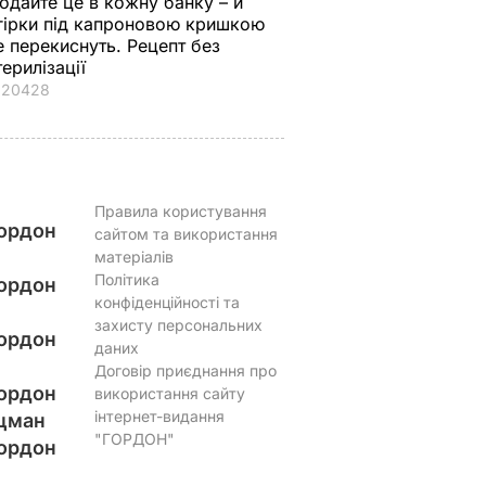
одайте це в кожну банку – й
соковитої начинки
грузинської страви
гірки під капроновою кришкою
7 серпня, 09.43
БУЛЬВАР
7 серпня, 09.27
БУЛЬВАР
е перекиснуть. Рецепт без
терилізації
20428
Правила користування
ордон
сайтом та використання
матеріалів
Політика
ордон
конфіденційності та
захисту персональних
ордон
даних
Договір приєднання про
ордон
використання сайту
інтернет-видання
цман
"ГОРДОН"
ордон