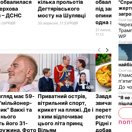
 обвалилася
кілька прольотів
обвалилася б
"Спри
жертв
ерхова
Дегтярівського
під завалами
загро
я – ДСНС
мосту на Шулявці
опинилися лю
Сьогодн
одна загинул
9.09
ПОДІЇ
30 вересня, 17.33
ПОДІЇ
Через
Трамп
21 липня,
НАДЗВ
ПОДІЇ
11.13
WP
Сьогодн
найбі
Сьогодн
Уламо
п'яти
До чо
Сьогодн
игляд має 59-
Приватний острів,
Завдяки цьо
"Я не
 "мільйонер-
вітрильний спорт,
звичайна кар
пішла
ик" Ваккі та
крикет на пляжі. Де і
перетворюєт
 нього
з ким відпочиває
ресторанну с
ПОП
ь його 31-
цього літа принц
Рідні просит
дружина. Фото
Вільям
добавки