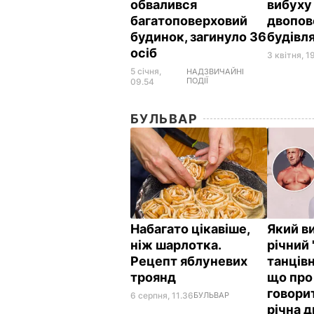
обвалився
вибуху
багатоповерховий
двопов
будинок, загинуло 36
будівл
осіб
3 квітня, 1
5 січня,
НАДЗВИЧАЙНІ
ПОДІЇ
09.54
БУЛЬВАР
Набагато цікавіше,
Який в
ніж шарлотка.
річний
Рецепт яблуневих
танцівн
троянд
що про
говорит
6 серпня, 11.36
БУЛЬВАР
річна 