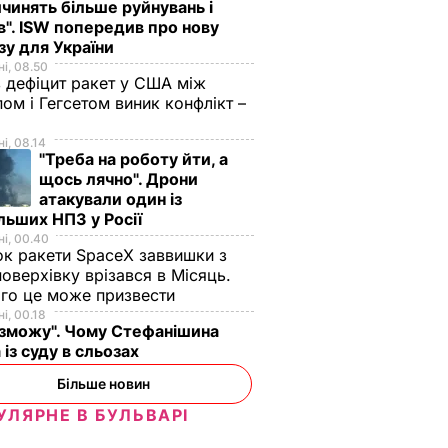
удівля,
чинять більше руйнувань і
". ISW попередив про нову
зу для України
ди,
і, 08.50
а
 дефіцит ракет у США між
ом і Гегсетом виник конфлікт –
ИЧАЙНІ
і, 08.14
"Треба на роботу йти, а
щось лячно". Дрони
атакували один із
льших НПЗ у Росії
і, 00.40
к ракети SpaceX заввишки з
поверхівку врізався в Місяць.
го це може призвести
і, 00.18
му
Яйця не винні. Що
"Валлійський упир"
 зможу". Чому Стефанішина
топля
насправді підвищує
майже годину ляка
 із суду в сльозах
ься на
холестерин
пацієнтів,
Більше новин
траву.
розгулюючи на дах
6 серпня, 00.24
БУЛЬВАР
УЛЯРНЕ В БУЛЬВАРІ
имуть
лікарні з косою і в
чорному балахоні