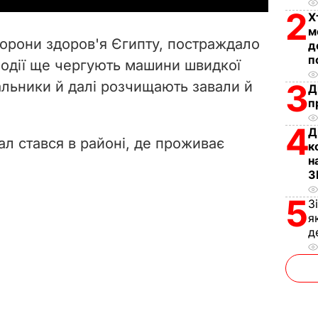
2
Х
V
м
хорони здоров'я Єгипту, постраждало
д
i
п
 події ще чергують машини швидкої
3
альники й далі розчищають завали й
d
Д
п
e
4
Д
ал стався в районі, де проживає
к
o
н
З
5
З
я
д