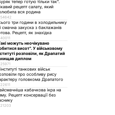
Буряк тепер готую тільки так".
ВАР
5 серпня, 23.40
БУЛЬВАР
ікавий рецепт салату, який
олюбила вся родина
54642
сього три години в холодильнику
 і смачна закуска з баклажанів
отова. Рецепт, як знахідка
40011
Такі можуть неочікувано
обитися висот". У військовому
нституті розповіли, як Драпатий
ахищав диплом
25971
 інституті танкових військ
озповіли про особливу рису
арактеру головкома Драпатого
22611
айсмачніша кабачкова ікра на
иму. Рецепт консервації без
аснику
21203