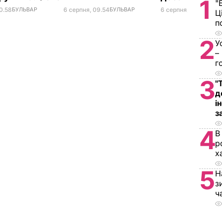
1
"
0.58
БУЛЬВАР
6 серпня, 09.54
БУЛЬВАР
6 серпня, 08.09
БУЛЬ
Ц
п
2
У
–
г
3
"
д
і
з
4
В
р
х
5
Н
з
ч