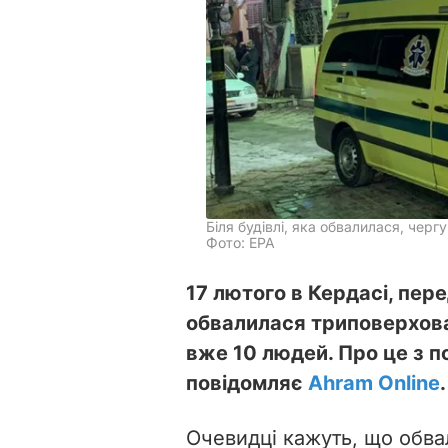
Біля будівлі, яка обвалилася, черг
Фото: EPA
17 лютого в Кердасі, пере
обвалилася триповерхова 
вже 10 людей. Про це з 
повідомляє
Ahram Online
.
Очевидці кажуть, що обвал