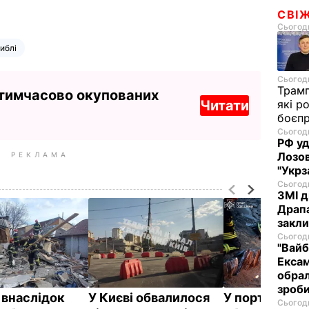
СВІ
Сьогодн
иблі
Сьогодн
Трам
 тимчасово окупованих
Читати
які р
боєп
Сьогодн
РФ уд
Лозов
РЕКЛАМА
"Укрз
Сьогодн
ЗМІ д
Драпа
закли
Сьогодн
"Вайб
Ексам
обрал
зроби
 внаслідок
У Києві обвалилося
У порту Одес
Сьогодн