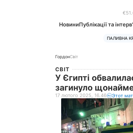
€51
Новини
Публікації та інтерв
ПАЛИВНА К
Гордон
Світ
СВІТ
У Єгипті обвалила
загинуло щонайм
17 лютого 2025, 16.46
Этот ма