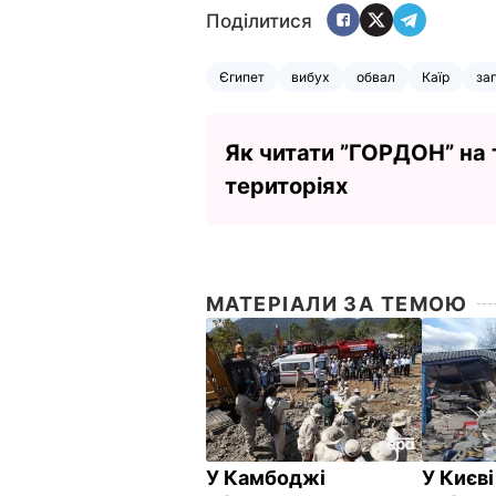
Поділитися
Єгипет
вибух
обвал
Каїр
заг
Як читати ”ГОРДОН” на
територіях
МАТЕРІАЛИ ЗА ТЕМОЮ
У Камбоджі
У Києві