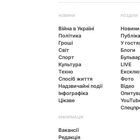
НОВИНИ
РОЗДІЛИ
Війна в Україні
Новини
Політика
Публіка
Гроші
У гостя
Світ
Блоги
Спорт
Бульва
Культура
LIVE
Техно
Ексклю
Спосіб життя
Фото
Надзвичайні події
Відео
Інфографіка
Опитув
Цікаве
YouTub
Спецпр
ІНФОРМАЦІЯ
Вакансії
Редакція