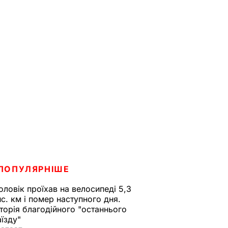
ПОПУЛЯРНІШЕ
оловік проїхав на велосипеді 5,3
ис. км і помер наступного дня.
сторія благодійного "останнього
аїзду"