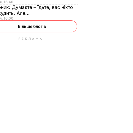
я, 16.40
рник:
Думаєте – їдьте, вас ніхто
судить. Але...
я, 16.00
Більше блогів
РЕКЛАМА