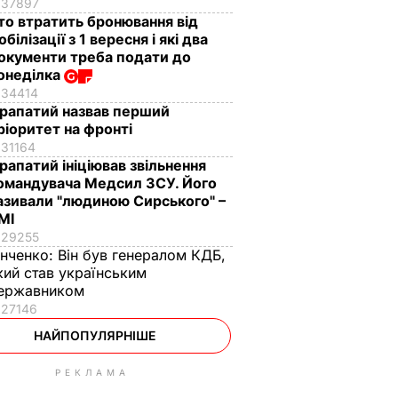
37897
то втратить бронювання від
обілізації з 1 вересня і які два
окументи треба подати до
онеділка
34414
рапатий назвав перший
ріоритет на фронті
31164
рапатий ініціював звільнення
омандувача Медсил ЗСУ. Його
азивали "людиною Сирського" –
МІ
29255
інченко:
Він був генералом КДБ,
кий став українським
ержавником
27146
НАЙПОПУЛЯРНІШЕ
РЕКЛАМА