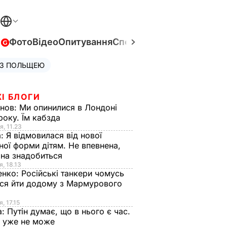
в
Фото
Відео
Опитування
Спецпроєкти
Війна в Укра
 З ПОЛЬЩЕЮ
І БЛОГИ
анов:
Ми опинилися в Лондоні
року. Їм кабзда
я, 11.23
а:
Я відмовилася від нової
ної форми дітям. Не впевнена,
на знадобиться
я, 18.13
енко:
Російські танкери чомусь
ся йти додому з Мармурового
, 17.15
а:
Путін думає, що в нього є час.
Ф уже не може