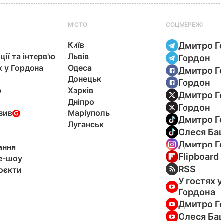
МІСТО
СОЦМЕРЕЖІ
Київ
Дмитро Г
ції та інтерв'ю
Львів
Гордон
х у Гордона
Одеса
Дмитро Г
Донецьк
Гордон
р
Харків
Дмитро Г
Дніпро
Гордон
зив
Маріуполь
Дмитро Г
Луганськ
Олеся Ба
Дмитро Г
ання
Flipboard
e-шоу
RSS
оєкти
У гостях 
Гордона
Дмитро Г
Олеся Ба