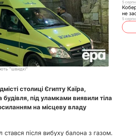
5 серпн
Кобе
не за
5 серпн
ують "швидкі"
дмісті столиці Єгипту Каїра,
будівля, під уламками виявили тіла
посиланням на місцеву владу
 стався після вибуху балона з газом.