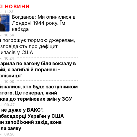
ЖІ НОВИНИ
і, 11.23
Богданов:
Ми опинилися в
Лондоні 1944 року. Їм
кабзда
і, 10.54
п погрожує тюрмою джерелам,
озповідають про дефіцит
рипасів у США
і, 10.24
арила по вагону біля вокзалу в
ій, є загиблі й поранені –
алізниця"
і, 10.00
ізналися, хто буде заступником
того. Це генерал, який
кав до термінових змін у ЗСУ
і, 09.47
 не дуже у ВАКС".
басадорці України у США
и запобіжний захід, вона
ла заяву
и
і, 09.26