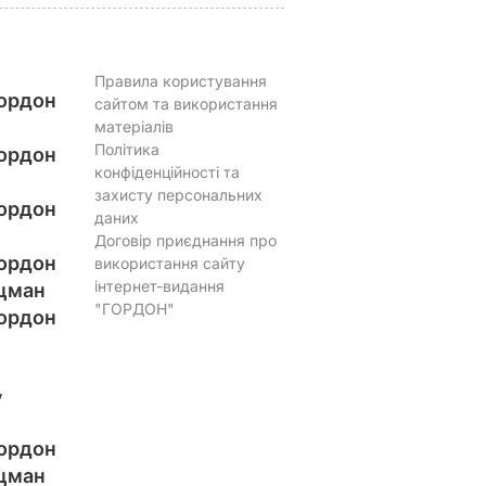
Правила користування
ордон
сайтом та використання
матеріалів
Політика
ордон
конфіденційності та
захисту персональних
ордон
даних
Договір приєднання про
ордон
використання сайту
інтернет-видання
цман
"ГОРДОН"
ордон
у
ордон
цман