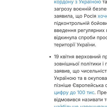
кордону з Україною
та
загрозу воєнній безпе
заявила, що Росія
хоч
підконтрольній бойови
введення регулярних п
відкинула спроби прос
території України.
19 квітня верховний 
зовнішньої політики і
заявив, що чисельніст
Україною та в окупова
пізніше Європейська с
цифру до 100 тис
. Пр
відмовився називати т
найбільше нарощування