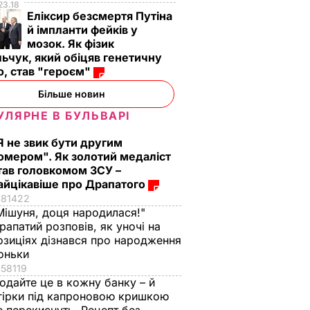
23.18
Еліксир безсмертя Путіна
й імпланти фейків у
мозок. Як фізик
ьчук, який обіцяв генетичну
, став "героєм"
Більше новин
УЛЯРНЕ В БУЛЬВАРІ
Я не звик бути другим
омером". Як золотий медаліст
тав головкомом ЗСУ –
айцікавіше про Драпатого
81422
Мішуня, доця народилася!"
рапатий розповів, як уночі на
озиціях дізнався про народження
оньки
58119
одайте це в кожну банку – й
гірки під капроновою кришкою