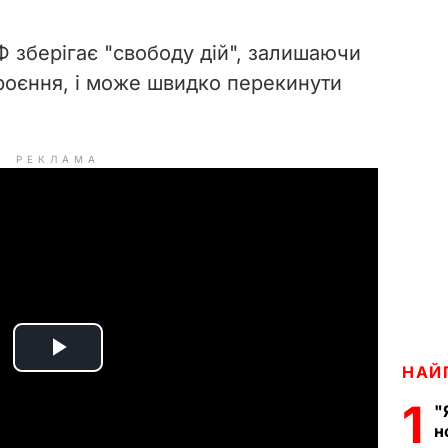
Ф зберігає "свободу дій", залишаючи
броєння, і може швидко перекинути
РЕКЛАМА
P
НАЙ
1
l
"
н