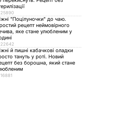
е перекиснуть. Рецепт без
терилізації
25890
іжні "Поцілуночки" до чаю.
ростий рецепт неймовірного
ечива, яке стане улюбленим у
одині
22642
іжні й пишні кабачкові оладки
росто тануть у роті. Новий
ецепт без борошна, який стане
любленим
16881