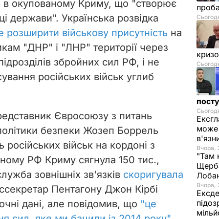
 в окупованому Криму, що "створює
проб
ці держави". Українська розвідка
Сьогодн
е розширити військову присутність
на
кам "ДНР" і "ЛНР" території через
криз
ідрозділів збройних сил РФ, і не
Сьогодн
ування російських військ углиб
посту
Сьогодн
представник Євросоюзу з питань
Ексгл
може 
 політики безпеки Жозеп Боррель
в'язн
ь російських військ на кордоні з
Вчора, 
"Там 
ному РФ Криму сягнула 150 тис.,
Щерба
лужба зовнішніх зв'язків
скоригувала
Лоба
Вчора, 
ессекретар Пентагону Джон Кірбі
Ексде
очні дані, але повідомив, що
"це
підоз
мільй
 сил, яке ми бачили із 2014 року"
.