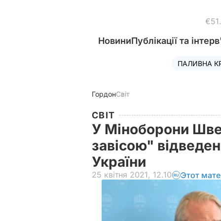
€51
Новини
Публікації та інтерв
ПАЛИВНА К
Гордон
Світ
СВІТ
У Міноборони Шве
завісою" відведен
України
25 квітня 2021, 12.10
Этот мате