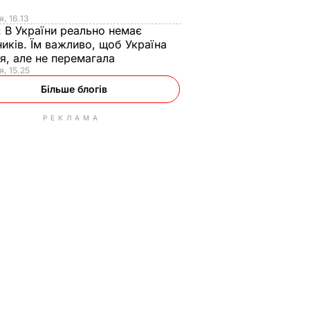
я
я, 16.13
:
В України реально немає
иків. Їм важливо, щоб Україна
я, але не перемагала
я, 15.25
Більше блогів
РЕКЛАМА