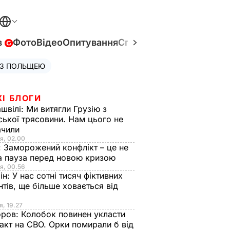
в
Фото
Відео
Опитування
Спецпроєкти
Війна в Укр
 З ПОЛЬЩЕЮ
ЖІ БЛОГИ
швілі:
Ми витягли Грузію з
ської трясовини. Нам цього не
ачили
я, 02.00
:
Заморожений конфлікт – це не
а пауза перед новою кризою
я, 00.56
ін:
У нас сотні тисяч фіктивних
нтів, ще більше ховається від
я, 19.27
оров:
Колобок повинен укласти
акт на СВО. Орки помирали б від