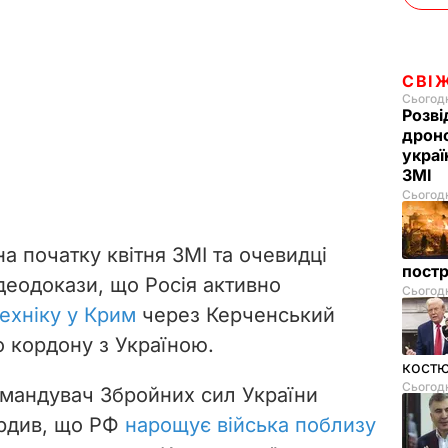
СВІ
Сьогодн
Розві
дроно
украї
ЗМІ
Сьогодн
на початку квітня ЗМІ та очевидці
пост
деодокази, що Росія активно
Сьогодн
ехніку у Крим
через Керченський
до кордону з Україною.
костю
Сьогодн
мандувач Збройних сил України
ердив, що РФ
нарощує війська поблизу