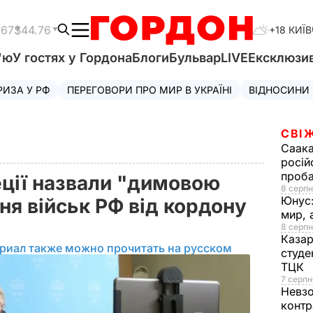
.67
$44.76
+18 КИЇВ
'ю
У гостях у Гордона
Блоги
Бульвар
LIVE
Ексклюзи
РИЗА У РФ
ПЕРЕГОВОРИ ПРО МИР В УКРАЇНІ
ВІДНОСИНИ
СВІ
Саака
росій
проб
ції назвали "димовою
8 серпн
Юнус
ня військ РФ від кордону
мир, 
8 серпн
Казар
риал также можно прочитать на русском
студе
ТЦК
7 серпн
Невз
контр