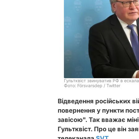
Гультквіст звинуватив РФ в ескала
Фото: Försvarsdep / Twitter
Відведення російських вій
повернення у пункти пост
завісою". Так вважає мін
Гультквіст. Про це він зая
телеканала
SVT
.