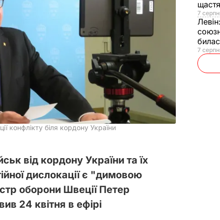
щаст
7 серпн
Левін
союзн
билас
7 серпн
ції конфлікту біля кордону України
ськ від кордону України та їх
ійної дислокації є "димовою
істр оборони Швеції Петер
вив 24 квітня в ефірі