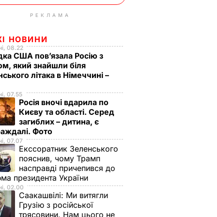
РЕКЛАМА
ЖІ НОВИНИ
і, 08.22
дка США пов’язала Росію з
м, який знайшли біля
нського літака в Німеччині –
і, 07.55
Росія вночі вдарила по
Києву та області. Серед
загиблих – дитина, є
раждалі. Фото
і, 07.07
Екссоратник Зеленського
пояснив, чому Трамп
насправді причепився до
ма президента України
і, 02.00
Саакашвілі:
Ми витягли
Грузію з російської
трясовини. Нам цього не