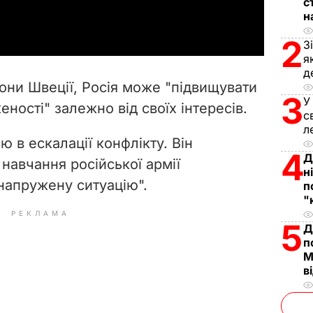
с
a
н
y
2
З
я
V
д
они Швеції, Росія може "підвищувати
3
i
У
еності" залежно від своїх інтересів.
с
л
d
ю в ескалації конфлікту. Він
4
Д
e
навчання російської армії
н
напружену ситуацію".
п
o
"
РЕКЛАМА
5
Д
п
М
в