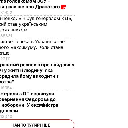
тав головкомом ЗСУ –
айцікавіше про Драпатого
81422
інченко:
Він був генералом КДБ,
кий став українським
ержавником
36831
 четвер спека в Україні сягне
вого максимуму. Коли стане
егше
23111
рапатий розповів про найдовшу
іч у житті і людину, яка
орадила йому виходити з
котла"
19054
жерело з ОП відкинуло
овернення Федорова до
іноборони. У ексміністра
ідповіли
18040
НАЙПОПУЛЯРНІШЕ