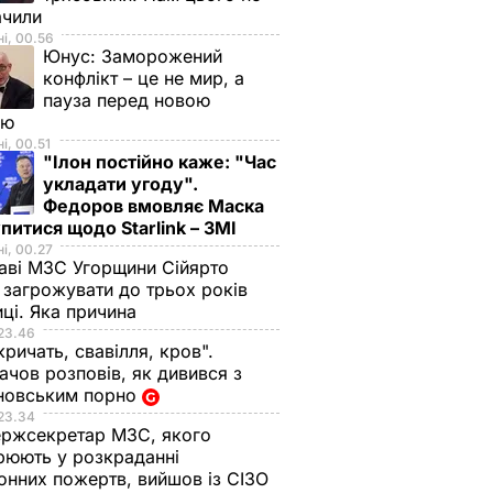
ачили
і, 00.56
Юнус:
Заморожений
конфлікт – це не мир, а
пауза перед новою
ою
і, 00.51
"Ілон постійно каже: "Час
укладати угоду".
Федоров вмовляє Маска
питися щодо Starlink – ЗМІ
і, 00.27
аві МЗС Угорщини Сійярто
загрожувати до трьох років
иці. Яка причина
23.46
кричать, свавілля, кров".
чов розповів, як дивився з
новським порно
23.34
ржсекретар МЗС, якого
рюють у розкраданні
онних пожертв, вийшов із СІЗО