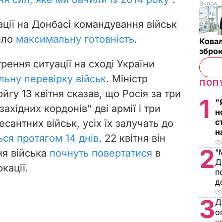
Вчора, 
ції на Донбасі командування військ
ило
максимальну готовність
.
Ковал
зброю
рення ситуації на сході України
льну перевірку військ
. Міністр
ПОП
гу 13 квітня сказав, що Росія за три
1
"
ахідних кордонів" дві армії і три
н
с
сантних військ, усіх їх залучать до
н
ся протягом 14 днів
. 22 квітня він
2
ня війська
почнуть повертатися
в
"
Д
кації.
п
д
3
Д
о