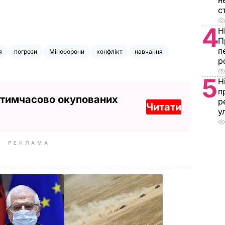
н
с
4
Н
П
п
я
погрози
Міноборони
конфлікт
навчання
р
5
Н
п
 тимчасово окупованих
р
Читати
у
РЕКЛАМА