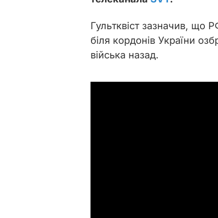
Гультквіст зазначив, що Р
біля кордонів України оз
війська назад.