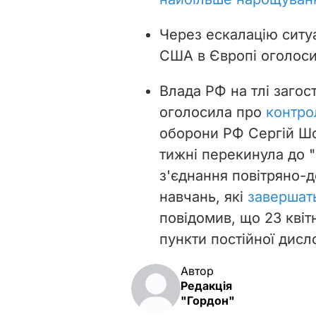
Через ескалацію ситуа
США в Європі оголос
Влада РФ на тлі загост
оголосила про
контро
оборони РФ Сергій Шой
тижні перекинула до "з
з'єднання повітряно-де
навчань, які
завершать
повідомив, що 23 квіт
пункти постійної дисло
Автор
Редакція
"Гордон"