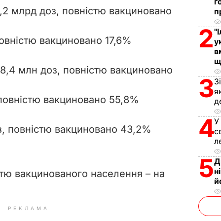
г
,2 млрд доз, повністю
вакциновано
п
d
2
"
e
 повністю вакциновано 17,6%
у
в
o
щ
8,4 млн доз, повністю вакциновано
3
З
я
повністю вакциновано 55,8%
д
4
У
з, повністю вакциновано 43,2%
с
л
5
Д
н
тю вакцинованого населення – на
й
РЕКЛАМА