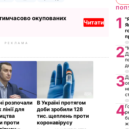
ПОП
1
 тимчасово окупованих
"
Читати
Я
г
п
РЕКЛАМА
2
"
Д
п
д
3
Д
о
н
с
ні розпочали
В Україні протягом
4
Г
лінії для
доби зробили 128
р
ицтва
тис. щеплень проти
б
и проти
коронавірусу
ж