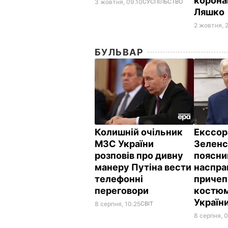
корона
3 жовтня, 09.10
СУСПІЛЬСТВО
Ляшко
2 жовтня, 
БУЛЬВАР
Колишній очільник
Екссор
МЗС України
Зеленс
розповів про дивну
поясни
манеру Путіна вести
наспра
телефонні
причеп
переговори
костюм
Україн
8 серпня, 10.25
СВІТ
8 серпня, 0