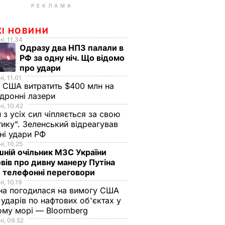
РЕКЛАМА
ЖІ НОВИНИ
і, 11.34
Одразу два НПЗ палали в
РФ за одну ніч. Що відомо
про удари
і, 11.01
 США витратить $400 млн на
дронні лазери
і, 10.42
н з усіх сил чіпляється за свою
тику". Зеленський відреагував
чні удари РФ
і, 10.25
ній очільник МЗС України
вів про дивну манеру Путіна
 телефонні переговори
і, 10.19
на погодилася на вимогу США
ударів по нафтових об'єктах у
ому морі — Bloomberg
і, 09.52