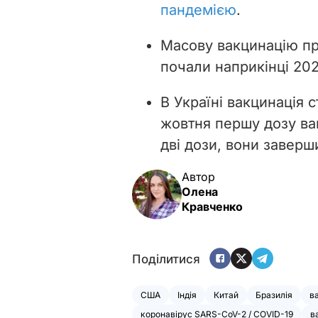
пандемією
.
Масову
вакцинацію про
почали наприкінці 202
В Україні вакцинація 
жовтня першу дозу в
дві дози, вони заверш
Автор
Олена
Кравченко
Поділитися
США
Індія
Китай
Бразилія
в
коронавірус SARS-CoV-2 / COVID-19
в