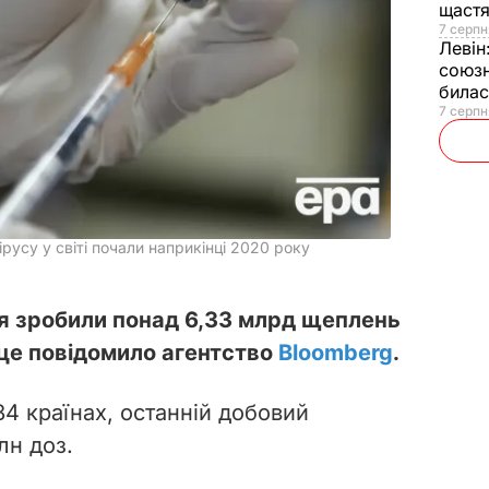
щаст
7 серпн
Левін
союзн
билас
7 серпн
усу у світі почали наприкінці 2020 року
ня зробили понад 6,33 млрд щеплень
 це повідомило агентство
Bloomberg
.
84 країнах, останній добовий
лн доз.