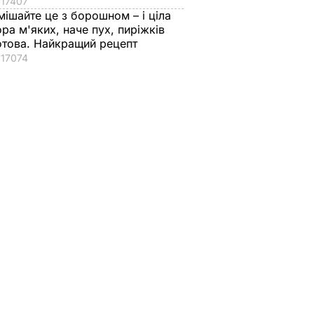
17407
мішайте це з борошном – і ціла
ора м'яких, наче пух, пиріжків
отова. Найкращий рецепт
17074
токо
"Дімка був наче
Гості думають, що
нормальний, поки не
це закуска з
ероя
збухався". У мережу
ресторану. Як
потрапили знімки
приготувати ніжні
Кабаєвої з
баклажанні
ВАР
Медведєвим
рулетики без зайво
жиру
7 серпня, 20.39
БУЛЬВАР
7 серпня, 20.16
БУЛЬВАР