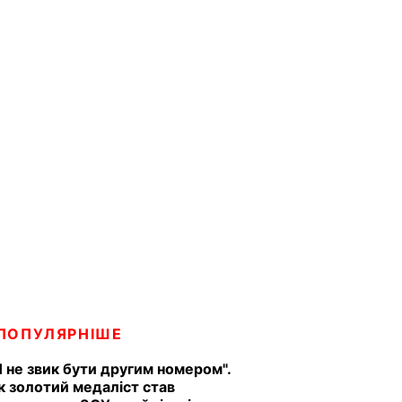
ПОПУЛЯРНІШЕ
Я не звик бути другим номером".
к золотий медаліст став