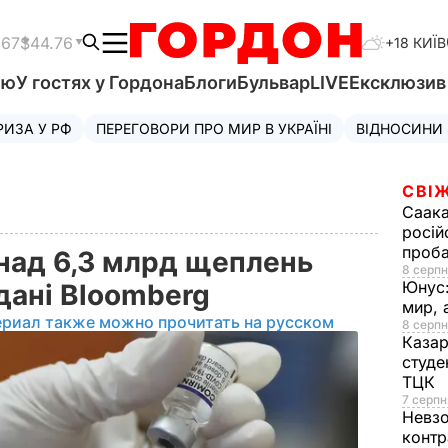
.67
$44.76
+18 КИЇВ
'ю
У гостях у Гордона
Блоги
Бульвар
LIVE
Ексклюзи
РИЗА У РФ
ПЕРЕГОВОРИ ПРО МИР В УКРАЇНІ
ВІДНОСИНИ
СВІЖ
Саака
росій
проб
онад 6,3 млрд щеплень
8 серпн
Юнус
 дані Bloomberg
мир, 
ериал также можно прочитать на русском
8 серпн
Казар
студе
ТЦК
7 серпн
Невз
контр