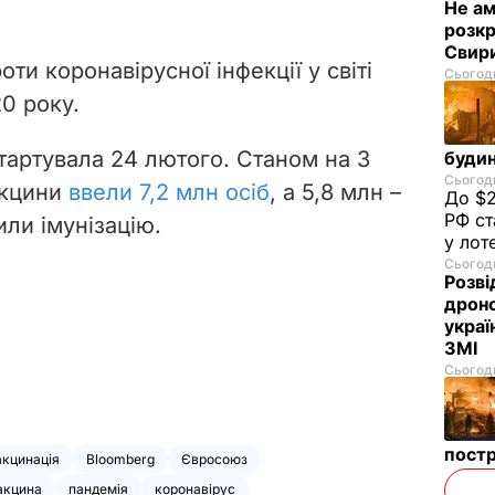
Не а
розкр
Свир
ти коронавірусної інфекції у світі
Сьогодн
0 року.
стартувала 24 лютого. Станом на 3
будин
Сьогодн
акцини
ввели 7,2 млн осіб
, а 5,8 млн –
До $2
РФ ст
или імунізацію.
у лот
Сьогодн
Розві
дроно
украї
ЗМІ
Сьогодн
пост
акцинація
Bloomberg
Євросоюз
акцина
пандемія
коронавірус