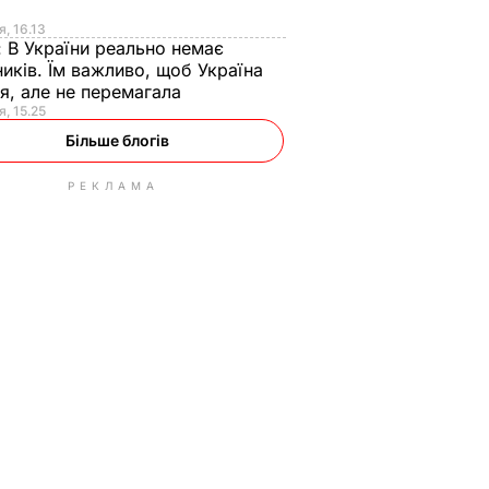
я
я, 16.13
:
В України реально немає
иків. Їм важливо, щоб Україна
я, але не перемагала
я, 15.25
Більше блогів
РЕКЛАМА