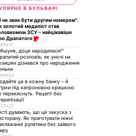
УЛЯРНЕ В БУЛЬВАРІ
Я не звик бути другим номером".
к золотий медаліст став
оловкомом ЗСУ – найцікавіше
ро Драпатого
86637
Мішуня, доця народилася!"
рапатий розповів, як уночі на
озиціях дізнався про народження
оньки
60623
одайте це в кожну банку – й
гірки під капроновою кришкою
е перекиснуть. Рецепт без
терилізації
27227
ості думають, що це закуска з
есторану. Як приготувати ніжні
аклажанні рулетики без зайвого
иру