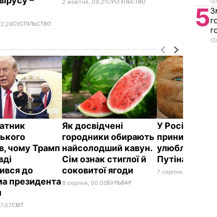
вірусу –
2 жовтня, 09.21
СУСПІЛЬСТВО
5
З
г
22.24
СУСПІЛЬСТВО
г
атник
Як досвідчені
У Росії жорс
ького
городники обирають
принизили
в, чому Трамп
найсолодший кавун.
улюбленого г
вді
Сім ознак стиглої й
Путіна
ився до
соковитої ягоди
7 серпня, 23.42
БУЛЬ
а президента
8 серпня, 00.05
БУЛЬВАР
и
7.07
СВІТ