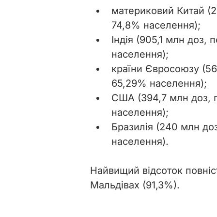
материковий Китай (2
74,8% населення);
Індія (905,1 млн доз,
населення);
країни Євросоюзу (56
65,29% населення);
США (394,7 млн доз, 
населення);
Бразилія (240 млн до
населення).
Найвищий відсоток повніс
Мальдівах (91,3%).