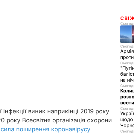
СВІ
Сьогодн
Сьогодн
Армія
проти
Сьогодн
"Путі
баліс
на ні
Сьогодн
Колиш
розпо
вести
Сьогодн
 інфекції виник наприкінці 2019 року
Украї
щодо 
020 року Всесвітня організація охорони
Чорн
осила поширення коронавірусу
Сьогодн