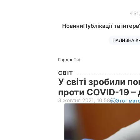
€51
Новини
Публікації та інтерв
ПАЛИВНА К
Гордон
Світ
СВІТ
У світі зробили п
проти COVID-19 –
3 жовтня 2021, 10.58
Этот мат