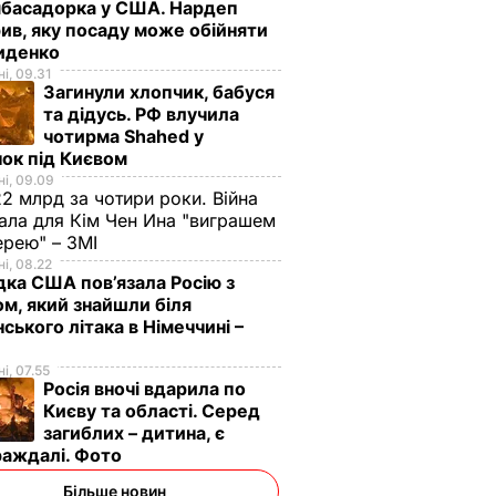
мбасадорка у США. Нардеп
ив, яку посаду може обійняти
иденко
і, 09.31
Загинули хлопчик, бабуся
та дідусь. РФ влучила
чотирма Shahed у
ок під Києвом
і, 09.09
2 млрд за чотири роки. Війна
ала для Кім Чен Ина "виграшем
ерею" – ЗМІ
і, 08.22
дка США пов’язала Росію з
м, який знайшли біля
нського літака в Німеччині –
і, 07.55
Росія вночі вдарила по
Києву та області. Серед
загиблих – дитина, є
раждалі. Фото
Більше новин