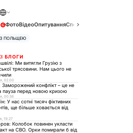
в
Фото
Відео
Опитування
Спецпроєкти
Війна в Укра
 З ПОЛЬЩЕЮ
І БЛОГИ
швілі:
Ми витягли Грузію з
ської трясовини. Нам цього не
ачили
я, 02.00
:
Заморожений конфлікт – це не
а пауза перед новою кризою
я, 00.56
ін:
У нас сотні тисяч фіктивних
нтів, ще більше ховається від
я, 19.27
оров:
Колобок повинен укласти
акт на СВО. Орки помирали б від