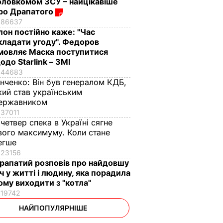
оловкомом ЗСУ – найцікавіше
ро Драпатого
86637
Ілон постійно каже: "Час
кладати угоду". Федоров
мовляє Маска поступитися
одо Starlink – ЗМІ
44683
інченко:
Він був генералом КДБ,
кий став українським
ержавником
37011
 четвер спека в Україні сягне
вого максимуму. Коли стане
егше
23156
рапатий розповів про найдовшу
іч у житті і людину, яка порадила
ому виходити з "котла"
19742
НАЙПОПУЛЯРНІШЕ