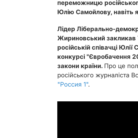
переможницю російського
Юлію Самойлову, навіть 
Лідер Ліберально-демокра
Жириновський закликав 
російській співачці Юлії 
конкурсі "Євробачення 20
закони країни.
Про це пол
російського журналіста В
"Россия 1"
.