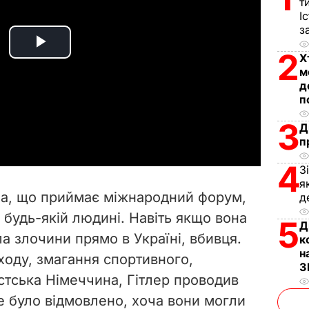
т
І
з
P
2
Х
м
l
д
п
a
3
Д
п
y
4
З
V
я
на, що приймає міжнародний форум,
д
i
 будь-якій людині. Навіть якщо вона
5
Д
а злочини прямо в Україні, вбивця.
d
к
н
оду, змагання спортивного,
З
e
стська Німеччина, Гітлер проводив
не було відмовлено, хоча вони могли
o