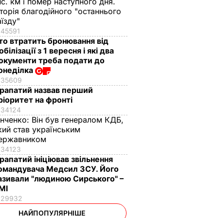
ис. км і помер наступного дня.
сторія благодійного "останнього
аїзду"
45591
то втратить бронювання від
обілізації з 1 вересня і які два
окументи треба подати до
онеділка
35609
рапатий назвав перший
ріоритет на фронті
34124
інченко:
Він був генералом КДБ,
кий став українським
ержавником
34123
рапатий ініціював звільнення
омандувача Медсил ЗСУ. Його
азивали "людиною Сирського" –
МІ
29932
НАЙПОПУЛЯРНІШЕ