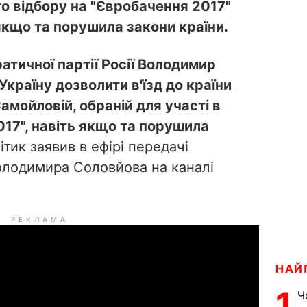
 відбору на "Євробачення 2017"
якщо та порушила закони країни.
тичної партії Росії Володимир
Україну
дозволити в'їзд до країни
Самойловій, обраній для участі в
17", навіть якщо та порушила
ітик заявив в ефірі передачі
олодимира Соловйова на каналі
РЕКЛАМА
НАЙ
1
Ч