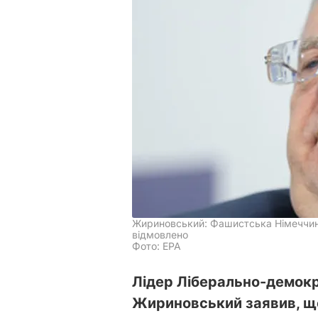
Жириновський: Фашистська Німеччина,
відмовлено
Фото: EPA
Лідер Ліберально-демокра
Жириновський заявив, що