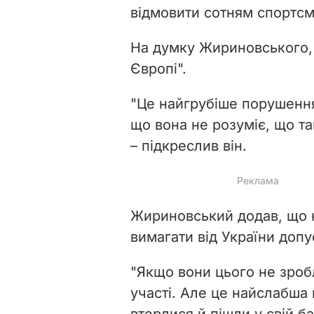
відмовити сотням спортсме
На думку Жириновського,
Європі".
"Це найгрубіше порушення
що вона не розуміє, що т
– підкреслив він.
Жириновський додав, що 
вимагати від України допус
"Якщо вони цього не зроб
участі. Але це найслабша 
втерлися й пішли у свій ба