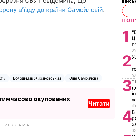
 березня СБУ повідомила, що
війс
орону в'їзду до країни Самойловій
.
ПОП
1
"
Ц
п
2
У
–
г
017
Володимир Жириновський
Юлія Самойлова
3
"
д
і
 тимчасово окупованих
з
Читати
4
В
р
х
РЕКЛАМА