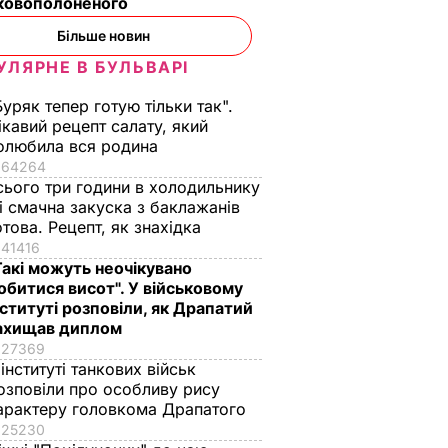
ьковополоненого
Більше новин
УЛЯРНЕ В БУЛЬВАРІ
Буряк тепер готую тільки так".
ікавий рецепт салату, який
олюбила вся родина
64264
сього три години в холодильнику
 і смачна закуска з баклажанів
отова. Рецепт, як знахідка
41416
Такі можуть неочікувано
обитися висот". У військовому
нституті розповіли, як Драпатий
ахищав диплом
27369
 інституті танкових військ
озповіли про особливу рису
арактеру головкома Драпатого
25230