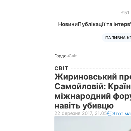
€51
Новини
Публікації та інтерв
ПАЛИВНА К
Гордон
Світ
СВІТ
Жириновський про
Самойловій: Краї
міжнародний фору
навіть убивцю
22 березня 2017, 21.05
Этот ма