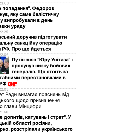
23.03
е попадання". Федоров
нув, яку саме балістичну
у випробували в день
авки уряду
22.25
ський доручив підготувати
альну санкційну операцію
 РФ. Про що йдеться
22.06
Путін зняв "Юру Унітаза" і
просунув низку бойових
генералів. Що стоїть за
табними перестановками в
 РФ
22.05
ет Ради вимагає пояснень від
ького щодо призначення
о глави Мінцифри
21.46
е допитів, катувань і страт". У
ькій області росіяни,
рно, розстріляли українського