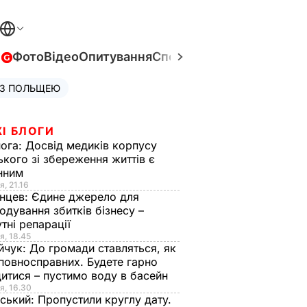
в
Фото
Відео
Опитування
Спецпроєкти
Війна в Укра
 З ПОЛЬЩЕЮ
І БЛОГИ
нога:
Досвід медиків корпусу
ького зі збереження життів є
інним
я, 21.16
нцев:
Єдине джерело для
одування збитків бізнесу –
тні репарації
я, 18.45
йчук:
До громади ставляться, як
повносправних. Будете гарно
итися – пустимо воду в басейн
я, 16.30
ський:
Пропустили круглу дату.