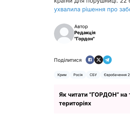
країни для порушниці. 22
ухвалила рішення про заб
Автор
Редакція
"Гордон"
Поділитися
Крим
Росія
СБУ
Євробачення 2
Як читати ”ГОРДОН” на
територіях