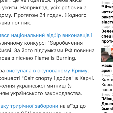
Вчора, 
"Чітк
ь ужити. Наприклад, усіх робочих з
натяк
одому. Протягом 24 годин. Жодного
ракет
відст
явив політик.
Вчора, 
Зелен
вся національний відбір виконавців і
спеці
проти
музичному конкурсі "Євробачення
Вчора, 
 Києві. За його підсумками РФ повинна
ва з піснею Flame Is Burning.
масш
ова
виступала в окупованому Криму
:
армії
Вчора, 
онцерті "Світ спорту і добра" в Керчі.
Коміт
Корец
ження української митниці (з
новог
нням українського законодавства.
Вчора, 
"Місц
Донец
овку трирічної заборони
на в'їзд до
ймові