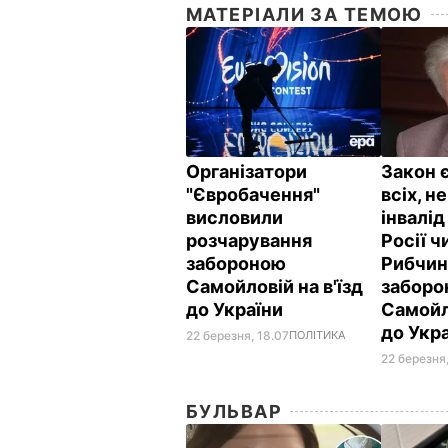
МАТЕРІАЛИ ЗА ТЕМОЮ
Організатори
Закон 
"Євробачення"
всіх, н
висловили
інвалі
розчарування
Росії ч
забороною
Рибчин
Самойловій на в'їзд
заборо
до України
Самойло
до Укр
22 березня, 18.07
ПОЛІТИКА
22 березня,
БУЛЬВАР