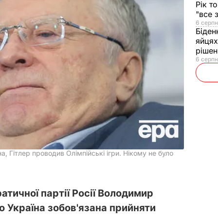
Рік т
"все 
6 серпн
Біден
яйцях
рішен
6 серпн
 Гітлер проводив Олімпійські ігри. Нікому не було
тичної партії Росії Володимир
 Україна зобов'язана прийняти