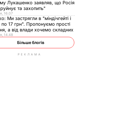
ому Лукашенко заявляв, що Росія
зруйнує та захопить"
я, 16.07
ко:
Ми застрягли в "міндічгейті і
 по 17 грн". Пропонуємо прості
ня, а від влади хочемо складних
я, 14.48
Більше блогів
РЕКЛАМА