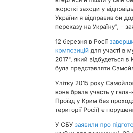
жорсткі заходи у відповід
України я відправив би д
переказу на Україну", – за
12 березня в Росії
заверши
композицій
для участі в 
2017", який відбудеться в
була представляти Самойло
Улітку 2015 року Самойл
вона брала участь у гала-к
Проїзд у Крим без проход
території Росії) є поруше
У СБУ
заявили про підгот