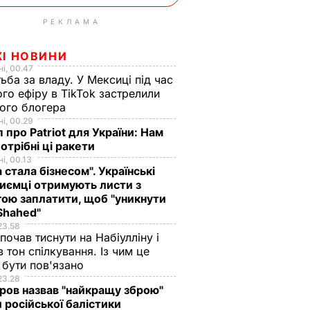
РЕКЛАМА
ЖІ НОВИНИ
і, 00.47
ьба за владу. У Мексиці під час
го ефіру в TikTok застрелили
ого блогера
і, 00.29
 про Patriot для України: Нам
отрібні ці ракети
і, 00.13
а стала бізнесом". Українські
иємці отримують листи з
ою заплатити, щоб "уникнути
Shahed"
23.58
 почав тиснути на Набіулліну і
в тон спілкування. Із чим це
бути пов'язано
23.28
ов назвав "найкращу зброю"
 російської балістики