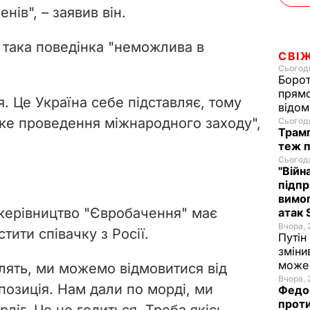
нів", – заявив він.
 така поведінка "неможлива в
СВІ
Сьогодн
Борот
прямо
. Це Україна себе підставляє, тому
відом
аке проведення міжнародного заходу",
Сьогодн
Трамп
теж п
Сьогодн
"Війн
підпр
вимог
керівництво "Євробачення" має
атак 
Вчора, 
тити співачку з Росії.
Путін
зміни
може 
лять, ми можемо відмовитися від
Вчора, 
позиція. Нам дали по морді, ми
Федор
проти
рліг. Це не годиться. Треба якісь