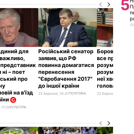
5
Н
П
п
р
єдиний для
Російський сенатор
Боровий:
Сам
еважливо,
заявив, що РФ
все прекрасн
д представник
повинна домагатися
розуміла, вон
и ні – поет
перенесення
розумово відс
ський про
"Євробачення 2017"
неї хворі ноги
ну
до іншої країни
голова
вій на в'їзд
22 березня, 16.47
ПОЛІТИКА
22 березня, 16.37
БЛ
аїни
 17.10
КУЛЬТУРА