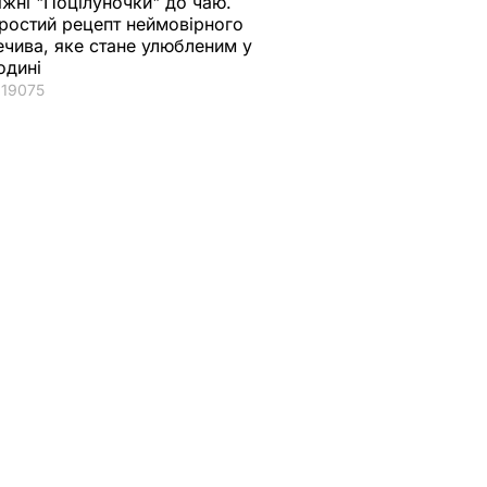
іжні "Поцілуночки" до чаю.
ростий рецепт неймовірного
ечива, яке стане улюбленим у
одині
19075
ойлова
Не можна було
У МЗС Росії
о
підставляти нашу
заборону
а не
дівчинку – Кобзон
Самойловій на в'їзд 
тала. У
про українську
Україну назвали
, а не
заборону для
"нелюдяним актом
Самойлової
22 березня, 15.54
СВІТ
22 березня, 16.20
ПОЛІТИКА
ОГИ