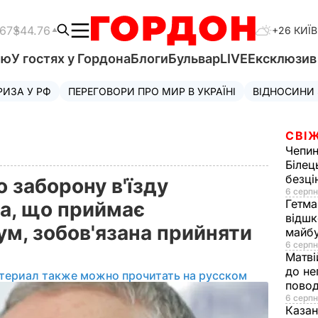
.67
$44.76
+26 КИЇВ
'ю
У гостях у Гордона
Блоги
Бульвар
LIVE
Ексклюзи
РИЗА У РФ
ПЕРЕГОВОРИ ПРО МИР В УКРАЇНІ
ВІДНОСИНИ
СВІЖ
Чепи
Білец
безц
 заборону в'їзду
6 серпн
Гетма
на, що приймає
відшк
м, зобов'язана прийняти
майбу
6 серпн
Матві
до не
териал также можно прочитать на русском
повод
6 серпн
Казан