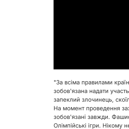
"За всіма правилами краї
зобов'язана надати участь
запеклий злочинець, скоїл
На момент проведення зах
зобов'язані завжди. Фаши
Олімпійські ігри. Нікому 