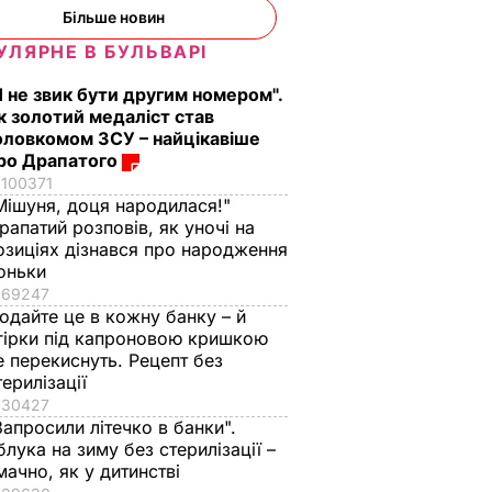
Більше новин
УЛЯРНЕ В БУЛЬВАРІ
Я не звик бути другим номером".
к золотий медаліст став
оловкомом ЗСУ – найцікавіше
ро Драпатого
100371
Мішуня, доця народилася!"
рапатий розповів, як уночі на
озиціях дізнався про народження
оньки
69247
одайте це в кожну банку – й
гірки під капроновою кришкою
е перекиснуть. Рецепт без
терилізації
30427
Запросили літечко в банки".
блука на зиму без стерилізації –
мачно, як у дитинстві