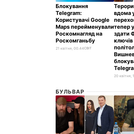
Блокування
Терори
Telegram:
вдома 
Користувачі Google
перехо
Maps перейменували
тепер у
Роскомнагляд на
здати 
Роскомганьбу
ключів 
політо
21 квітня, 00.44
СВІТ
Вишнев
блокув
Telegr
20 квітня, 
БУЛЬВАР