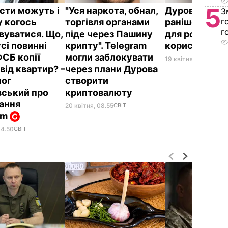
5
сти можуть і
"Уся наркота, обнал,
Дуров: Telegra
З
г
у когось
торгівля органами
раніше, є до
г
вуватися. Що,
піде через Пашину
для російськ
сі повинні
крипту". Telegram
користувачі
ФСБ копії
могли заблокувати
19 квітня, 19.34
ТЕХН
від квартир? –
через плани Дурова
лог
створити
ський про
криптовалюту
ання
20 квітня, 08.55
СВІТ
am
14.50
СВІТ