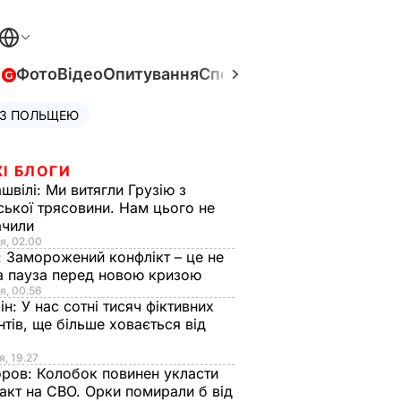
в
Фото
Відео
Опитування
Спецпроєкти
Війна в Укра
 З ПОЛЬЩЕЮ
І БЛОГИ
швілі:
Ми витягли Грузію з
ської трясовини. Нам цього не
ачили
я, 02.00
:
Заморожений конфлікт – це не
а пауза перед новою кризою
я, 00.56
ін:
У нас сотні тисяч фіктивних
нтів, ще більше ховається від
я, 19.27
оров:
Колобок повинен укласти
акт на СВО. Орки помирали б від