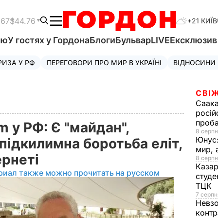
.67
$44.76
+21 КИЇВ
'ю
У гостях у Гордона
Блоги
Бульвар
LIVE
Ексклюзи
РИЗА У РФ
ПЕРЕГОВОРИ ПРО МИР В УКРАЇНІ
ВІДНОСИНИ
СВІЖ
Саака
росій
проб
m у РФ: Є "майдан",
8 серпн
Юнус
 підкилимна боротьба еліт,
мир, 
ернеті
8 серпн
Казар
риал также можно прочитать на русском
студе
ТЦК
7 серпн
Невз
контр