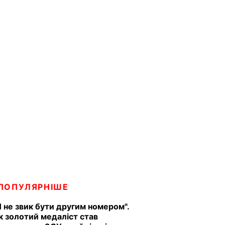
ПОПУЛЯРНІШЕ
Я не звик бути другим номером".
к золотий медаліст став