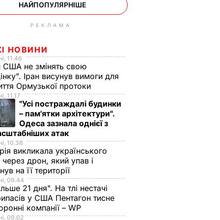
НАЙПОПУЛЯРНІШЕ
РЕКЛАМА
ЖІ НОВИНИ
і, 11.46
 США не змінять свою
інку". Іран висунув вимоги для
иття Ормузької протоки
і, 11.17
"Усі постраждалі будинки
– пам'ятки архітектури".
Одеса зазнала однієї з
асштабніших атак
і, 10.38
рія викликала українського
 через дрон, який упав і
нув на її території
і, 09.44
ільше 21 дня". На тлі нестачі
ипасів у США Пентагон тисне
оронні компанії – WP
і, 09.02