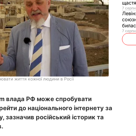
щаст
7 серпн
Левін
союзн
билас
7 серпн
ювати життя кожної людини в Росії
am влада РФ може спробувати
рейти до національного інтернету за
, зазначив російський історик та
в.