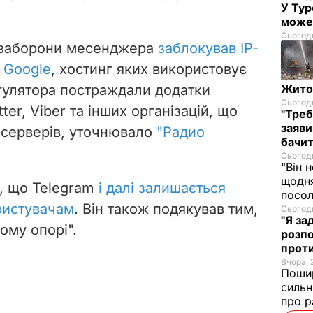
У Тур
може
Сьогодн
 заборони
месенджера
заблокував IP-
 Google
, хостинг яких використовує
егулятора постраждали додатки
Житом
Сьогодн
tter, Viber та інших організацій, що
"Треб
заяви
 серверів, уточнювало
"Радио
бачит
Сьогодн
"Він 
щодня
в, що Telegram
і далі залишається
посол
ристувачам
. Він
також подякував тим,
Сьогодн
"Я за
ому опорі".
розпо
проти
Вчора, 
Пошир
сильн
про р