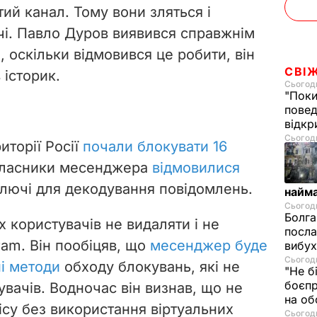
тий канал. Тому вони зляться і
чі. Павло Дуров виявився справжнім
 оскільки відмовився це робити, він
СВІ
 історик.
Сьогодн
"Поки
повед
відкр
Сьогодн
иторії Росії
почали блокувати 16
 власники месенджера
відмовилися
лючі для декодування повідомлень.
найм
Сьогодн
Болга
 користувачів не видаляти і не
посла
am. Він пообіцяв, що
месенджер буде
вибух
Сьогодн
і методи
обходу блокувань, які не
"Не б
боєпр
увачів. Водночас він визнав, що не
на об
ісу без використання віртуальних
Сьогодн