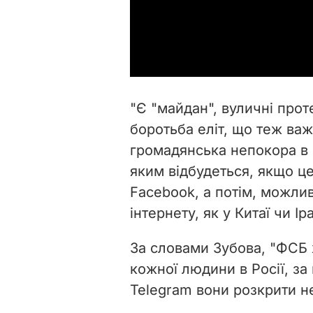
"Є "майдан", вуличні прот
боротьба еліт, що теж важ
громадянська непокора в і
яким відбудеться, якщо ц
Facebook, а потім, можлив
інтернету, як у Китаї чи Іра
За словами Зубова, "ФСБ 
кожної людини в Росії, за 
Telegram вони розкрити н