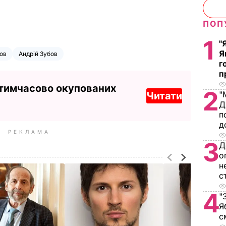
ПОП
1
"
Я
ов
Андрій Зубов
г
п
 тимчасово окупованих
2
"
Читати
Д
п
д
РЕКЛАМА
3
Д
о
н
с
4
"
Я
с