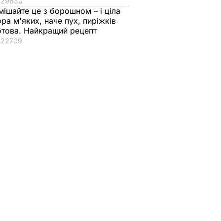
29630
m, як і
Гудков:
Саме борцям
мішайте це з борошном – і ціла
ора м'яких, наче пух, пиріжків
ступним
із Telegram
отова. Найкращий рецепт
их
приватність потрібна
22709
в
найбільше. Тому
ніхто від нього не
О
відмовиться
19 квітня, 13.09
БЛОГИ