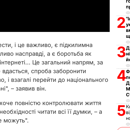
г
п
a
2
"
y
у
в
щ
V
ести, і це важливо, є підкилимна
3
Д
i
ливо насправді, а є боротьба як
н
й
нтернеті... Це загальний напрям, за
d
4
е вдасться, спроба заборонити
Ф
e
п
о, і взагалі перейти до національного
Д
ні", – заявив він.
o
М
С
хоче повністю контролювати життя
5
К
необхідності читати всі її думки, – а
в
н
е можуть".