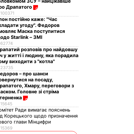
оловкомом ЗСУ – найцікавіше
ро Драпатого
100371
Ілон постійно каже: "Час
кладати угоду". Федоров
мовляє Маска поступитися
одо Starlink – ЗМІ
62774
рапатий розповів про найдовшу
іч у житті і людину, яка порадила
ому виходити з "котла"
23735
едоров – про шанси
овернутися на посаду,
рапатого, Хмару, переговори з
аском. Головне зі стріма
терненка
15645
омітет Ради вимагає пояснень
ід Корецького щодо призначення
ового глави Мінцифри
15369