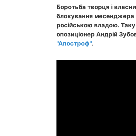
Боротьба творця і власн
блокування месенджера у
російською владою. Таку
опозиціонер Андрій Зубо
"Апостроф"
.