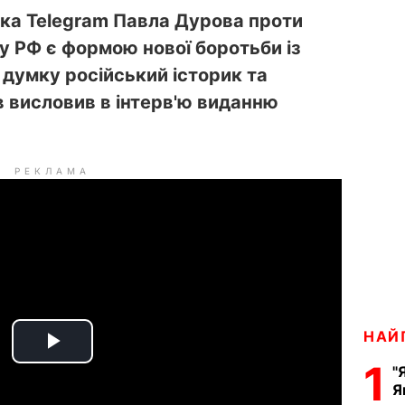
ика Telegram Павла Дурова проти
 РФ є формою нової боротьби із
 думку російський історик та
в висловив в інтерв'ю виданню
РЕКЛАМА
НАЙ
P
1
"
Я
l