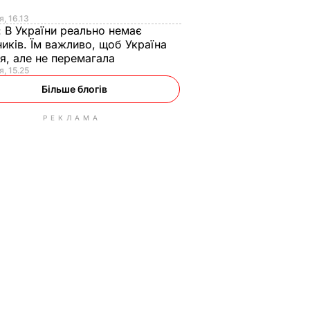
я
я, 16.13
:
В України реально немає
иків. Їм важливо, щоб Україна
я, але не перемагала
я, 15.25
Більше блогів
РЕКЛАМА