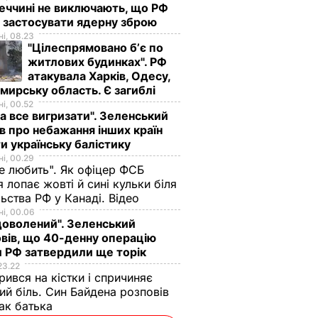
еччині не виключають, що РФ
 застосувати ядерну зброю
і, 08.23
"Цілеспрямовано бʼє по
житлових будинках". РФ
атакувала Харків, Одесу,
ирську область. Є загиблі
і, 00.52
а все вигризати". Зеленський
в про небажання інших країн
и українську балістику
і, 00.29
не любить". Як офіцер ФСБ
 лопає жовті й сині кульки біля
ьства РФ у Канаді. Відео
і, 00.06
доволений". Зеленський
вів, що 40-денну операцію
 РФ затвердили ще торік
23.22
ився на кістки і спричиняє
ий біль. Син Байдена розповів
ак батька