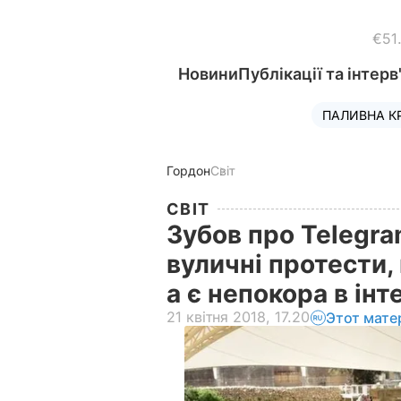
€51
Новини
Публікації та інтерв
ПАЛИВНА К
Гордон
Світ
СВІТ
Зубов про Telegra
вуличні протести,
а є непокора в інт
21 квітня 2018, 17.20
Этот мате