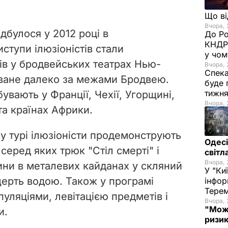
Що в
Вчора, 
ідбулося у 2012 році в
До Ро
КНДР 
иступи ілюзіоністів стали
у чом
ів у бродвейських театрах Нью-
Вчора, 
Спека
уване далеко за межами Бродвею.
буде 
тижн
бувають у Франції, Чехії, Угорщині,
Вчора, 
та країнах Африки.
 турі ілюзіоністи продемонструють
Одесі
еред яких трюк "Стіл смерті" і
світл
Вчора, 
ни в металевих кайданах у скляний
У "Ки
ерть водою. Також у програмі
інфор
Терем
уляціями, левітацією предметів і
Вчора, 
"Мож
и.
ризик