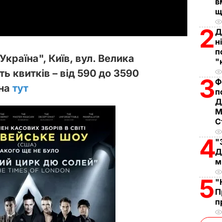
a
в
щ
y
2
Д
н
V
п
Україна",
Київ, вул.
Велика
"
i
ть квитків – від 590 до 3590
3
Ф
жна
тут
d
п
Д
e
М
С
o
4
"
Д
м
5
"
П
п