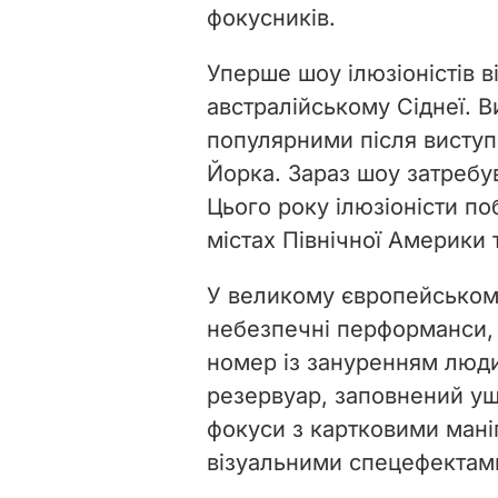
фокусників.
Уперше шоу ілюзіоністів в
австралійському Сіднеї. В
популярними після виступ
Йорка. Зараз шоу затреб
Цього року ілюзіоністи по
містах Північної Америки 
У великому європейському
небезпечні перформанси, с
номер із зануренням люди
резервуар, заповнений ущ
фокуси з картковими маніп
візуальними спецефектам