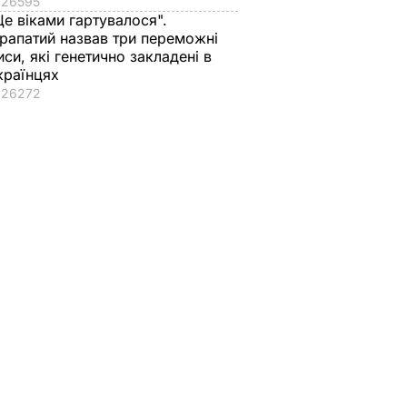
26595
Це віками гартувалося".
рапатий назвав три переможні
иси, які генетично закладені в
країнцях
26272