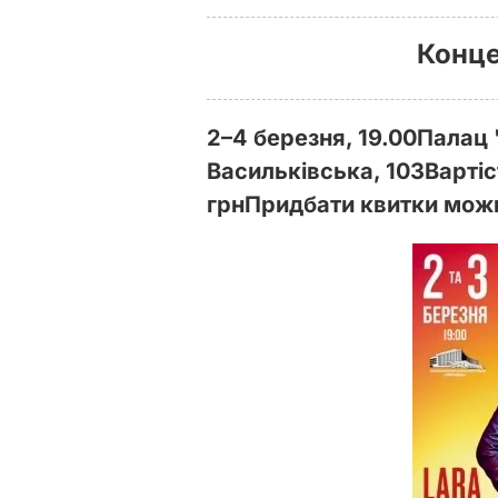
Конце
2–4 березня, 19.00
Палац 
Васильківська, 103
Вартіс
грн
Придбати квитки мо