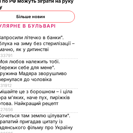
 по РФ можуть зіграти на руку
ну
Більше новин
УЛЯРНЕ В БУЛЬВАРІ
Запросили літечко в банки".
блука на зиму без стерилізації –
мачно, як у дитинстві
33791
Моя любов належить тобі.
бережи себе для мене".
ружина Мадяра зворушливо
вернулася до чоловіка
31912
мішайте це з борошном – і ціла
ора м'яких, наче пух, пиріжків
отова. Найкращий рецепт
27656
Хочеться там землю цілувати".
рапатий пригадав цитату із
адянського фільму про Україну