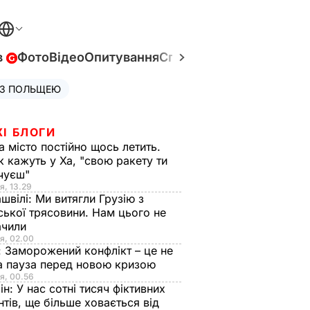
в
Фото
Відео
Опитування
Спецпроєкти
Війна в Укр
 З ПОЛЬЩЕЮ
ЖІ БЛОГИ
а місто постійно щось летить.
к кажуть у Ха, "свою ракету ти
очуєш"
я, 13.29
швілі:
Ми витягли Грузію з
ської трясовини. Нам цього не
ачили
я, 02.00
:
Заморожений конфлікт – це не
а пауза перед новою кризою
я, 00.56
ін:
У нас сотні тисяч фіктивних
нтів, ще більше ховається від