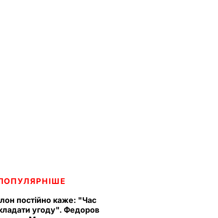
ПОПУЛЯРНІШЕ
Ілон постійно каже: "Час
кладати угоду". Федоров