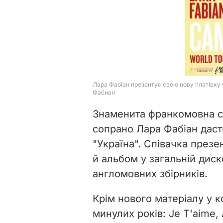
Знаменита франкомовна с
сопрано
Лара Фабіан дасть
"Україна". Співачка презе
й альбом у загальній диск
англомовних збірників.
Крім нового матеріалу у ко
минулих років: Je Т'aime, 