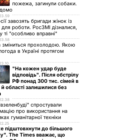
пожежа, загинули собаки.
ідомо
23.59
сії завозять бригади жінок із
для роботи. РосЗМІ дізналися,
у ті "особливо вправні"
23.58
 зміниться прохолодою. Якою
погода в Україні протягом
я
23.10
"На кожен удар буде
відповідь". Після обстрілу
РФ понад 300 тис. сімей в
 й області залишилися без
а
22.38
ївзеленбуді" спростували
мацію про використання на
ках гуманітарної техніки
22.25
е підштовхнути до більшого
у". The Times вважає, що