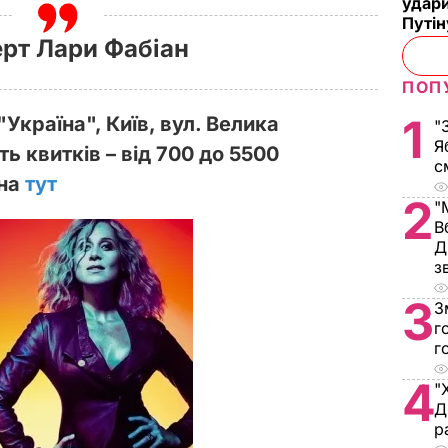
удари
Путі
рт Лари Фабіан
ПОП
1
"Україна",
Київ, вул.
Велика
"
Я
ть квитків – від 700 до 5500
с
жна
тут
2
"
В
Д
з
3
З
г
г
4
"
Д
р