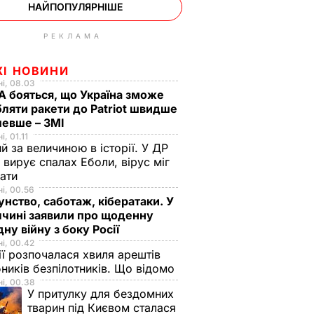
НАЙПОПУЛЯРНІШЕ
РЕКЛАМА
ЖІ НОВИНИ
і, 08.03
 бояться, що Україна зможе
ляти ракети до Patriot швидше
шевше – ЗМІ
, 01.11
й за величиною в історії. У ДР
 вирує спалах Еболи, вірус міг
вати
і, 00.56
нство, саботаж, кібератаки. У
чині заявили про щоденну
дну війну з боку Росії
і, 00.42
ії розпочалася хвиля арештів
ників безпілотників. Що відомо
і, 00.38
У притулку для бездомних
тварин під Києвом сталася