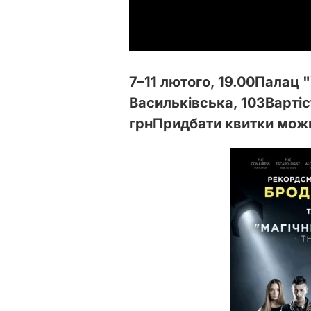
7–11 лютого, 19.00
Палац "
Васильківська, 103
Вартіс
грн
Придбати квитки мо