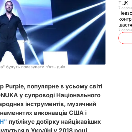
ТЦК
7 серпн
Невз
контр
щаст
7 серпн
їна" будуть показувати п'ять днів
Purple, популярне в усьому світі
 ONUKA у супроводі Національного
ародних інструментів, музичний
 знаменитих виконавців США і
Н"
публікує добірку найцікавіших
удуться в Україні у 2018 році.