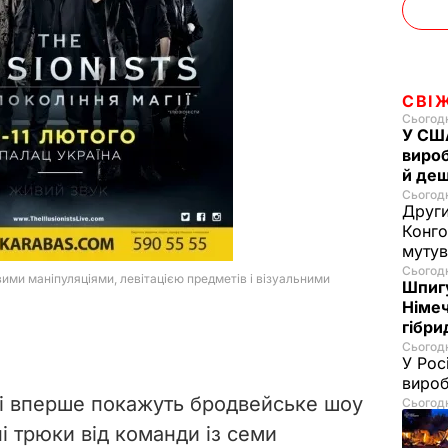
СВІ
Сьогодн
У США
вироб
й де
Сьогодні
Други
Конго
муту
Сьогодн
Шпигу
Німеч
гібри
Сьогодн
У Рос
вироб
єві вперше покажуть бродвейське шоу
Сьогодн
ні трюки від команди із семи