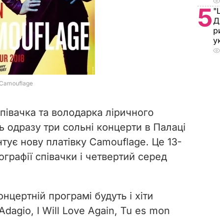
5
"
Д
р
у
півачка та
володарка ліричного
 одразу три сольні концерти в Палаці
нтує нову платівку Camouflage. Це 13-
ографії співачки і четвертий серед
нцертній програмі будуть і хіти
Adagio, I Will Love Again, Tu es mon