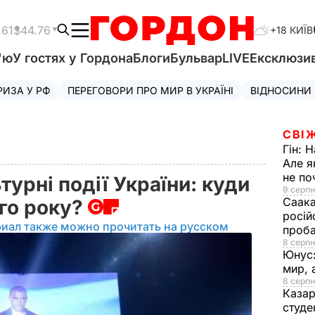
.61
$44.76
+18 КИЇВ
'ю
У гостях у Гордона
Блоги
Бульвар
LIVE
Ексклюзи
РИЗА У РФ
ПЕРЕГОВОРИ ПРО МИР В УКРАЇНІ
ВІДНОСИНИ
СВІ
Гін:
Н
Але я
не п
турні події України: куди
9 серпн
Саака
ого року?
росій
риал также можно прочитать на русском
проб
8 серпн
Юнус
мир, 
8 серпн
Казар
студе