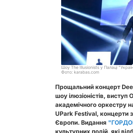
Шоу The Illusionists у Палаці "Укра
Фото: karabas.com
Прощальний концерт Deep 
шоу ілюзіоністів, виступ
академічного оркестру н
UPark Festival, концерти
Європи. Видання
"ГОРДО
культурних подій, які відб