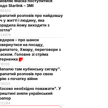
мовляє Маска поступитися
одо Starlink – ЗМІ
65303
рапатий розповів про найдовшу
іч у житті і людину, яка
орадила йому виходити з
котла"
24979
едоров – про шанси
овернутися на посаду,
рапатого, Хмару, переговори з
аском. Головне зі стріма
терненка
16106
Запалю там кубинську сигару".
рапатий розповів про свою
рію з початку війни
14020
Косово необхідно поважати". У
риштині зняли український
рапор
12284