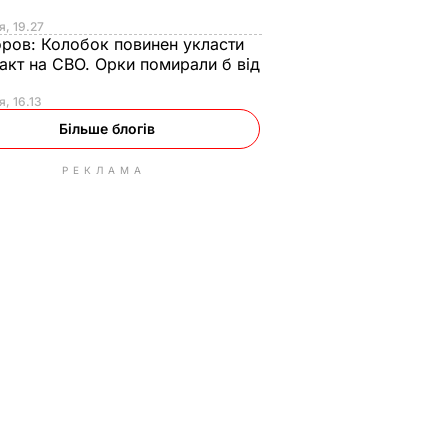
я, 19.27
оров:
Колобок повинен укласти
акт на СВО. Орки помирали б від
я
я, 16.13
Більше блогів
РЕКЛАМА