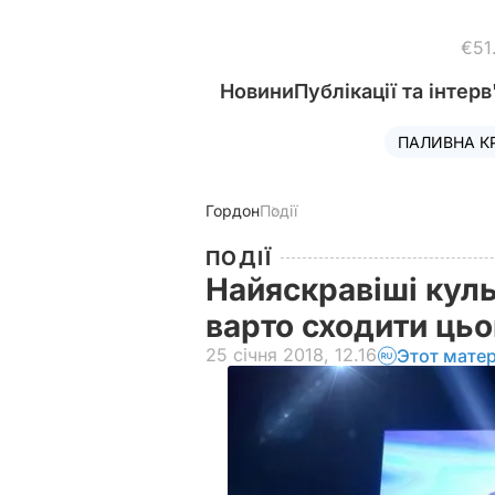
€51
Новини
Публікації та інтерв
ПАЛИВНА К
Гордон
Події
ПОДІЇ
Найяскравіші куль
варто сходити ць
25 січня 2018, 12.16
Этот мате