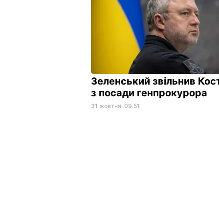
Зеленський звільнив Кос
з посади генпрокурора
31 жовтня, 09.51