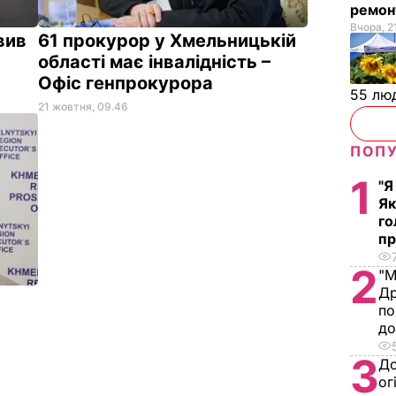
ремон
Вчора, 2
вив
61 прокурор у Хмельницькій
області має інвалідність –
Офіс генпрокурора
55 лю
21 жовтня, 09.46
ПОПУ
1
"Я
Як
го
пр
2
"М
Др
по
д
3
До
ог