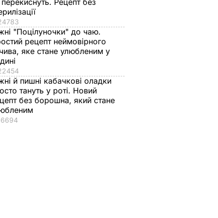
 перекиснуть. Рецепт без
ерилізації
24783
жні "Поцілуночки" до чаю.
остий рецепт неймовірного
чива, яке стане улюбленим у
дині
22454
жні й пишні кабачкові оладки
осто тануть у роті. Новий
цепт без борошна, який стане
любленим
16694