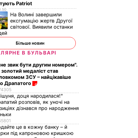
тують Patriot
1.50
На Волині завершили
ексгумацію жертв Другої
світової. Виявили останки
дей
Більше новин
ЛЯРНЕ В БУЛЬВАРІ
 не звик бути другим номером".
 золотий медаліст став
ловкомом ЗСУ – найцікавіше
о Драпатого
74305
ішуня, доця народилася!"
апатий розповів, як уночі на
зиціях дізнався про народження
оньки
55801
дайте це в кожну банку – й
ірки під капроновою кришкою