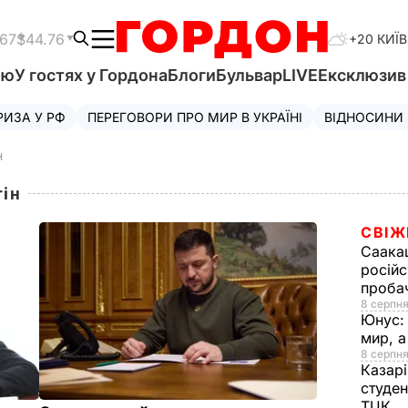
.67
$44.76
+20 КИЇВ
'ю
У гостях у Гордона
Блоги
Бульвар
LIVE
Ексклюзи
РИЗА У РФ
ПЕРЕГОВОРИ ПРО МИР В УКРАЇНІ
ВІДНОСИНИ
н
тін
СВІЖ
Саака
російс
проба
8 серпня
Юнус
мир, 
8 серпня
Казар
студен
ТЦК