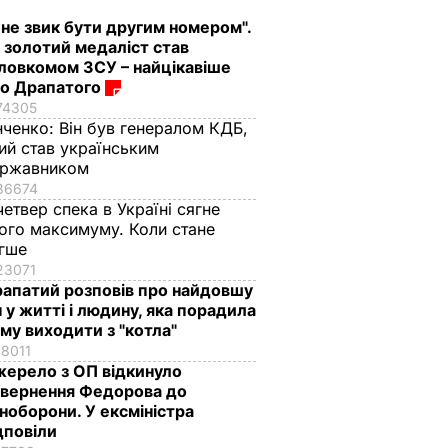
 не звик бути другим номером".
 золотий медаліст став
ловкомом ЗСУ – найцікавіше
о Драпатого
74305
нченко:
Він був генералом КДБ,
ий став українським
ержавником
36674
четвер спека в Україні сягне
ого максимуму. Коли стане
егше
23071
апатий розповів про найдовшу
ч у житті і людину, яка порадила
му виходити з "котла"
18011
ерело з ОП відкинуло
вернення Федорова до
ноборони. У ексміністра
дповіли