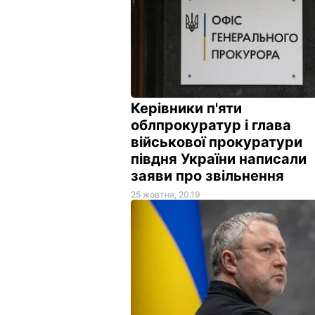
Керівники п'яти
облпрокуратур і глава
військової прокуратури
півдня України написали
заяви про звільнення
25 жовтня, 20.19