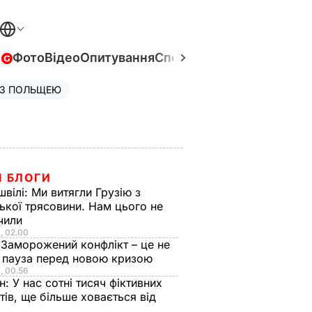
в
Фото
Відео
Опитування
Спецпроєкти
Війна в Укра
 З ПОЛЬЩЕЮ
І БЛОГИ
швілі:
Ми витягли Грузію з
ької трясовини. Нам цього не
чили
, 02.00
:
Заморожений конфлікт – це не
а пауза перед новою кризою
, 00.56
ін:
У нас сотні тисяч фіктивних
тів, ще більше ховається від