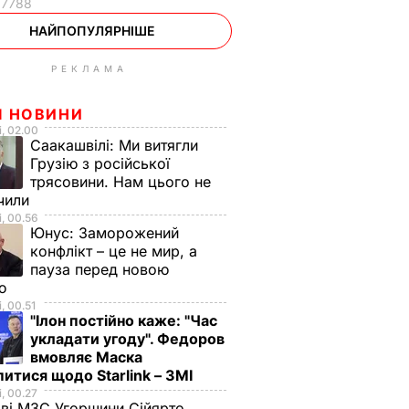
17788
НАЙПОПУЛЯРНІШЕ
РЕКЛАМА
І НОВИНИ
, 02.00
Саакашвілі:
Ми витягли
Грузію з російської
трясовини. Нам цього не
чили
, 00.56
Юнус:
Заморожений
конфлікт – це не мир, а
пауза перед новою
ою
, 00.51
"Ілон постійно каже: "Час
укладати угоду". Федоров
вмовляє Маска
итися щодо Starlink – ЗМІ
, 00.27
аві МЗС Угорщини Сійярто