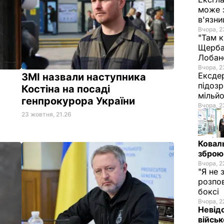
може 
в'язни
Вчора, 2
"Там к
Щербач
Лобан
Вчора, 2
Ексде
ЗМІ назвали наступника
підоз
Костіна на посаді
мільй
генпрокурора України
Вчора, 2
23 жовтня, 21.26
Коваль
зброю,
Вчора, 2
"Я не 
розпов
боксі
Вчора, 2
Невід
війсь