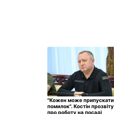
"Кожен може припускати
помилок". Костін прозвіт
про роботу на посаді