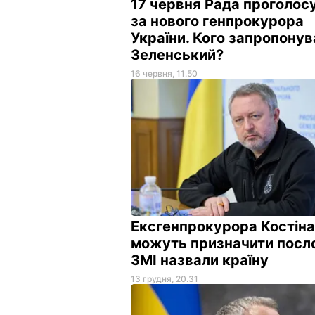
17 червня Рада проголос
за нового генпрокурора
України. Кого запропонув
Зеленський?
16 червня, 11.50
Ексгенпрокурора Костіна
можуть призначити посл
ЗМІ назвали країну
13 грудня, 20.31