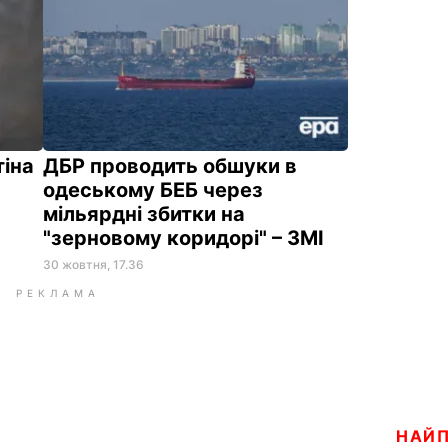
тіна
ДБР проводить обшуки в
одеському БЕБ через
мільярдні збитки на
"зерновому коридорі" – ЗМІ
30 жовтня, 17.36
РЕКЛАМА
НАЙ