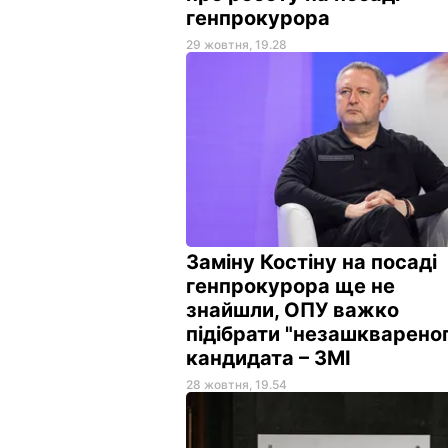
генпрокурора
29 жовтня, 19.28
Заміну Костіну на посаді
генпрокурора ще не
знайшли, ОПУ важко
підібрати "незашкварено
кандидата – ЗМІ
28 жовтня, 19.54