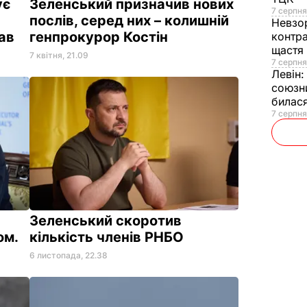
ує
Зеленський призначив нових
7 серпня
послів, серед них – колишній
Невзо
ав
генпрокурор Костін
контра
щастя
7 квітня, 21.09
7 серпня
Левін
союзни
билас
7 серпня
Зеленський скоротив
ом.
кількість членів РНБО
6 листопада, 22.38