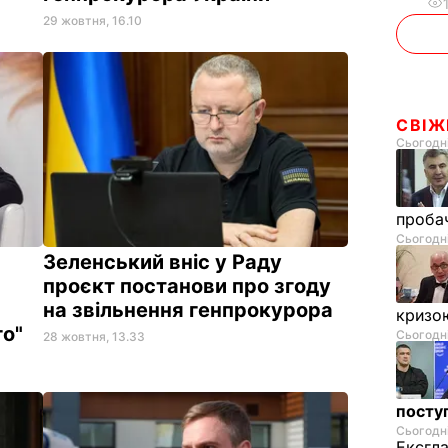
29 жовтня, 16.10
СВІЖ
Сьогодні
проба
Сьогодні
Зеленський вніс у Раду
проєкт постанови про згоду
на звільнення генпрокурора
криз
го"
Сьогодні
28 жовтня, 13.33
поступ
Сьогодні
Ексгл