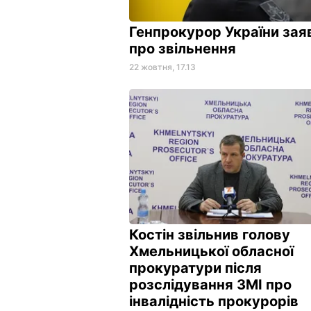
Генпрокурор України зая
про звільнення
22 жовтня, 17.13
Костін звільнив голову
Хмельницької обласної
прокуратури після
розслідування ЗМІ про
інвалідність прокурорів