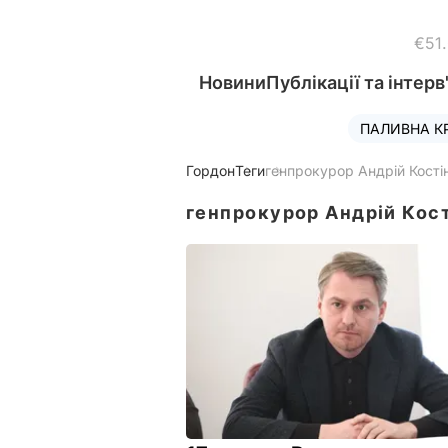
€51
Новини
Публікації та інтерв
ПАЛИВНА К
Гордон
Теги
генпрокурор Андрій Кості
генпрокурор Андрій Кос