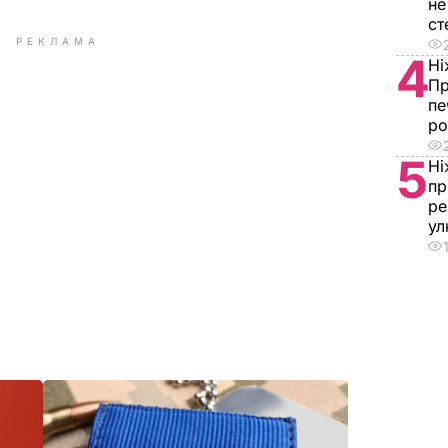
не
ст
РЕКЛАМА
4
Ні
Пр
пе
ро
5
Ні
пр
ре
у