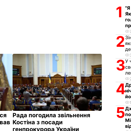
1
"Я
Як
го
пр
2
Зі
як
д
3
У 
св
л
4
Др
ні
йо
5
Дж
по
ся
Рада погодила звільнення
Мі
ував
Костіна з посади
ві
генпрокурора України