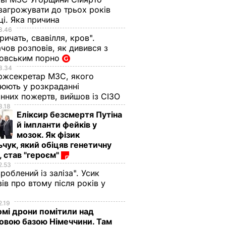
загрожувати до трьох років
ці. Яка причина
3.46
ричать, свавілля, кров".
ов розповів, як дивився з
овським порно
3.34
ржсекретар МЗС, якого
рюють у розкраданні
онних пожертв, вийшов із СІЗО
3.18
Еліксир безсмертя Путіна
й імпланти фейків у
мозок. Як фізик
чук, який обіцяв генетичну
 став "героєм"
2.53
зроблений із заліза". Усик
ів про втому після років у
2.19
омі дрони помітили над
ковою базою Німеччини. Там