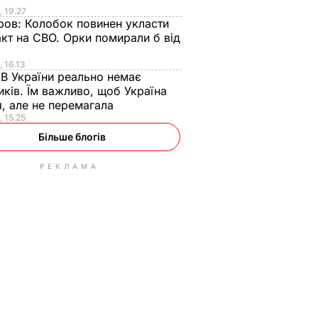
, 19.27
ров:
Колобок повинен укласти
кт на СВО. Орки помирали б від
, 16.13
:
В України реально немає
ків. Їм важливо, щоб Україна
я, але не перемагала
, 15.25
Більше блогів
РЕКЛАМА