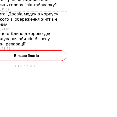
вить голову "під табакерку"
, 11.09
ога:
Досвід медиків корпусу
кого зі збереження життів є
нним
, 21.16
нцев:
Єдине джерело для
дування збитків бізнесу –
ні репарації
, 18.45
Більше блогів
РЕКЛАМА