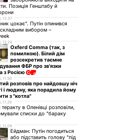
ти. Позиція Генштабу й
орони
, 12.37
ник цокає". Путін опинився
 складним вибором –
week
, 12.24
Oxferd Comma (так, з
помилкою). Білий дім
розсекретив таємне
дування ФБР про зв'язки
а з Росією
, 11.50
тий розповів про найдовшу ніч
і і людину, яка порадила йому
ти з "котла"
, 11.29
 теракту в Оленівці розповіли,
рмували списки до "бараку
, 11.09
Ейдман:
Путін погодиться
або підставить голову "під