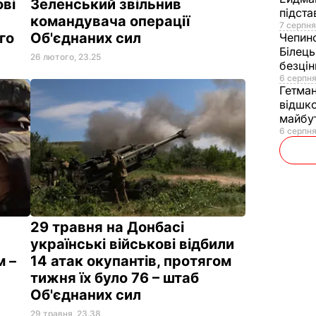
ові
Зеленський звільнив
підста
командувача операції
7 серпня
го
Об'єднаних сил
Чепин
Білець
26 лютого, 23.25
безці
6 серпня
Гетма
відшко
майбут
6 серпня
29 травня на Донбасі
українські військові відбили
м –
14 атак окупантів, протягом
тижня їх було 76 – штаб
Об'єднаних сил
29 травня, 23.38