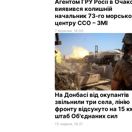
Агентом ГРУ Росії в Очак
виявився колишній
начальник 73-го морсько
центру ССО – ЗМІ
7 березня, 18.00
На Донбасі від окупантів
звільнили три села, лінію
фронту відсунуто на 15 к
штаб Об'єднаних сил
13 червня, 16.21