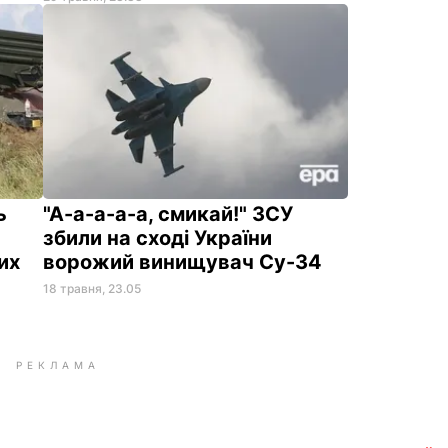
ь
"А-а-а-а-а, смикай!" ЗСУ
збили на сході України
их
ворожий винищувач Су-34
18 травня, 23.05
РЕКЛАМА