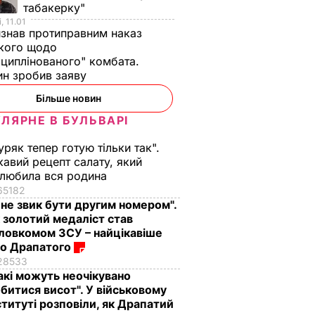
табакерку"
, 11.01
изнав протиправним наказ
кого щодо
циплінованого" комбата.
н зробив заяву
Більше новин
ЛЯРНЕ В БУЛЬВАРІ
уряк тепер готую тільки так".
кавий рецепт салату, який
любила вся родина
65182
 не звик бути другим номером".
 золотий медаліст став
ловкомом ЗСУ – найцікавіше
о Драпатого
28533
акі можуть неочікувано
битися висот". У військовому
ституті розповіли, як Драпатий