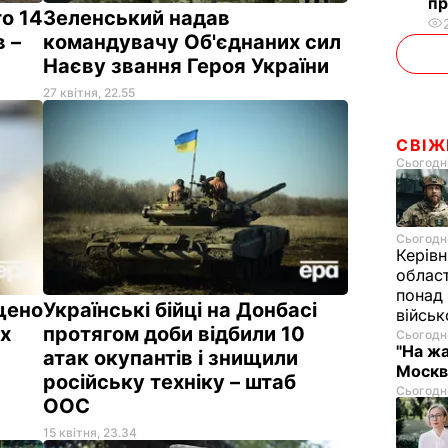
пр
то 14
Зеленський надав
в –
командувачу Об'єднаних сил
Наєву звання Героя України
27 квітня, 22.55
СВІЖ
Сьогодні
Сьогодні
Керівн
област
понад 
щено
Українські бійці на Донбасі
війсь
их
протягом доби відбили 10
Сьогодні
"На жа
атак окупантів і знищили
Москв
російську техніку – штаб
Сьогодні
ООС
15 квітня, 23.34