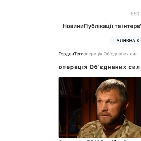
€51
Новини
Публікації та інтерв
ПАЛИВНА К
Гордон
Теги
операція Об'єднаних сил
операція Об'єднаних сил