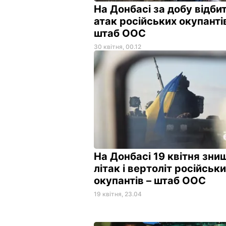
На Донбасі за добу відби
атак російських окупанті
штаб ООС
30 квітня, 00.12
На Донбасі 19 квітня зни
літак і вертоліт російськ
окупантів – штаб ООС
19 квітня, 23.04