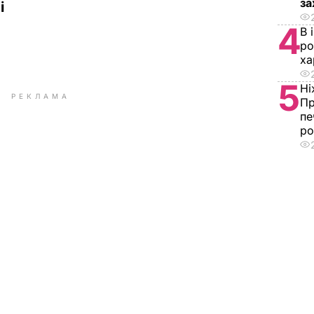
за
і
4
В 
ро
ха
5
Ні
РЕКЛАМА
Пр
пе
ро