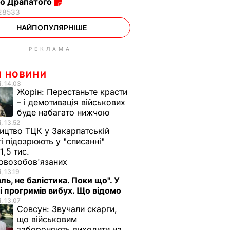
о Драпатого
28533
НАЙПОПУЛЯРНІШЕ
РЕКЛАМА
І НОВИНИ
, 14.03
Жорін:
Перестаньте красти
– і демотивація військових
буде набагато нижчою
, 13.52
ицтво ТЦК у Закарпатській
і підозрюють у "списанні"
1,5 тис.
ковозобов'язаних
, 13.19
ль, не балістика. Поки що". У
і прогримів вибух. Що відомо
, 13.07
Совсун:
Звучали скарги,
що військовим
забороняють виходити на