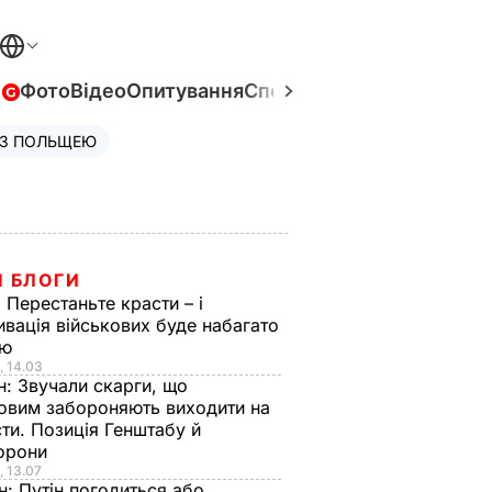
в
Фото
Відео
Опитування
Спецпроєкти
Війна в Укра
 З ПОЛЬЩЕЮ
І БЛОГИ
:
Перестаньте красти – і
вація військових буде набагато
ою
, 14.03
н:
Звучали скарги, що
ковим забороняють виходити на
ти. Позиція Генштабу й
орони
, 13.07
н:
Путін погодиться або