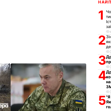
НАЙ
1
Чо
ти
Іс
за
2
Зі
як
д
3
Др
пр
4
Др
ко
на
З
5
"Я
Як
го