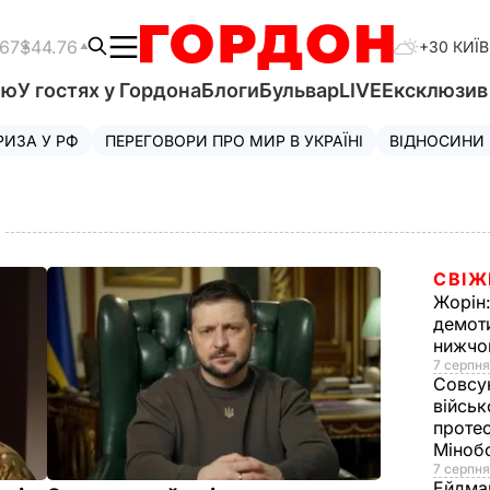
.67
$44.76
+30 КИЇВ
'ю
У гостях у Гордона
Блоги
Бульвар
LIVE
Ексклюзи
РИЗА У РФ
ПЕРЕГОВОРИ ПРО МИР В УКРАЇНІ
ВІДНОСИНИ
СВІЖ
Жорін
демоти
нижч
7 серпня
Совсу
війсь
протес
Міноб
7 серпня
Ейдма