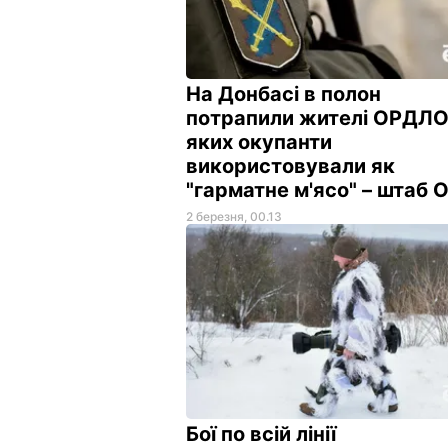
На Донбасі в полон
потрапили жителі ОРДЛО
яких окупанти
використовували як
"гарматне м'ясо" – штаб
2 березня, 00.13
Бої по всій лінії