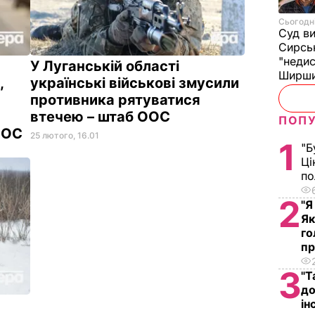
Сьогодні
Суд в
Сирсь
"недис
У Луганській області
Ширши
,
українські військові змусили
противника рятуватися
втечею – штаб ООС
ПОПУ
 ООС
25 лютого, 16.01
1
"Б
Ці
по
2
"Я
Як
го
пр
3
"Т
до
ін