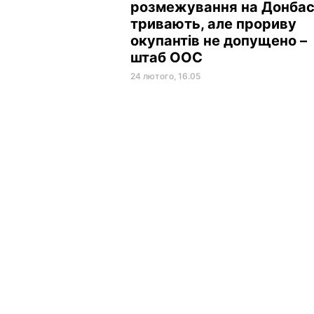
розмежування на Донбас
тривають, але прориву
окупантів не допущено –
штаб ООС
24 лютого, 16.05