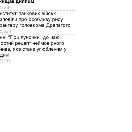
хищав диплом
28386
інституті танкових військ
зповіли про особливу рису
рактеру головкома Драпатого
25524
жні "Поцілуночки" до чаю.
остий рецепт неймовірного
чива, яке стане улюбленим у
дині
21335