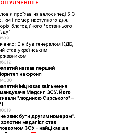
ПОПУЛЯРНІШЕ
ловік проїхав на велосипеді 5,3
с. км і помер наступного дня.
торія благодійного "останнього
їзду"
45891
нченко:
Він був генералом КДБ,
ий став українським
ержавником
36012
апатий назвав перший
іоритет на фронті
34330
апатий ініціював звільнення
мандувача Медсил ЗСУ. Його
зивали "людиною Сирського" –
МІ
30019
 не звик бути другим номером".
 золотий медаліст став
ловкомом ЗСУ – найцікавіше