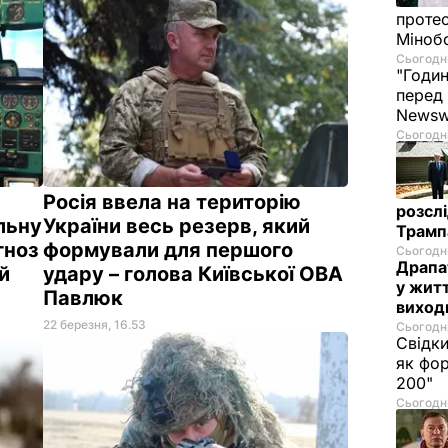
протес
Міноб
Сьогодні
"Годин
перед
News
Сьогодні
Росія ввела на територію
розслі
льну
України весь резерв, який
Трамп
гноз
формували для першого
Сьогодні
Драпа
ий
удару – голова Київської ОВА
у житт
Павлюк
виходи
22 березня, 16.53
Сьогодні
Свідки
як фо
200"
Сьогодні