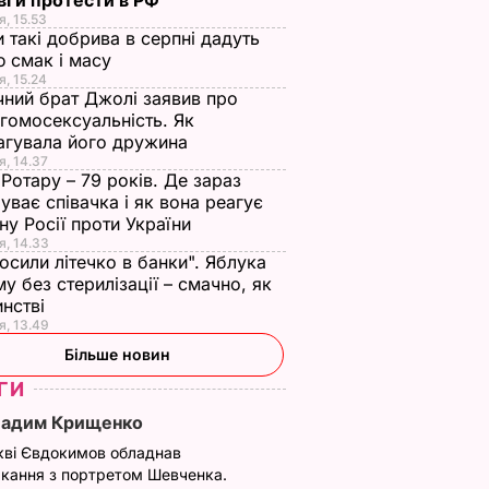
і й протести в РФ
я, 15.53
и такі добрива в серпні дадуть
 смак і масу
я, 15.24
чний брат Джолі заявив про
гомосексуальність. Як
агувала його дружина
я, 14.37
 Ротару – 79 років. Де зараз
уває співачка і як вона реагує
йну Росії проти України
я, 14.33
осили літечко в банки". Яблука
му без стерилізації – смачно, як
инстві
я, 13.49
Більше новин
ГИ
Вадим Крищенко
кві Євдокимов обладнав
кання з портретом Шевченка.