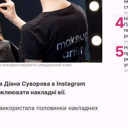
н
с
4
Н
П
п
р
5
Н
п
р
у
но використовувати спеціальний клей
а Діана Суворова в Instagram
иклеювати накладні вії.
 використала половинки накладних