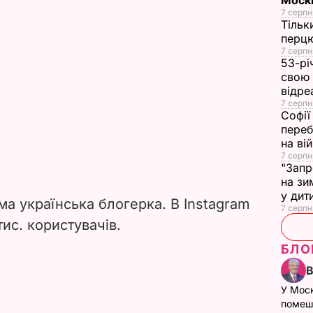
Москв
7 серпн
Тільк
перцю
7 серпн
53-рі
свою 
відре
7 серпн
Софії
переб
на ві
7 серпн
"Запр
на зи
у дит
ма українська блогерка. В Instagram
7 серпн
тис. користувачів.
БЛО
У Мос
помеш