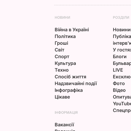
НОВИНИ
РОЗДІЛИ
Війна в Україні
Новини
Політика
Публіка
Гроші
інтерв'
Світ
У гостя
Спорт
Блоги
Культура
Бульва
Техно
LIVE
Спосіб життя
Ексклю
Надзвичайні події
Фото
Інфографіка
Відео
Цікаве
Опитув
YouTub
Спецпр
ІНФОРМАЦІЯ
Вакансії