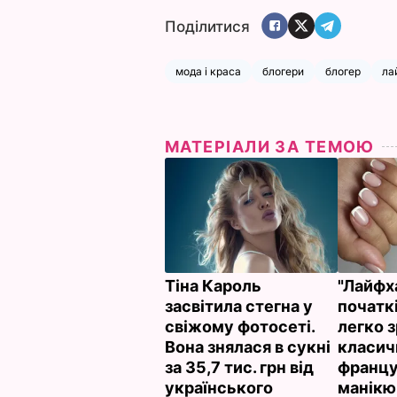
Поділитися
мода і краса
блогери
блогер
ла
МАТЕРІАЛИ ЗА ТЕМОЮ
Тіна Кароль
"Лайфх
засвітила стегна у
початкі
свіжому фотосеті.
легко 
Вона знялася в сукні
класич
за 35,7 тис. грн від
францу
українського
манікю