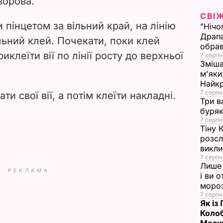
ворова.
СВІ
d
и пінцетом за вільний край, на лінію
"Нічо
Драпа
e
льний клей. Почекати, поки клей
обрав
иклеїти вії по лінії росту до верхньої
7 серпн
o
Зміша
м'яки
Найк
7 серпн
и свої вії, а потім клеїти накладні.
Три в
буряк
7 серпн
Тіну 
розсл
викли
7 серпн
Лише 
РЕКЛАМА
і ви 
моро
7 серпн
Як із
Колоб