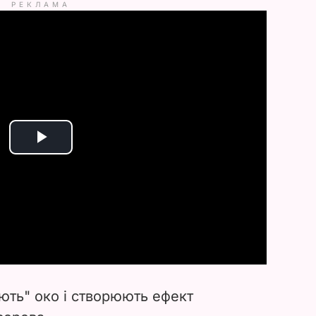
РЕКЛАМА
P
l
a
y
V
ють" око і створюють ефект
i