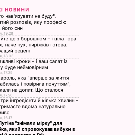
ЖІ НОВИНИ
го нав'язувати не буду".
тий розповів, яку професію
 його син
я, 19.28
йте це з борошном – і ціла гора
х, наче пух, пиріжків готова.
ращий рецепт
я, 18.03
ажливі кроки – і ваш салат із
у буде неймовірним
я, 17.29
Кароль, яка "вперше за життя
абилась і повірила почуттям",
кали на допит. Що сталося
я, 17.26
три інгредієнти й кілька хвилин –
отримаєте вдома натуральне
зиво
я, 16.17
 Путіна "знімали мірку" для
ка, який спровокував вибухи в