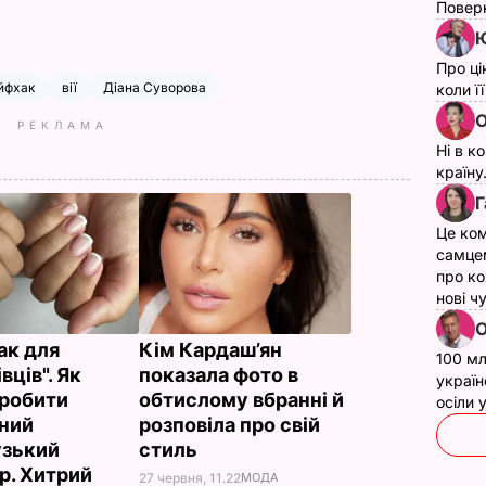
Поверн
Ю
Про ці
йфхак
вії
Діана Суворова
коли ї
О
РЕКЛАМА
Ні в к
країну
Г
Це ком
самце
про ко
нові ч
О
ак для
Кім Кардаш’ян
100 мл
вців". Як
показала фото в
україн
зробити
обтислому вбранні й
осіли
ний
розповіла про свій
зький
стиль
р. Хитрий
27 червня, 11.22
МОДА