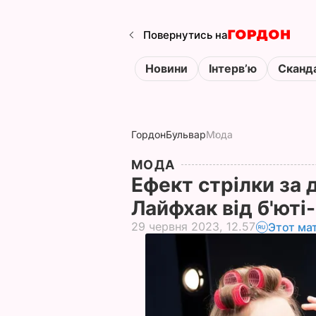
Повернутись на
Новини
Інтервʼю
Сканд
Гордон
Бульвар
Мода
МОДА
Ефект стрілки за 
Лайфхак від б'юті
29 червня 2023, 12.57
Этот ма