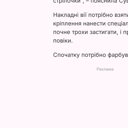
стрілочки", – пояснила Су
Накладні вії потрібно взят
кріплення нанести спеціа
почне трохи застигати, і пр
повіки.
Спочатку потрібно фарбуват