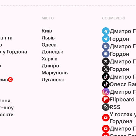
МІСТО
СОЦМЕРЕЖІ
Київ
Дмитро Г
ції та
Львів
Гордон
ю
Одеса
Дмитро Г
х у Гордона
Донецьк
Гордон
Харків
Дмитро Г
р
Дніпро
Гордон
Маріуполь
Дмитро Г
зив
Луганськ
Олеся Ба
Дмитро Г
Flipboard
ання
RSS
e-шоу
У гостях 
оєкти
Гордона
Дмитро Г