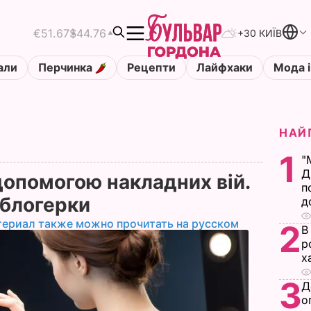
€51.67
$44.76
+30 КИЇВ
али
Перчинка
Рецепти
Лайфхаки
Мода і
НАЙ
1
"
Д
допомогою накладних вій.
п
-блогерки
д
териал также можно прочитать на русском
2
В
р
х
3
Д
о