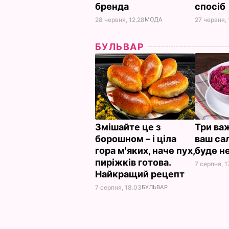
бренда
спосіб
28 червня, 12.28
МОДА
27 червня, 
БУЛЬВАР
Змішайте це з
Три важ
борошном – і ціла
ваш сал
гора м'яких, наче пух,
буде н
пиріжків готова.
7 серпня, 1
Найкращий рецепт
7 серпня, 18.03
БУЛЬВАР