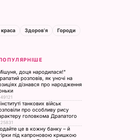
 краса
Здоровʼя
Городи
ПОПУЛЯРНІШЕ
Мішуня, доця народилася!"
рапатий розповів, як уночі на
озиціях дізнався про народження
оньки
49121
 інституті танкових військ
озповіли про особливу рису
арактеру головкома Драпатого
25831
одайте це в кожну банку – й
гірки під капроновою кришкою