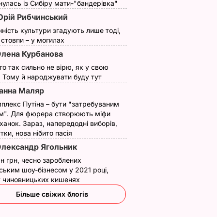
улась із Сибіру мати-"бандерівка"
рій Рибчинський
нність культури згадують лише тоді,
ї стовпи – у могилах
лена Курбанова
ого так сильно не вірю, як у свою
. Тому й народжувати буду тут
анна Маляр
плекс Путіна – бути "затребуваним
м". Для фюрера створюють міфи
ханок. Зараз, напередодні виборів,
утки, нова нібито пасія
лександр Ягольник
н грн, чесно зароблених
ським шоу-бізнесом у 2021 році,
 у чиновницьких кишенях
Більше свіжих блогів