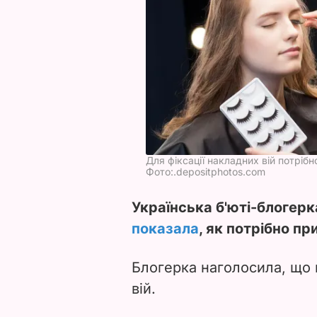
Для фіксації накладних вій потріб
Фото:.depositphotos.com
Українська б'юті-блогерк
показала
, як потрібно пр
Блогерка наголосила, що
вій.