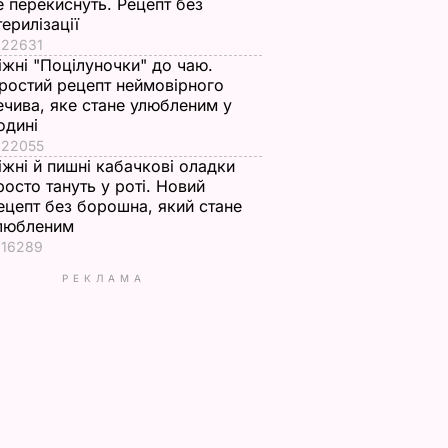
е перекиснуть. Рецепт без
терилізації
22631
іжні "Поцілуночки" до чаю.
ростий рецепт неймовірного
ечива, яке стане улюбленим у
одині
22055
іжні й пишні кабачкові оладки
росто тануть у роті. Новий
ецепт без борошна, який стане
любленим
16289
РЕКЛАМА