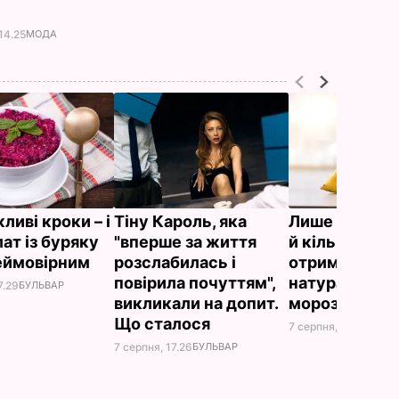
14.25
МОДА
ливі кроки – і
Тіну Кароль, яка
Лише три інг
ат із буряку
"вперше за життя
й кілька хвили
еймовірним
розслабилась і
отримаєте в
повірила почуттям",
натуральне
7.29
БУЛЬВАР
викликали на допит.
морозиво
Що сталося
7 серпня, 16.17
БУЛЬВ
7 серпня, 17.26
БУЛЬВАР