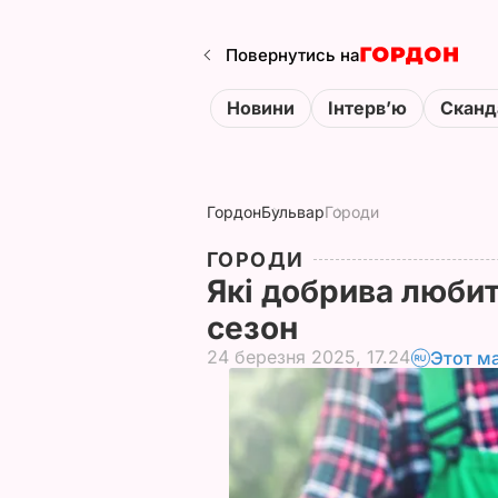
Повернутись на
Новини
Інтервʼю
Сканд
Гордон
Бульвар
Городи
ГОРОДИ
Які добрива любит
сезон
24 березня 2025, 17.24
Этот м