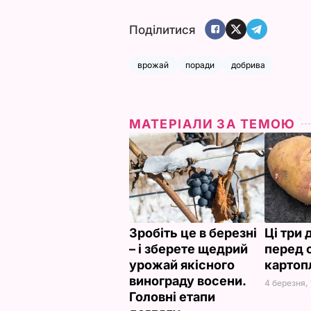
Поділитися
врожай
поради
добрива
МАТЕРІАЛИ ЗА ТЕМОЮ
Зробіть це в березні
Ці три 
– і зберете щедрий
перед 
урожай якісного
картоп
винограду восени.
4 березня, 
Головні етапи