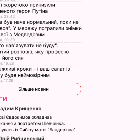
ії жорстоко принизили
еного героя Путіна
я, 23.42
а був наче нормальний, поки не
вся". У мережу потрапили знімки
євої з Медведєвим
я, 20.39
го нав'язувати не буду".
тий розповів, яку професію
 його син
я, 19.28
ажливі кроки – і ваш салат із
у буде неймовірним
я, 17.29
Більше новин
ГИ
Вадим Крищенко
кві Євдокимов обладнав
кання з портретом Шевченка.
улась із Сибіру мати-"бандерівка"
рій Рибчинський