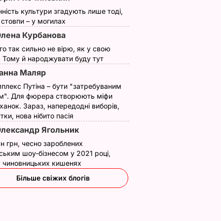
нність культури згадують лише тоді,
ї стовпи – у могилах
лена Курбанова
ого так сильно не вірю, як у свою
. Тому й народжувати буду тут
анна Маляр
плекс Путіна – бути "затребуваним
м". Для фюрера створюють міфи
ханок. Зараз, напередодні виборів,
утки, нова нібито пасія
лександр Ягольник
н грн, чесно зароблених
ським шоу-бізнесом у 2021 році,
 у чиновницьких кишенях
Більше свіжих блогів