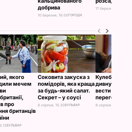
кальцинованого
розсади
добрива
17 березня, 19.00
ГО
10 березня, 19.00
ГОРОДИ
ий, якого
Соковита закуска з
Кулеба розпо
дили мечем
помідорів, яка краща
дивну манеру
ви
за будь-який салат.
вести телефо
британії,
Секрет – у соусі
переговори
ів про
8 серпня, 15.30
БУЛЬВАР
8 серпня, 10.25
СВІТ
ння британців
аїни
6.13
БУЛЬВАР