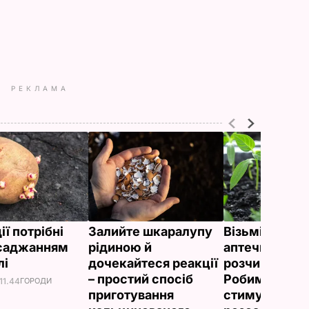
РЕКЛАМА
дії потрібні
Залийте шкаралупу
Візьміть табл
саджанням
рідиною й
аптечці й пов
лі
дочекайтеся реакції
розчиніть у 1 
– простий спосіб
Робимо поту
11.44
ГОРОДИ
приготування
стимулятор д