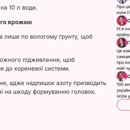
на 10 л води.
Про ці
коли ї
О
ого врожаю
Ні в к
країну
а лише по вологому ґрунту, щоб
Г
Це ком
самце
кожного підживлення, щоб
про ко
ря до кореневої системи.
нові ч
О
ня, адже надлишок азоту призводить
100 мл
україн
ні на шкоду формуванню головок.
осіли