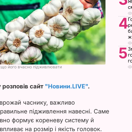
Я
с
4
Г
р
б
ж
5
З
г
г
кщо його вчасно підживлювати
 розповів сайт
"Новини.LIVE"
.
врожай часнику, важливо
правильне підживлення навесні. Саме
ивно формує кореневу систему й
пливає на розмір і якість головок.