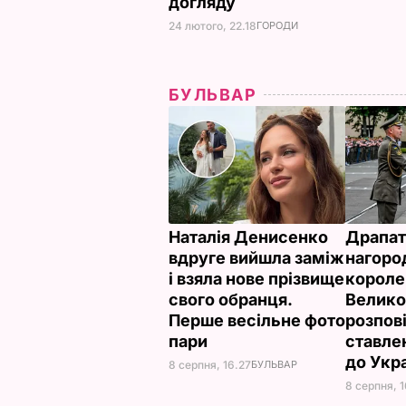
догляду
24 лютого, 22.18
ГОРОДИ
БУЛЬВАР
Наталія Денисенко
Драпат
вдруге вийшла заміж
нагоро
і взяла нове прізвище
короле
свого обранця.
Велико
Перше весільне фото
розпов
пари
ставле
до Укр
8 серпня, 16.27
БУЛЬВАР
8 серпня, 1