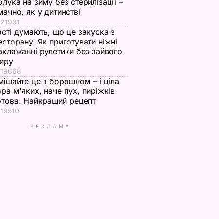
блука на зиму без стерилізації –
мачно, як у дитинстві
21991
ості думають, що це закуска з
есторану. Як приготувати ніжні
аклажанні рулетики без зайвого
иру
19668
мішайте це з борошном – і ціла
ора м'яких, наче пух, пиріжків
отова. Найкращий рецепт
19510
РЕКЛАМА