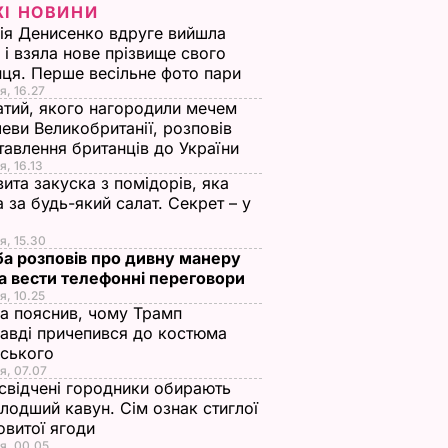
ЖІ НОВИНИ
ія Денисенко вдруге вийшла
 і взяла нове прізвище свого
ця. Перше весільне фото пари
я, 16.27
тий, якого нагородили мечем
еви Великобританії, розповів
тавлення британців до України
я, 16.13
ита закуска з помідорів, яка
 за будь-який салат. Секрет – у
я, 15.30
а розповів про дивну манеру
а вести телефонні переговори
я, 10.25
а пояснив, чому Трамп
авді причепився до костюма
нського
я, 07.07
свідчені городники обирають
лодший кавун. Сім ознак стиглої
овитої ягоди
я, 00.05