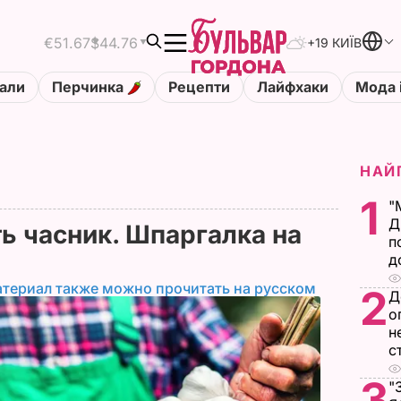
€51.67
$44.76
+19 КИЇВ
али
Перчинка
Рецепти
Лайфхаки
Мода 
НАЙ
1
"
Д
ь часник. Шпаргалка на
п
д
атериал также можно прочитать на русском
2
Д
о
н
с
3
"