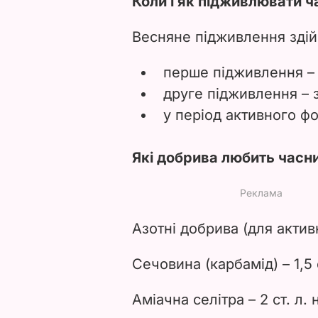
Коли і як підживлювати ч
Весняне підживлення здій
перше підживлення – 
друге підживлення – з
у період активного ф
Які добрива любить часн
Азотні добрива (для актив
Сечовина (карбамід) – 1,5 с
Аміачна селітра – 2 ст. л. 