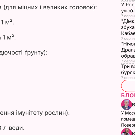
У Рос
(для міцних і великих головок):
улюбл
7 серпн
"Дімк
1 м².
збуха
Каба
 1 м².
7 серпн
"Нічо
Драпа
дючості ґрунту):
обрав
7 серпн
Три в
буряк
7 серпн
БЛО
ення імунітету рослин):
У Мос
помеш
Поверн
0 л води.
Ю