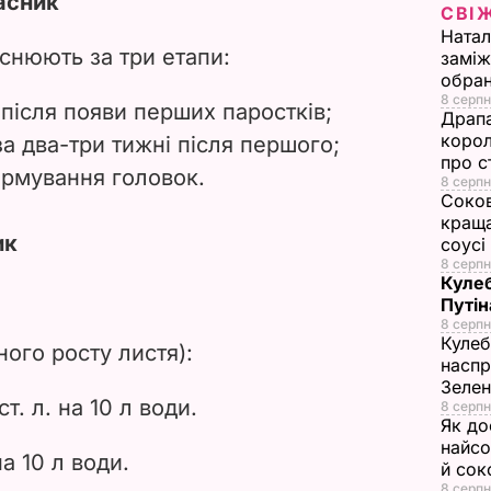
асник
СВІ
i
Натал
снюють за три етапи:
заміж
d
обран
8 серпн
після появи перших паростків;
e
Драпа
корол
а два-три тижні після першого;
про с
o
ормування головок.
8 серпн
Соков
краща
ик
соусі
8 серпн
Кулеб
Путін
8 серпн
Кулеб
ного росту листя):
наспр
Зеле
т. л. на 10 л води.
8 серпн
Як до
найсо
на 10 л води.
й сок
8 серпн