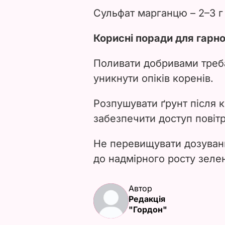
Сульфат марганцю – 2–3 г 
Корисні поради для гарн
Поливати добривами треб
уникнути опіків коренів.
Розпушувати ґрунт після 
забезпечити доступ повіт
Не перевищувати дозуван
до надмірного росту зеле
Автор
Редакція
"Гордон"