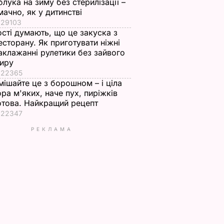
блука на зиму без стерилізації –
мачно, як у дитинстві
29103
ості думають, що це закуска з
есторану. Як приготувати ніжні
аклажанні рулетики без зайвого
иру
22365
мішайте це з борошном – і ціла
ора м'яких, наче пух, пиріжків
отова. Найкращий рецепт
22347
РЕКЛАМА