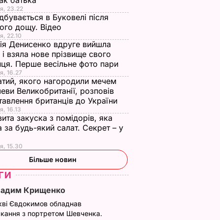
ак батька
я, 23.22
дбувається в Буковелі після
ого дощу. Відео
я, 22.10
ія Денисенко вдруге вийшла
 і взяла нове прізвище свого
ця. Перше весільне фото пари
я, 16.27
тий, якого нагородили мечем
еви Великобританії, розповів
тавлення британців до України
я, 16.13
ита закуска з помідорів, яка
 за будь-який салат. Секрет – у
я, 15.30
Більше новин
ГИ
Вадим Крищенко
кві Євдокимов обладнав
кання з портретом Шевченка.