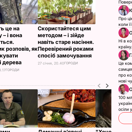
Поверн
Ю
Про ці
коли ї
ь це на
Скористайтеся цим
О
 – і вона
методом – і зійде
Ні в к
ться.
навіть старе насіння.
країну
к розповів, як
Перевірений роками
Г
ікувати
спосіб замочування
і дерева
Це ком
27 січня, 20.40
ГОРОДИ
самце
3.17
ГОРОДИ
про ко
нові ч
О
100 мл
україн
осіли
ками
Домашні в’ялені
"Хочеться та