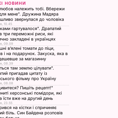
ЖІ НОВИНИ
любов належить тобі. Вбережи
для мене". Дружина Мадяра
шливо звернулася до чоловіка
я, 10.45
іками гартувалося". Драпатий
в три переможні риси, які
ично закладені в українцях
я, 09.09
ні в’ялені томати до піци,
ів і на подарунок. Закуска, яка в
дешевше за магазинну
я, 08.39
ться там землю цілувати".
тий пригадав цитату із
ського фільму про Україну
я, 08.08
ивитеся? Пишіть рецепт!"
ниті херсонські помідори, які
 їсти вже на другий день
я, 23.55
ився на кістки і спричиняє
ий біль. Син Байдена розповів