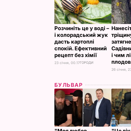
Розчиніть це у воді –
Нанесіт
і колорадський жук
тріщину
дасть картоплі
затягне
спокій. Ефективний
Садівни
рецепт без хімії
і чим л
плодов
23 січня, 00.17
ГОРОДИ
26 січня, 2
БУЛЬВАР
"Моя любов
"Це ві