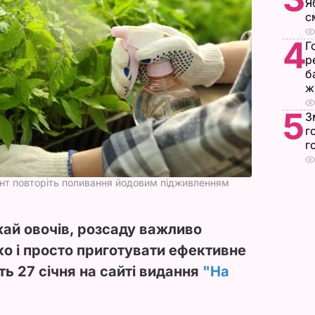
Я
с
4
Г
р
б
ж
5
З
г
г
унт повторіть поливання йодовим підживленням
ай овочів, розсаду важливо
гко і просто приготувати ефективне
ь 27 січня на сайті видання
"На