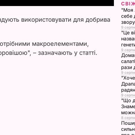
СВІ
"Моя 
V
себе 
ндують використовувати для добрива
звору
i
9 серпн
"Це в
d
назва
 потрібними макроелементами,
генет
9 серпн
e
оровішою", – зазначають у статті.
Домаш
салат
o
рази 
9 серпн
"Хоче
Драпа
радян
9 серпн
"Що д
Знаме
можна
8 серпн
Пошир
сильн