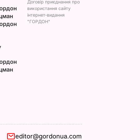
Договір приєднання про
ордон
використання сайту
інтернет-видання
цман
"ГОРДОН"
ордон
у
ордон
цман
editor@gordonua.com