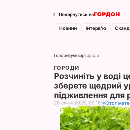
Повернутись на
Новини
Інтервʼю
Сканд
Гордон
Бульвар
Городи
ГОРОДИ
Розчиніть у воді ц
зберете щедрий у
підживлення для 
28 січня 2025, 00.16
Этот мате