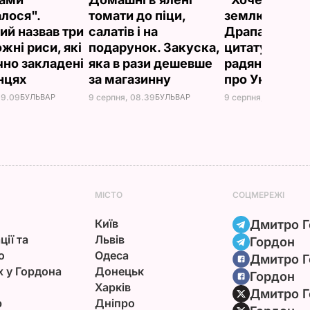
алося".
томати до піци,
землю цілува
ий назвав три
салатів і на
Драпатий при
жні риси, які
подарунок. Закуска,
цитату із
чно закладені
яка в рази дешевше
радянського
їнцях
за магазинну
про Україну
09.09
БУЛЬВАР
9 серпня, 08.39
БУЛЬВАР
9 серпня, 08.08
БУЛ
МІСТО
СОЦМЕРЕЖІ
Київ
Дмитро Г
ції та
Львів
Гордон
ю
Одеса
Дмитро Г
х у Гордона
Донецьк
Гордон
Харків
Дмитро Г
р
Дніпро