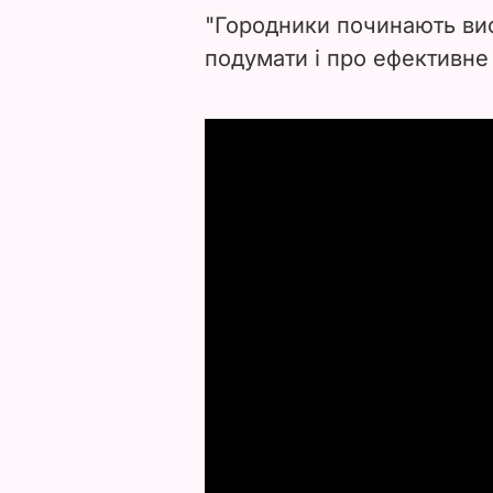
"Городники починають висі
подумати і про ефективне п