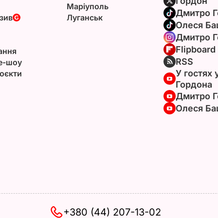
Гордон
Маріуполь
Дмитро Г
зив
Луганськ
Олеся Ба
Дмитро Г
Flipboard
ання
RSS
e-шоу
У гостях 
оєкти
Гордона
Дмитро Г
Олеся Ба
+380 (44) 207-13-02