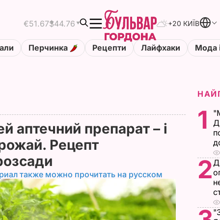
€51.67
$44.76
+20 КИЇВ
али
Перчинка
Рецепти
Лайфхаки
Мода 
НАЙ
1
"
Д
ей аптечний препарат – і
п
рожай. Рецепт
д
розсади
2
Д
о
риал также можно прочитать на русском
н
с
3
"