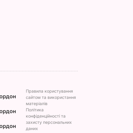
ти".
Пишіть рецепт!"
і спричиняє сильни
гадав
Знамениті
біль. Син Байдена
херсонські
розповів про рак
 фільму
помідори, які можна
батька
їсти вже на другий
8 серпня, 23.22
СВІТ
день
ЬВАР
8 серпня, 23.55
БУЛЬВАР
Правила користування
ордон
сайтом та використання
матеріалів
Політика
ордон
конфіденційності та
захисту персональних
ордон
даних