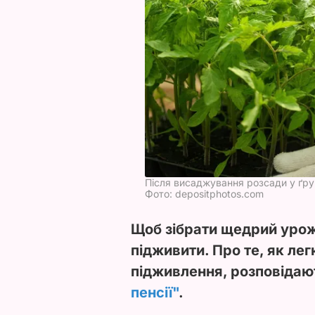
Після висаджування розсади у ґр
Фото: depositphotos.com
Щоб зібрати щедрий урож
підживити. Про те, як ле
підживлення, розповідают
пенсії"
.