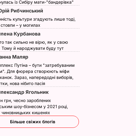
улась із Сибіру мати-"бандерівка"
рій Рибчинський
нність культури згадують лише тоді,
ї стовпи – у могилах
лена Курбанова
ого так сильно не вірю, як у свою
. Тому й народжувати буду тут
анна Маляр
плекс Путіна – бути "затребуваним
м". Для фюрера створюють міфи
ханок. Зараз, напередодні виборів,
утки, нова нібито пасія
лександр Ягольник
н грн, чесно зароблених
ським шоу-бізнесом у 2021 році,
 у чиновницьких кишенях
Більше свіжих блогів
м
"Що дивитеся?
Поширився на кістк