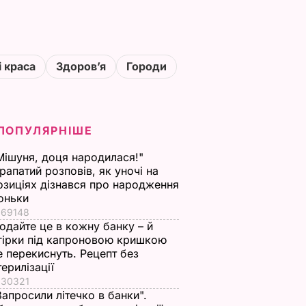
і краса
Здоровʼя
Городи
ПОПУЛЯРНІШЕ
Мішуня, доця народилася!"
рапатий розповів, як уночі на
озиціях дізнався про народження
оньки
69148
одайте це в кожну банку – й
гірки під капроновою кришкою
е перекиснуть. Рецепт без
терилізації
30321
Запросили літечко в банки".