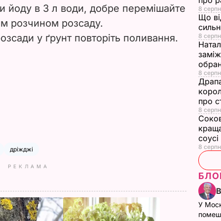
про р
ни йоду в 3 л води, добре перемішайте
8 серпн
Що ві
им розчином розсаду.
сильн
озсади у ґрунт повторіть поливання.
8 серпн
Натал
заміж
обран
8 серпн
Драпа
корол
про с
8 серпн
Соков
краща
соусі
8 серпн
дріжджі
РЕКЛАМА
БЛО
У Мос
помеш