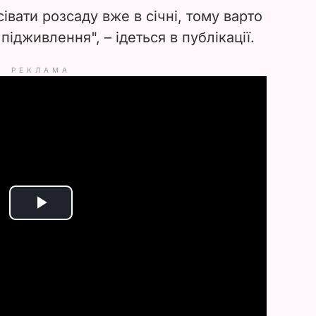
вати розсаду вже в січні, тому варто
ідживлення", – ідеться в публікації.
РЕКЛАМА
P
l
a
y