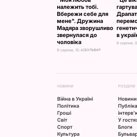
належить тобі.
гартув
Вбережи себе для
Драпат
мене". Дружина
перемо
Мадяра зворушливо
генети
звернулася до
в укра
чоловіка
9 серпня, 
9 серпня, 10.45
БУЛЬВАР
НОВИНИ
РОЗДІЛИ
Війна в Україні
Новини
Політика
Публіка
Гроші
інтерв'
Світ
У гостя
Спорт
Блоги
Культура
Бульва