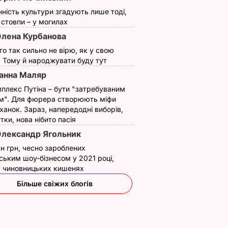
нність культури згадують лише тоді,
инці –
ї стовпи – у могилах
ий хід".
лена Курбанова
а, як
кою
ого так сильно не вірю, як у свою
линку.
. Тому й народжувати буду тут
анна Маляр
ИНИ
плекс Путіна – бути "затребуваним
м". Для фюрера створюють міфи
ханок. Зараз, напередодні виборів,
утки, нова нібито пасія
лександр Ягольник
н грн, чесно зароблених
ським шоу-бізнесом у 2021 році,
 у чиновницьких кишенях
Більше свіжих блогів
вів про
Кулеба пояснив,
Як досвідчені
 Путіна
чому Трамп
городники обирают
нні
насправді
найсолодший кавун
причепився до
Сім ознак стиглої й