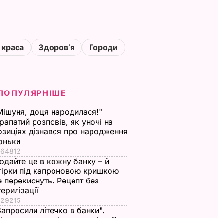
 краса
Здоровʼя
Городи
ПОПУЛЯРНІШЕ
Мішуня, доця народилася!"
рапатий розповів, як уночі на
озиціях дізнався про народження
оньки
64812
одайте це в кожну банку – й
гірки під капроновою кришкою
е перекиснуть. Рецепт без
терилізації
29215
Запросили літечко в банки".