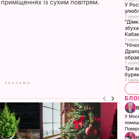
 приміщеннях із сухим повітрям.
У Рос
улюбл
7 серпн
"Дімк
збуха
Каба
7 серпн
"Нічо
Драпа
обрав
7 серпн
Три в
буряк
7 серпн
РЕКЛАМА
БЛО
У Мос
помеш
Поверн
Ю