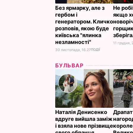
Без ярмарку, але з
Не робі
гербом і
якщо х
генератором. Кличко
новорі
розповів, якою буде
горщик
київська "ялинка
зберіг
незламності"
11 грудня, 
30 листопада, 16.27
ПОДІЇ
БУЛЬВАР
Наталія Денисенко
Драпат
вдруге вийшла заміж
нагоро
і взяла нове прізвище
короле
свого обранця.
Велико