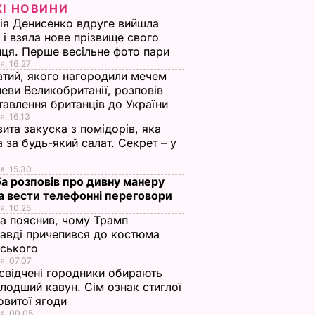
ЖІ НОВИНИ
ія Денисенко вдруге вийшла
 і взяла нове прізвище свого
ця. Перше весільне фото пари
я, 16.27
тий, якого нагородили мечем
еви Великобританії, розповів
тавлення британців до України
я, 16.13
ита закуска з помідорів, яка
 за будь-який салат. Секрет – у
я, 15.30
а розповів про дивну манеру
а вести телефонні переговори
я, 10.25
а пояснив, чому Трамп
авді причепився до костюма
нського
я, 07.07
свідчені городники обирають
лодший кавун. Сім ознак стиглої
овитої ягоди
я, 00.05