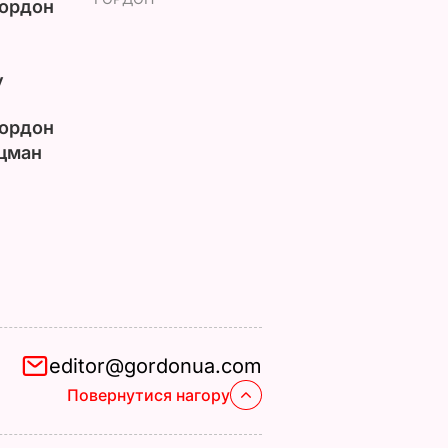
ордон
у
ордон
цман
editor@gordonua.com
Повернутися нагору