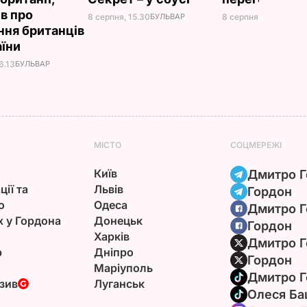
ів про
8 серпня, 15.30
БУЛЬВАР
8 серпня, 10.25
СВІТ
ння британців
аїни
6.13
БУЛЬВАР
МІСТО
СОЦМЕРЕЖІ
Київ
Дмитро Г
ції та
Львів
Гордон
ю
Одеса
Дмитро Г
х у Гордона
Донецьк
Гордон
Харків
Дмитро Г
р
Дніпро
Гордон
Маріуполь
Дмитро Г
зив
Луганськ
Олеся Ба