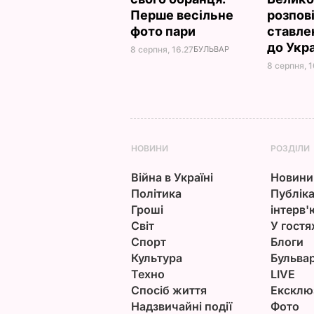
Перше весільне
розпов
фото пари
ставле
до Укр
8 серпня, 16.27
БУЛЬВАР
8 серпня, 1
НОВИНИ
РОЗДІЛИ
Війна в Україні
Новини
Політика
Публіка
Гроші
інтерв'
Світ
У гостя
Спорт
Блоги
Культура
Бульва
Техно
LIVE
Спосіб життя
Ексклю
Надзвичайні події
Фото