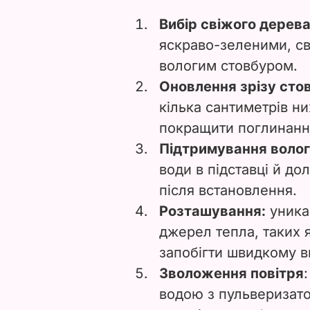
Вибір свіжого дерев
яскраво-зеленими, св
вологим стовбуром.
Оновлення зрізу сто
кілька сантиметрів н
покращити поглинанн
Підтримування волог
води в підставці й до
після встановлення.
Розташування:
уника
джерел тепла, таких я
запобігти швидкому 
Зволоження повітря
водою з пульверизат