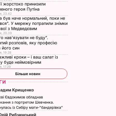
ії жорстоко принизили
еного героя Путіна
я, 23.42
а був наче нормальний, поки не
вся". У мережу потрапили знімки
євої з Медведєвим
я, 20.39
го нав'язувати не буду".
тий розповів, яку професію
 його син
я, 19.28
ажливі кроки – і ваш салат із
у буде неймовірним
я, 17.29
Більше новин
ГИ
Вадим Крищенко
кві Євдокимов обладнав
кання з портретом Шевченка.
улась із Сибіру мати-"бандерівка"
рій Рибчинський