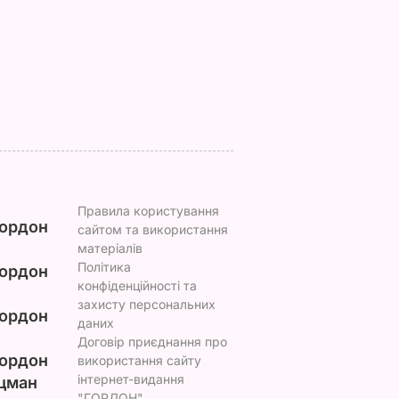
костюма
соковитої ягоди
Зеленського
8 серпня, 00.05
БУЛЬВАР
8 серпня, 07.07
СВІТ
Правила користування
ордон
сайтом та використання
матеріалів
Політика
ордон
конфіденційності та
захисту персональних
ордон
даних
Договір приєднання про
ордон
використання сайту
інтернет-видання
цман
"ГОРДОН"