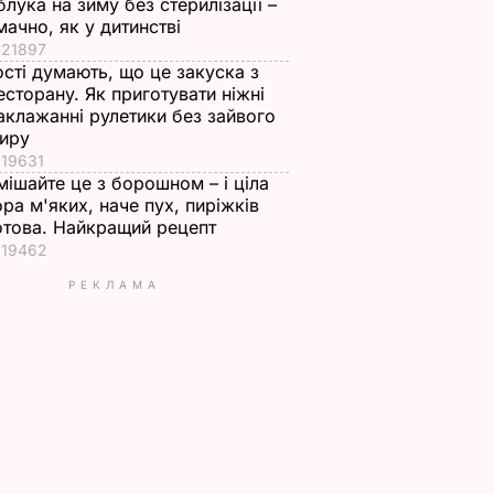
блука на зиму без стерилізації –
мачно, як у дитинстві
21897
ості думають, що це закуска з
есторану. Як приготувати ніжні
аклажанні рулетики без зайвого
иру
19631
мішайте це з борошном – і ціла
ора м'яких, наче пух, пиріжків
отова. Найкращий рецепт
19462
РЕКЛАМА