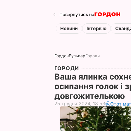
Повернутись на
Новини
Інтервʼю
Сканд
Гордон
Бульвар
Городи
ГОРОДИ
Ваша ялинка сохне
осипання голок і 
довгожителькою
25 грудня 2024, 18.53
Этот ма