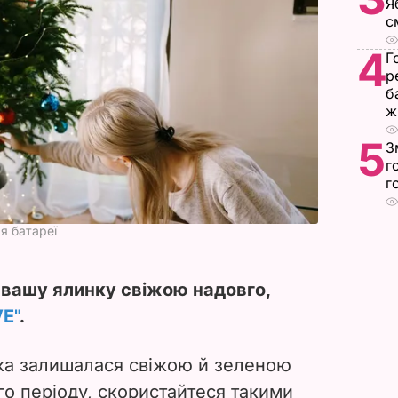
Я
с
4
Г
р
б
ж
5
З
г
г
я батареї
 вашу ялинку свіжою надовго,
VE"
.
ка залишалася свіжою й зеленою
го періоду, скористайтеся такими