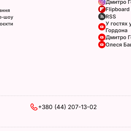
Дмитро Г
Flipboard
ання
RSS
e-шоу
У гостях 
оєкти
Гордона
Дмитро Г
Олеся Ба
+380 (44) 207-13-02