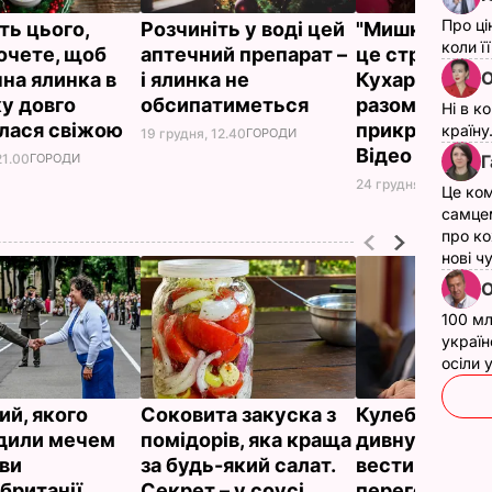
Про ці
ть цього,
Розчиніть у воді цей
"Мишки на ял
коли ї
очете, щоб
аптечний препарат –
це стратегічн
О
чна ялинка в
і ялинка не
Кухар показал
у довго
обсипатиметься
разом із доч
Ні в к
алася свіжою
прикрасила я
країну
19 грудня, 12.40
ГОРОДИ
Відео
Г
21.00
ГОРОДИ
24 грудня, 12.13
НОВ
Це ком
самце
про ко
нові ч
О
100 мл
україн
осіли
ий, якого
Соковита закуска з
Кулеба розпо
дили мечем
помідорів, яка краща
дивну манеру
ви
за будь-який салат.
вести телефо
британії,
Секрет – у соусі
переговори