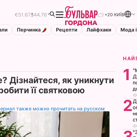
€51.67
$44.76
+20 КИЇВ
али
Перчинка
Рецепти
Лайфхаки
Мода і
НАЙ
1
"
Д
? Дізнайтеся, як уникнути
п
зробити її святковою
д
2
Д
о
териал также можно прочитать на русском
н
с
3
"