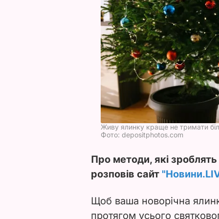
Живу ялинку краще не тримати біл
Фото: depositphotos.com
Про методи, які зроблять
розповів сайт
"Новини.LI
Щоб ваша новорічна ялин
протягом усього святково