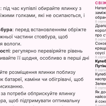
V
СВІ
а
: під час купівлі обирайте ялинку з
Натал
i
заміж
іжими голками, які не осипаються, і
обран
8 серпн
d
Драпа
вбура
: перед встановленням обріжте
корол
e
про с
ижньої частини стовбура, щоб
8 серпн
я вологи.
Соков
o
краща
ості
: регулярно перевіряйте рівень
соусі
ливайте її щодня, особливо в перші дні
8 серпн
Кулеб
Путін
8 серпн
йте розміщення ялинки поблизу
Кулеб
к батареї, каміни чи обігрівачі, щоб
наспр
Зеле
висиханню.
8 серпн
Як до
: за потреби обприскуйте ялинку
найсо
ора, щоб підтримувати оптимальну
й сок
8 серпн