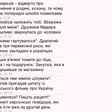
арьов – відверто про
нення в родині, кохану, та чому
ає попередні шлюби помилками
я, 12.10
любов належить тобі. Вбережи
для мене". Дружина Мадяра
шливо звернулася до чоловіка
я, 10.45
іками гартувалося". Драпатий
в три переможні риси, які
ично закладені в українцях
я, 09.09
ні в’ялені томати до піци,
ів і на подарунок. Закуска, яка в
дешевше за магазинну
я, 08.39
ться там землю цілувати".
тий пригадав цитату із
ського фільму про Україну
я, 08.08
ивитеся? Пишіть рецепт!"
ниті херсонські помідори, які
 їсти вже на другий день
я, 23.55