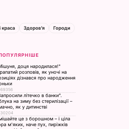
і краса
Здоровʼя
Городи
ПОПУЛЯРНІШЕ
Мішуня, доця народилася!"
рапатий розповів, як уночі на
озиціях дізнався про народження
оньки
69356
Запросили літечко в банки".
блука на зиму без стерилізації –
мачно, як у дитинстві
30204
мішайте це з борошном – і ціла
ора м'яких, наче пух, пиріжків