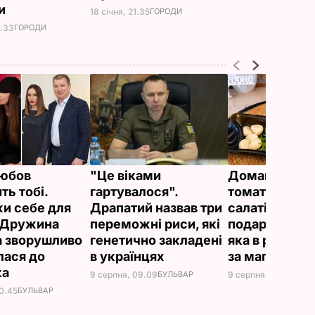
ди
18 січня, 21.35
ГОРОДИ
3.33
ГОРОДИ
юбов
"Це віками
Домашні в’ял
ть тобі.
гартувалося".
томати до піц
и себе для
Драпатий назвав три
салатів і на
 Дружина
переможні риси, які
подарунок. З
 зворушливо
генетично закладені
яка в рази д
лася до
в українцях
за магазинну
ка
9 серпня, 09.09
БУЛЬВАР
9 серпня, 08.39
БУЛ
10.45
БУЛЬВАР