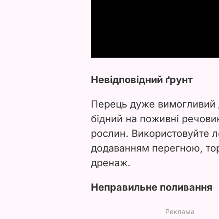
Невідповідний ґрунт
Перець дуже вимогливий д
бідний на поживні речови
рослин. Використовуйте ле
додаванням перегною, тор
дренаж.
Неправильне поливання