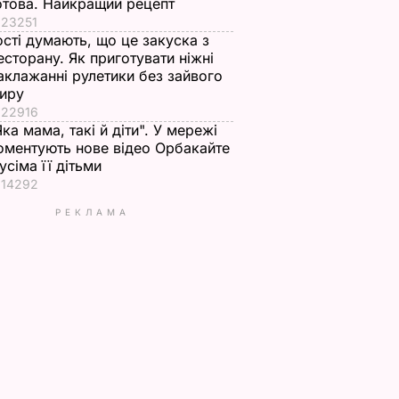
отова. Найкращий рецепт
23251
ості думають, що це закуска з
есторану. Як приготувати ніжні
аклажанні рулетики без зайвого
иру
22916
Яка мама, такі й діти". У мережі
оментують нове відео Орбакайте
 усіма її дітьми
14292
РЕКЛАМА