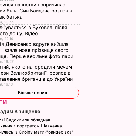
ився на кістки і спричиняє
ий біль. Син Байдена розповів
ак батька
я, 23.22
дбувається в Буковелі після
ого дощу. Відео
я, 22.10
ія Денисенко вдруге вийшла
 і взяла нове прізвище свого
ця. Перше весільне фото пари
я, 16.27
тий, якого нагородили мечем
еви Великобританії, розповів
тавлення британців до України
я, 16.13
Більше новин
ГИ
Вадим Крищенко
кві Євдокимов обладнав
кання з портретом Шевченка.
улась із Сибіру мати-"бандерівка"