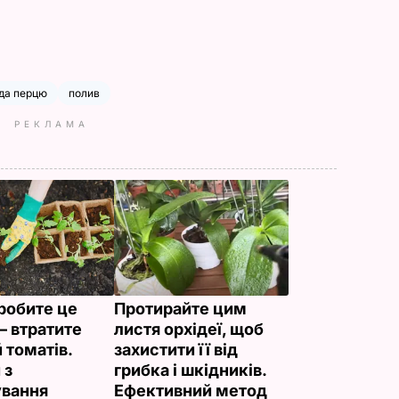
да перцю
полив
РЕКЛАМА
робите це
Протирайте цим
– втратите
листя орхідеї, щоб
 томатів.
захистити її від
 з
грибка і шкідників.
вання
Ефективний метод