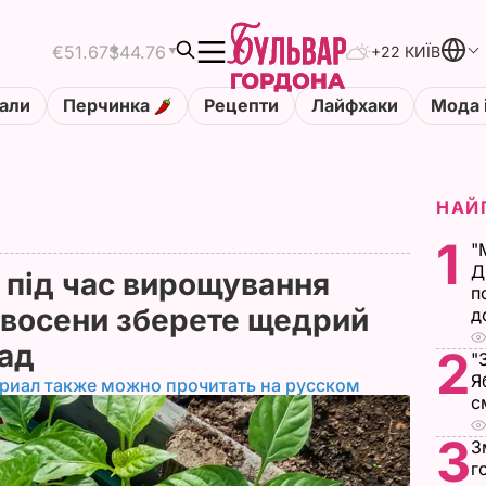
€51.67
$44.76
+22 КИЇВ
али
Перчинка
Рецепти
Лайфхаки
Мода 
НАЙ
1
"
Д
 під час вирощування
п
і восени зберете щедрий
д
рад
2
"
Я
риал также можно прочитать на русском
с
3
З
г