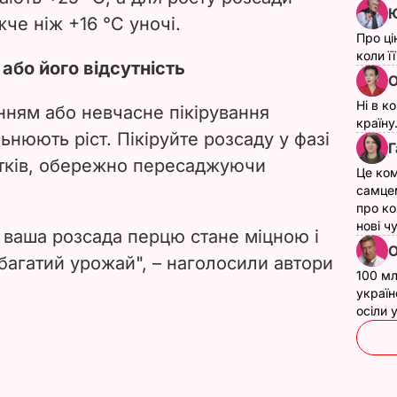
Ю
жче ніж +16 °C уночі.
Про ці
коли ї
або його відсутність
О
Ні в к
нням або невчасне пікірування
країну
ьнюють ріст. Пікіруйте розсаду у фазі
Г
стків, обережно пересаджуючи
Це ком
самце
про ко
нові ч
і ваша розсада перцю стане міцною і
О
агатий урожай", – наголосили автори
100 мл
україн
осіли