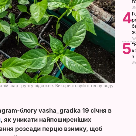
г
4
Г
р
б
ж
5
"
к
з
хній шар ґрунту підсохне. Використовуйте теплу воду
agram-блогу vasha_gradka 19 січня в
и
, як уникати найпоширеніших
ання розсади перцю взимку, щоб