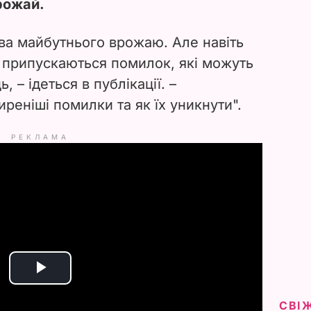
рожай.
ва майбутнього врожаю. Але навіть
і припускаються помилок, які можуть
, – ідеться в публікації. –
реніші помилки та як їх уникнути".
РЕКЛАМА
P
СВІ