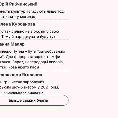
рій Рибчинський
нність культури згадують лише тоді,
ї стовпи – у могилах
лена Курбанова
ого так сильно не вірю, як у свою
. Тому й народжувати буду тут
анна Маляр
плекс Путіна – бути "затребуваним
м". Для фюрера створюють міфи
ханок. Зараз, напередодні виборів,
утки, нова нібито пасія
лександр Ягольник
н грн, чесно зароблених
ським шоу-бізнесом у 2021 році,
 у чиновницьких кишенях
Більше свіжих блогів