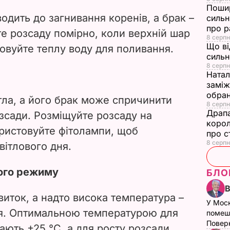
Пошир
одить до загнивання коренів, а брак –
сильн
про р
е розсаду помірно, коли верхній шар
8 серпн
Що ві
товуйте теплу воду для поливання.
сильн
8 серпн
Натал
заміж
обран
тла, а його брак може спричинити
8 серпн
Драпа
озсади. Розміщуйте розсаду на
корол
ористовуйте фітолампи, щоб
про с
8 серпн
вітлового дня.
ого режиму
БЛО
иток, а надто висока температура –
У Мос
ня. Оптимальною температурою для
помеш
Поверн
ають +25 °C, а для росту розсади