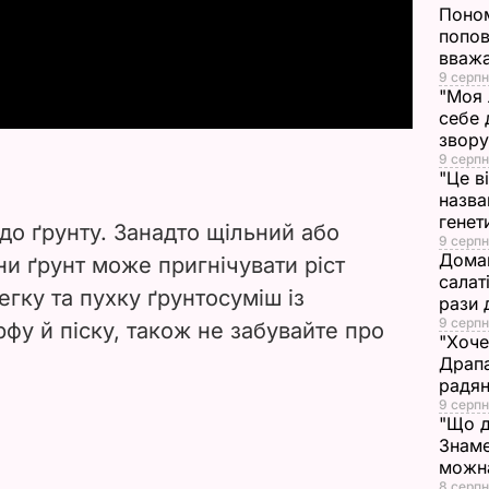
l
Поном
попов
a
вваж
9 серпн
"Моя 
y
себе 
звору
V
9 серпн
"Це в
i
назва
генет
о ґрунту. Занадто щільний або
9 серпн
d
Домаш
ни ґрунт може пригнічувати ріст
салат
e
гку та пухку ґрунтосуміш із
рази 
9 серпн
фу й піску, також не забувайте про
"Хоче
o
Драпа
радян
9 серпн
"Що д
Знаме
можна
8 серпн