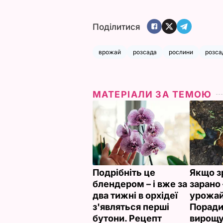
Поділитися
врожай
розсада
рослини
розса
МАТЕРІАЛИ ЗА ТЕМОЮ
Подрібніть це
Якщо з
блендером – і вже за
зарано 
два тижні в орхідеї
урожай
з'являться перші
Поради
бутони. Рецепт
вирощу