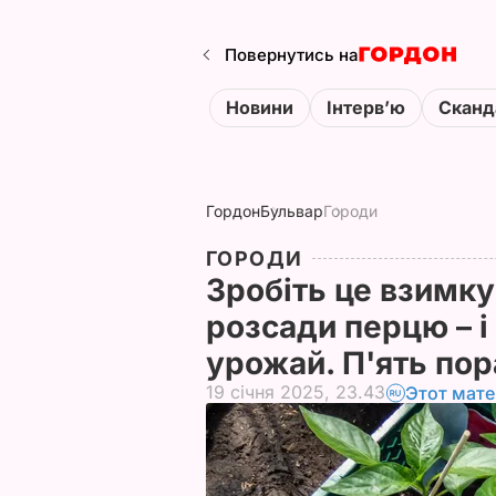
Повернутись на
Новини
Інтервʼю
Сканд
Гордон
Бульвар
Городи
ГОРОДИ
Зробіть це взимку
розсади перцю – 
урожай. П'ять по
19 січня 2025, 23.43
Этот мате