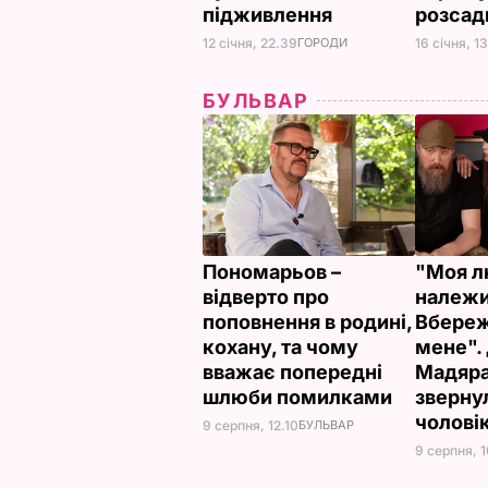
підживлення
розса
12 січня, 22.39
ГОРОДИ
16 січня, 1
БУЛЬВАР
Пономарьов –
"Моя л
відверто про
належи
поповнення в родині,
Вбереж
кохану, та чому
мене".
вважає попередні
Мадяра
шлюби помилками
зверну
чолові
9 серпня, 12.10
БУЛЬВАР
9 серпня, 