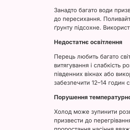
Занадто багато води призв
до пересихання. Поливайт
ґрунту підсохне. Викорис
Недостатнє освітлення
Перець любить багато сві
витягування і слабкість р
південних вікнах або вик
забезпечити 12–14 годин с
Порушення температурн
Холод може зупинити розв
призвести до перегріван
проростання насіння вваж