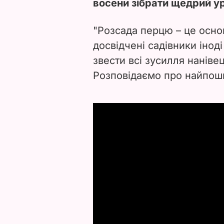
восени зібрати щедрий у
"Розсада перцю – це осно
досвідчені садівники інод
звести всі зусилля нанівець
Розповідаємо про найпоши