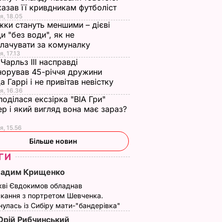
азав її кривдникам футболіст
я, 18.05
жки стануть меншими – дієві
и "без води", як не
лачувати за комуналку
я, 17.13
Чарльз III насправді
норував 45-річчя дружини
а Гаррі і не привітав невістку
я, 16.36
а
Accelerate. Вийшов
Агілера без макіяж
поділася ексзірка "ВІА Гри"
ву
кліп Агілери. Відео
знялася для виданн
р і який вигляд вона має зараз?
Paper
4 травня, 11.26
НОВИНИ
я, 15.56
27 березня, 14.43
НОВИНИ
ИНИ
Більше новин
ГИ
Вадим Крищенко
кві Євдокимов обладнав
кання з портретом Шевченка.
улась із Сибіру мати-"бандерівка"
рій Рибчинський