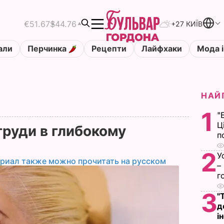
€51.67
$44.76
+27 КИЇВ
али
Перчинка
Рецепти
Лайфхаки
Мода і
НАЙ
1
"
Ц
груди в глибокому
п
2
У
ериал также можно прочитать на русском
–
г
3
"
д
і