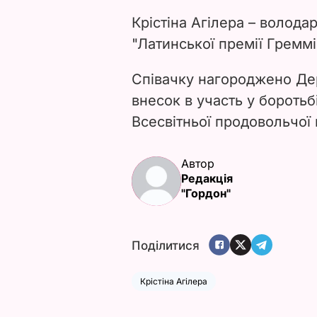
Крістіна Агілера – волода
"Латинської премії Греммі
Співачку нагороджено Д
внесок в участь у боротьб
Всесвітньої продовольчої
Автор
Редакція
"Гордон"
Поділитися
Крістіна Агілера