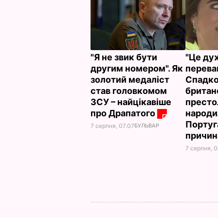
"Я не звик бути
"Це ду
другим номером". Як
переваг
золотий медаліст
Спадк
став головкомом
британ
ЗСУ – найцікавіше
престо
про Драпатого
народи
Португа
7 серпня, 07.07
БУЛЬВАР
причи
7 серпня, 