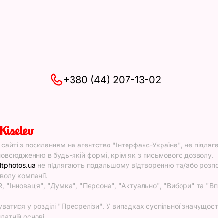
+380 (44) 207-13-02
y
у сайті з посиланням на агентство "Інтерфакс-Україна", не підляг
овсюдженню в будь-якій формі, крім як з письмового дозволу.
itphotos.ua
не підлягають подальшому відтворенню та/або роз
волу компанії.
, "Інновація", "Думка", "Персона", "Актуально", "Вибори" та "Вп
атися у розділі "Пресрелізи". У випадках суспільної значущості
латній основі.