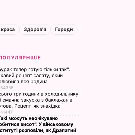
 краса
Здоровʼя
Городи
ПОПУЛЯРНІШЕ
Буряк тепер готую тільки так".
ікавий рецепт салату, який
олюбила вся родина
64358
сього три години в холодильнику
 і смачна закуска з баклажанів
отова. Рецепт, як знахідка
41447
Такі можуть неочікувано
обитися висот". У військовому
нституті розповіли, як Драпатий