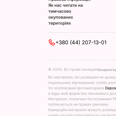
Як нас читати на
тимчасово
окупованих
територіях
+380 (44) 207-13-01
© 2026. Всі права захищені
Designed b
Всі матеріали, які розміщені на цьом
подальшому відтворенню та/або розп
Усі опубліковані фотоматеріали
Depos
в будь-якій формі без письмового доз
Матеріали, позначені піктограмами PR
публікуються на правах реклами.
Комерційні матеріали можуть розміщув
цьому розділі допускається і на безоп