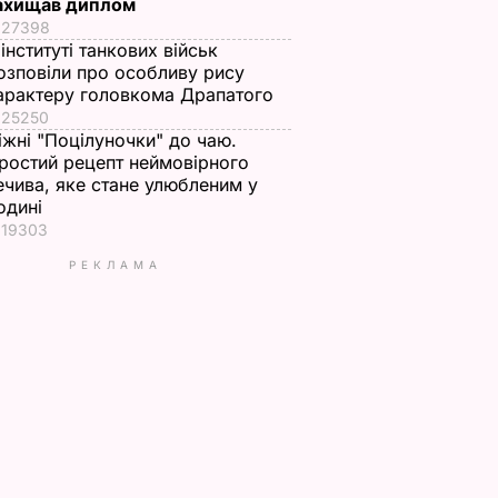
ахищав диплом
27398
 інституті танкових військ
озповіли про особливу рису
арактеру головкома Драпатого
25250
іжні "Поцілуночки" до чаю.
ростий рецепт неймовірного
ечива, яке стане улюбленим у
одині
19303
РЕКЛАМА