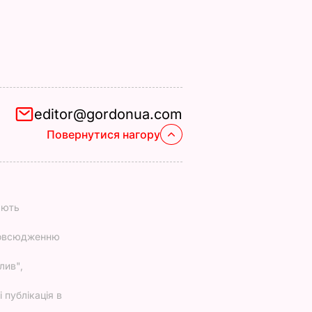
editor@gordonua.com
Повернутися нагору
ають
повсюдженню
лив",
 публікація в