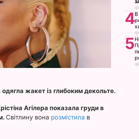
з
4
В
р
х
5
Н
П
п
р
а одягла жакет із глибоким декольте.
істіна Агілера показала груди в
м.
Світлину вона
розмістила
в