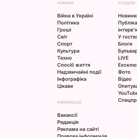
НОВИНИ
РОЗДІЛИ
Війна в Україні
Новини
Політика
Публіка
Гроші
інтерв'
Світ
У гостя
Спорт
Блоги
Культура
Бульва
Техно
LIVE
Спосіб життя
Ексклю
Надзвичайні події
Фото
Інфографіка
Відео
Цікаве
Опитув
YouTub
Спецпр
ІНФОРМАЦІЯ
Вакансії
Редакція
Реклама на сайті
Правова інформація