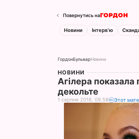
Повернутись на
Новини
Інтервʼю
Сканд
Гордон
Бульвар
Новини
НОВИНИ
Агілера показала 
декольте
1 серпня 2018, 09.58
Этот мат