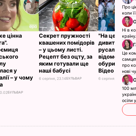
Про ці
коли ї
О
Ні в к
же цінна
Секрет пружності
"На це навіть
країну
а".
квашених помідорів
дивитися". Шо
Г
оємиця
– у цьому листі.
русалками у
Це ком
ського
Рецепт без оцту, за
відомому рес
самце
лу
яким готували ще
обурило мер
про ко
лася у
наші бабусі
Відео
нові ч
лії – у чому
6 серпня, 23.14
БУЛЬВАР
6 серпня, 21.38
БУЛЬ
О
на
100 мл
00.02
БУЛЬВАР
україн
осіли