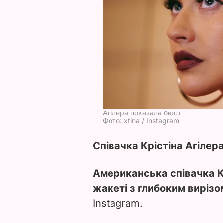
Агілера показала бюст
Фото: xtina / Instagram
Співачка Крістіна Агілер
Американська співачка Кр
жакеті з глибоким вирізо
Instagram.