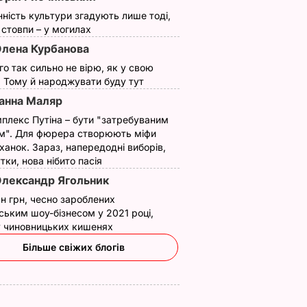
нність культури згадують лише тоді,
ї стовпи – у могилах
лена Курбанова
ого так сильно не вірю, як у свою
 ніяково
Це саме те, що
"Хрумкі зовні й ніжн
. Тому й народжувати буду тут
у з
врятує у спеку.
всередині".
анна Маляр
Рецепт смачнючої
Найсмачніші
плекс Путіна – бути "затребуваним
торані
окрошки
смажені кабачки
м". Для фюрера створюють міфи
ежу.
6 серпня, 18.21
БУЛЬВАР
6 серпня, 18.09
БУЛЬВАР
ханок. Зараз, напередодні виборів,
утки, нова нібито пасія
ВАР
лександр Ягольник
н грн, чесно зароблених
ським шоу-бізнесом у 2021 році,
 у чиновницьких кишенях
Більше свіжих блогів