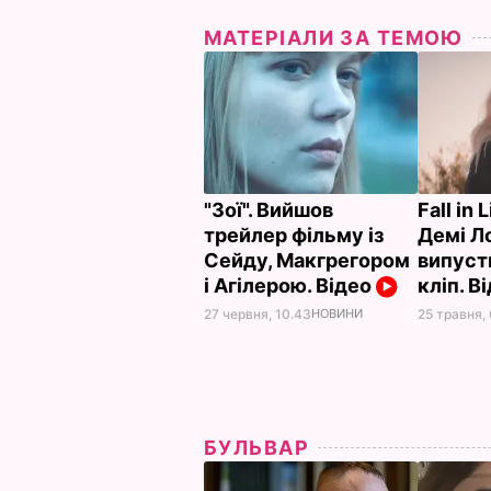
МАТЕРІАЛИ ЗА ТЕМОЮ
"Зої". Вийшов
Fall in 
трейлер фільму із
Демі Л
Сейду, Макгрегором
випуст
і Агілерою. Відео
кліп. В
27 червня, 10.43
НОВИНИ
25 травня,
БУЛЬВАР