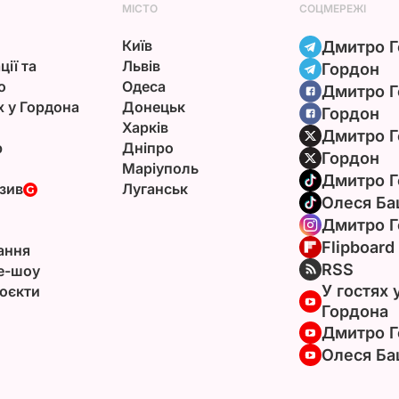
МІСТО
СОЦМЕРЕЖІ
Київ
Дмитро Г
ції та
Львів
Гордон
ю
Одеса
Дмитро Г
х у Гордона
Донецьк
Гордон
Харків
Дмитро Г
р
Дніпро
Гордон
Маріуполь
Дмитро Г
зив
Луганськ
Олеся Ба
Дмитро Г
Flipboard
ання
RSS
e-шоу
У гостях 
оєкти
Гордона
Дмитро Г
Олеся Ба