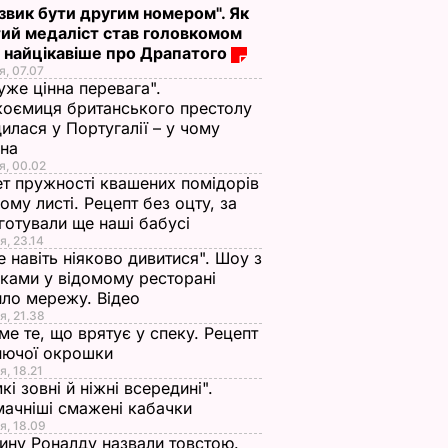
 звик бути другим номером". Як
ий медаліст став головкомом
 найцікавіше про Драпатого
я, 07.07
уже цінна перевага".
оємиця британського престолу
илася у Португалії – у чому
ина
я, 00.02
т пружності квашених помідорів
ьому листі. Рецепт без оцту, за
готували ще наші бабусі
я, 23.14
е навіть ніяково дивитися". Шоу з
ками у відомому ресторані
ло мережу. Відео
я, 21.38
ме те, що врятує у спеку. Рецепт
нючої окрошки
я, 18.21
кі зовні й ніжні всередині".
ачніші смажені кабачки
я, 18.09
ну Роналду назвали товстою.