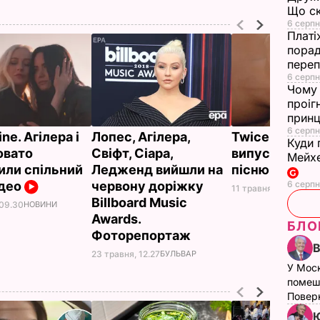
Що ск
6 серпн
Платі
порад
переп
6 серпн
Чому 
проіг
принц
6 серпн
Line. Агілера і
Лопес, Агілера,
Twice. Агілер
Куди 
овато
Свіфт, Сіара,
випустила но
Мейхе
или спільний
Ледженд вийшли на
пісню. Аудіо
ідео
червону доріжку
6 серпн
11 травня, 13.50
НОВ
Billboard Music
 09.30
НОВИНИ
Awards.
БЛО
Фоторепортаж
23 травня, 12.27
БУЛЬВАР
У Мос
помеш
Поверн
Ю