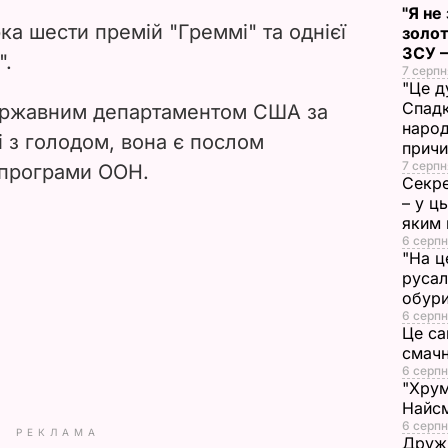
"Я не
рка шести премій "Греммі" та однієї
d
золот
ЗСУ –
".
7 серпн
e
"Це д
Спадк
ержавним департаментом США за
o
народ
і з голодом, вона є послом
прич
7 серпн
 програми ООН.
Секре
– у ц
яким 
6 серпн
"На ц
русал
обури
6 серпн
Це са
смач
6 серпн
"Хрум
Найсм
6 серпн
РЕКЛАМА
Дружи