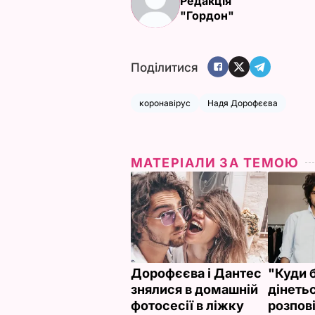
Редакція
"Гордон"
Поділитися
коронавірус
Надя Дорофєєва
МАТЕРІАЛИ ЗА ТЕМОЮ
Дорофєєва і Дантес
"Куди 
знялися в домашній
дінеть
фотосесії в ліжку
розпові