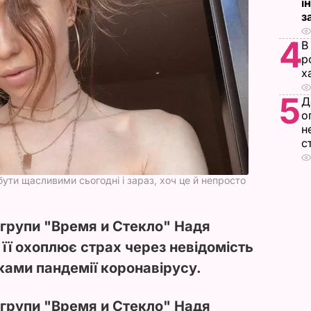
і
з
4
В
р
х
5
Д
о
н
с
ути щасливими сьогодні і зараз, хоч це й непросто
 групи "Время и Стекло" Надя
її охоплює страх через невідомість
ками пандемії коронавірусу.
 групи "Время и Стекло" Надя