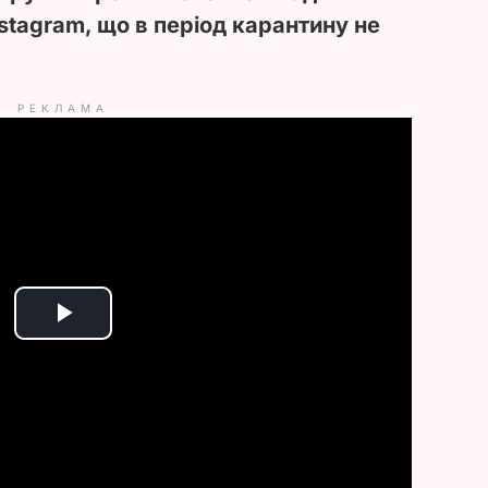
stagram, що в період карантину не
РЕКЛАМА
P
l
a
y