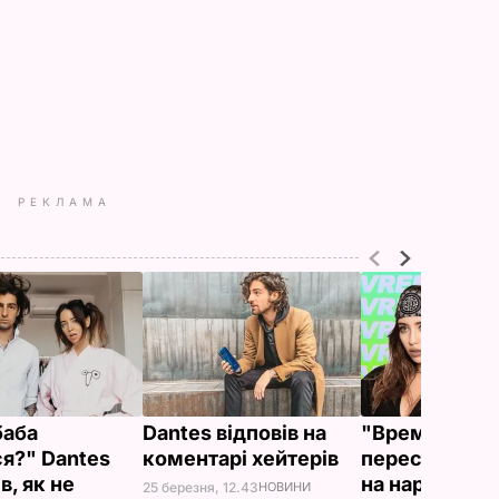
РЕКЛАМА
баба
Dantes відповів на
"Время и Сте
ся?" Dantes
коментарі хейтерів
переспівали с
в, як не
на народні м
25 березня, 12.43
НОВИНИ