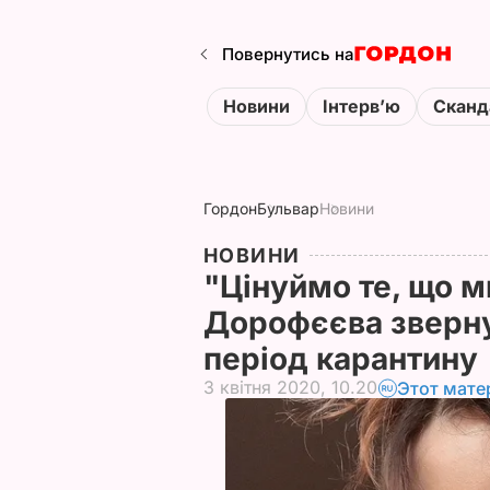
Повернутись на
Новини
Інтервʼю
Сканд
Гордон
Бульвар
Новини
НОВИНИ
"Цінуймо те, що м
Дорофєєва зверну
період карантину
3 квітня 2020, 10.20
Этот мате