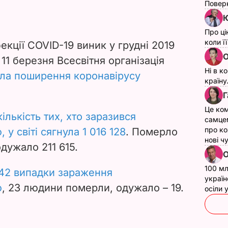
Поверн
Ю
Про ці
коли ї
екції COVID-19 виник у грудні 2019
О
 11 березня Всесвітня організація
Ні в к
ла поширення коронавірусу
країну
Г
Це ком
ількість тих, хто заразився
самце
про ко
у світі сягнула 1 016 128
. Померло
нові ч
одужало 211 615.
О
100 мл
42 випадки зараження
україн
ю
, 23 людини померли, одужало – 19.
осіли