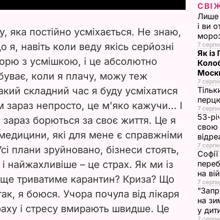
СВІ
Лише 
V
і ви 
, яка постійно усміхається. Не знаю,
моро
i
о я, навіть коли веду якісь серйозні
7 серпн
Як із
ворю з усмішкою, і це абсолютно
d
Колоб
Москв
буває, коли я плачу, можу теж
7 серпн
e
такий складний час я буду усміхатися
Тільк
перцю
 зараз непросто, це м'яко кажучи... І
o
7 серпн
53-рі
і зараз борються за своє життя. Це я
свою 
 медицини, які для мене є справжніми
відре
7 серпн
сі плани зруйновано, бізнеси стоять,
Софії
 і найжахливіше – це страх. Як ми із
переб
на ві
 ще триватиме карантин? Криза? Що
7 серпн
"Запр
 так, я боюся. Учора почула від лікаря
на зи
раху і стресу вмирають швидше. Це
у дит
7 серпн