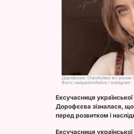
Дорофєєва: Спробуймо всі разом б
Фото: nadyadorofeeva / Instagram
Ексучасниця української
Дорофєєва зізналася, що 
перед розвитком і наслід
Ексучасниця української