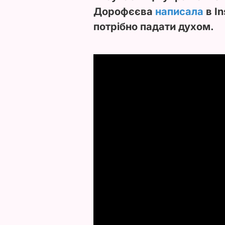
Дорофєєва
написала
в In
потрібно падати духом.