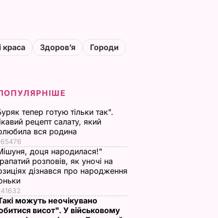
і краса
Здоровʼя
Городи
ПОПУЛЯРНІШЕ
Буряк тепер готую тільки так".
ікавий рецепт салату, який
олюбила вся родина
65476
Мішуня, доця народилася!"
рапатий розповів, як уночі на
озиціях дізнався про народження
оньки
41632
Такі можуть неочікувано
обитися висот". У військовому