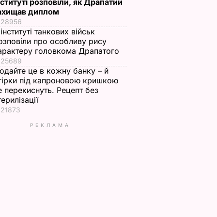
нституті розповіли, як Драпатий
ахищав диплом
28956
 інституті танкових військ
озповіли про особливу рису
арактеру головкома Драпатого
25689
одайте це в кожну банку – й
гірки під капроновою кришкою
е перекиснуть. Рецепт без
терилізації
21873
РЕКЛАМА