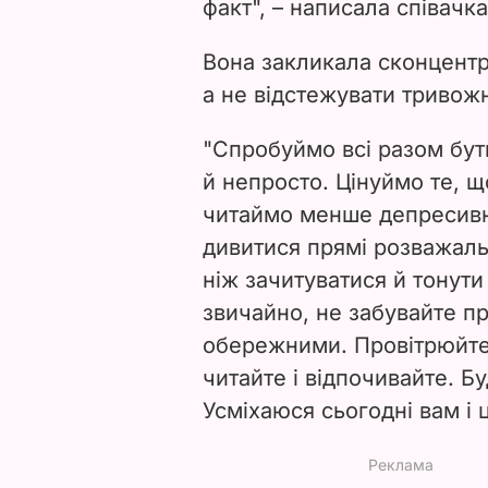
факт", – написала співачка
Вона закликала сконцентр
а не відстежувати тривож
"Спробуймо всі разом бути
й непросто. Цінуймо те, щ
читаймо менше депресивни
дивитися прямі розважальн
ніж зачитуватися й тонути 
звичайно, не забувайте пр
обережними. Провітрюйте 
читайте і відпочивайте. Б
Усміхаюся сьогодні вам і 