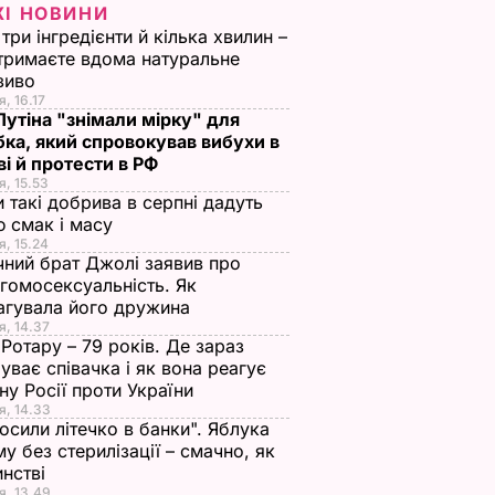
ЖІ НОВИНИ
три інгредієнти й кілька хвилин –
отримаєте вдома натуральне
зиво
я, 16.17
 Путіна "знімали мірку" для
ка, який спровокував вибухи в
і й протести в РФ
я, 15.53
и такі добрива в серпні дадуть
 смак і масу
я, 15.24
чний брат Джолі заявив про
гомосексуальність. Як
агувала його дружина
я, 14.37
 Ротару – 79 років. Де зараз
уває співачка і як вона реагує
йну Росії проти України
я, 14.33
осили літечко в банки". Яблука
му без стерилізації – смачно, як
инстві
я, 13.49