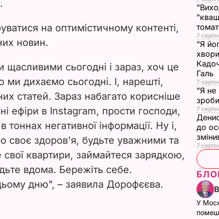
.
"Вихо
"кваш
уватися на оптимістичному контенті,
томат
7 серпн
них новин.
"Я йо
хвори
Кадоч
 щасливими сьогодні і зараз, хоч це
Галь
о ми дихаємо сьогодні. І, нарешті,
7 серпн
"Я не
х статей. Зараз набагато корисніше
зроби
і ефіри в Instagram, прости господи,
7 серпн
Денис
в тоннах негативної інформації. Ну і,
до ос
зміни
о своє здоров'я, будьте уважними та
7 серпн
свої квартири, займайтеся зарядкою,
удьте вдома. Бережіть себе.
БЛО
цьому дню", – заявила Дорофєєва.
У Мос
помеш