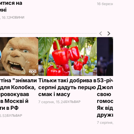
итися на
16 березня, 13.34
НО
ині
 16.12
НОВИНИ
утіна "знімали
Тільки такі добрива в
53-річний бр
 для Колобка,
серпні дадуть перцю
Джолі заявив
провокував
смак і масу
свою
в Москві й
гомосексуаль
7 серпня, 15.24
БУЛЬВАР
ти в РФ
Як відреагува
дружина
5.53
БУЛЬВАР
7 серпня, 14.37
БУЛЬ