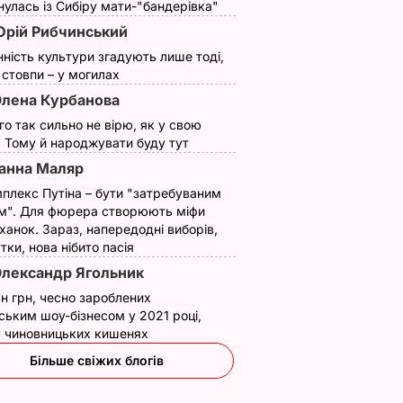
улась із Сибіру мати-"бандерівка"
рій Рибчинський
нність культури згадують лише тоді,
ї стовпи – у могилах
лена Курбанова
ого так сильно не вірю, як у свою
. Тому й народжувати буду тут
анна Маляр
плекс Путіна – бути "затребуваним
м". Для фюрера створюють міфи
ханок. Зараз, напередодні виборів,
утки, нова нібито пасія
лександр Ягольник
н грн, чесно зароблених
ським шоу-бізнесом у 2021 році,
 у чиновницьких кишенях
Більше свіжих блогів