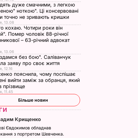
дять дуже смачними, з легкою
еною" ноткою". Ці консервовані
и точно не зривають кришки
я, 13.08
го кохаю. Чотири роки він
й". Помер чоловік 88-річної
никової – 63-річний адвокат
я, 13.06
 здамся без бою". Саліванчук
ла заяву про своє життя
я, 12.16
енко пояснила, чому поспішає
ені вийти заміж за обранця, який
в прізвище
я, 11.45
Більше новин
ГИ
Вадим Крищенко
кві Євдокимов обладнав
кання з портретом Шевченка.