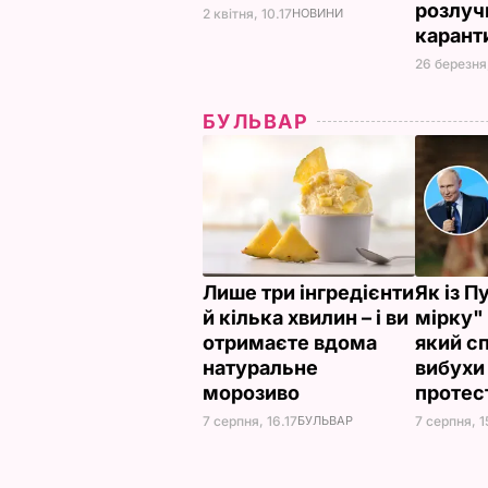
розлуч
2 квітня, 10.17
НОВИНИ
карант
26 березня,
БУЛЬВАР
Лише три інгредієнти
Як із П
й кілька хвилин – і ви
мірку"
отримаєте вдома
який с
натуральне
вибухи 
морозиво
протес
7 серпня, 16.17
БУЛЬВАР
7 серпня, 1