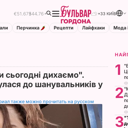
€51.67
$44.76
+33 КИЇВ
али
Перчинка
Рецепти
Лайфхаки
Мода 
НАЙ
1
"
Ц
и сьогодні дихаємо".
п
лася до шанувальників у
2
"
Д
п
риал также можно прочитать на русском
д
3
"
д