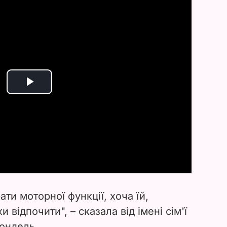
P
l
a
y
V
ати моторної функції, хоча їй,
i
 відпочити", – сказала від імені сім'ї
лондель.