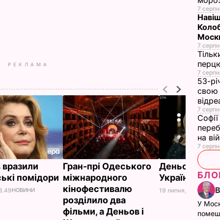
моро
7 серпн
Навіщ
Колоб
Москв
7 серпн
Тільк
перцю
РЕКЛАМА
7 серпн
53-рі
свою 
відре
7 серпн
Софії
переб
на ві
7 серпн
 вразили
Гран-прі Одеського
Деньов приле
БЛО
ські помідори
міжнародного
Україну
кінофестивалю
3.49
НОВИНИ
19 липня, 13.54
НОВИ
розділило два
У Мос
фільми, а Деньов і
помеш