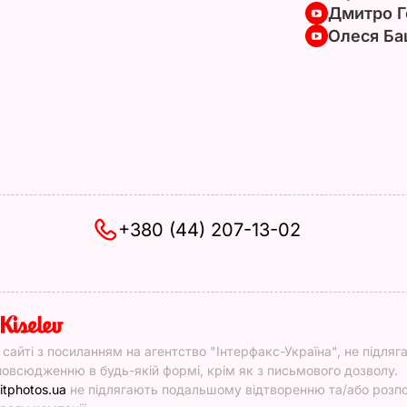
Дмитро Г
Олеся Ба
+380 (44) 207-13-02
y
у сайті з посиланням на агентство "Інтерфакс-Україна", не підляг
овсюдженню в будь-якій формі, крім як з письмового дозволу.
itphotos.ua
не підлягають подальшому відтворенню та/або роз