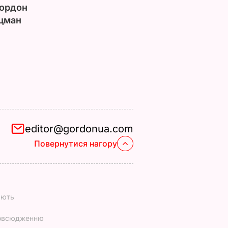
ордон
цман
editor@gordonua.com
Повернутися нагору
ають
повсюдженню