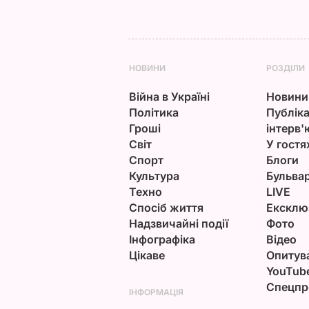
НОВИНИ
РОЗДІЛИ
Війна в Україні
Новини
Політика
Публіка
Гроші
інтерв'
Світ
У гостя
Спорт
Блоги
Культура
Бульва
Техно
LIVE
Спосіб життя
Ексклю
Надзвичайні події
Фото
Інфографіка
Відео
Цікаве
Опитув
YouTub
Спецпр
ІНФОРМАЦІЯ