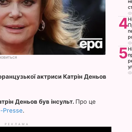
н
с
4
Н
П
п
р
5
Н
п
новиться
р
у
 французької актриси Катрін Деньов
трін Деньов був інсульт.
Про це
-Presse
.
РЕКЛАМА