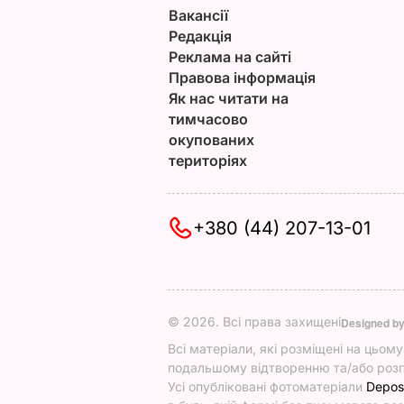
Вакансії
Редакція
Реклама на сайті
Правова інформація
Як нас читати на
тимчасово
окупованих
територіях
+380 (44) 207-13-01
© 2026. Всі права захищені
Designed b
Всі матеріали, які розміщені на цьом
подальшому відтворенню та/або розп
Усі опубліковані фотоматеріали
Depos