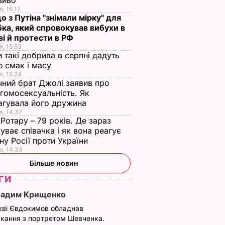
зиво
я, 16.17
о з Путіна "знімали мірку" для
ка, який спровокував вибухи в
і й протести в РФ
я, 15.53
и такі добрива в серпні дадуть
 смак і масу
я, 15.24
чний брат Джолі заявив про
гомосексуальність. Як
агувала його дружина
я, 14.37
 Ротару – 79 років. Де зараз
уває співачка і як вона реагує
йну Росії проти України
я, 14.33
Більше новин
тіла в
Деньов знялася в
Катрін Деньов
ГИ
рекламі бренда
попросила
Roger Vivier у ролі
вибачення перед
Вадим Крищенко
НИ
матері близнючок.
жертвами
кві Євдокимов обладнав
Відео
сексуальних
кання з портретом Шевченка.