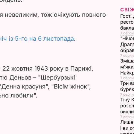
d
СВІ
e
я невеликим, тож очікують повного
Гості
ресто
o
бакла
7 серпн
ніч із 5-го на 6 листопада
.
"Нічо
Драпа
обрав
7 серпн
Зміша
м'яки
 22 жовтня 1943 року в Парижі.
Найк
стю Деньов – "Шербурзькі
7 серпн
Три в
"Денна красуня", "Вісім жінок",
буряк
ьно любили".
7 серпн
Тіну 
розсл
викли
7 серпн
Лише 
і ви 