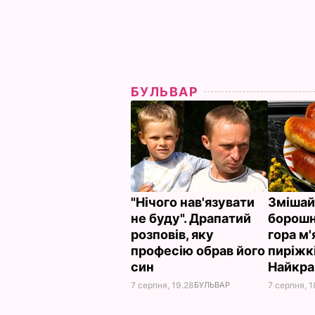
БУЛЬВАР
"Нічого нав'язувати
Змішай
не буду". Драпатий
борошно
розповів, яку
гора м'
професію обрав його
пиріжкі
син
Найкр
7 серпня, 19.28
БУЛЬВАР
7 серпня, 1