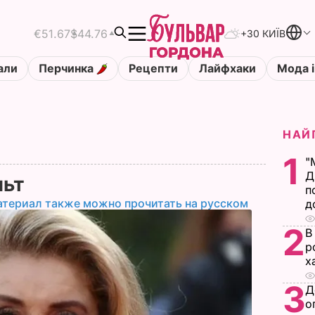
€51.67
$44.76
+30 КИЇВ
али
Перчинка
Рецепти
Лайфхаки
Мода і
НАЙ
1
"
Д
льт
п
атериал также можно прочитать на русском
д
2
В
р
х
3
Д
о