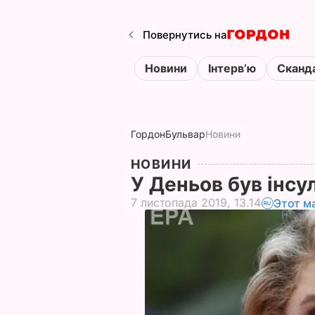
Повернутись на
Новини
Інтервʼю
Сканд
Гордон
Бульвар
Новини
НОВИНИ
У Деньов був інсу
7 листопада 2019, 13.14
Этот м