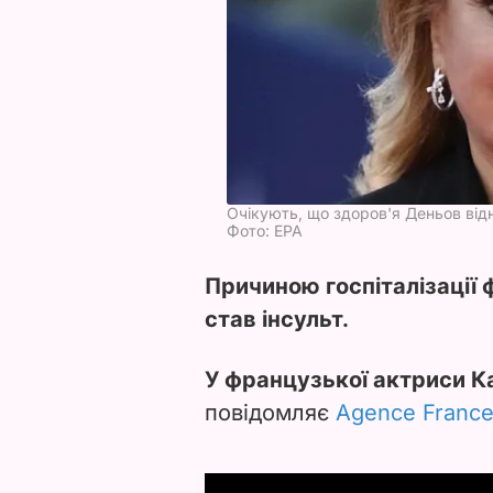
Очікують, що здоров'я Деньов від
Фото: EPA
Причиною госпіталізації
став інсульт.
У французької актриси Ка
повідомляє
Agence France