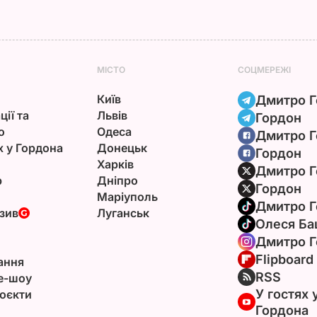
МІСТО
СОЦМЕРЕЖІ
Київ
Дмитро Г
ції та
Львів
Гордон
ю
Одеса
Дмитро Г
х у Гордона
Донецьк
Гордон
Харків
Дмитро Г
р
Дніпро
Гордон
Маріуполь
Дмитро Г
зив
Луганськ
Олеся Ба
Дмитро Г
Flipboard
ання
RSS
e-шоу
У гостях 
оєкти
Гордона