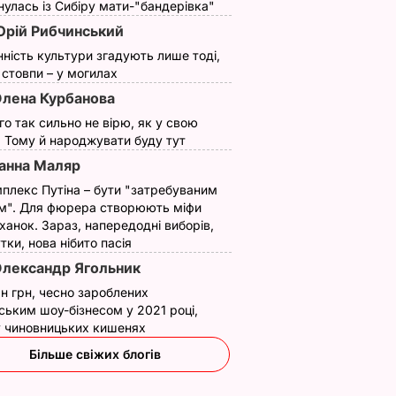
домагань після
улась із Сибіру мати-"бандерівка"
11 грудня, 16.45
НОВИНИ
листа на захист
рій Рибчинський
чоловіків
нність культури згадують лише тоді,
15 січня, 11.50
НОВИНИ
ї стовпи – у могилах
лена Курбанова
ого так сильно не вірю, як у свою
. Тому й народжувати буду тут
анна Маляр
плекс Путіна – бути "затребуваним
м". Для фюрера створюють міфи
ханок. Зараз, напередодні виборів,
утки, нова нібито пасія
яка
Лише три інгредієнти
Навіщо з Путіна
лександр Ягольник
иття
й кілька хвилин – і ви
"знімали мірку" для
н грн, чесно зароблених
 і
отримаєте вдома
Колобка, який
ським шоу-бізнесом у 2021 році,
ттям",
натуральне
спровокував вибух
 у чиновницьких кишенях
 допит.
морозиво
в Москві й протест
в РФ
Більше свіжих блогів
7 серпня, 16.17
БУЛЬВАР
АР
7 серпня, 15.53
БУЛЬВАР