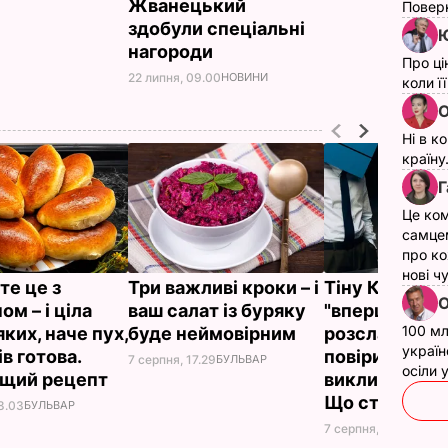
Жванецький
Поверн
здобули спеціальні
Ю
нагороди
Про ці
22 липня, 09.00
НОВИНИ
коли ї
О
Ні в к
країну
Г
Це ком
самце
про ко
нові ч
те це з
Три важливі кроки – і
Тіну Кароль, 
О
м – і ціла
ваш салат із буряку
"вперше за ж
100 мл
яких, наче пух,
буде неймовірним
розслабилась
україн
в готова.
повірила почу
7 серпня, 17.29
БУЛЬВАР
осіли
ащий рецепт
викликали на
Що сталося
8.03
БУЛЬВАР
7 серпня, 17.26
БУЛЬВ