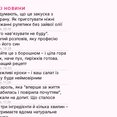
ЖІ НОВИНИ
 думають, що це закуска з
рану. Як приготувати ніжні
жанні рулетики без зайвої олії
я, 20.16
го нав'язувати не буду".
тий розповів, яку професію
 його син
я, 19.28
йте це з борошном – і ціла гора
х, наче пух, пиріжків готова.
ращий рецепт
я, 18.03
ажливі кроки – і ваш салат із
у буде неймовірним
я, 17.29
Кароль, яка "вперше за життя
абилась і повірила почуттям",
кали на допит. Що сталося
я, 17.26
три інгредієнти й кілька хвилин –
отримаєте вдома натуральне