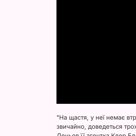
"На щастя, у неї немає втр
звичайно, доведеться трохи
Деньов її агентка Клер Б