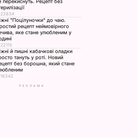
е перекиснуть. Рецепт без
терилізації
22834
іжні "Поцілуночки" до чаю.
ростий рецепт неймовірного
ечива, яке стане улюбленим у
одині
22115
іжні й пишні кабачкові оладки
росто тануть у роті. Новий
ецепт без борошна, який стане
любленим
16342
РЕКЛАМА