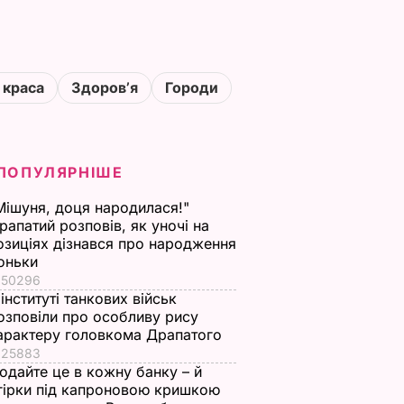
 краса
Здоровʼя
Городи
ПОПУЛЯРНІШЕ
Мішуня, доця народилася!"
рапатий розповів, як уночі на
озиціях дізнався про народження
оньки
50296
 інституті танкових військ
озповіли про особливу рису
арактеру головкома Драпатого
25883
одайте це в кожну банку – й
гірки під капроновою кришкою