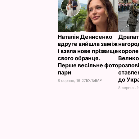
Наталія Денисенко
Драпат
вдруге вийшла заміж
нагоро
і взяла нове прізвище
короле
свого обранця.
Велико
Перше весільне фото
розпов
пари
ставле
до Укр
8 серпня, 16.27
БУЛЬВАР
8 серпня, 1