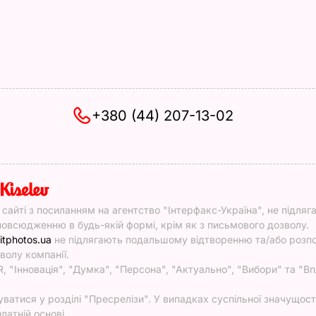
+380 (44) 207-13-02
y
у сайті з посиланням на агентство "Інтерфакс-Україна", не підляг
овсюдженню в будь-якій формі, крім як з письмового дозволу.
itphotos.ua
не підлягають подальшому відтворенню та/або роз
волу компанії.
, "Інновація", "Думка", "Персона", "Актуально", "Вибори" та "Вп
атися у розділі "Пресрелізи". У випадках суспільної значущості
латній основі.