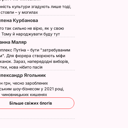
нність культури згадують лише тоді,
ї стовпи – у могилах
лена Курбанова
ого так сильно не вірю, як у свою
вів про
Екссоратник
Як досвідчені
. Тому й народжувати буду тут
 Путіна
Зеленського
городники обирают
анна Маляр
нні
пояснив, чому Трамп
найсолодший кавун
плекс Путіна – бути "затребуваним
насправді
Сім ознак стиглої й
м". Для фюрера створюють міфи
причепився до
соковитої ягоди
ханок. Зараз, напередодні виборів,
костюма президента
утки, нова нібито пасія
8 серпня, 00.05
БУЛЬВАР
України
лександр Ягольник
8 серпня, 07.07
СВІТ
н грн, чесно зароблених
ським шоу-бізнесом у 2021 році,
 у чиновницьких кишенях
Більше свіжих блогів