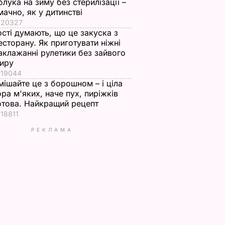
блука на зиму без стерилізації –
мачно, як у дитинстві
20327
ості думають, що це закуска з
есторану. Як приготувати ніжні
аклажанні рулетики без зайвого
иру
19044
мішайте це з борошном – і ціла
ора м'яких, наче пух, пиріжків
отова. Найкращий рецепт
18811
РЕКЛАМА