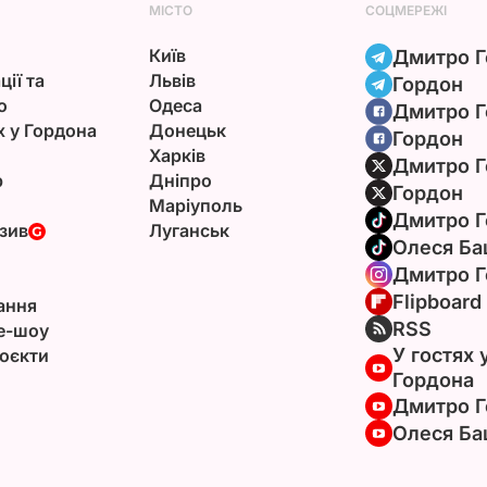
МІСТО
СОЦМЕРЕЖІ
Київ
Дмитро Г
ції та
Львів
Гордон
ю
Одеса
Дмитро Г
х у Гордона
Донецьк
Гордон
Харків
Дмитро Г
р
Дніпро
Гордон
Маріуполь
Дмитро Г
зив
Луганськ
Олеся Ба
Дмитро Г
Flipboard
ання
RSS
e-шоу
У гостях 
оєкти
Гордона
Дмитро Г
Олеся Ба