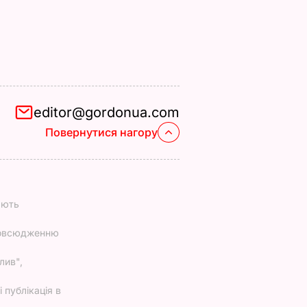
editor@gordonua.com
Повернутися нагору
ають
повсюдженню
лив",
 публікація в