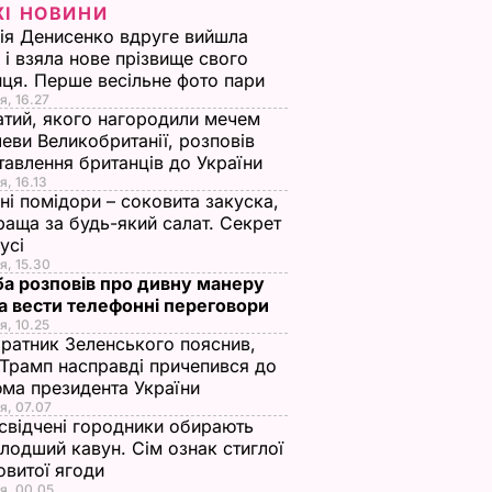
ЖІ НОВИНИ
ія Денисенко вдруге вийшла
 і взяла нове прізвище свого
ця. Перше весільне фото пари
я, 16.27
тий, якого нагородили мечем
еви Великобританії, розповів
тавлення британців до України
я, 16.13
ні помідори – соковита закуска,
раща за будь-який салат. Секрет
оусі
я, 15.30
а розповів про дивну манеру
а вести телефонні переговори
я, 10.25
ратник Зеленського пояснив,
Трамп насправді причепився до
ма президента України
я, 07.07
свідчені городники обирають
лодший кавун. Сім ознак стиглої
овитої ягоди
я, 00.05