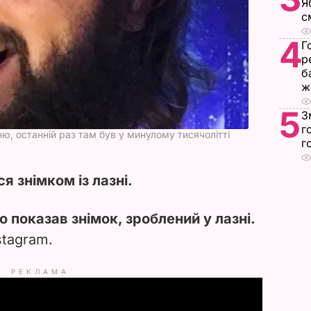
Я
с
4
Г
р
б
ж
5
З
г
ню, останній раз там був у минулому тисячолітті
г
я знімком із лазні.
o показав знімок, зроблений у лазні.
stagram.
РЕКЛАМА