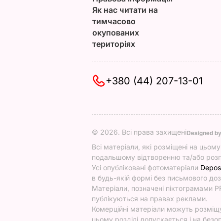
Як нас читати на
тимчасово
окупованих
територіях
+380 (44) 207-13-01
© 2026. Всі права захищені
Designed b
Всі матеріали, які розміщені на цьом
подальшому відтворенню та/або розп
Усі опубліковані фотоматеріали
Depos
в будь-якій формі без письмового доз
Матеріали, позначені піктограмами PR
публікуються на правах реклами.
Комерційні матеріали можуть розміщув
цьому розділі допускається і на безоп