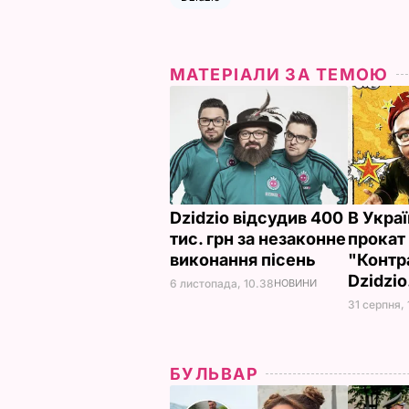
МАТЕРІАЛИ ЗА ТЕМОЮ
Dzidzio відсудив 400
В Украї
тис. грн за незаконне
прокат
виконання пісень
"Контр
Dzidzio
6 листопада, 10.38
НОВИНИ
31 серпня, 
БУЛЬВАР