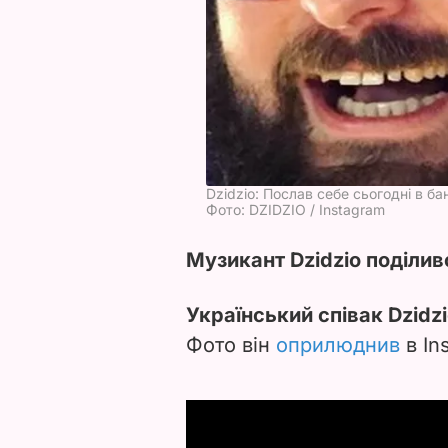
Dzidzio: Послав себе сьогодні в ба
Фото: DZIDZIO / Instagram
Музикант Dzidzio поділивс
Український співак Dzidzi
Фото він
оприлюднив
в In