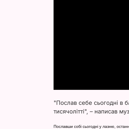
"Послав себе сьогодні в б
тисячолітті", – написав му
Пославши собі сьогодні у лазню, останн