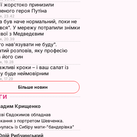
ії жорстоко принизили
еного героя Путіна
я, 23.42
а був наче нормальний, поки не
вся". У мережу потрапили знімки
євої з Медведєвим
я, 20.39
го нав'язувати не буду".
тий розповів, яку професію
 його син
я, 19.28
ажливі кроки – і ваш салат із
юбов".
у буде неймовірним
я, 17.29
гурту
к Сам
Більше новин
ліп.
ГИ
Вадим Крищенко
ЬВАР
кві Євдокимов обладнав
кання з портретом Шевченка.
улась із Сибіру мати-"бандерівка"
рій Рибчинський