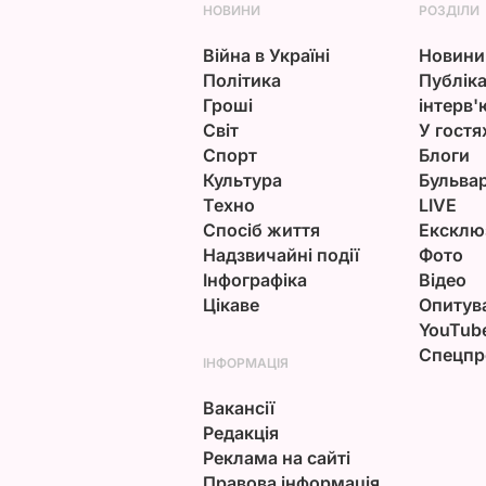
НОВИНИ
РОЗДІЛИ
Війна в Україні
Новини
Політика
Публіка
Гроші
інтерв'
Світ
У гостя
Спорт
Блоги
Культура
Бульва
Техно
LIVE
Спосіб життя
Ексклю
Надзвичайні події
Фото
Інфографіка
Відео
Цікаве
Опитув
YouTub
Спецпр
ІНФОРМАЦІЯ
Вакансії
Редакція
Реклама на сайті
Правова інформація