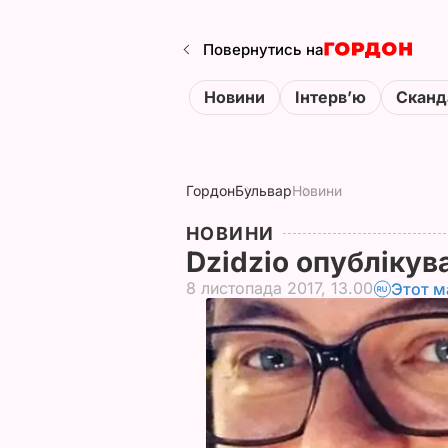
Повернутись на
Новини
Інтервʼю
Сканд
Гордон
Бульвар
Новини
НОВИНИ
Dzidzio опублікув
8 листопада 2017, 13.00
Этот м