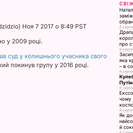
СВІ
e
Натал
заміж
o
обран
zidzio) Ноя 7 2017 о 8:49 PST
8 серпн
Драпа
корол
но у 2009 році.
про с
8 серпн
Засип
ав суд у колишнього учасника свого
яка к
який покинув групу у 2016 році.
– в с
8 серпн
Кулеб
Путін
8 серпн
Екссо
чому 
костю
8 серпн
Як до
найсо
й сок
8 серпн