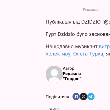
Публікація від DZIDZIO (@d
Гурт Dzidzio було заснова
Нещодавно музикант
вигр
колективу, Олега Турка
, 
Автор
Редакція
"Гордон"
Поділитися
Dzidzio