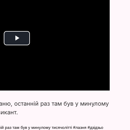
P
l
a
y
V
аню, останній раз там був у минулому
i
зикант.
d
ій раз там був у минулому тисячолітті #лазня #дзідзьо