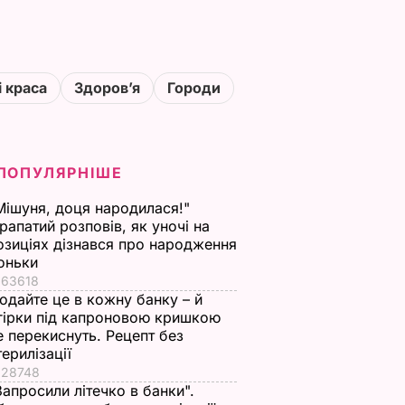
і краса
Здоровʼя
Городи
ПОПУЛЯРНІШЕ
Мішуня, доця народилася!"
рапатий розповів, як уночі на
озиціях дізнався про народження
оньки
63618
одайте це в кожну банку – й
гірки під капроновою кришкою
е перекиснуть. Рецепт без
терилізації
28748
Запросили літечко в банки".