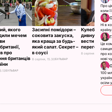
Про ці
коли ї
О
Ні в к
ий, якого
Засипні помідори –
Кулеба розпо
країну
дили мечем
соковита закуска,
дивну манеру
Г
ви
яка краща за будь-
вести телефо
Це ком
британії,
який салат. Секрет –
переговори
самце
ів про
в соусі
8 серпня, 10.25
СВІТ
про ко
ння британців
нові ч
8 серпня, 15.30
БУЛЬВАР
аїни
О
6.13
БУЛЬВАР
100 мл
україн
осіли