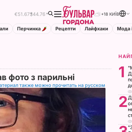
€51.67
$44.76
+18 КИЇВ
али
Перчинка
Рецепти
Лайфхаки
Мода 
НАЙ
1
"
Д
ав фото з парильні
п
атериал также можно прочитать на русском
д
2
Д
о
н
с
3
"