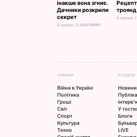
інакше вона згниє.
Рецепт
Дачники розкрили
троян
секрет
6 серпня, 1
6 серпня, 12.06
БУЛЬВАР
НОВИНИ
РОЗДІЛИ
Війна в Україні
Новини
Політика
Публіка
Гроші
інтерв'
Світ
У гостя
Спорт
Блоги
Культура
Бульва
Техно
LIVE
Спосіб життя
Ексклю