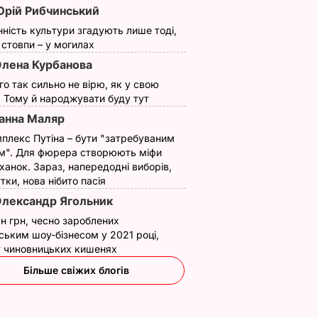
рій Рибчинський
нність культури згадують лише тоді,
ї стовпи – у могилах
зала
Гузєєва гуляє
лена Курбанова
ну і
Парижем із донькою,
ого так сильно не вірю, як у свою
а
сином і його
. Тому й народжувати буду тут
нареченою.
ИНИ
анна Маляр
Фоторепортаж
плекс Путіна – бути "затребуваним
24 квітня, 11.30
БУЛЬВАР
м". Для фюрера створюють міфи
ханок. Зараз, напередодні виборів,
утки, нова нібито пасія
лександр Ягольник
н грн, чесно зароблених
ським шоу-бізнесом у 2021 році,
 у чиновницьких кишенях
Більше свіжих блогів
трів,
Завдяки цьому
Яйця не винні. Що
порт,
звичайна картопля
насправді підвищує