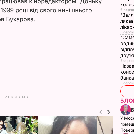
працював кіноредактором. Доньку
холе
1999 році від свого нинішнього
6 серпн
"Валл
ря Бухарова.
лякав
лікар
5 серпн
"Саме
родин
відпо
друж
5 серпн
Назва
консе
банка
5 серпн
РЕКЛАМА
БЛО
У Мос
помеш
Поверн