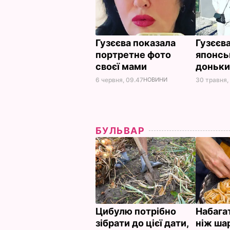
Гузєєва показала
Гузєєв
портретне фото
японсь
своєї мами
доньк
6 червня, 09.47
НОВИНИ
30 травня,
БУЛЬВАР
Цибулю потрібно
Набагат
зібрати до цієї дати,
ніж ша