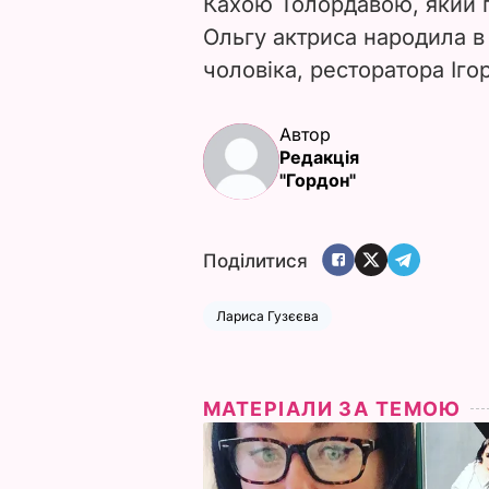
Кахою Толордавою, який 
Ольгу актриса народила в 
чоловіка, ресторатора Іго
Автор
Редакція
"Гордон"
Поділитися
Лариса Гузєєва
МАТЕРІАЛИ ЗА ТЕМОЮ