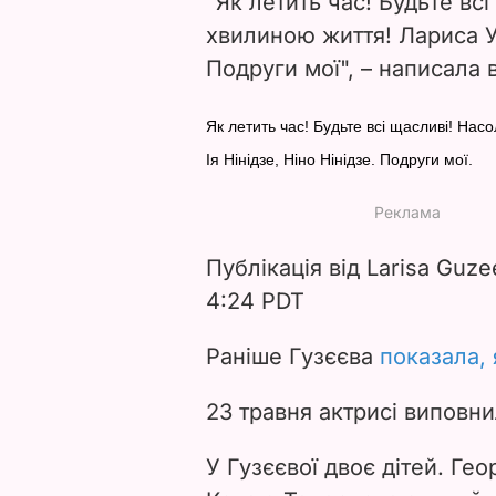
"Як летить час! Будьте в
хвилиною життя! Лариса Уд
Подруги мої", – написала 
Як летить час! Будьте всі щасливі! На
Ія Нінідзе, Ніно Нінідзе. Подруги мої.
Публікація від Larisa Guze
4:24 PDT
Раніше Гузєєва
показала, 
23 травня актрисі виповни
У Гузєєвої двоє дітей. Гео