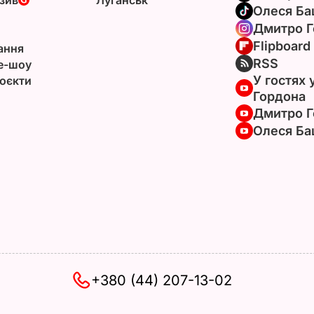
Олеся Ба
Дмитро Г
Flipboard
ання
RSS
e-шоу
У гостях 
оєкти
Гордона
Дмитро Г
Олеся Ба
+380 (44) 207-13-02