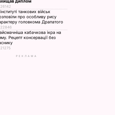
ахищав диплом
26142
 інституті танкових військ
озповіли про особливу рису
арактеру головкома Драпатого
22846
айсмачніша кабачкова ікра на
иму. Рецепт консервації без
аснику
21275
РЕКЛАМА