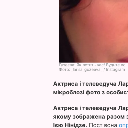
Гузєєва: Як летить час! Будьте вс
Фото: _larisa_guzeeva_ / Instagram
Актриса і телеведуча Ла
мікроблозі фото з особист
Актриса і телеведуча Лар
якому зображена разом 
Ією Нінідзе.
Пост вона
оп