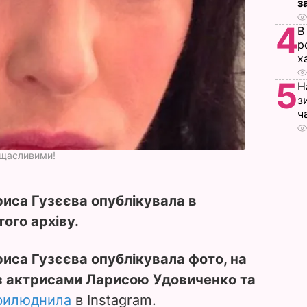
з
4
В
р
х
5
Н
з
ч
і щасливими!
риса Гузєєва опублікувала в
ого архіву.
иса Гузєєва опублікувала фото, на
з актрисами Ларисою Удовиченко та
рилюднила
в Instagram.