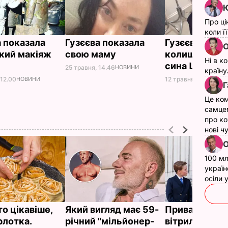
Ю
Про ці
коли ї
а показала
Гузєєва показала
Гузєєва пока
О
кий макіяж
свою маму
колишню коха
Ні в к
и
сина Шевчук
25 травня, 14.46
НОВИНИ
країну
 12.00
НОВИНИ
12 травня, 11.29
НОВ
Г
Це ком
самце
про ко
нові ч
О
100 мл
україн
осіли
о цікавіше,
Який вигляд має 59-
Приватний ос
рлотка.
річний "мільйонер-
вітрильний с