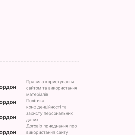
жі. Де і
перетворюється на
холестерин
иває
ресторанну страву.
6 серпня, 00.24
БУЛЬВАР
инц
Рідні проситимуть
добавки
ВАР
6 серпня, 08.09
БУЛЬВАР
Правила користування
ордон
сайтом та використання
матеріалів
Політика
ордон
конфіденційності та
захисту персональних
ордон
даних
Договір приєднання про
ордон
використання сайту