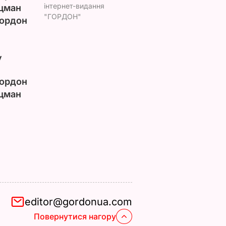
інтернет-видання
цман
"ГОРДОН"
ордон
у
ордон
цман
editor@gordonua.com
Повернутися нагору