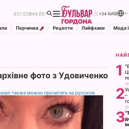
€51.63
$44.69
+34 КИЇВ
али
Перчинка
Рецепти
Лайфхаки
Мода і
НАЙ
1
"
Ц
архівне фото з Удовиченко
п
2
У
риал также можно прочитать на русском
–
г
3
"
д
і