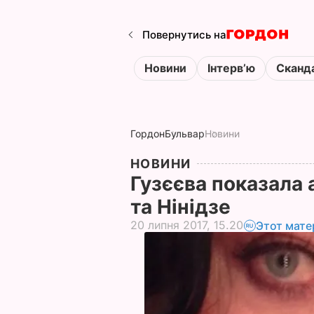
Повернутись на
Новини
Інтервʼю
Сканд
Гордон
Бульвар
Новини
НОВИНИ
Гузєєва показала 
та Нінідзе
20 липня 2017, 15.20
Этот мате