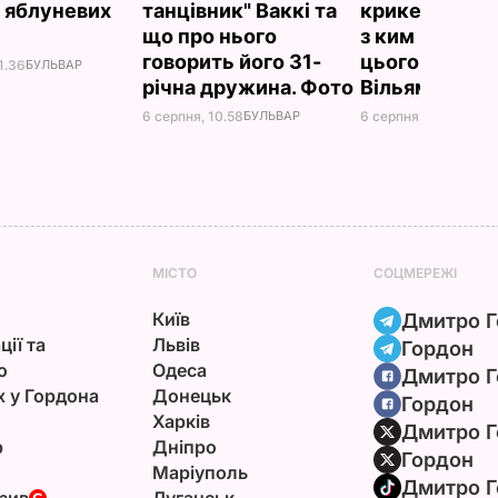
 яблуневих
танцівник" Ваккі та
крикет на пля
д
що про нього
з ким відпоч
говорить його 31-
цього літа пр
1.36
БУЛЬВАР
річна дружина. Фото
Вільям
6 серпня, 10.58
БУЛЬВАР
6 серпня, 09.54
БУЛЬ
МІСТО
СОЦМЕРЕЖІ
Київ
Дмитро Г
ції та
Львів
Гордон
ю
Одеса
Дмитро Г
х у Гордона
Донецьк
Гордон
Харків
Дмитро Г
р
Дніпро
Гордон
Маріуполь
Дмитро Г
зив
Луганськ