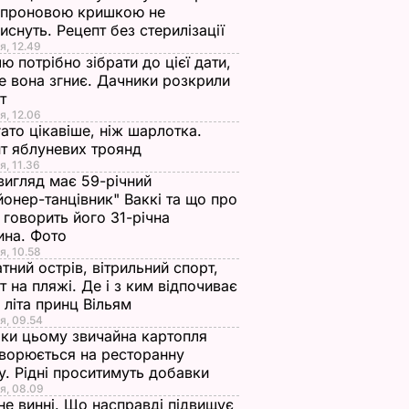
апроновою кришкою не
иснуть. Рецепт без стерилізації
я, 12.49
ю потрібно зібрати до цієї дати,
е вона згниє. Дачники розкрили
ет
я, 12.06
ато цікавіше, ніж шарлотка.
т яблуневих троянд
я, 11.36
вигляд має 59-річний
йонер-танцівник" Ваккі та що про
 говорить його 31-річна
ина. Фото
я, 10.58
тний острів, вітрильний спорт,
т на пляжі. Де і з ким відпочиває
 літа принц Вільям
я, 09.54
ки цьому звичайна картопля
ворюється на ресторанну
у. Рідні проситимуть добавки
я, 08.09
не винні. Що насправді підвищує