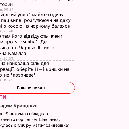
стерин
я, 00.24
ійський упир" майже годину
 пацієнтів, розгулюючи на даху
ні з косою і в чорному балахоні
я, 23.40
 там його відвідують члени
и протягом літа". Де
чивають Чарльз III і його
ина Камілла
я, 20.33
на найкраща сіль для
рвації, оберіть її – і кришки на
х не "позриває"
я, 19.25
Більше новин
ГИ
Вадим Крищенко
кві Євдокимов обладнав
кання з портретом Шевченка.
улась із Сибіру мати-"бандерівка"