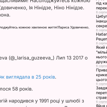
сі щасливими! Насолоджуйтесь кожною
під к
i
овиченко, Ія Нінідзе, Ніно Нінідзе.
перек
6 серпн
вона.
d
Цибул
інакш
e
секр
солоджуйтесь кожною хвилиною життя!Лариса Удовиченко,
6 серпн
Набаг
o
Рецеп
6 серпн
Який 
"міль
нього
eva (@_larisa_guzeeva_) Лип 13 2017 о
друж
6 серпн
Прива
крике
як виглядала в 25 років
.
цього
6 серпн
Завдя
лося 58 років.
перет
страв
ргій народився у 1991 році у шлюбі з
6 серпн
Яйця 