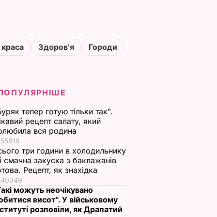
 краса
Здоровʼя
Городи
ПОПУЛЯРНІШЕ
Буряк тепер готую тільки так".
ікавий рецепт салату, який
олюбила вся родина
55818
сього три години в холодильнику
 і смачна закуска з баклажанів
отова. Рецепт, як знахідка
40349
Такі можуть неочікувано
обитися висот". У військовому
нституті розповіли, як Драпатий