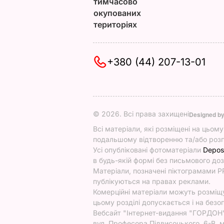
тимчасово
окупованих
територіях
+380 (44) 207-13-01
© 2026. Всі права захищені
Designed b
Всі матеріали, які розміщені на цьом
подальшому відтворенню та/або розп
Усі опубліковані фотоматеріали
Depos
в будь-якій формі без письмового доз
Матеріали, позначені піктограмами PR
публікуються на правах реклами.
Комерційні матеріали можуть розміщув
цьому розділі допускається і на безоп
Вебсайт "Інтернет-видання "ГОРДОН", 
вул. Професора Підвисоцького, 6-В, м.