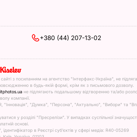
+380 (44) 207-13-02
y
у сайті з посиланням на агентство "Інтерфакс-Україна", не підляг
овсюдженню в будь-якій формі, крім як з письмового дозволу.
itphotos.ua
не підлягають подальшому відтворенню та/або роз
волу компанії.
, "Інновація", "Думка", "Персона", "Актуально", "Вибори" та "Вп
атися у розділі "Пресрелізи". У випадках суспільної значущості
латній основі.
ідентифікатор в Реєстрі суб’єктів у сфері медіа: R40-05269
 Київ, Україна, 01103