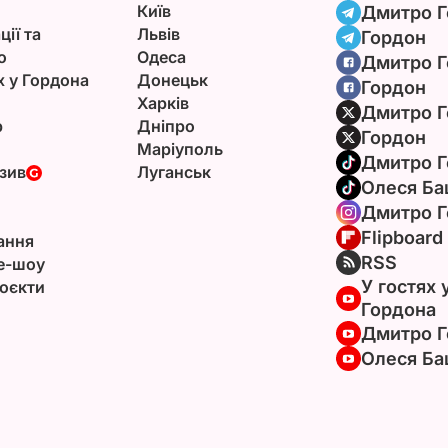
Київ
Дмитро Г
ції та
Львів
Гордон
ю
Одеса
Дмитро Г
х у Гордона
Донецьк
Гордон
Харків
Дмитро Г
р
Дніпро
Гордон
Маріуполь
Дмитро Г
зив
Луганськ
Олеся Ба
Дмитро Г
Flipboard
ання
RSS
e-шоу
У гостях 
оєкти
Гордона
Дмитро Г
Олеся Ба