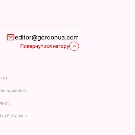
editor@gordonua.com
Повернутися нагору
ають
повсюдженню
лив",
 публікація в