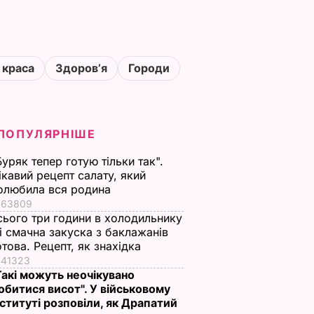
 краса
Здоровʼя
Городи
ПОПУЛЯРНІШЕ
Буряк тепер готую тільки так".
ікавий рецепт салату, який
олюбила вся родина
63809
сього три години в холодильнику
 і смачна закуска з баклажанів
отова. Рецепт, як знахідка
41323
Такі можуть неочікувано
обитися висот". У військовому
нституті розповіли, як Драпатий