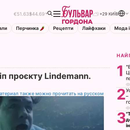
€51.63
$44.69
+29 КИЇВ
али
Перчинка
Рецепти
Лайфхаки
Мода і
НАЙ
1
"
Ц
іп проєкту Lindemann.
п
2
У
атериал также можно прочитать на русском
–
г
3
"
д
і