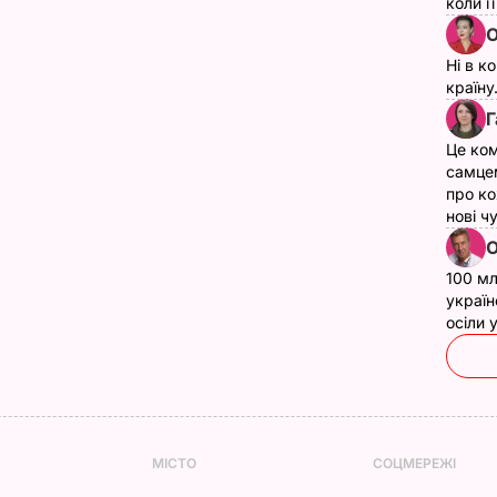
коли ї
О
Ні в к
країну
Г
Це ком
самце
про ко
нові ч
О
100 мл
україн
осіли
МІСТО
СОЦМЕРЕЖІ