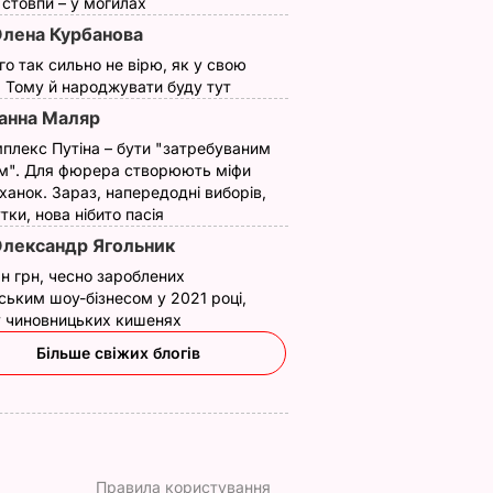
ї стовпи – у могилах
лена Курбанова
ого так сильно не вірю, як у свою
. Тому й народжувати буду тут
анна Маляр
плекс Путіна – бути "затребуваним
м". Для фюрера створюють міфи
ханок. Зараз, напередодні виборів,
утки, нова нібито пасія
лександр Ягольник
н грн, чесно зароблених
ським шоу-бізнесом у 2021 році,
 у чиновницьких кишенях
Більше свіжих блогів
Правила користування