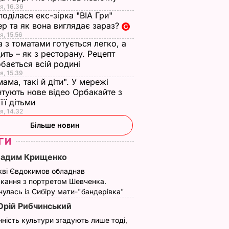
ивдникам
поради "без води", як
проігнорував 45-
я, 16.36
не переплачувати за
річчя дружини
поділася екс-зірка "ВІА Гри"
комуналку
принца Гаррі і не
р та як вона виглядає зараз?
ВАР
привітав невістку
я, 15.56
6 серпня, 17.13
БУЛЬВАР
а з томатами готується легко, а
6 серпня, 16.36
БУЛЬВАР
ить – як з ресторану. Рецепт
бається всій родині
я, 15.39
мама, такі й діти". У мережі
тують нове відео Орбакайте з
 її дітьми
я, 14.32
Більше новин
ГИ
Вадим Крищенко
кві Євдокимов обладнав
кання з портретом Шевченка.
улась із Сибіру мати-"бандерівка"
рій Рибчинський
нність культури згадують лише тоді,