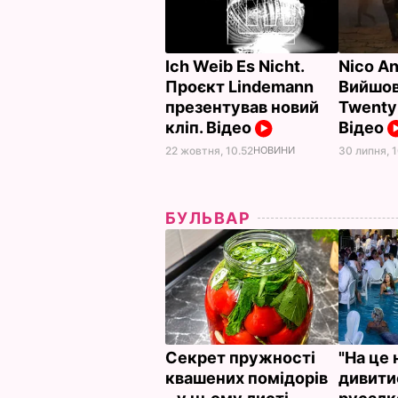
Ich Weib Es Nicht.
Nico An
Проєкт Lindemann
Вийшов
презентував новий
Twenty 
кліп. Відео
Відео
22 жовтня, 10.52
НОВИНИ
30 липня, 
БУЛЬВАР
Секрет пружності
"На це 
квашених помідорів
дивити