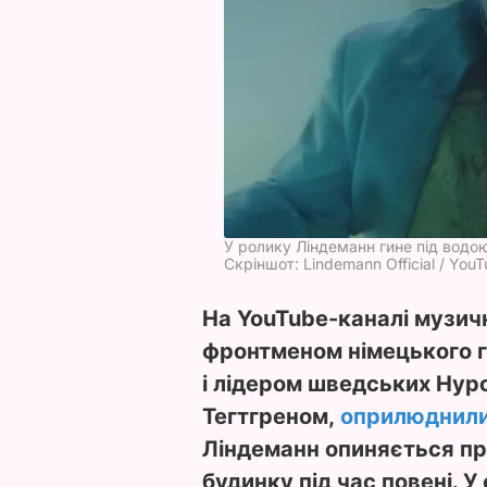
У ролику Ліндеманн гине під водо
Скріншот: Lindemann Official / You
На YouTube-каналі музич
фронтменом німецького 
і лідером шведських Hypo
Тегтгреном,
оприлюднил
Ліндеманн опиняється пр
будинку під час повені. У