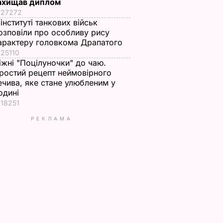
ахищав диплом
27272
 інституті танкових військ
озповіли про особливу рису
арактеру головкома Драпатого
25110
іжні "Поцілуночки" до чаю.
ростий рецепт неймовірного
ечива, яке стане улюбленим у
одині
18251
РЕКЛАМА