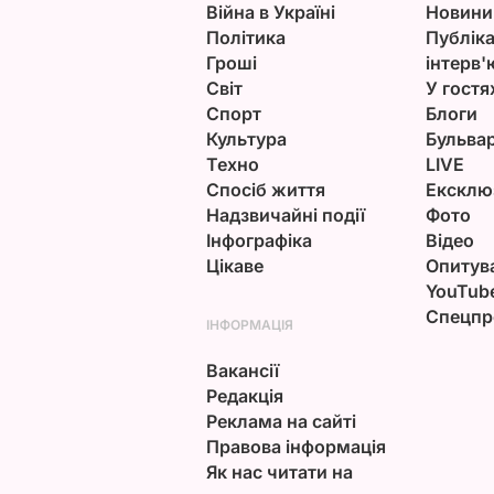
Війна в Україні
Новини
Політика
Публіка
Гроші
інтерв'
Світ
У гостя
Спорт
Блоги
Культура
Бульва
Техно
LIVE
Спосіб життя
Ексклю
Надзвичайні події
Фото
Інфографіка
Відео
Цікаве
Опитув
YouTub
Спецпр
ІНФОРМАЦІЯ
Вакансії
Редакція
Реклама на сайті
Правова інформація
Як нас читати на