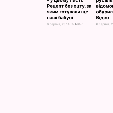
– у цьому листі.
русалк
Рецепт без оцту, за
відомо
яким готували ще
обурил
наші бабусі
Відео
6 серпня, 23.14
БУЛЬВАР
6 серпня, 2