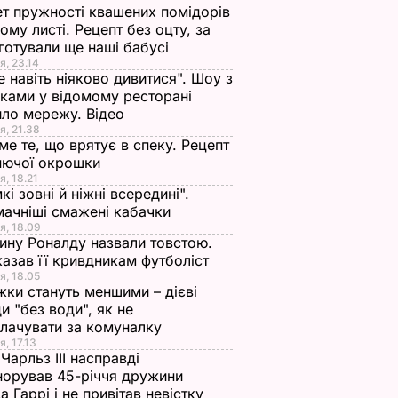
т пружності квашених помідорів
ьому листі. Рецепт без оцту, за
готували ще наші бабусі
я, 23.14
Кліп української
Tout Va Bien.
е навіть ніяково дивитися". Шоу з
реї
групи здобув
Французький співа
ками у відомому ресторані
иєві.
нагороду на
Orelsan зняв кліп у
ло мережу. Відео
міжнародному
Києві. Відео
я, 21.38
ме те, що врятує в спеку. Рецепт
фестивалі
ИНИ
20 листопада, 14.41
НОВИНИ
нючої окрошки
1 листопада, 16.00
НОВИНИ
я, 18.21
кі зовні й ніжні всередині".
ачніші смажені кабачки
я, 18.09
ну Роналду назвали товстою.
азав її кривдникам футболіст
я, 18.05
жки стануть меншими – дієві
и "без води", як не
лачувати за комуналку
я, 17.13
алду
Платіжки стануть
Чому Чарльз III
Чарльз III насправді
норував 45-річчя дружини
тою. Що
меншими – дієві
насправді
а Гаррі і не привітав невістку