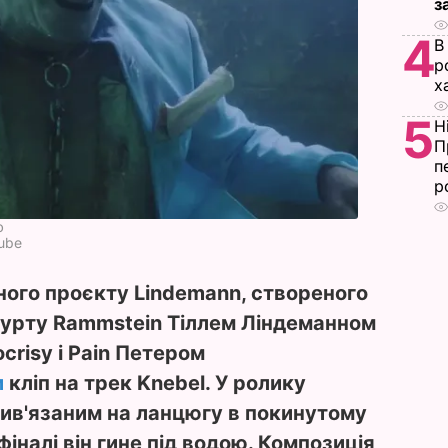
з
4
В
р
х
5
Н
П
п
р
ю
Tube
ного проєкту Lindemann, створеного
гурту Rammstein Тіллем Ліндеманном
crisy і Pain Петером
и
кліп на трек Knebel. У ролику
ив'язаним на ланцюгу в покинутому
 фіналі він гине під водою. Композиція