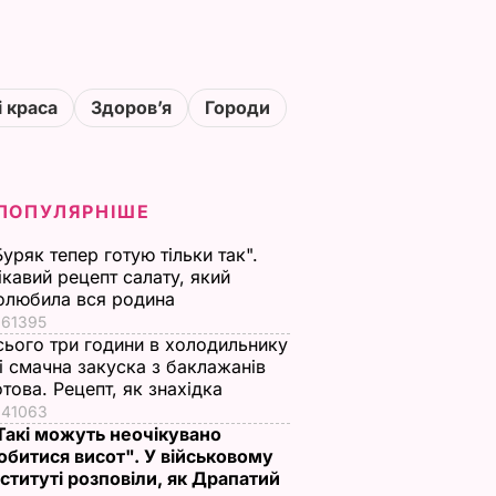
і краса
Здоровʼя
Городи
ПОПУЛЯРНІШЕ
Буряк тепер готую тільки так".
ікавий рецепт салату, який
олюбила вся родина
61395
сього три години в холодильнику
 і смачна закуска з баклажанів
отова. Рецепт, як знахідка
41063
Такі можуть неочікувано
обитися висот". У військовому
нституті розповіли, як Драпатий