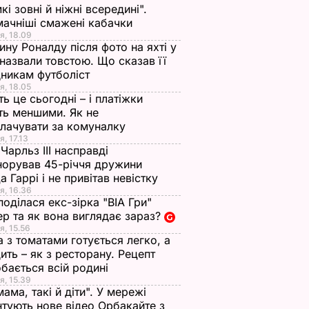
кі зовні й ніжні всередині".
ачніші смажені кабачки
я, 18.09
ну Роналду після фото на яхті у
і назвали товстою. Що сказав її
азала
Переможцем шоу
Леді Гага і Каріно
никам футболіст
"Топ-модель по-
заручилися
я, 18.05
ть це сьогодні – і платіжки
українськи" вперше
ИНИ
2 листопада, 15.45
НОВИНИ
ть меншими. Як не
став хлопець
лачувати за комуналку
2 січня, 16.29
НОВИНИ
я, 17.13
Чарльз III насправді
норував 45-річчя дружини
а Гаррі і не привітав невістку
я, 16.36
поділася екс-зірка "ВІА Гри"
р та як вона виглядає зараз?
я, 15.56
а з томатами готується легко, а
ить – як з ресторану. Рецепт
бається всій родині
я, 15.39
II
Куди поділася екс-
Галета з томатами
мама, такі й діти". У мережі
зірка "ВІА Гри"
готується легко, а
тують нове відео Орбакайте з