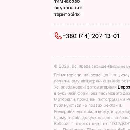
тимчасово
окупованих
територіях
+380 (44) 207-13-01
© 2026. Всі права захищені
Designed b
Всі матеріали, які розміщені на цьом
подальшому відтворенню та/або розп
Усі опубліковані фотоматеріали
Depos
в будь-якій формі без письмового доз
Матеріали, позначені піктограмами PR
публікуються на правах реклами.
Комерційні матеріали можуть розміщув
цьому розділі допускається і на безоп
Вебсайт "Інтернет-видання "ГОРДОН", 
вул. Професора Підвисоцького, 6-В, м.