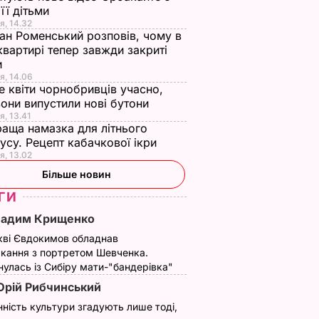
 45-
Мейхер та як вона
виходить – як з
 її дітьми
ни
виглядає зараз?
ресторану. Рецепт
я, 14.32
ан Роменський розповів, чому в
 не
сподобається всій
6 серпня, 15.56
БУЛЬВАР
квартирі тепер завжди закриті
істку
родині
и
ВАР
6 серпня, 15.39
БУЛЬВАР
я, 14.06
е квіти чорнобривців учасно,
они випустили нові бутони
я, 13.41
аща намазка для літнього
усу. Рецепт кабачкової ікри
я, 13.02
Більше новин
ГИ
Вадим Крищенко
кві Євдокимов обладнав
кання з портретом Шевченка.
улась із Сибіру мати-"бандерівка"
рій Рибчинський
нність культури згадують лише тоді,