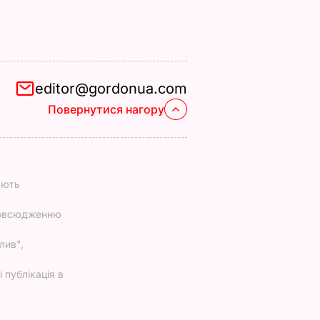
editor@gordonua.com
Повернутися нагору
ають
повсюдженню
лив",
 публікація в