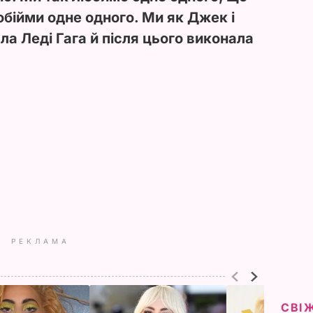
 обійми одне одного. Ми як Джек і
зала Леді Гага й після цього виконала
РЕКЛАМА
СВІ