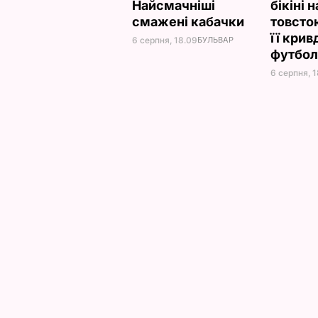
Найсмачніші
бікіні 
смажені кабачки
товсто
її кри
6 серпня, 18.09
БУЛЬВАР
футбол
6 серпня, 1