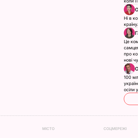
коли ї
О
Ні в к
країну
Г
Це ком
самце
про ко
нові ч
О
100 мл
україн
осіли
МІСТО
СОЦМЕРЕЖІ