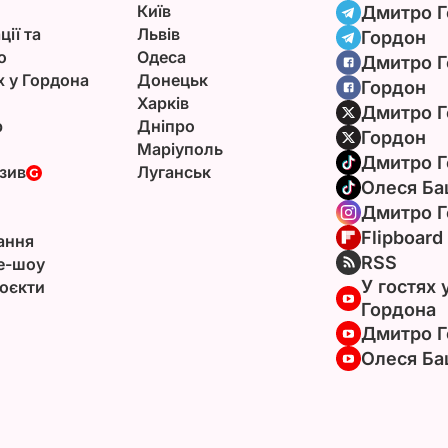
Київ
Дмитро Г
ції та
Львів
Гордон
ю
Одеса
Дмитро Г
х у Гордона
Донецьк
Гордон
Харків
Дмитро Г
р
Дніпро
Гордон
Маріуполь
Дмитро Г
зив
Луганськ
Олеся Ба
Дмитро Г
Flipboard
ання
RSS
e-шоу
У гостях 
оєкти
Гордона
Дмитро Г
Олеся Ба