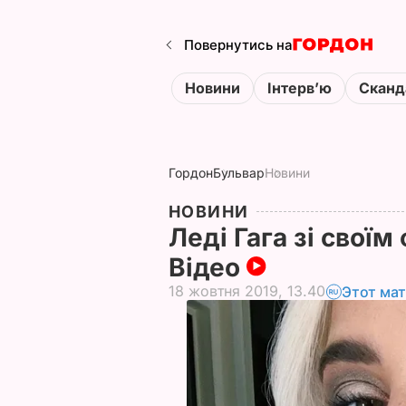
Повернутись на
Новини
Інтервʼю
Сканд
Гордон
Бульвар
Новини
НОВИНИ
Леді Гага зі своїм
Відео
18 жовтня 2019, 13.40
Этот ма