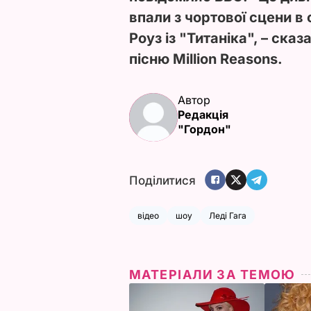
впали з чортової сцени в
Роуз із "Титаніка", – ска
пісню Million Reasons.
Автор
Редакція
"Гордон"
Поділитися
відео
шоу
Леді Гага
МАТЕРІАЛИ ЗА ТЕМОЮ