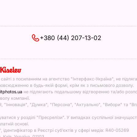
+380 (44) 207-13-02
y
у сайті з посиланням на агентство "Інтерфакс-Україна", не підляг
овсюдженню в будь-якій формі, крім як з письмового дозволу.
itphotos.ua
не підлягають подальшому відтворенню та/або роз
волу компанії.
, "Інновація", "Думка", "Персона", "Актуально", "Вибори" та "Вп
атися у розділі "Пресрелізи". У випадках суспільної значущості
латній основі.
ідентифікатор в Реєстрі суб’єктів у сфері медіа: R40-05269
 Київ, Україна, 01103