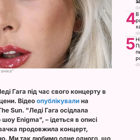
з
4
В
р
х
5
Н
П
п
р
таніка"
ді Гага під час свого концерту в
цени. Відео
опублікували
на
he Sun. "Леді Гага осідлала
шоу Enigma", – ідеться в описі
івачка продовжила концерт,
но. Ми так любимо одне одного, що