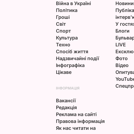
Війна в Україні
Новини
Політика
Публіка
Гроші
інтерв'
Світ
У гостя
Спорт
Блоги
Культура
Бульва
Техно
LIVE
Спосіб життя
Ексклю
Надзвичайні події
Фото
Інфографіка
Відео
Цікаве
Опитув
YouTub
Спецпр
ІНФОРМАЦІЯ
Вакансії
Редакція
Реклама на сайті
Правова інформація
Як нас читати на