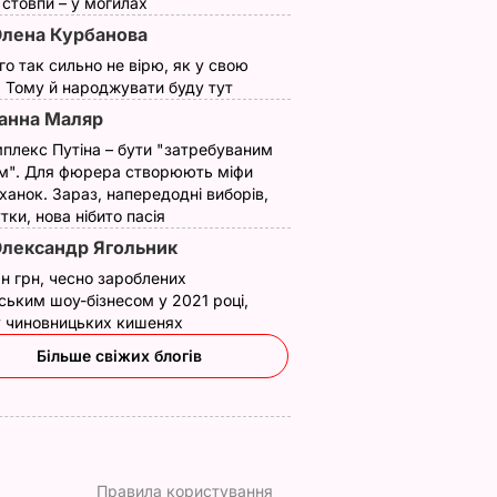
ї стовпи – у могилах
лена Курбанова
ого так сильно не вірю, як у свою
. Тому й народжувати буду тут
анна Маляр
плекс Путіна – бути "затребуваним
м". Для фюрера створюють міфи
ханок. Зараз, напередодні виборів,
утки, нова нібито пасія
лександр Ягольник
н грн, чесно зароблених
ським шоу-бізнесом у 2021 році,
 у чиновницьких кишенях
Більше свіжих блогів
Правила користування