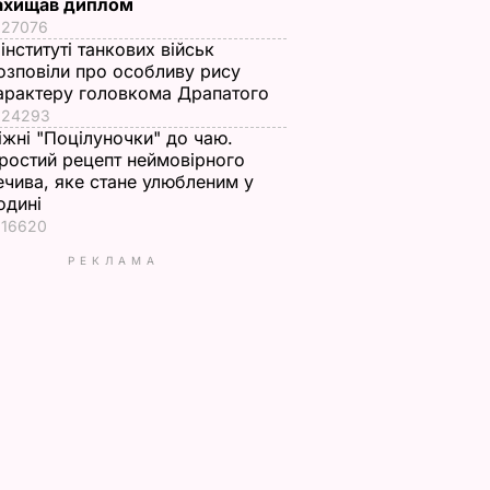
ахищав диплом
27076
 інституті танкових військ
озповіли про особливу рису
арактеру головкома Драпатого
24293
іжні "Поцілуночки" до чаю.
ростий рецепт неймовірного
ечива, яке стане улюбленим у
одині
16620
РЕКЛАМА