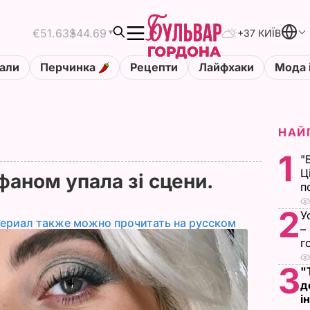
€51.63
$44.69
+37 КИЇВ
али
Перчинка
Рецепти
Лайфхаки
Мода 
НАЙ
1
"
Ц
 фаном упала зі сцени.
п
2
У
териал также можно прочитать на русском
–
г
3
"
д
і