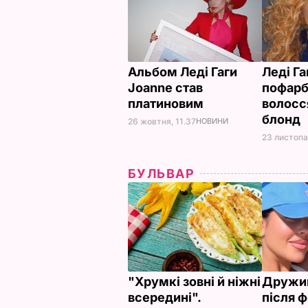
Альбом Леді Гаги
Леді Га
Joanne став
пофарб
платиновим
волосс
блонд
26 жовтня, 11.37
НОВИНИ
23 листопа
БУЛЬВАР
"Хрумкі зовні й ніжні
Дружи
всередині".
після ф