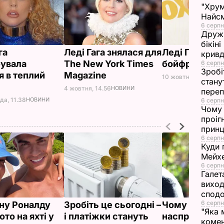
"Хрум
Найсм
6 серпн
Дружи
бікін
га
Леді Гага знялася для
Леді Гага пок
кривд
увала
The New York Times
бойфренда
6 серпн
Зробі
я в теплий
Magazine
10 жовтня, 12.47
НОВ
стану
4 жовтня, 14.56
НОВИНИ
переп
да, 11.38
НОВИНИ
6 серпн
Чому 
проіг
принц
6 серпн
Куди 
Мейхе
6 серпн
Галет
виход
сподо
6 серпн
ну Роналду
Зробіть це сьогодні –
Чому Чарльз I
"Яка 
ото на яхті у
і платіжки стануть
насправді
комен