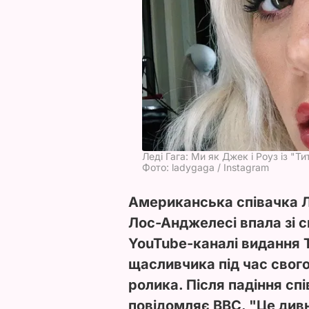
Леді Гага: Ми як Джек і Роуз із "Ти
Фото: ladygaga / Instagram
Американська співачка Ле
Лос-Анджелесі впала зі с
YouTube-каналі видання T
щасливчика під час свого 
ролика. Після падіння сп
повідомляє BBC. "Це див