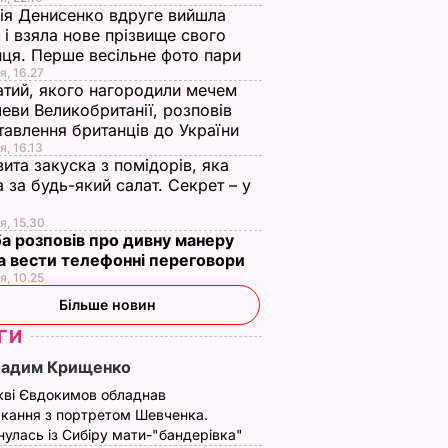
ія Денисенко вдруге вийшла
 і взяла нове прізвище свого
ця. Перше весільне фото пари
я, 16.27
тий, якого нагородили мечем
еви Великобританії, розповів
тавлення британців до України
я, 16.13
ита закуска з помідорів, яка
 за будь-який салат. Секрет – у
я, 15.30
а розповів про дивну манеру
а вести телефонні переговори
я, 10.25
Більше новин
ГИ
Вадим Крищенко
кві Євдокимов обладнав
кання з портретом Шевченка.
улась із Сибіру мати-"бандерівка"