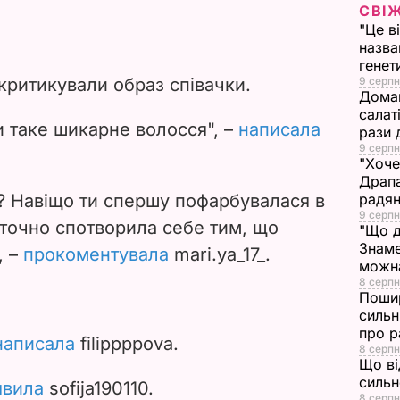
V
СВІ
"Це в
i
назва
генет
критикували образ співачки.
9 серпн
d
Домаш
салат
e
и таке шикарне волосся", –
написала
рази 
9 серпн
"Хоче
o
Драпа
? Навіщо ти спершу пофарбувалася в
радян
9 серпн
аточно спотворила себе тим, що
"Що д
Знаме
, –
прокоментувала
mari.ya_17_.
можна
8 серпн
Пошир
сильн
про р
написала
filippppova.
8 серпн
Що ві
сильн
явила
sofija190110.
8 серпн