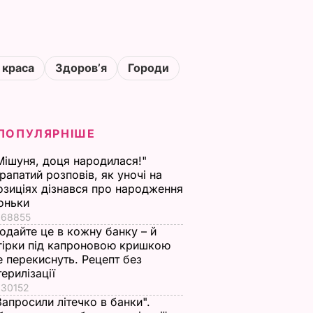
 краса
Здоровʼя
Городи
ПОПУЛЯРНІШЕ
Мішуня, доця народилася!"
рапатий розповів, як уночі на
озиціях дізнався про народження
оньки
68855
одайте це в кожну банку – й
гірки під капроновою кришкою
е перекиснуть. Рецепт без
терилізації
30152
Запросили літечко в банки".