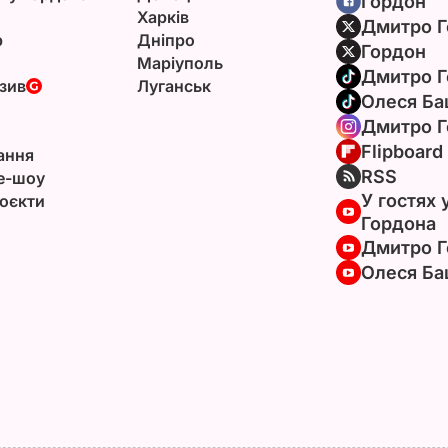
Гордон
Харків
Дмитро Г
р
Дніпро
Гордон
Маріуполь
Дмитро Г
зив
Луганськ
Олеся Ба
Дмитро Г
Flipboard
ання
RSS
e-шоу
У гостях 
оєкти
Гордона
Дмитро Г
Олеся Ба