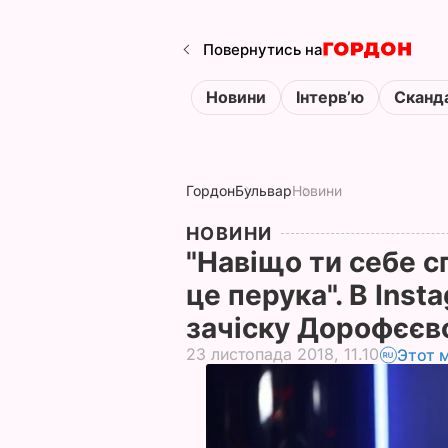
Повернутись на
Новини
Інтервʼю
Сканд
Гордон
Бульвар
Новини
НОВИНИ
"Навіщо ти себе с
це перука". В Ins
зачіску Дорофєєв
23 листопада 2018, 11.10
Этот 