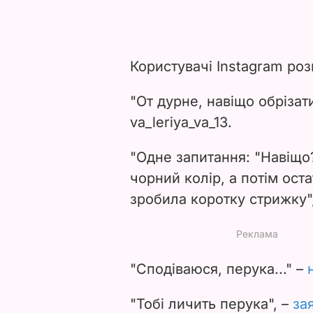
Користувачі Instagram роз
"От дурне, навіщо обрізат
va_leriya_va_13.
"Одне запитання: "Навіщо
чорний колір, а потім ост
зробила коротку стрижку"
"Сподіваюся, перука..." –
"Тобі личить перука", –
за