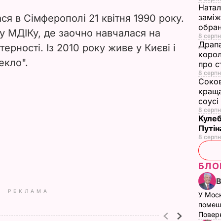
Натал
я в Сімферополі 21 квітня 1990 року.
заміж
обран
 у МДІКу, де заочно навчалася на
8 серпн
Драпа
ерності. Із 2010 року живе у Києві і
корол
екло".
про с
8 серпн
Соков
краща
соусі
8 серпн
Кулеб
Путін
8 серпн
БЛО
РЕКЛАМА
У Мос
помеш
Поверн