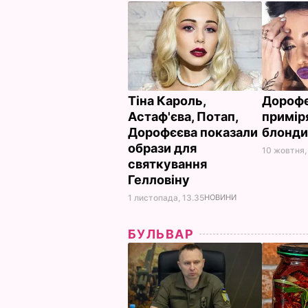
Тіна Кароль,
Дороф
Астаф'єва, Потап,
примір
Дорофєєва показали
блонд
образи для
10 жовтня, 
святкування
Гелловіну
1 листопада, 13.35
НОВИНИ
БУЛЬВАР