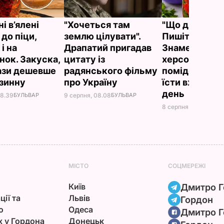
і в’ялені
"Хочеться там
"Що дивитес
до піци,
землю цілувати".
Пишіть рецеп
 і на
Драпатий пригадав
Знамениті
нок. Закуска,
цитату із
херсонські
рази дешевше
радянського фільму
помідори, як
азинну
про Україну
їсти вже на д
день
08.39
БУЛЬВАР
9 серпня, 08.08
БУЛЬВАР
8 серпня, 23.55
БУЛЬ
МІСТО
СОЦМЕРЕЖІ
Київ
Дмитро Г
ції та
Львів
Гордон
ю
Одеса
Дмитро Г
х у Гордона
Донецьк