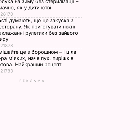
блука на зиму без стерилізації –
мачно, як у дитинстві
28170
ості думають, що це закуска з
есторану. Як приготувати ніжні
аклажанні рулетики без зайвого
иру
21878
мішайте це з борошном – і ціла
ора м'яких, наче пух, пиріжків
отова. Найкращий рецепт
21783
РЕКЛАМА