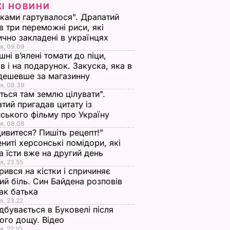
ЖІ НОВИНИ
іками гартувалося". Драпатий
в три переможні риси, які
ично закладені в українцях
я, 09.09
ні в’ялені томати до піци,
ів і на подарунок. Закуска, яка в
дешевше за магазинну
я, 08.39
ться там землю цілувати".
тий пригадав цитату із
ського фільму про Україну
я, 08.08
ивитеся? Пишіть рецепт!"
ниті херсонські помідори, які
 їсти вже на другий день
я, 23.55
ився на кістки і спричиняє
ий біль. Син Байдена розповів
ак батька
я, 23.22
дбувається в Буковелі після
ого дощу. Відео
я, 22.10