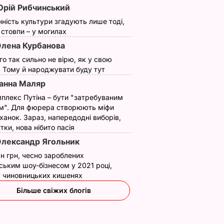
рій Рибчинський
нність культури згадують лише тоді,
ї стовпи – у могилах
лена Курбанова
ого так сильно не вірю, як у свою
. Тому й народжувати буду тут
оказала
Дорофєєва показала,
"Глубоко". Monatik і
анна Маляр
іла про
як вчила танець для
Дорофєєва
ьного
спільного з Monatik
випустили кліп.
плекс Путіна – бути "затребуваним
кліпу "Глубоко"
Відео
м". Для фюрера створюють міфи
ханок. Зараз, напередодні виборів,
ИНИ
23 липня, 16.29
НОВИНИ
19 липня, 14.57
НОВИНИ
утки, нова нібито пасія
лександр Ягольник
н грн, чесно зароблених
ським шоу-бізнесом у 2021 році,
 у чиновницьких кишенях
Більше свіжих блогів