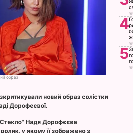
Я
с
4
Г
р
б
ж
5
З
г
г
ий образ
озкритикували новий образ солістки
аді Дорофєєвої.
 Стекло"
Надя Дорофєєва
 ролик, у якому її зображено з