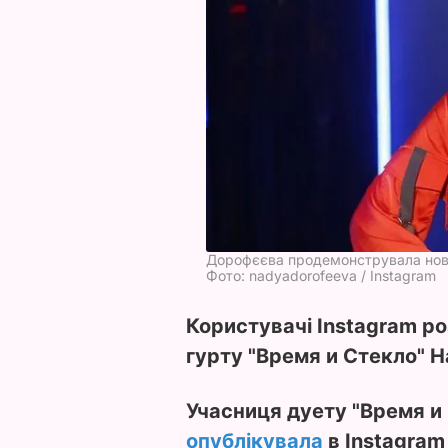
Дорофєєва продемонструвала нов
Фото: nadyadorofeeva / Instagram
Користувачі Instagram р
гурту "Время и Стекло" Н
Учасниця дуету
"Время и
опублікувала
в Instagram