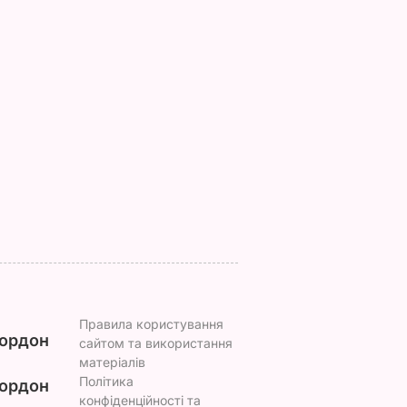
я?
Поширився на кістки
Що відбувається в
т!"
і спричиняє сильний
Буковелі після
біль. Син Байдена
сильного дощу.
розповів про рак
Відео
і можна
батька
8 серпня, 22.10
БУЛЬВАР
ругий
8 серпня, 23.22
СВІТ
ВАР
Правила користування
ордон
сайтом та використання
матеріалів
Політика
ордон
конфіденційності та