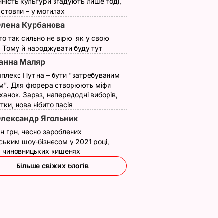
нність культури згадують лише тоді,
екунд".
шнурівці
10 січня, 13.52
НОВИНИ
ї стовпи – у могилах
віла,
18 вересня, 15.28
НОВИНИ
лена Курбанова
ує
а
ого так сильно не вірю, як у свою
. Тому й народжувати буду тут
анна Маляр
И
плекс Путіна – бути "затребуваним
м". Для фюрера створюють міфи
ханок. Зараз, напередодні виборів,
утки, нова нібито пасія
лександр Ягольник
н грн, чесно зароблених
ським шоу-бізнесом у 2021 році,
 у чиновницьких кишенях
алду
Платіжки стануть
Чому Чарльз III
Більше свіжих блогів
тою. Що
меншими – дієві
насправді
ивдникам
поради "без води",
проігнорував 45-
як не переплачувати
річчя дружини
за комуналку
принца Гаррі і не
ВАР