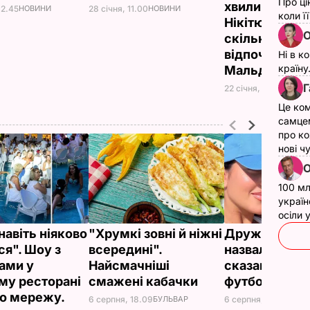
Про ці
хвилин і 35 с
12.45
НОВИНИ
28 січня, 11.00
НОВИНИ
коли ї
Нікітюк розпо
О
скільки кошт
відпочинок н
Ні в к
країну
Мальдівах
Г
22 січня, 17.50
НОВИН
Це ком
самце
про ко
нові ч
О
100 мл
україн
осіли
навіть ніяково
"Хрумкі зовні й ніжні
Дружину Рон
ся". Шоу з
всередині".
назвали товс
ами у
Найсмачніші
сказав її кр
му ресторані
смажені кабачки
футболіст
о мережу.
6 серпня, 18.09
БУЛЬВАР
6 серпня, 18.05
БУЛЬ