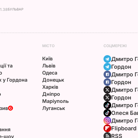
21.38
БУЛЬВАР
МІСТО
СОЦМЕРЕЖІ
Київ
Дмитро Г
ції та
Львів
Гордон
ю
Одеса
Дмитро Г
х у Гордона
Донецьк
Гордон
Харків
Дмитро Г
р
Дніпро
Гордон
Маріуполь
Дмитро Г
зив
Луганськ
Олеся Ба
Дмитро Г
Flipboard
ання
RSS
e-шоу