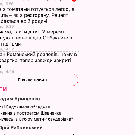
я, 15.56
а з томатами готується легко, а
ить – як з ресторану. Рецепт
бається всій родині
я, 15.39
мама, такі й діти". У мережі
тують нове відео Орбакайте з
 її дітьми
я, 14.32
ан Роменський розповів, чому в
квартирі тепер завжди закриті
и
я, 14.06
Більше новин
ГИ
Вадим Крищенко
кві Євдокимов обладнав
кання з портретом Шевченка.
атистичному
Леся Нікітюк
Нікітюк показала
улась із Сибіру мати-"бандерівка"
плати
вчиться кататися на
напівголе тіло в
рій Рибчинський
16
лижах
купальнику на