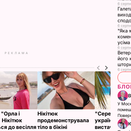
6 серпн
Галет
виход
сподо
6 серпн
"Яка 
комен
усіма
6 серпн
Ветер
РЕКЛАМА
його 
штор
6 серпн
БЛО
У Мос
помеш
 "Орла і
Нікітюк
"Середньост
Поверн
 Нікітюк
продемонструвала
українцю зар
Ю
ься до весілля
тіло в бікіні
вистачить на 