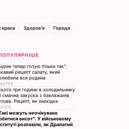
і краса
Здоровʼя
Городи
ПОПУЛЯРНІШЕ
Буряк тепер готую тільки так".
ікавий рецепт салату, який
олюбила вся родина
63793
сього три години в холодильнику
 і смачна закуска з баклажанів
отова. Рецепт, як знахідка
41315
Такі можуть неочікувано
обитися висот". У військовому
нституті розповіли, як Драпатий