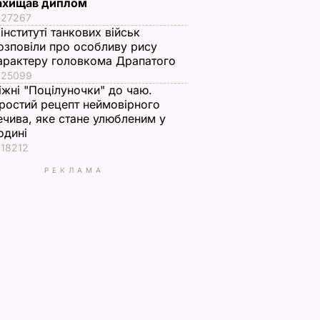
ахищав диплом
27267
 інституті танкових військ
озповіли про особливу рису
арактеру головкома Драпатого
25099
іжні "Поцілуночки" до чаю.
ростий рецепт неймовірного
ечива, яке стане улюбленим у
одині
18212
РЕКЛАМА