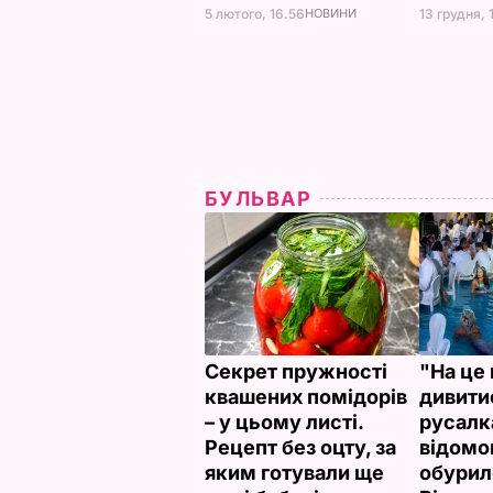
5 лютого, 16.56
НОВИНИ
13 грудня, 
БУЛЬВАР
Секрет пружності
"На це 
квашених помідорів
дивити
– у цьому листі.
русалк
Рецепт без оцту, за
відомо
яким готували ще
обурил