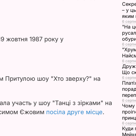
d
Секре
– у ц
e
яким 
6 серпн
"На ц
o
русал
9 жовтня 1987 року у
обури
6 серпн
"Хрум
Найсм
6 серпн
Дружи
Що ск
єм Притулою шоу "Хто зверху?" на
6 серпн
Платі
порад
переп
6 серпн
ала участь у шоу "Танці з зірками" на
Чому 
аксимом Єжовим
посіла друге місце
.
проіг
принц
6 серпн
Куди 
Мейхе