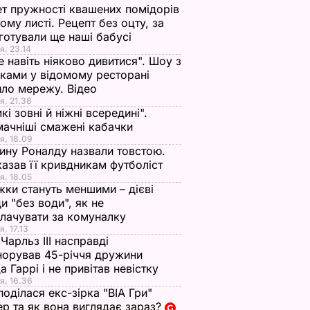
т пружності квашених помідорів
ьому листі. Рецепт без оцту, за
готували ще наші бабусі
я, 23.14
е навіть ніяково дивитися". Шоу з
ками у відомому ресторані
ло мережу. Відео
я, 21.38
кі зовні й ніжні всередині".
ачніші смажені кабачки
я, 18.09
ну Роналду назвали товстою.
азав її кривдникам футболіст
я, 18.05
жки стануть меншими – дієві
и "без води", як не
лачувати за комуналку
я, 17.13
Чарльз III насправді
норував 45-річчя дружини
а Гаррі і не привітав невістку
я, 16.36
поділася екс-зірка "ВІА Гри"
р та як вона виглядає зараз?