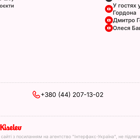
У гостях 
оєкти
Гордона
Дмитро Г
Олеся Ба
+380 (44) 207-13-02
y
у сайті з посиланням на агентство "Інтерфакс-Україна", не підляг