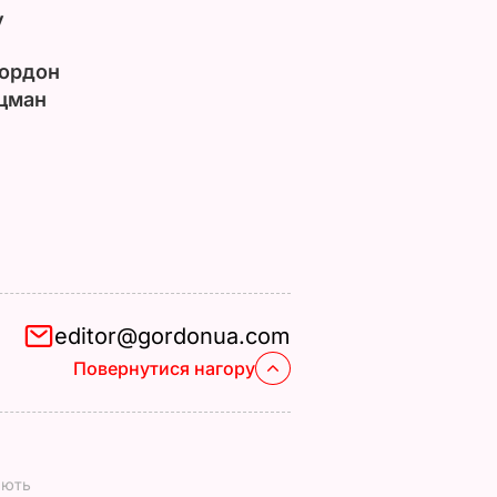
у
ордон
цман
editor@gordonua.com
Повернутися нагору
ають