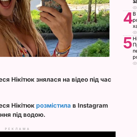
з
4
В
р
х
5
Н
П
п
р
ся Нікітюк знялася на відео під час
еся Нікітюк
розмістила
в Instagram
ання під водою.
РЕКЛАМА