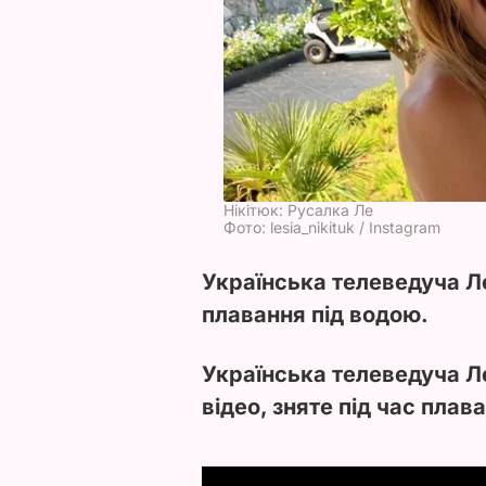
Нікітюк: Русалка Ле
Фото: lesia_nikituk / Instagram
Українська телеведуча Ле
плавання під водою.
Українська телеведуча Л
відео, зняте під час плав