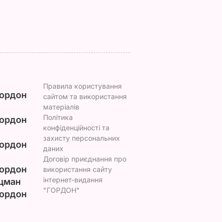
привітав невістку
6 серпня, 17.13
БУЛЬВАР
6 серпня, 16.36
БУЛЬВАР
Правила користування
ордон
сайтом та використання
матеріалів
Політика
ордон
конфіденційності та
захисту персональних
ордон
даних
Договір приєднання про
ордон
використання сайту
інтернет-видання
цман
"ГОРДОН"
ордон