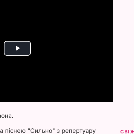
P
l
a
y
V
вона.
i
а піснею "Сильно" з репертуару
СВІ