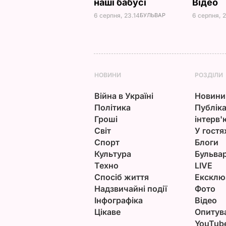
наші бабусі
Відео
6 серпня, 23.14
БУЛЬВАР
6 серпня, 
НОВИНИ
РОЗДІЛИ
Війна в Україні
Новини
Політика
Публіка
Гроші
інтерв'
Світ
У гостя
Спорт
Блоги
Культура
Бульва
Техно
LIVE
Спосіб життя
Ексклю
Надзвичайні події
Фото
Інфографіка
Відео
Цікаве
Опитув
YouTub