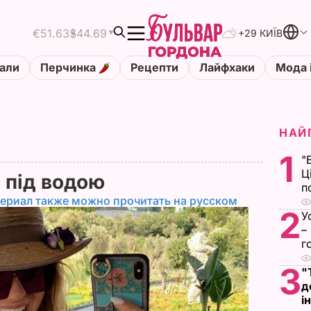
€51.63
$44.69
+29 КИЇВ
али
Перчинка
Рецепти
Лайфхаки
Мода 
НАЙ
1
"
Ц
а під водою
п
ериал также можно прочитать на русском
2
У
–
г
3
"
д
і