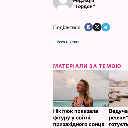
Редакція
"Гордон"
Поділитися
Леся Нікітюк
МАТЕРІАЛИ ЗА ТЕМОЮ
Нікітюк показала
Ведуча
фігуру у світлі
решки"
призахідного сонця
готуєт