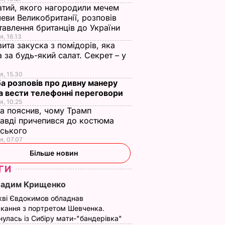
свого обранця.
Великобританії,
тий, якого нагородили мечем
Перше весільне
розповів про
ВАР
еви Великобританії, розповів
фото пари
ставлення британці
тавлення британців до України
до України
8 серпня, 16.27
БУЛЬВАР
я, 16.13
ита закуска з помідорів, яка
8 серпня, 16.13
БУЛЬВАР
 за будь-який салат. Секрет – у
я, 15.30
а розповів про дивну манеру
а вести телефонні переговори
я, 10.25
а пояснив, чому Трамп
авді причепився до костюма
нського
я, 07.07
Більше новин
ГИ
Вадим Крищенко
кві Євдокимов обладнав
кання з портретом Шевченка.
улась із Сибіру мати-"бандерівка"