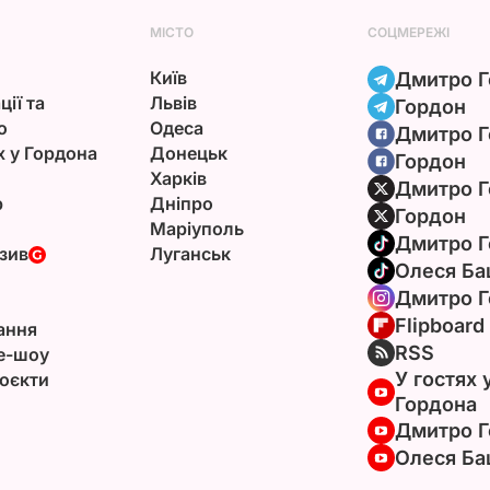
МІСТО
СОЦМЕРЕЖІ
Київ
Дмитро Г
ції та
Львів
Гордон
ю
Одеса
Дмитро Г
х у Гордона
Донецьк
Гордон
Харків
Дмитро Г
р
Дніпро
Гордон
Маріуполь
Дмитро Г
зив
Луганськ
Олеся Ба
Дмитро Г
Flipboard
ання
RSS
e-шоу
У гостях 
оєкти
Гордона
Дмитро Г
Олеся Ба