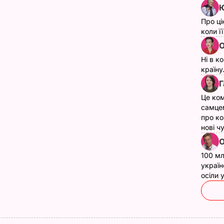
Ю
Про ці
коли ї
О
Ні в к
країну
Г
Це ком
самце
про ко
нові ч
О
100 мл
україн
осіли