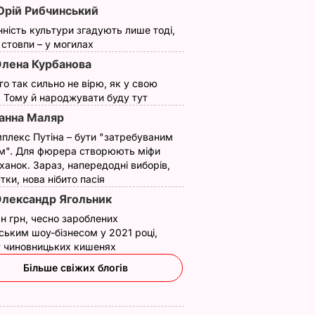
рій Рибчинський
нність культури згадують лише тоді,
ї стовпи – у могилах
лена Курбанова
ого так сильно не вірю, як у свою
. Тому й народжувати буду тут
анна Маляр
плекс Путіна – бути "затребуваним
м". Для фюрера створюють міфи
ханок. Зараз, напередодні виборів,
утки, нова нібито пасія
лександр Ягольник
н грн, чесно зароблених
ським шоу-бізнесом у 2021 році,
 у чиновницьких кишенях
Більше свіжих блогів