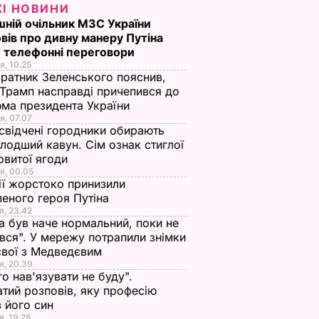
ЖІ НОВИНИ
ній очільник МЗС України
вів про дивну манеру Путіна
 телефонні переговори
Вийшов
"Паранормальне".
"Середина 1990-х".
я, 10.25
ейлер
Вийшов трейлер
Опубліковано
ратник Зеленського пояснив,
ттом
фільму. Відео
трейлер дебютного
Трамп насправді причепився до
ідео
фільму Джоні Гілла.
ма президента України
2 березня, 12.03
НОВИНИ
Відео
я, 07.07
ИНИ
свідчені городники обирають
27 вересня, 14.44
НОВИНИ
лодший кавун. Сім ознак стиглої
овитої ягоди
я, 00.05
ії жорстоко принизили
еного героя Путіна
я, 23.42
а був наче нормальний, поки не
вся". У мережу потрапили знімки
євої з Медведєвим
я, 20.39
го нав'язувати не буду".
тий розповів, яку професію
токо
"Дімка був наче
Гості думають, що
 його син
я, 19.28