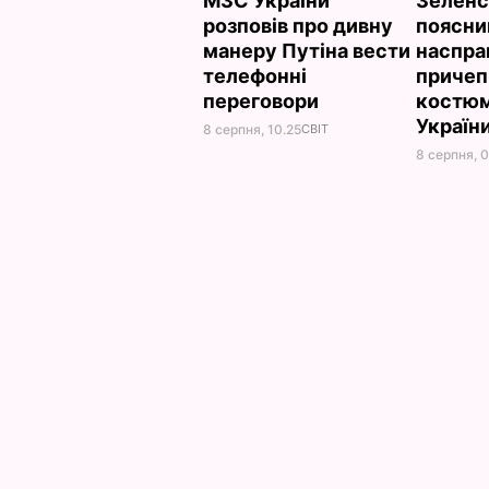
МЗС України
Зеленс
розповів про дивну
поясни
манеру Путіна вести
наспра
телефонні
причеп
переговори
костюм
Україн
8 серпня, 10.25
СВІТ
8 серпня, 0