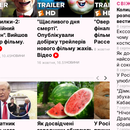
СВІ
Колиш
розпо
вести
илки-2:
"Щасливого дня
"Оверлорд". 
8 серпн
ійний
смерті".
фінальний тр
Екссо
н". Вийшов
Опублікували
фільму з Вая
чому 
р фільму.
добірку трейлерів
Расселлом. В
костю
нового фільму жахів.
8 серпн
8 жовтня, 15.34
НОВ
Як до
Відео
, 10.45
НОВИНИ
найсо
16 жовтня, 16.51
НОВИНИ
й сок
8 серпн
У Рос
улюбл
7 серпн
"Дімк
збуха
Каба
7 серпн
"Нічо
Драпа
атник
Як досвідчені
У Росії жорс
обрав
7 серпн