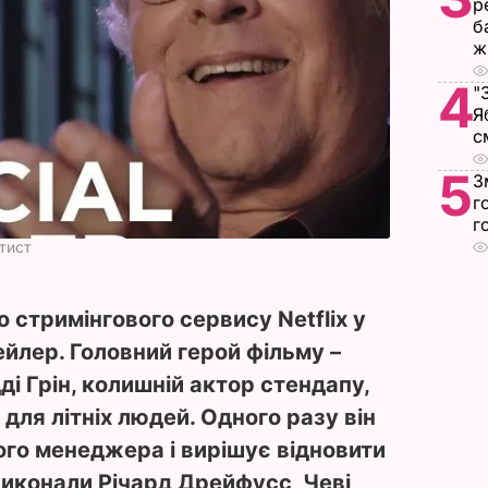
р
б
ж
4
"
Я
с
5
З
г
г
ртист
 стримінгового сервису Netflix у
йлер. Головний герой фільму –
ді Грін, колишній актор стендапу,
для літніх людей. Одного разу він
ого менеджера і вирішує відновити
 виконали Річард Дрейфусс, Чеві