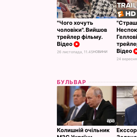
"Чого хочуть
"Страш
чоловіки". Вийшов
Неспок
трейлер фільму.
Геллові
Відео
трейле
Відео
26 листопада, 11.45
НОВИНИ
24 вересня
БУЛЬВАР
Колишній очільник
Екссор