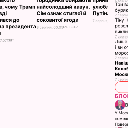
ького
городники обирають
принизили
Три в
в, чому Трамп
найсолодший кавун.
улюбленого г
буряк
вді
Сім ознак стиглої й
Путіна
7 серпн
ився до
соковитої ягоди
Тіну 
7 серпня, 23.42
БУЛЬ
розсл
а президента
8 серпня, 00.05
БУЛЬВАР
викли
и
7 серпн
7.07
СВІТ
Лише 
і ви 
моро
7 серпн
Навіщ
Колоб
Москв
7 серпн
БЛО
У Мос
помеш
Поверн