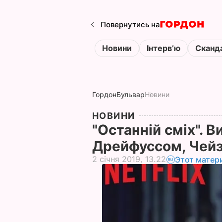
Повернутись на
Новини
Інтервʼю
Сканд
Гордон
Бульвар
Новини
НОВИНИ
"Останній сміх". 
Дрейфуссом, Чейз
2 січня 2019, 13.22
Этот матер