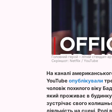
Головний герой – літній стендап-а
Скріншот: Netflix / YouTube
На каналі американського
YouTube
опублікували
тре
чоловік похилого віку Бад
який проживає в будинку 
зустрічає свого колишнь
діяльність на сцені. Ролі