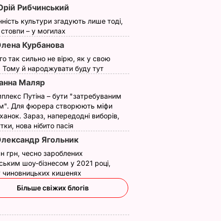
рій Рибчинський
нність культури згадують лише тоді,
ї стовпи – у могилах
лена Курбанова
ого так сильно не вірю, як у свою
. Тому й народжувати буду тут
анна Маляр
плекс Путіна – бути "затребуваним
м". Для фюрера створюють міфи
ханок. Зараз, напередодні виборів,
утки, нова нібито пасія
лександр Ягольник
н грн, чесно зароблених
ським шоу-бізнесом у 2021 році,
 у чиновницьких кишенях
Більше свіжих блогів