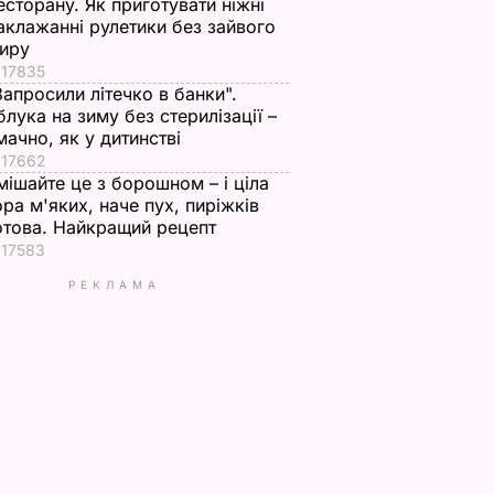
есторану. Як приготувати ніжні
аклажанні рулетики без зайвого
иру
17835
Запросили літечко в банки".
блука на зиму без стерилізації –
мачно, як у дитинстві
17662
мішайте це з борошном – і ціла
ора м'яких, наче пух, пиріжків
отова. Найкращий рецепт
17583
РЕКЛАМА