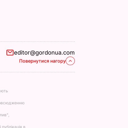
editor@gordonua.com
Повернутися нагору
ають
повсюдженню
лив",
 публікація в