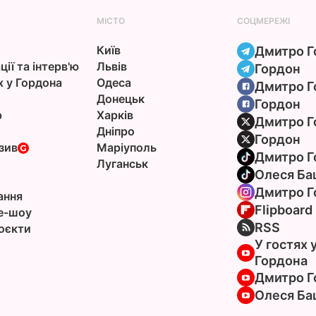
МІСТО
СОЦМЕРЕЖІ
Київ
Дмитро Г
ції та інтерв'ю
Львів
Гордон
х у Гордона
Одеса
Дмитро Г
Донецьк
Гордон
р
Харків
Дмитро Г
Дніпро
Гордон
зив
Маріуполь
Дмитро Г
Луганськ
Олеся Ба
Дмитро Г
ання
Flipboard
e-шоу
RSS
оєкти
У гостях 
Гордона
Дмитро Г
Олеся Ба