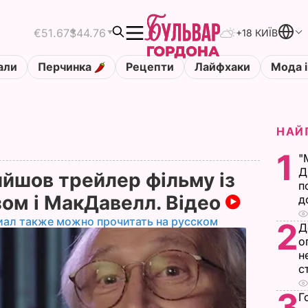
€51.67
$44.76
+18 КИЇВ
али
Перчинка
Рецепти
Лайфхаки
Мода і
НАЙ
1
"
Д
Вийшов трейлер фільму із
п
ом і МакДавелл. Відео
д
иал также можно прочитать на русском
2
Д
о
н
с
3
Г