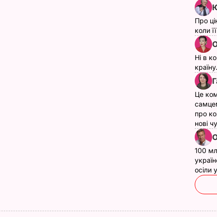
Ю
Про ці
коли ї
О
Ні в к
країну
Г
Це ком
самце
про ко
нові ч
О
100 мл
україн
осіли