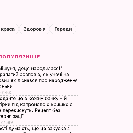
 краса
Здоровʼя
Городи
ПОПУЛЯРНІШЕ
Мішуня, доця народилася!"
рапатий розповів, як уночі на
озиціях дізнався про народження
оньки
61465
одайте це в кожну банку – й
гірки під капроновою кришкою
е перекиснуть. Рецепт без
терилізації
27589
ості думають, що це закуска з