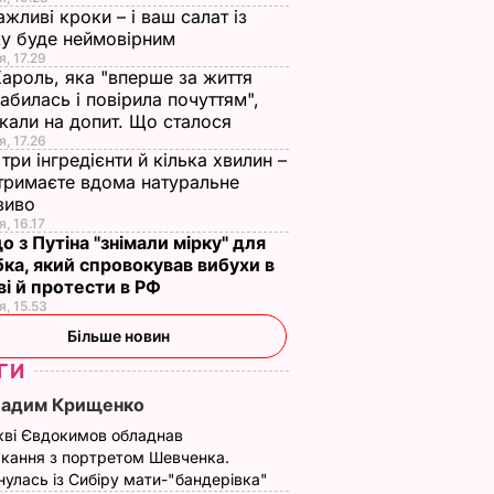
нормальний, поки не
це закуска з
ажливі кроки – і ваш салат із
ероя
збухався". У мережу
ресторану. Як
у буде неймовірним
потрапили знімки
приготувати ніжні
я, 17.29
Кабаєвої з
баклажанні
Кароль, яка "вперше за життя
ВАР
абилась і повірила почуттям",
Медведєвим
рулетики без зайво
кали на допит. Що сталося
жиру
7 серпня, 20.39
БУЛЬВАР
я, 17.26
7 серпня, 20.16
БУЛЬВАР
три інгредієнти й кілька хвилин –
отримаєте вдома натуральне
зиво
я, 16.17
о з Путіна "знімали мірку" для
ка, який спровокував вибухи в
і й протести в РФ
я, 15.53
Більше новин
ГИ
Вадим Крищенко
кві Євдокимов обладнав
кання з портретом Шевченка.
улась із Сибіру мати-"бандерівка"