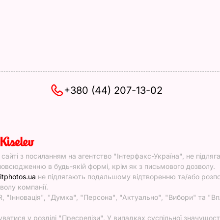
+380 (44) 207-13-02
y
у сайті з посиланням на агентство "Інтерфакс-Україна", не підляг
овсюдженню в будь-якій формі, крім як з письмового дозволу.
itphotos.ua
не підлягають подальшому відтворенню та/або роз
волу компанії.
, "Інновація", "Думка", "Персона", "Актуально", "Вибори" та "Вп
атися у розділі "Пресрелізи". У випадках суспільної значущості