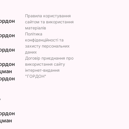
Правила користування
ордон
сайтом та використання
матеріалів
Політика
ордон
конфіденційності та
захисту персональних
ордон
даних
Договір приєднання про
ордон
використання сайту
інтернет-видання
цман
"ГОРДОН"
ордон
у
ордон
цман