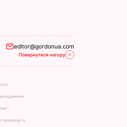
editor@gordonua.com
Повернутися нагору
ають
повсюдженню
лив",
 публікація в