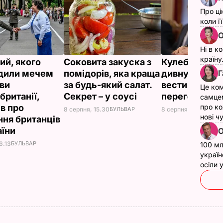
Про ці
коли ї
О
Ні в к
країну
ий, якого
Соковита закуска з
Кулеба розпо
Г
дили мечем
помідорів, яка краща
дивну манеру
ви
за будь-який салат.
вести телефо
Це ком
британії,
Секрет – у соусі
переговори
самце
ів про
про ко
8 серпня, 15.30
БУЛЬВАР
8 серпня, 10.25
СВІТ
нові ч
ння британців
аїни
О
6.13
БУЛЬВАР
100 мл
україн
осіли