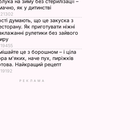
блука на зиму без стерилізації –
мачно, як у дитинстві
21302
ості думають, що це закуска з
есторану. Як приготувати ніжні
аклажанні рулетики без зайвого
иру
19455
мішайте це з борошном – і ціла
ора м'яких, наче пух, пиріжків
отова. Найкращий рецепт
19192
РЕКЛАМА