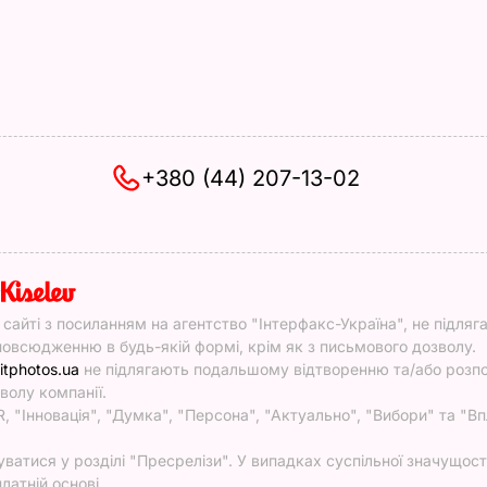
+380 (44) 207-13-02
y
у сайті з посиланням на агентство "Інтерфакс-Україна", не підляг
овсюдженню в будь-якій формі, крім як з письмового дозволу.
itphotos.ua
не підлягають подальшому відтворенню та/або роз
волу компанії.
, "Інновація", "Думка", "Персона", "Актуально", "Вибори" та "Вп
атися у розділі "Пресрелізи". У випадках суспільної значущості
латній основі.