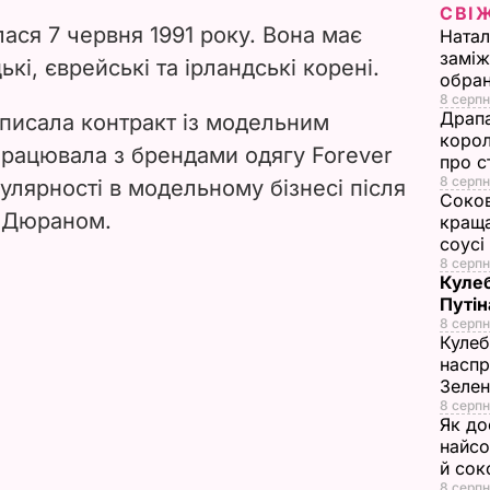
СВІ
ася 7 червня 1991 року. Вона має
d
Натал
заміж
ькі, єврейські та ірландські корені.
обран
e
8 серпн
Драпа
дписала контракт із модельним
o
корол
Працювала з брендами одягу Forever
про с
8 серпн
пулярності в модельному бізнесі після
Соков
і Дюраном.
краща
соусі
8 серпн
Кулеб
Путін
8 серпн
Кулеб
наспр
Зеле
8 серпн
Як до
найсо
й сок
8 серпн