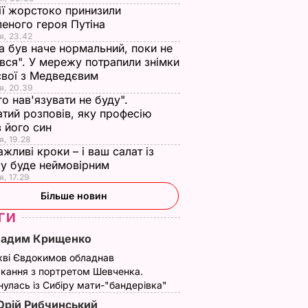
ії жорстоко принизили
еного героя Путіна
я, 23.42
а був наче нормальний, поки не
вся". У мережу потрапили знімки
євої з Медведєвим
я, 20.39
го нав'язувати не буду".
тий розповів, яку професію
 його син
я, 19.28
ажливі кроки – і ваш салат із
ські
Ратаковськи
"Вуличне
у буде неймовірним
ед
приміряла образ
нахабство".
я, 17.29
оловіка
Лоани з "Мільйона
Ратаковськи в
Більше новин
років до нашої ери"
лосинах покрутила
ВИНИ
сідницями перед
ГИ
2 листопада, 13.09
НОВИНИ
камерою
Вадим Крищенко
16 лютого, 13.40
НОВИНИ
кві Євдокимов обладнав
кання з портретом Шевченка.
улась із Сибіру мати-"бандерівка"
рій Рибчинський