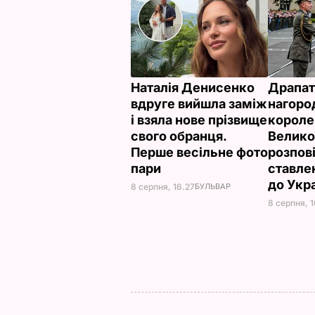
Наталія Денисенко
Драпат
вдруге вийшла заміж
нагоро
і взяла нове прізвище
короле
свого обранця.
Велико
Перше весільне фото
розпов
пари
ставле
до Укр
8 серпня, 16.27
БУЛЬВАР
8 серпня, 1