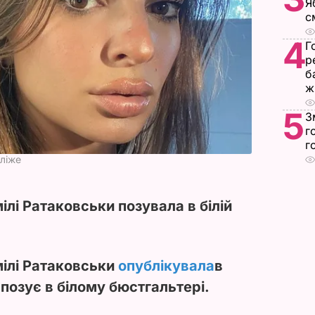
Я
с
4
Г
р
б
ж
5
З
г
г
гліже
лі Ратаковськи позувала в білій
ілі Ратаковськи
опублікувала
в
 позує в білому бюстгальтері.