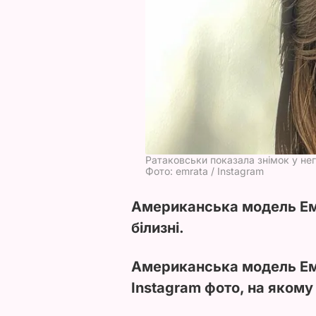
Ратаковськи показала знімок у не
Фото: emrata / Instagram
Американська модель Емі
білизні.
Американська модель Ем
Instagram фото, на якому