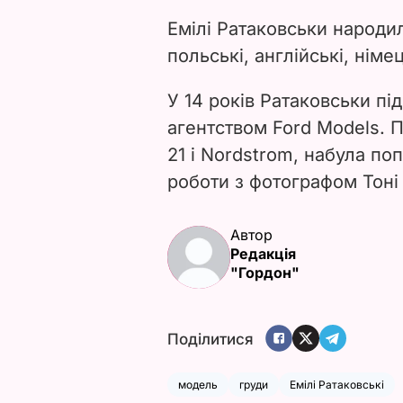
Емілі Ратаковськи народил
польські, англійські, німец
У 14 років Ратаковськи пі
агентством Ford Models. 
21 і Nordstrom, набула по
роботи з фотографом Тон
Автор
Редакція
"Гордон"
Поділитися
модель
груди
Емілі Ратаковські