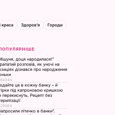
і краса
Здоровʼя
Городи
ПОПУЛЯРНІШЕ
Мішуня, доця народилася!"
рапатий розповів, як уночі на
озиціях дізнався про народження
оньки
64344
одайте це в кожну банку – й
гірки під капроновою кришкою
е перекиснуть. Рецепт без
терилізації
29064
Запросили літечко в банки".