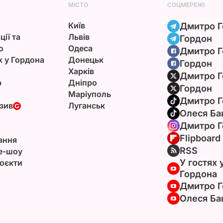
МІСТО
СОЦМЕРЕЖІ
Київ
Дмитро Г
ції та
Львів
Гордон
ю
Одеса
Дмитро Г
х у Гордона
Донецьк
Гордон
Харків
Дмитро Г
р
Дніпро
Гордон
Маріуполь
Дмитро Г
зив
Луганськ
Олеся Ба
Дмитро Г
Flipboard
ання
RSS
e-шоу
У гостях 
оєкти
Гордона
Дмитро Г
Олеся Ба