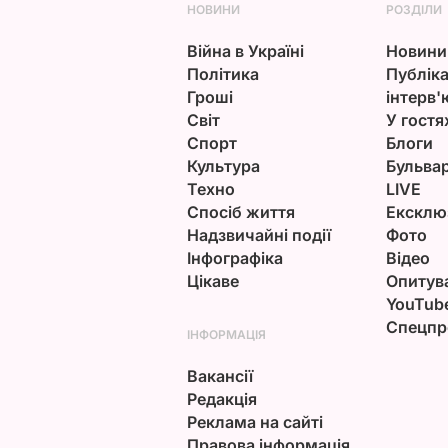
НОВИНИ
РОЗДІЛИ
Війна в Україні
Новини
Політика
Публіка
Гроші
інтерв'
Світ
У гостя
Спорт
Блоги
Культура
Бульва
Техно
LIVE
Спосіб життя
Ексклю
Надзвичайні події
Фото
Інфографіка
Відео
Цікаве
Опитув
YouTub
Спецпр
ІНФОРМАЦІЯ
Вакансії
Редакція
Реклама на сайті
Правова інформація