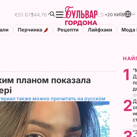
€51.67
$44.76
+20 КИЇВ
али
Перчинка
Рецепти
Лайфхаки
Мода 
НАЙ
1
"
Д
ким планом показала
п
ері
д
териал также можно прочитать на русском
2
Д
о
н
с
3
"