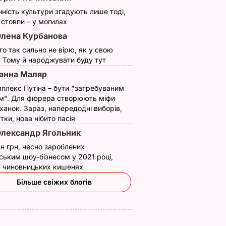
нність культури згадують лише тоді,
ї стовпи – у могилах
лена Курбанова
ого так сильно не вірю, як у свою
. Тому й народжувати буду тут
вів про
Кулеба пояснив,
Як досвідчені
анна Маляр
 Путіна
чому Трамп
городники обирают
нні
насправді
найсолодший кавун
плекс Путіна – бути "затребуваним
причепився до
Сім ознак стиглої й
м". Для фюрера створюють міфи
костюма
соковитої ягоди
ханок. Зараз, напередодні виборів,
утки, нова нібито пасія
Зеленського
8 серпня, 00.05
БУЛЬВАР
лександр Ягольник
8 серпня, 07.07
СВІТ
н грн, чесно зароблених
ським шоу-бізнесом у 2021 році,
 у чиновницьких кишенях
Більше свіжих блогів