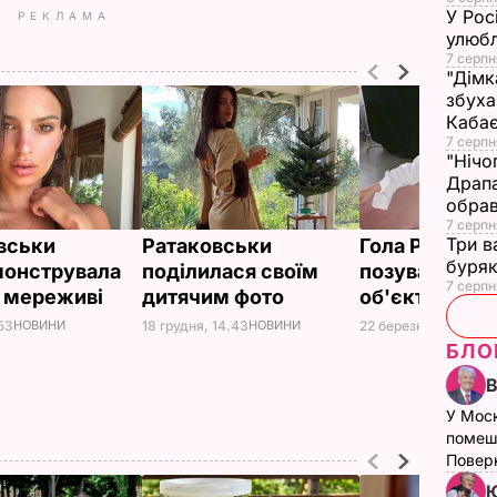
У Рос
РЕКЛАМА
улюбл
7 серпн
"Дімк
збуха
Каба
7 серпн
"Нічо
Драпа
обрав
7 серпн
Три в
вськи
Ратаковськи
Гола Ратаков
буряк
онструвала
поділилася своїм
позувала пер
7 серпн
в мереживі
дитячим фото
об'єктивом ч
.53
НОВИНИ
18 грудня, 14.43
НОВИНИ
22 березня, 09.11
НО
БЛО
У Мос
помеш
Поверн
Ю