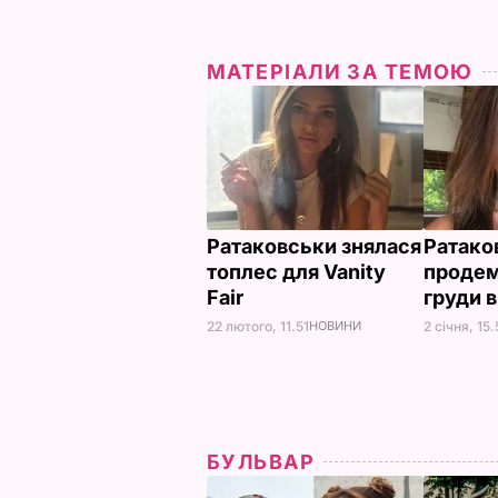
МАТЕРІАЛИ ЗА ТЕМОЮ
Ратаковськи знялася
Ратако
топлес для Vanity
продем
Fair
груди 
22 лютого, 11.51
НОВИНИ
2 січня, 15
БУЛЬВАР