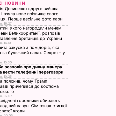
ЖІ НОВИНИ
ія Денисенко вдруге вийшла
 і взяла нове прізвище свого
ця. Перше весільне фото пари
я, 16.27
тий, якого нагородили мечем
еви Великобританії, розповів
тавлення британців до України
я, 16.13
ита закуска з помідорів, яка
 за будь-який салат. Секрет – у
я, 15.30
а розповів про дивну манеру
а вести телефонні переговори
я, 10.25
а пояснив, чому Трамп
авді причепився до костюма
нського
я, 07.07
свідчені городники обирають
лодший кавун. Сім ознак стиглої
овитої ягоди
я, 00.05