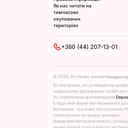
Як нас читати на
тимчасово
окупованих
територіях
+380 (44) 207-13-01
© 2026. Всі права захищені
Designed b
Всі матеріали, які розміщені на цьом
подальшому відтворенню та/або розп
Усі опубліковані фотоматеріали
Depos
в будь-якій формі без письмового доз
Матеріали, позначені піктограмами PR
публікуються на правах реклами.
Комерційні матеріали можуть розміщув
цьому розділі допускається і на безоп