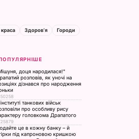
 краса
Здоровʼя
Городи
ПОПУЛЯРНІШЕ
Мішуня, доця народилася!"
рапатий розповів, як уночі на
озиціях дізнався про народження
оньки
50258
 інституті танкових військ
озповіли про особливу рису
арактеру головкома Драпатого
25879
одайте це в кожну банку – й
гірки під капроновою кришкою