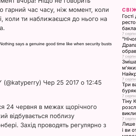
мент вчора! Ніщо не говорить
i
о гарний час часу, ніж момент, коли
СВІ
Гості
бі, коли ти наближаєшся до нього на
d
ресто
а.
бакла
e
7 серпн
"Нічо
Nothing says a genuine good time like when security busts
Драпа
o
обрав
7 серпн
Зміша
м'яки
Найк
7 серпн
 (@katyperry) Чер 25 2017 о 12:45
Три в
буряк
7 серпн
Тіну 
вся 24 червня в межах щорічного
розсл
викли
кий відбувається поблизу
7 серпн
Лише 
нбері. Захід проводять регулярно з
і ви 