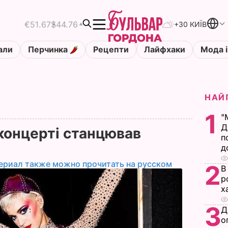
€51.67
$44.76
+30 КИЇВ
али
Перчинка
Рецепти
Лайфхаки
Мода і
НАЙ
1
"
Д
 концерті станцював
п
д
ериал также можно прочитать на русском
2
В
р
х
3
Д
о