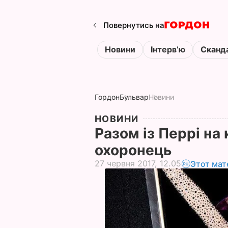
Повернутись на
Новини
Інтервʼю
Сканд
Гордон
Бульвар
Новини
НОВИНИ
Разом із Перрі на
охоронець
27 червня 2017, 12.05
Этот мат