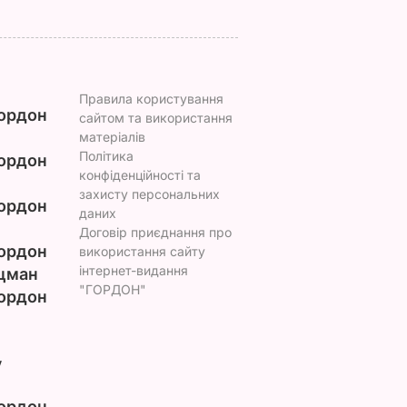
Правила користування
ордон
сайтом та використання
матеріалів
Політика
ордон
конфіденційності та
захисту персональних
ордон
даних
Договір приєднання про
ордон
використання сайту
інтернет-видання
цман
"ГОРДОН"
ордон
у
ордон