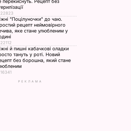
е перекиснуть. Рецепт без
терилізації
22823
іжні "Поцілуночки" до чаю.
ростий рецепт неймовірного
ечива, яке стане улюбленим у
одині
22112
іжні й пишні кабачкові оладки
росто тануть у роті. Новий
ецепт без борошна, який стане
любленим
16341
РЕКЛАМА