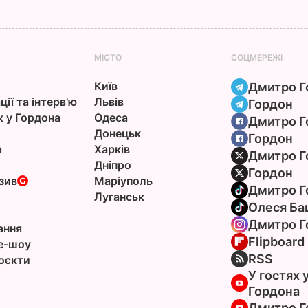
МІСТО
СОЦМЕРЕЖІ
Київ
Дмитро Г
ції та інтерв'ю
Львів
Гордон
х у Гордона
Одеса
Дмитро Г
Донецьк
Гордон
р
Харків
Дмитро Г
Дніпро
Гордон
зив
Маріуполь
Дмитро Г
Луганськ
Олеся Ба
Дмитро Г
ання
Flipboard
e-шоу
RSS
оєкти
У гостях 
Гордона
Дмитро Г