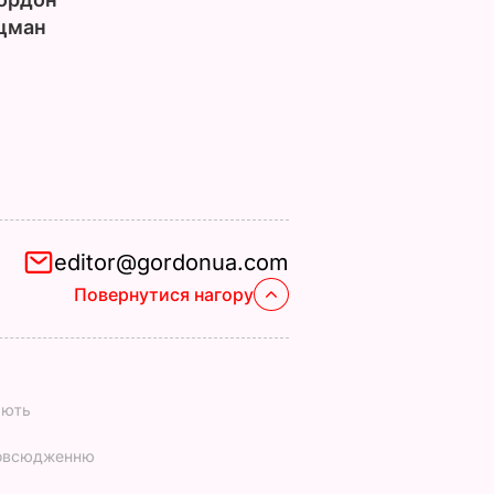
цман
editor@gordonua.com
Повернутися нагору
ають
повсюдженню