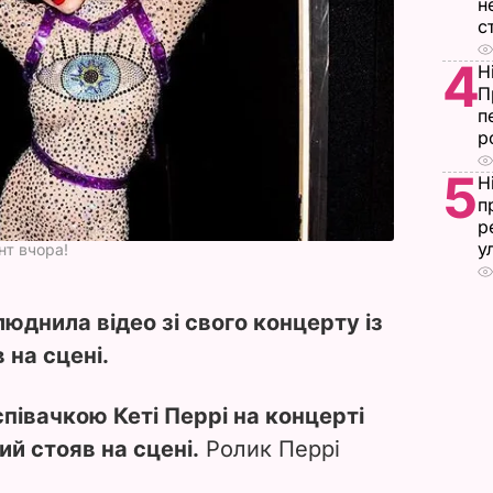
н
с
4
Н
П
п
р
5
Н
п
р
у
нт вчора!
люднила відео зі свого концерту із
 на сцені.
півачкою Кеті Перрі на концерті
й стояв на сцені.
Ролик Перрі