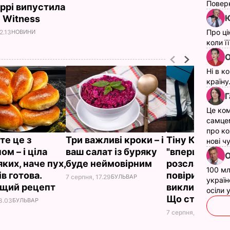
Поверн
еррі випустила
Ю
 Witness
Про ці
2.13
НОВИНИ
коли ї
О
Ні в к
країну
Г
Це ком
самце
про ко
те це з
Три важливі кроки – і
Тіну Кароль, 
нові ч
м – і ціла
ваш салат із буряку
"вперше за ж
О
яких, наче пух,
буде неймовірним
розслабилась
100 мл
в готова.
повірила почу
7 серпня, 17.29
БУЛЬВАР
україн
ащий рецепт
викликали на
осіли
Що сталося
8.03
БУЛЬВАР
7 серпня, 17.26
БУЛЬВ