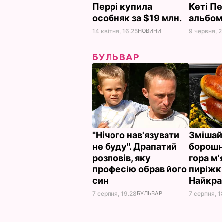
Перрі купила
Кеті П
особняк за $19 млн.
альбом
14 квітня, 16.25
НОВИНИ
9 червня, 2
БУЛЬВАР
"Нічого нав'язувати
Змішай
не буду". Драпатий
борошно
розповів, яку
гора м'
професію обрав його
пиріжкі
син
Найкр
7 серпня, 19.28
БУЛЬВАР
7 серпня, 1