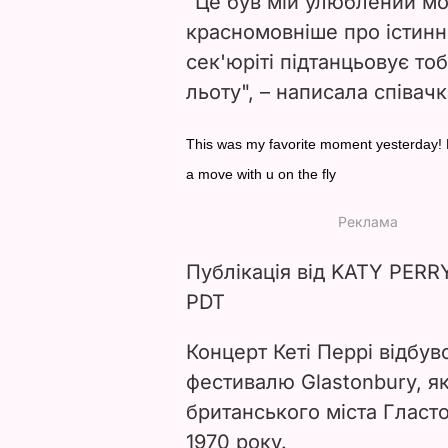
"Це був мій улюблений мо
красномовніше про істинн
сек'юріті підтанцьовує то
льоту", – написала співачк
This was my favorite moment yesterday! 
a move with u on the fly
Публікація від KATY PERRY
PDT
Концерт Кеті Перрі відбу
фестивалю Glastonbury, я
британського міста Гласто
1970 року.