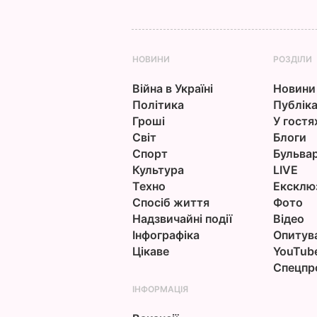
НОВИНИ
РОЗДІЛИ
Війна в Україні
Новини
Політика
Публіка
Гроші
У гостя
Світ
Блоги
Спорт
Бульва
Культура
LIVE
Техно
Ексклю
Спосіб життя
Фото
Надзвичайні події
Відео
Інфографіка
Опитув
Цікаве
YouTub
Спецпр
ІНФОРМАЦІЯ