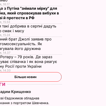
зиво
я, 16.17
о з Путіна "знімали мірку" для
ка, який спровокував вибухи в
і й протести в РФ
я, 15.53
и такі добрива в серпні дадуть
 смак і масу
я, 15.24
чний брат Джолі заявив про
гомосексуальність. Як
агувала його дружина
я, 14.37
 Ротару – 79 років. Де зараз
уває співачка і як вона реагує
йну Росії проти України
я, 14.33
Більше новин
ГИ
Вадим Крищенко
кві Євдокимов обладнав
кання з портретом Шевченка.