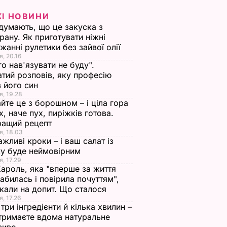
ЖІ НОВИНИ
 думають, що це закуска з
рану. Як приготувати ніжні
жанні рулетики без зайвої олії
я, 20.16
го нав'язувати не буду".
тий розповів, яку професію
 його син
я, 19.28
йте це з борошном – і ціла гора
х, наче пух, пиріжків готова.
ращий рецепт
я, 18.03
ажливі кроки – і ваш салат із
у буде неймовірним
я, 17.29
Кароль, яка "вперше за життя
абилась і повірила почуттям",
кали на допит. Що сталося
я, 17.26
три інгредієнти й кілька хвилин –
отримаєте вдома натуральне