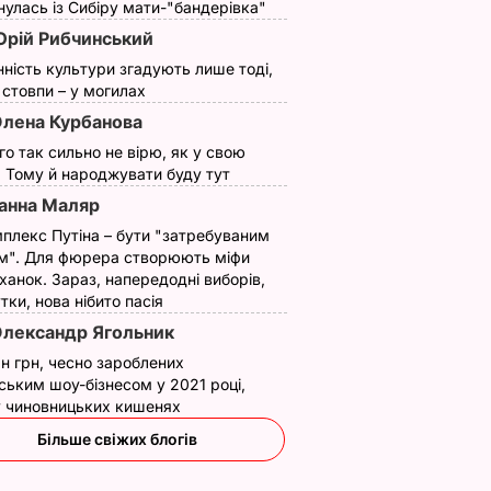
улась із Сибіру мати-"бандерівка"
рій Рибчинський
нність культури згадують лише тоді,
ї стовпи – у могилах
лена Курбанова
ого так сильно не вірю, як у свою
. Тому й народжувати буду тут
анна Маляр
плекс Путіна – бути "затребуваним
м". Для фюрера створюють міфи
ханок. Зараз, напередодні виборів,
яка
Лише три інгредієнти
Навіщо з Путіна
утки, нова нібито пасія
иття
й кілька хвилин – і ви
"знімали мірку" для
лександр Ягольник
 і
отримаєте вдома
Колобка, який
н грн, чесно зароблених
ттям",
натуральне
спровокував вибух
ським шоу-бізнесом у 2021 році,
 допит.
морозиво
в Москві й протест
 у чиновницьких кишенях
в РФ
7 серпня, 16.17
БУЛЬВАР
Більше свіжих блогів
АР
7 серпня, 15.53
БУЛЬВАР