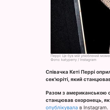
Перрі: Це був мій улюблений моме
Фото: katyperry / Instagram
Співачка Кеті Перрі опри
сек'юріті, який станцював
Разом з американською с
станцював охоронець, яки
опублікувала
в Instagram.