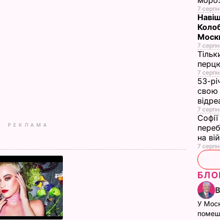
моро
7 серпн
Навіщ
Колоб
Москв
7 серпн
Тільк
перцю
7 серпн
53-рі
свою 
відре
7 серпн
Софії
РЕКЛАМА
переб
на ві
7 серпн
БЛО
У Мос
помеш