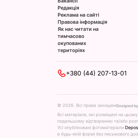
Вакансії
Редакція
Реклама на сайті
Правова інформація
Як нас читати на
тимчасово
окупованих
територіях
+380 (44) 207-13-01
© 2026. Всі права захищені
Designed b
Всі матеріали, які розміщені на цьом
подальшому відтворенню та/або розп
Усі опубліковані фотоматеріали
Depos
в будь-якій формі без письмового доз