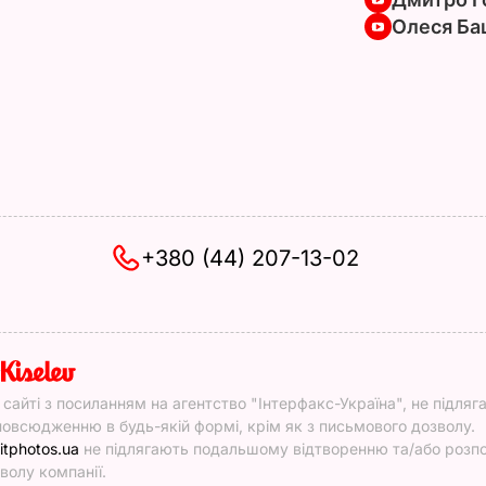
Олеся Ба
+380 (44) 207-13-02
y
у сайті з посиланням на агентство "Інтерфакс-Україна", не підляг
овсюдженню в будь-якій формі, крім як з письмового дозволу.
itphotos.ua
не підлягають подальшому відтворенню та/або роз
волу компанії.