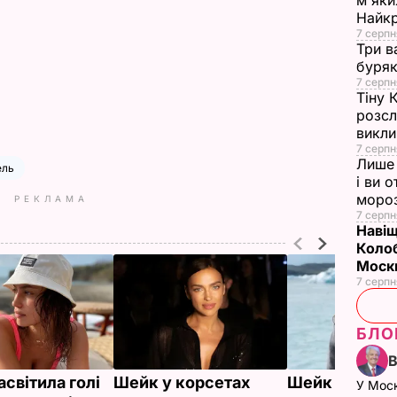
м'яки
Найк
7 серпн
Три в
буряк
7 серпн
Тіну 
розсл
викли
7 серпн
Лише 
ель
і ви 
моро
РЕКЛАМА
7 серпн
Навіщ
Колоб
Москв
7 серпн
БЛО
світила голі
Шейк у корсетах
Шейк показа
У Мос