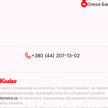
Олеся Ба
+380 (44) 207-13-02
y
у сайті з посиланням на агентство "Інтерфакс-Україна", не підляг
овсюдженню в будь-якій формі, крім як з письмового дозволу.
itphotos.ua
не підлягають подальшому відтворенню та/або роз
волу компанії.