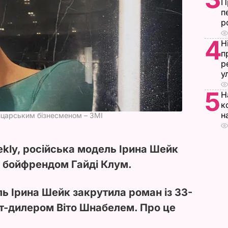
П
п
р
4
Н
п
р
у
5
Н
к
н
йцарським бізнесменом – ЗМІ
kly, російська модель Ірина Шейк
м бойфрендом Гайді Клум.
ь Ірина Шейк закрутила роман із 33-
т-дилером Віто Шнабелем. Про це