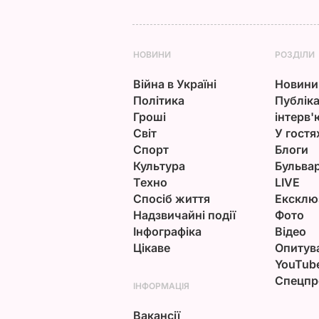
НОВИНИ
РОЗДІЛИ
Війна в Україні
Новини
Політика
Публіка
Гроші
інтерв'
Світ
У гостя
Спорт
Блоги
Культура
Бульва
Техно
LIVE
Спосіб життя
Ексклю
Надзвичайні події
Фото
Інфографіка
Відео
Цікаве
Опитув
YouTub
Спецпр
ІНФОРМАЦІЯ
Вакансії