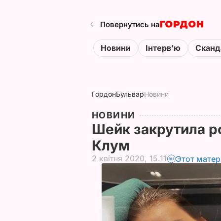
Повернутись на
Новини
Інтервʼю
Сканд
Гордон
Бульвар
Новини
НОВИНИ
Шейк закрутила р
Клум
2 квітня 2020, 15.11
Этот матер