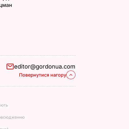
цман
editor@gordonua.com
Повернутися нагору
ають
повсюдженню