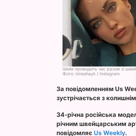
Шейк проводить час разом зі шве
Фото: irinashayk / Instagram
За повідомленням Us Wee
зустрічається з колишні
34-річна російська модел
річним швейцарським ар
повідомляє
Us Weekly
.