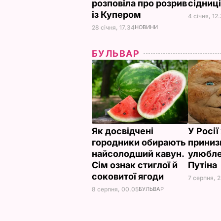
розповіла про розрив
сідниц
із Купером
4 січня, 12
28 січня, 17.34
НОВИНИ
БУЛЬВАР
Як досвідчені
У Росі
городники обирають
приниз
найсолодший кавун.
улюбле
Сім ознак стиглої й
Путіна
соковитої ягоди
7 серпня, 
8 серпня, 00.05
БУЛЬВАР