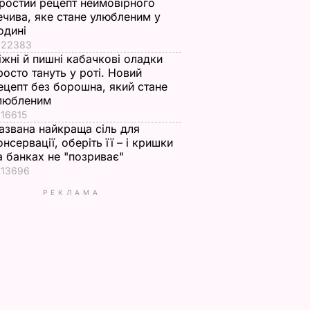
ростий рецепт неймовірного
ечива, яке стане улюбленим у
одині
22383
іжні й пишні кабачкові оладки
росто тануть у роті. Новий
ецепт без борошна, який стане
любленим
16615
азвана найкраща сіль для
онсервації, оберіть її – і кришки
а банках не "позриває"
13696
РЕКЛАМА