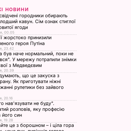
ЖІ НОВИНИ
свідчені городники обирають
лодший кавун. Сім ознак стиглої
овитої ягоди
я, 00.05
ії жорстоко принизили
еного героя Путіна
я, 23.42
а був наче нормальний, поки не
вся". У мережу потрапили знімки
євої з Медведєвим
я, 20.39
 думають, що це закуска з
рану. Як приготувати ніжні
жанні рулетики без зайвого
я, 20.16
го нав'язувати не буду".
тий розповів, яку професію
 його син
я, 19.28
йте це з борошном – і ціла гора