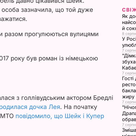
абель давно цікавився Шейк.
i
 особа зазначила, що той дуже
СВІ
Як до
важатися.
d
найсо
й сок
e
ни разом прогулюються вулицями
8 серпн
У Рос
улюбл
o
7 серпн
"Дімк
017 року був роман із німецькою
збуха
Каба
7 серпн
Гості
ресто
бакла
жиру
алася з голлівудським актором Бредлі
7 серпн
родилася дочка Лея
. На початку
"Нічо
Драпа
я МТО
повідомило, що Шейк і Купер
обрав
7 серпн
Зміша