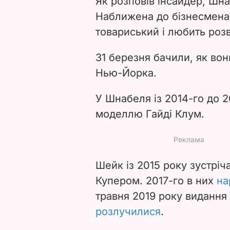
Як розповів інсайдер, Шн
Наближена до бізнесмена
товариський і любить роз
31 березня бачили, як во
Нью-Йорка.
У Шнабеля із 2014-го до 2
моделлю Гайді Клум.
Шейк із 2015 року зустріч
Купером. 2017-го в них
на
травня 2019 року виданн
розлучилися
.