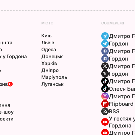
МІСТО
СОЦМЕРЕЖІ
Київ
Дмитро Г
ції та
Львів
Гордон
ю
Одеса
Дмитро Г
х у Гордона
Донецьк
Гордон
Харків
Дмитро Г
р
Дніпро
Гордон
Маріуполь
Дмитро Г
зив
Луганськ
Олеся Ба
Дмитро Г
Flipboard
ання
RSS
e-шоу
У гостях 
оєкти
Гордона
Дмитро Г