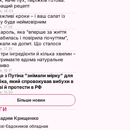
х, наче пух, пиріжків готова.
ращий рецепт
я, 18.03
ажливі кроки – і ваш салат із
у буде неймовірним
я, 17.29
Кароль, яка "вперше за життя
абилась і повірила почуттям",
кали на допит. Що сталося
я, 17.26
три інгредієнти й кілька хвилин –
отримаєте вдома натуральне
зиво
я, 16.17
о з Путіна "знімали мірку" для
ка, який спровокував вибухи в
і й протести в РФ
я, 15.53
Більше новин
ГИ
Вадим Крищенко
ла свою
кві Євдокимов обладнав