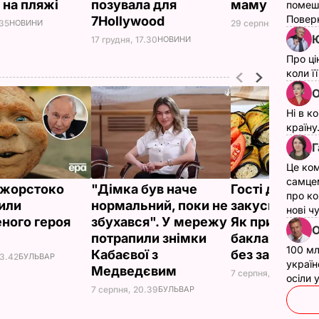
і на пляжі
позувала для
маму
помеш
Поверн
7Hollywood
.35
НОВИНИ
29 серпня, 09.56
НО
Ю
17 грудня, 17.30
НОВИНИ
Про ці
коли ї
О
Ні в к
країну
Г
Це ком
самце
ї жорстоко
"Дімка був наче
Гості думают
про ко
или
нормальний, поки не
закуска з рес
нові ч
ного героя
збухався". У мережу
Як приготуват
О
потрапили знімки
баклажанні р
100 мл
Кабаєвої з
без зайвого 
23.42
БУЛЬВАР
україн
Медведєвим
7 серпня, 20.16
БУЛЬ
осіли
7 серпня, 20.39
БУЛЬВАР