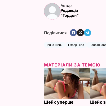
Автор
Редакція
"Гордон"
Поділитися
Ірина Шейк
Ембер Герд
Вано Шнаб
МАТЕРІАЛИ ЗА ТЕМОЮ
Шейк уперше
Шейк за