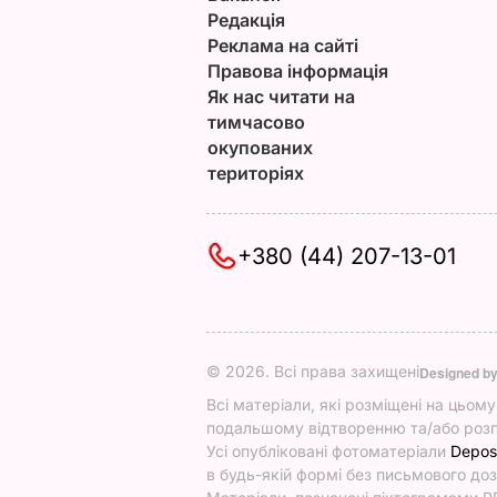
Редакція
Реклама на сайті
Правова інформація
Як нас читати на
тимчасово
окупованих
територіях
+380 (44) 207-13-01
© 2026. Всі права захищені
Designed b
Всі матеріали, які розміщені на цьом
подальшому відтворенню та/або розп
Усі опубліковані фотоматеріали
Depos
в будь-якій формі без письмового доз