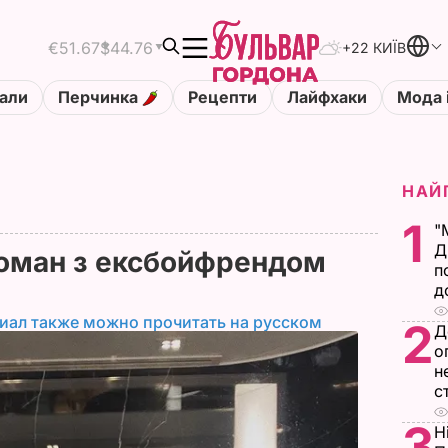
€51.67
$44.76
+22 КИЇВ
али
Перчинка
Рецепти
Лайфхаки
Мода 
НАЙ
1
"
Д
оман з ексбойфрендом
п
д
иал также можно прочитать на русском
2
Д
о
н
с
3
Н