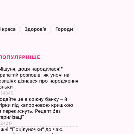
і краса
Здоровʼя
Городи
ПОПУЛЯРНІШЕ
Мішуня, доця народилася!"
рапатий розповів, як уночі на
озиціях дізнався про народження
оньки
54840
одайте це в кожну банку – й
гірки під капроновою кришкою
е перекиснуть. Рецепт без
терилізації
24217
іжні "Поцілуночки" до чаю.