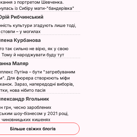
кання з портретом Шевченка.
улась із Сибіру мати-"бандерівка"
ВИНИ
рій Рибчинський
нність культури згадують лише тоді,
ї стовпи – у могилах
лена Курбанова
ого так сильно не вірю, як у свою
. Тому й народжувати буду тут
анна Маляр
плекс Путіна – бути "затребуваним
м". Для фюрера створюють міфи
ь, що це
"Нічого нав'язувати
Змішайте це з
ханок. Зараз, напередодні виборів,
торану.
не буду". Драпатий
борошном – і ціла
утки, нова нібито пасія
и ніжні
розповів, яку
гора м'яких, наче
лександр Ягольник
улетики
професію обрав його
пух, пиріжків готова
н грн, чесно зароблених
жиру
син
Найкращий рецепт
ським шоу-бізнесом у 2021 році,
ВАР
7 серпня, 19.28
БУЛЬВАР
7 серпня, 18.03
БУЛЬВАР
 у чиновницьких кишенях
Більше свіжих блогів